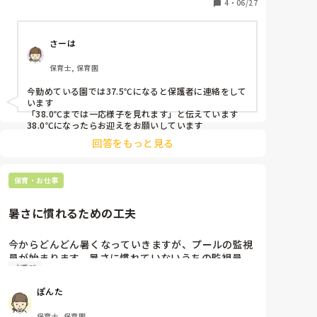
4
・
06/27
育, 病院内保育, その他の職場
さーは
保育士, 保育園
今勤めている園では37.5℃になると保護者に連絡をして
います

「38.0℃までは一応様子を見れます」と伝えています

38.0℃になったらお迎えをお願いしています
回答をもっと見る
保育・お仕事
暑さに慣れるための工夫
今からどんどん暑くなっていきますが、プールの監視
員が始まります。暑さに慣れていないうちの監視員
水遊び
で、毎年頭痛を起こします。慣れてしまえば良いので
すが、みなさんは、暑さに順応していくための工夫は
ぽんた
どんなことされていますか？
保育士, 保育園