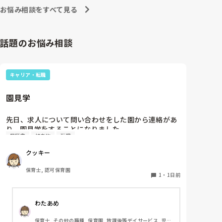
お悩み相談をすべて見る
話題のお悩み相談
キャリア・転職
園見学
先日、求人について問い合わせをした園から連絡があ
り、園見学をすることになりました。

履歴書
持ち物
転職
私としては求人に応募したという認識ですが、『園見
学をご案内させていただきたいです』とのことで持ち
クッキー
物について質問しましたが、見学なので特にありませ
んとのこと

保育士, 認可保育園
1
・
1日前
このような場合は本当に見学だけで終了なのでしょう
か？

わたあめ
それとも、やはり履歴書や職務経歴書を持参した方が
良いのでしょうか？
保育士, その他の職種, 保育園, 放課後等デイサービス, 児童