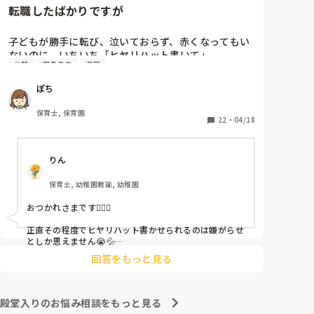
転職したばかりですが
子どもが勝手に転び、泣いておらず、赤くなってもい
ないのに、いちいち「ヒヤリハット書いて」

休憩
園長先生
退職
と書かされ

休憩時間に書くしかなく、辛いです

ぽち
（そう言う本人は書かない）

保育士, 保育園
しかも、上司に↑この内容でも

22
・
04/18
「どうしたらなくせるか」

ちゃんと考えて対策を練って書き込むようにと。

りん
呼ばれて一緒に対策を考えさせられること多数

保育士, 幼稚園教諭, 幼稚園
これだけで30〜40分拘束されて辛いです

おつかれさまです🙇🏻‍♀️

皆さんの園はどうですか?
正直その程度でヒヤリハット書かせられるのは嫌がらせ
としか思えません😭💦

他の先生方も同様のことをされているのでしょうか？

回答をもっと見る
あまりご無理されませんよう…😢
殿堂入りのお悩み相談をもっと見る