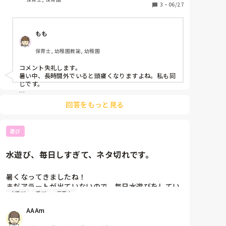
3
・
06/27
もも
保育士, 幼稚園教諭, 幼稚園
コメント失礼します。

暑い中、長時間外でいると頭痛くなりますよね。私も同
じです。

ありきたりですが、私は首を冷やすと頭痛が少ない気が
回答をもっと見る
します。保冷剤が入る首のタオルをしています。本当は
頭の上にも保冷剤をしこみたいぐらいですが（笑）

遊び
大変ですよね、今年の夏ものりきりましょう！
水遊び、毎日しすぎて、ネタ切れです。
暑くなってきましたね！

まだアラートが出ていないので、毎日水遊びをしてい
水遊び
遊び
保育士
ます！

ほんとに毎日です！笑

AAAm
色水作って、ジュース屋さん、石鹸入れて洗濯ごっ
こ、保育室にあるお人形の服を洗ってあげる、氷も作