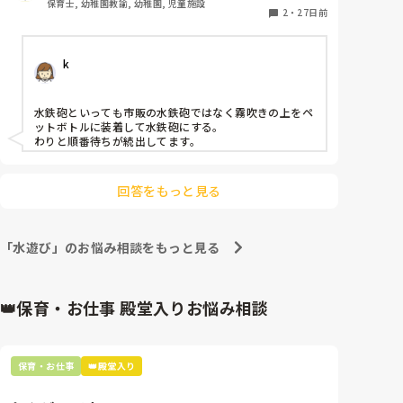
保育士, 幼稚園教諭, 幼稚園, 児童施設
ってタライに入れる、毛糸を雨樋に流してそうめんご
2
・
27日前
っこ、ペットボトル、透明カップなど、色々と準備し
てあそんでいますが、そろそろネタ切れ！

k
上記以外で、何かネタをお持ちの方、教えてくださ
い！よろしくお願いします！
水鉄砲といっても市販の水鉄砲ではなく霧吹きの上をペ
ットボトルに装着して水鉄砲にする。

わりと順番待ちが続出してます。
回答をもっと見る
「水遊び」のお悩み相談をもっと見る
👑保育・お仕事 殿堂入りお悩み相談
保育・お仕事
👑殿堂入り