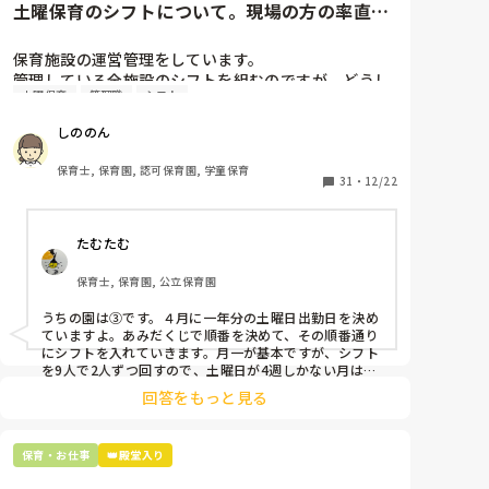
土曜保育のシフトについて。現場の方の率直な
意見を伺いたいです。
保育施設の運営管理をしています。

管理している全施設のシフトを組むのですが、どうし
土曜保育
管理職
シフト
ても土曜保育だけは入れる方が少なく、いつも苦労し
ています。

しののん
応募の段階では皆、月1〜2回の土曜出勤があることに
同意して入職しているはずですが、いざ勤務が始まる
保育士, 保育園, 認可保育園, 学童保育
と一日も土曜出勤が出来ない方ばかりです。

31
・
12/22
そこで、

たむたむ
①土曜日の希望休は2日まで、と制限をかける

②毎月、必ず土曜保育に入ることのできる日を1日だ
保育士, 保育園, 公立保育園
けピックアップしてもらう

③仮シフトが出た時、土曜出勤が難しければ自身で代
うちの園は③です。４月に一年分の土曜日出勤日を決め
わりの人を交渉して見つけてもらう

ていますよ。あみだくじで順番を決めて、その順番通り
にシフトを入れていきます。月一が基本ですが、シフト
上記のいずれかの対策を取り入れることを考えていま
を9人で2人ずつ回すので、土曜日が4週しかない月は無
しの時もありますよ。その土曜日が出られない人は、同
す。

回答をもっと見る
じシフト時間の人と自分で交代して貰い、主任に報告し
てます。
是非、現場の方の意見をお聞かせください。
保育・お仕事
👑殿堂入り