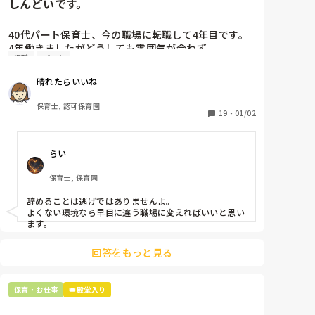
しんどいです。
40代パート保育士、今の職場に転職して4年目です。

4年働きましたがどうしても雰囲気が合わず

退職
パート
退職しようと思っています。

晴れたらいいね
周りの職員は、勤続10年以上から何十年という先生が
ほとんどです。

保育士, 認可保育園
保護者子どもの愚痴悪口が多く、

19
・
01/02
子どもの前でも

今で言う不適切保育も　

らい
仕方ないよね

もう何も言わずに

保育士, 保育園
子どもの言いなりになればいいんだね

などいう意見で…

辞めることは逃げではありませんよ。

よくない環境なら早目に違う職場に変えればいいと思い
上の先生に相談することは難しそうです。

ます。
主任は同じ考えですし、園長は不在のことが多いで
す。

回答をもっと見る
最後の職場にしようと思っていましたが

正直苦しい。

保育・お仕事
👑殿堂入り
辞めることは逃げ、と、過去辞めた人も何年も言われ