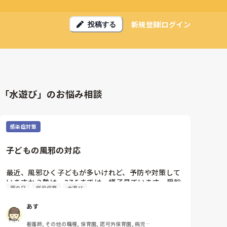
新規登録
ログイン
投稿する
「水遊び」のお悩み相談
感染症対策
子どもの風邪の対応
最近、風邪ひく子どもが多いけれど、予防や対策して
いますか？熱は、37.5までは、様子見ています。受診
雨の日
病児保育
水遊び
勧めていますか？
あす
看護師, その他の職種, 保育園, 認可外保育園, 病児保