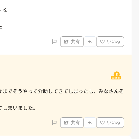
　

た
共有
いいね
質問主
今までそうやって介助してきてしまったし、みなさんそ
てしまいました。
共有
いいね