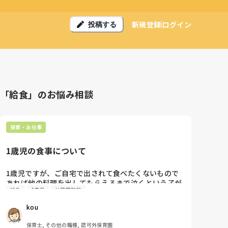
新規登録
ログイン
投稿する
「給食」のお悩み相談
保育・お仕事
1歳児の食事について
1歳児ですが、ご自宅で出されて食べたくないもので
あれば他の料理を出してもらえるまで泣くという子が
給食
1歳児
幼稚園教諭
います。食べるのは大好きですが、好き嫌いや気分が
あるみたいです。

kou
例えばカレーを出す→嫌なので泣く→冷凍されてた他
の料理を出す、などです。（他の日だとカレーも普通
保育士, その他の職種, 認可外保育園