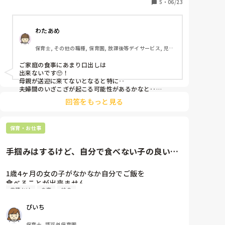
に食べるとのこと。）

5
・
06/23
あとはご家族が食事されているとその子が欲しがるの
で別々に親は隠れて食べているとのことでした。

わたあめ
園では上記のような食べ渋りはありません。

保育士, その他の職種, 保育園, 放課後等デイサービス, 児童
野菜が嫌いなので、見えると食べませんが、他のご飯
発達支援施設
で隠してあげると普通に食べれたりします。（味は問
ご家庭の食事にあまり口出しは

題ないので野菜と認識しなければOK）

出来ないです🥺！

母親が送迎に来てないとなると特に‥

園児は小児肥満を医師から指摘されていて、体重は気
夫婦間のいざこざが起こる可能性があるかなと‥

連絡帳だと残りますし、

にはされているようですが、園に補食の追加としてフ
回答をもっと見る
トラブルになりそうです🥺

ルーツを持ってきています。

園で食べしぶりがないのであればいいのかなぁと思いま
上記の家庭での環境は見直してもらうように伝えるべ
保育・お仕事
す🥺！

きでしょうか。

共食はしてもらえたらとは思うのですが、送迎は殆ど
手掴みはするけど、自分で食べない子の良い対
父親で母親との連絡手段は連絡帳のみなのでどのよう
応方法はないのか？
に伝えるか悩んでいます。

1歳4ヶ月の女の子がなかなか自分でご飯を

食べることが出来ません。

みなさんどのような印象を受けますか？忌憚なきご意
言葉かけ
食育
給食
他の子より敏感なのかなとは感じています。

見いただけたら嬉しいです。
ご飯にも興味を持って手で掴んでおり感触が

ぴいち
苦手ということもないようです。

自分で掴むまでは出来るのですが、口に運ぶ

保育士, 認可外保育園