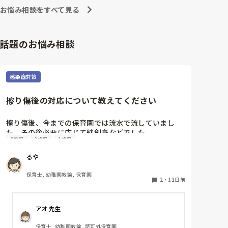
お悩み相談をすべて見る
話題のお悩み相談
感染症対策
擦り傷後の対応について教えてください
擦り傷後、今までの保育園では流水で流していまし
た。その後必要に応じて絆創膏などでした。

0歳児
2歳児
1歳児
4月から新しい保育園で勤務しておりますが、水道が
ある場所でも清浄綿で拭き、子どもには「消毒しよう
るや
ね」と声をかけています。

清浄綿は消毒ではないし、水道あるのになぜ清浄綿な
保育士, 幼稚園教諭, 保育園
のか、、聞くタイミングを逃してしまいモヤモヤした
2
・
11日前
ままでいます。

子どもに安心させるために消毒と言っているのか、、
アオ先生
流水で流した方が不純物が取れるにではないかと思っ
てしまうのですが、同じような対応をされているとこ
保育士, 幼稚園教諭, 認可外保育園