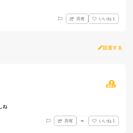
共有
いいね 1
回答する
質問主
しね
共有
いいね 1