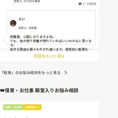
保育士, その他の職場
全く食べないことには無理強いせず結局残していま
2
・
18日前
す。しかし子どもによっては本当に食べなくて栄養面
が心配になってしまいます。（これから暑くなるので
らい
余計に、、）皆さんはどのように工夫して食事介助や
声掛けをしていますか？
保育士, 保育園
栄養面、心配になりますよね。

でも、他の物で栄養が摂れていればいいのかなと思いま
す。

苦手な理由も個々それぞれ違います。感覚的に無理な物
もあります。

回答をもっと見る
その子に合わせて、減らしたら食べられる。一欠片だけ
食べる。ペロっとする。などスローステップでやってい
ます。

集団生活の中で、お友達が美味しそうに食べていたから
「給食」のお悩み相談をもっと見る
食べれる様になる事もあります。
👑保育・お仕事 殿堂入りお悩み相談
保育・お仕事
👑殿堂入り