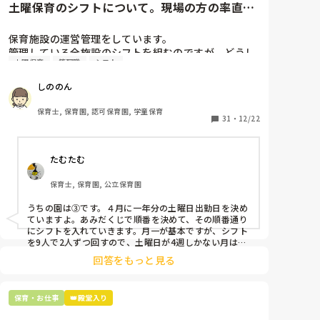
土曜保育のシフトについて。現場の方の率直な
意見を伺いたいです。
保育施設の運営管理をしています。

管理している全施設のシフトを組むのですが、どうし
土曜保育
管理職
シフト
ても土曜保育だけは入れる方が少なく、いつも苦労し
ています。

しののん
応募の段階では皆、月1〜2回の土曜出勤があることに
同意して入職しているはずですが、いざ勤務が始まる
保育士, 保育園, 認可保育園, 学童保育
と一日も土曜出勤が出来ない方ばかりです。

31
・
12/22
そこで、

たむたむ
①土曜日の希望休は2日まで、と制限をかける

②毎月、必ず土曜保育に入ることのできる日を1日だ
保育士, 保育園, 公立保育園
けピックアップしてもらう

③仮シフトが出た時、土曜出勤が難しければ自身で代
うちの園は③です。４月に一年分の土曜日出勤日を決め
わりの人を交渉して見つけてもらう

ていますよ。あみだくじで順番を決めて、その順番通り
にシフトを入れていきます。月一が基本ですが、シフト
上記のいずれかの対策を取り入れることを考えていま
を9人で2人ずつ回すので、土曜日が4週しかない月は無
しの時もありますよ。その土曜日が出られない人は、同
す。

回答をもっと見る
じシフト時間の人と自分で交代して貰い、主任に報告し
てます。
是非、現場の方の意見をお聞かせください。
保育・お仕事
👑殿堂入り