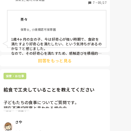
が出来ません。

7
・
05/27
掴んでも離したり、床に落としたりしてます。

茶々
こちらがお口に入れるんだよ〜ぱくっ！

と誘導してみますが、上手く行きません。

保育士, 小規模認可保育園
何かいい方法はないのでしょうか。
1歳4ヶ月の女の子、今は好奇心が強い時期で、食欲を
満たすより好奇心を満たしたい、という気持ちがあるの
かな？と感じました。

なので、その好奇心を満たすため、感触遊びを積極的に
取り入れてみるのはいかがでしょうか？

回答をもっと見る
あとはそんなにお腹が空いていないから、なかなか食べ
ないのかもしれません。

ご家庭での食事の様子が気になりますね。
保育・お仕事
給食で工夫していることを教えてください
子どもたちの食事についてご質問です。

現在不適切保育と言われる世の中、、

給食
保育士
苦手な食べ物を食べさせるのも不適切、だからと言っ
て食べさせないのも不適切、と聞いて毎日色々と考え
さや
ながら給食の時間を過ごしています。現在は苦手な食
べ物は最初から少し減らして提供しています。また、