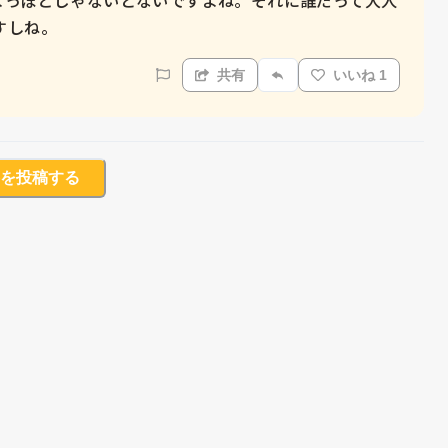
すしね。
共有
いいね 1
を投稿する