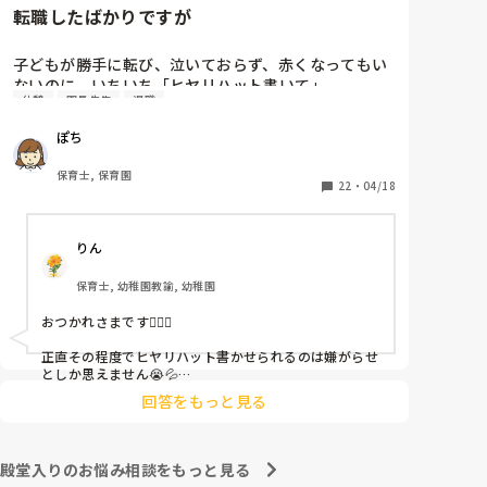
転職したばかりですが
子どもが勝手に転び、泣いておらず、赤くなってもい
ないのに、いちいち「ヒヤリハット書いて」

休憩
園長先生
退職
と書かされ

休憩時間に書くしかなく、辛いです

ぽち
（そう言う本人は書かない）

保育士, 保育園
しかも、上司に↑この内容でも

22
・
04/18
「どうしたらなくせるか」

ちゃんと考えて対策を練って書き込むようにと。

りん
呼ばれて一緒に対策を考えさせられること多数

保育士, 幼稚園教諭, 幼稚園
これだけで30〜40分拘束されて辛いです

おつかれさまです🙇🏻‍♀️

皆さんの園はどうですか?
正直その程度でヒヤリハット書かせられるのは嫌がらせ
としか思えません😭💦

他の先生方も同様のことをされているのでしょうか？

回答をもっと見る
あまりご無理されませんよう…😢
殿堂入りのお悩み相談をもっと見る