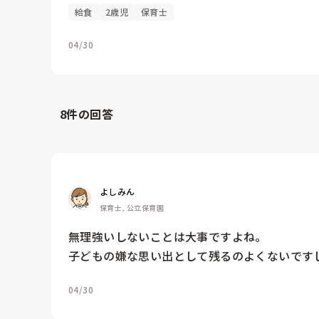
給食
2歳児
保育士
04/30
8
件の回答
よしみん
保育士, 公立保育園
無理強いしないことは大事ですよね。

子どもの嫌な思い出として残るのよくないです
04/30