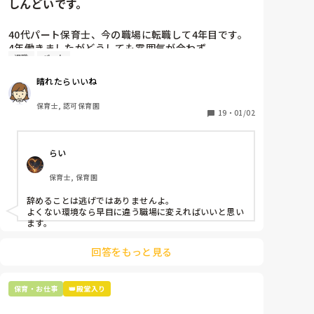
しんどいです。
40代パート保育士、今の職場に転職して4年目です。

4年働きましたがどうしても雰囲気が合わず

退職
パート
退職しようと思っています。

晴れたらいいね
周りの職員は、勤続10年以上から何十年という先生が
ほとんどです。

保育士, 認可保育園
保護者子どもの愚痴悪口が多く、

19
・
01/02
子どもの前でも

今で言う不適切保育も　

らい
仕方ないよね

もう何も言わずに

保育士, 保育園
子どもの言いなりになればいいんだね

などいう意見で…

辞めることは逃げではありませんよ。

よくない環境なら早目に違う職場に変えればいいと思い
上の先生に相談することは難しそうです。

ます。
主任は同じ考えですし、園長は不在のことが多いで
す。

回答をもっと見る
最後の職場にしようと思っていましたが

正直苦しい。

保育・お仕事
👑殿堂入り
辞めることは逃げ、と、過去辞めた人も何年も言われ