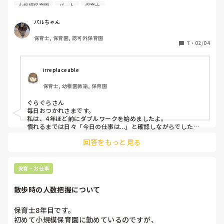
半の短期にして、ダブルワークするのも手かな？と思い心が
さん園長に言われ、他の職員からは【貴方が急に休んだから
て、絵本読んでもらうとか、給食の後片付け（負担のない程
小規模保育園
パート
保育士
揺れました。保育の仕事は好きだけど、ほんと向いていなく
度）とか、遊んでいる子をケガのないように見てもらうとか、
シフトの負担がきて困ってる。】【手首は休職中に完治する
その仕事をしばらく痛くなくなるまでしてもらえるようにする
て…。でもこの歳(53歳)でダブルワークはキツイかな。休み
んですか？これからそんなに休まれても困ります】みたいな
パルちゃん
し、自分がそうなったらまたお互い様やし、気にしないでね
が合うとは限らないし(保育園は日祝もあり)。保育の仕事が
事をわざわざグループラインで私宛に来て園長からも他の職
(^^)

保育士, 保育園, 認可外保育園
キツくて、毎日辞めようかな、いやがんばって続けようかな
員からも私が悪いみたいな言い方されます。こんなこと言わ
7
・
02/04
と、そう言ってあげられるのに。。と思ってしまいます。。

のせめぎ合いです。
れたら復職できなそうで、戻るの怖いです。

とにかく、今は診断書出して、手首にサポーターをつけて、休
養してください(＞＜)

辛いけど、治った後、ありがとうございました。ご迷惑おかけ
長々と申し訳ないですが、これはいじめと受け止めてもよろ
irreplaceable
しました。と菓子結がいりそうな職場だと思います。

しいのでしょうか？
そこまでして、ぐだぐだ悪口を言ってくる職場だったら、今後
保育士, 幼稚園教諭, 保育園
が心配なので転職をおすすめします。

応援してます。また復帰後お辛かったら相談のりますよ(o^^o)
ぐらぐらさん

毎日おつかれさまです。

私は、4年ほど前にダブルワークを始めましたよ。

慣れるまでは日々「今日の仕事は...」と確認しながらでした
が、今はそれぞれのお仕事がとても楽しくなって上手くお休み
回答をもっと見る
の調整もできるようになってきました！

最初は少し力を必要とするかもしれませんが、今日が一番若い
日⭐︎と思って、えいや！と飛び込んでみるのも良いかもしれま
せん。

保育・お仕事
応援しています！
散歩時の人数把握について
保育士8年目です。

初めて小規模保育園に勤めているのですが、
