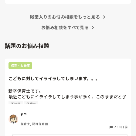
あまりご無理されませんよう…😢
殿堂入りのお悩み相談をもっと見る
お悩み相談をすべて見る
話題のお悩み相談
保育・お仕事
こどもに対してイライラしてしまいます。。。
新卒保育士です。

最近こどもにイライラしてしまう事が多く、このままだと子
どもが嫌いになってしまうんじゃないかと怖くなる時があり
正社員
保育士
ます。今は、イライラすることはあっても結局はかわいいし
だいすきだなと思います。ですが、4月に比べると、子ども
新卒
に対してイライラしてしまう事が増えてきました。何度注意
保育士, 認可保育園
しても言うことを聞いてくれなかったり、逆に自分の指示が
2
・
6日前
通らない焦りからくる自分へのイラつきなど、いろんな感情