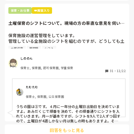
正直苦しい。

辞めることは逃げ、と、過去辞めた人も何年も言われ続けて
保育・お仕事
👑殿堂入り
土曜保育のシフトについて。現場の方の率直な意見を伺いた
いです。
保育施設の運営管理をしています。

管理している全施設のシフトを組むのですが、どうしても土
曜保育だけは入れる方が少なく、いつも苦労しています。

土曜保育
管理職
シフト
応募の段階では皆、月1〜2回の土曜出勤があることに同意し
て入職しているはずですが、いざ勤務が始まると一日も土曜
しののん
出勤が出来ない方ばかりです。

保育士, 保育園, 認可保育園, 学童保育
31
・
12/22
そこで、

①土曜日の希望休は2日まで、と制限をかける

②毎月、必ず土曜保育に入ることのできる日を1日だけピッ
たむたむ
クアップしてもらう

保育士, 保育園, 公立保育園
③仮シフトが出た時、土曜出勤が難しければ自身で代わりの
人を交渉して見つけてもらう

うちの園は③です。４月に一年分の土曜日出勤日を決めていま
すよ。あみだくじで順番を決めて、その順番通りにシフトを入
上記のいずれかの対策を取り入れることを考えています。

れていきます。月一が基本ですが、シフトを9人で2人ずつ回す
ので、土曜日が4週しかない月は無しの時もありますよ。その
土曜日が出られない人は、同じシフト時間の人と自分で交代し
是非、現場の方の意見をお聞かせください。
回答をもっと見る
て貰い、主任に報告してます。