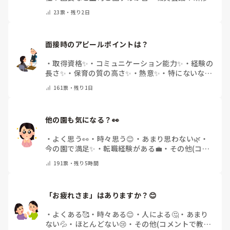
面で話すのが苦
・
話すことは苦痛じゃない♡
・
その
23
票・
残り2日
他(コメントで教えてください)
面接時のアピールポイントは？
・
取得資格✨
・
コミュニケーション能力✨
・
経験の
長さ✨
・
保育の質の高さ✨
・
熱意✨
・
特にないな
・
その他(コメントで教えて下さい)
161
票・
残り1日
他の園も気になる？👀
・
よく思う👀
・
時々思う😊
・
あまり思わない🌿
・
今の園で満足✨
・
転職経験がある💼
・
その他(コメ
ントで教えてください)
191
票・
残り5時間
「お疲れさま」はありますか？😊
・
よくある🥰
・
時々ある😊
・
人による🤔
・
あまり
ない💦
・
ほとんどない😢
・
その他(コメントで教え