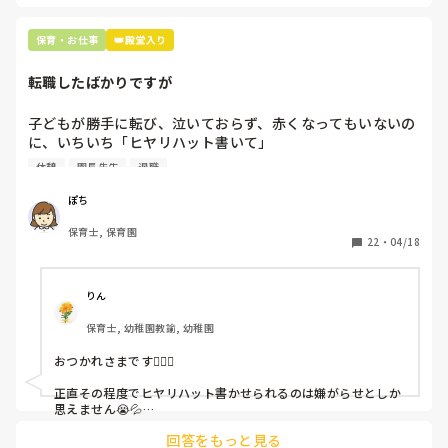
保育・お仕事
👑殿堂入り
転職したばかりですが
子どもが勝手に転び、泣いておらず、赤くなってもいないの
に、いちいち「ヒヤリハット書いて」

と書かされ

休憩
園長先生
退職
休憩時間に書くしかなく、辛いです

（そう言う本人は書かない）

ぽち
保育士, 保育園
しかも、上司に↑この内容でも

22
・
04/18
「どうしたらなくせるか」

ちゃんと考えて対策を練って書き込むようにと。

呼ばれて一緒に対策を考えさせられること多数

りん
保育士, 幼稚園教諭, 幼稚園
これだけで30〜40分拘束されて辛いです

おつかれさまです🙇🏻‍♀️

皆さんの園はどうですか?
正直その程度でヒヤリハット書かせられるのは嫌がらせとしか
思えません😭💦

他の先生方も同様のことをされているのでしょうか？

回答をもっと見る