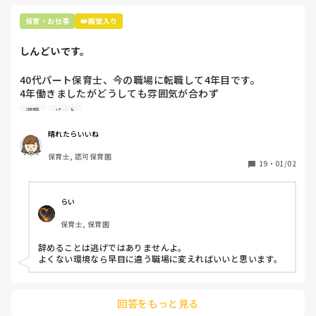
保育・お仕事
👑殿堂入り
しんどいです。
40代パート保育士、今の職場に転職して4年目です。

4年働きましたがどうしても雰囲気が合わず

退職しようと思っています。

退職
パート
周りの職員は、勤続10年以上から何十年という先生がほとん
晴れたらいいね
どです。

保育士, 認可保育園
保護者子どもの愚痴悪口が多く、

19
・
01/02
子どもの前でも

今で言う不適切保育も　

仕方ないよね

らい
もう何も言わずに

保育士, 保育園
子どもの言いなりになればいいんだね

などいう意見で…

辞めることは逃げではありませんよ。

よくない環境なら早目に違う職場に変えればいいと思います。
上の先生に相談することは難しそうです。

主任は同じ考えですし、園長は不在のことが多いです。

回答をもっと見る
最後の職場にしようと思っていましたが
