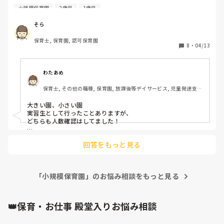
散歩時の人数把握に関して決まりがなく、

小規模保育園
2歳児
1歳児
見失いが起こってしまうのではと、少し不安です。

皆さんの園ではどのように人数確認を行っていますか？
そら
保育士, 保育園, 認可保育園
8
・
04/13
わたあめ
保育士, その他の職種, 保育園, 放課後等デイサービス, 児童発達支援
施設
大きい園、小さい園

実習生として行ったことありますが、

どちらも人数確認はしてました！

職員が数えて、もう1人の職員に

回答をもっと見る
〇〇組、〇名、全員居ます！

って号令？大きい声で言ってたなぁ。

出る前、帰るとき、着いてから　

「小規模保育園」のお悩み相談をもっと見る
でも、企業園の保育園パートで

いってたときは、特に人数確認

してなかった‥😨！！

👑保育・お仕事 殿堂入りお悩み相談
さあ行こうか~さあ帰ろうか~

って感じで、かなりゆるかった‥
