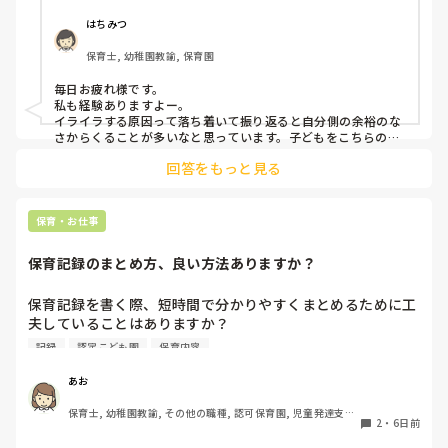
があります。今はフリーとして色々なクラスに入らせて貰っ
ていますが、幼児クラスに入ると余計イライラしてしまう回
はちみつ
数がふえてしまいます。皆さんはこどもに対してイライラし
保育士, 幼稚園教諭, 保育園
てしまうことはありますか？😿😿
毎日お疲れ様です。

私も経験ありますよー。

イライラする原因って落ち着いて振り返ると自分側の余裕のな
さからくることが多いなと思っています。子どもをこちらの思
うように動かそう(動かさなきゃ)、言うことを聞かせよう(聞か
回答をもっと見る
せなきゃ)などの責任感からや、他の先生方からの視線など気に
なって純粋な可愛い子ども達をコントロールしようとしていた
自分に何度反省したことか。。

子どもにも感情があるし、行動にら理由があると思うのでイラ
保育・お仕事
っとした時は一旦落ち着いて、どうしてこの子はこのような表
現をするのかな？と考えられるといいですね！

保育記録のまとめ方、良い方法ありますか？
子どもを1人の人間として見ること保育者として大切な姿勢だ
と思っています。

子どもってすごい力を持っているので自分のことをわかってく
保育記録を書く際、短時間で分かりやすくまとめるために工
れるいつも寄り添ってくれるとわかってくれる先生の話は聞い
夫していることはありますか？

てくれると思いますよ。なので手遊びや隙間時間に子どもの気
観察したことが多い日は、どのように優先順位をつけて記録
持ちを惹きつけるゲームなど保育のレパートリーがたくさんあ
記録
認定こども園
保育内容
していますか？

ると助けられます。

子ども達は楽しそうと思ったところに集まったり気持ちを集中
みなさんの方法を教えていただきたいです！
あお
させたり話を聞いてくれると思うので先生自身楽しく保育して
くださいね。

保育士, 幼稚園教諭, その他の職種, 認可保育園, 児童発達支援
2
・
6日前
綺麗事ばかり言いましたが実際の現場は戦場ですよね（ ; ; ）
施設, その他の職場, 管理職
プライベートではゆっくり休んでくださいね。