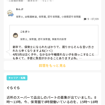
い、そこから利き手の手首を痛めて2ヶ月経ちます。未だに
小規模保育園
園長先生
ストレス
痛いです。本当は休職勧められるほど、ドクターストップか
かっていたのですが、人手が足りないのでそうはいかなく、
おんぷ
【手首に負担をかからない仕事なら大丈夫。あとは他の職場
保育士, 幼稚園教諭, 保育園, 認可保育園, 小規模認可保育園
に状況説明してフォローしてもらって】と出勤許可をいただ
9
・
07/09
きました。

特に手首の怪我に一番負担を感じてしまうのは、私のクラス
の2歳児2名が多動や発達障害の疑いがあり午睡中暴れるで、
こむぎ☆
その対応でした。手首が痛いので怪我が治るまではその2名
保育士, 保育園, 認可保育園, 事業所内保育
厳しいという話をしましたが【手関係ないよね】と、聞いて
もらてない状態で結果怪我が悪化してしまいました。ヘルプ
新卒で、保育士になられたばかりで、周りからそんな言い方さ
を他の職員に相談しても結局否定され責められてしまう始
れたら辛くなりますよね(＞＜)

末。最終的に園長先生に相談しても結局似たような状況で精
4月5月は泣く子や、なかなか午睡寝れない子を抱っこすること
神的病んでしまいしました。

も多くて、手首に負担がかかることありますよね。

私は一歳児クラスなのですが、12月に新入園児が入り、抱っこ
それで【休職したい】とお話ししても流されてしまい、遅番
回答をもっと見る
をでしか入眠できない子でよくのけぞるので、手首が痛くな
の日（月曜日）に朝イチに並んで病院いって状況話したら
り、サポーターを買ってつけました。サポーターを仕事中も、
【仕事行くのやめなさい】と仕事禁止命令を出され【今日か
水仕事する時以外ずっとつけていました。周りからいろいろ言
ら仕事行かないこと】と言われ診断書をいただきました。診
う人いますよね。。痛さは本人しかわからないです(＞＜)

キャリア・転職
断書を提出したら園長に【ヤブ医者】【診断書間違ってるん
おんぷさん、ほんとお辛いですね。。

じゃない？】【他の病院いけば？】【急に休まれても困るん
手首に限らず、これから体調を崩した時なども理解してくれな
ぐらぐら
さそうな職場で心配です。。園長先生がまず理解ない方です
だけど】など色々ひどいことを言われました。次の日から休
ね。。

職することになったのですが【貴方のは病気とも体調が悪い
手首が痛いと訴えているのだから、私が一緒に働いていたら、
近所のスーパーで品出しのパートの募集が出ていました。8
とも言わないか】や【休めてるんだからみんなにありがと。
おんぷさんには、暴れている子の寝かしつけとか、抱っこと
時～13時。今、保育園で8時間働いているのを、15時～18時
感謝だよ】や【1年目は不満ごとを言っちゃダメ】などたく
か、重いもの持つのとかしばらくしなくて大丈夫なようにし