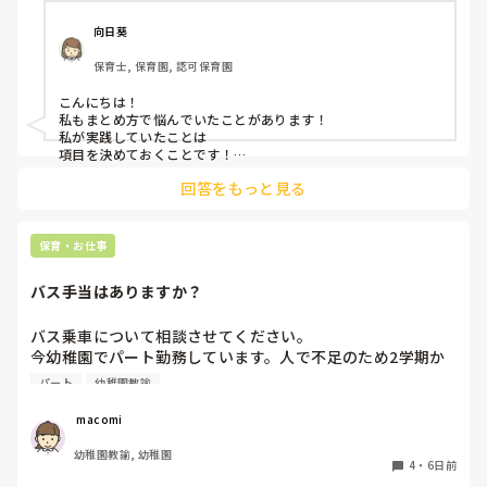
向日葵
保育士, 保育園, 認可保育園
こんにちは！

私もまとめ方で悩んでいたことがあります！

私が実践していたことは

項目を決めておくことです！

年齢で大体の発達や活動は決まっていると思うので💡

回答をもっと見る
例えば

・トイトレの進み方

・食事

・どんな遊びが好きか苦手か

保育・お仕事
などです！

バス手当はありますか？
それに加えて

その月に気になったことを付け加えるようにしていました！
バス乗車について相談させてください。

今幼稚園でパート勤務しています。人で不足のため2学期か
らはバスにも乗ってほしいと言われてます。同じパートの先
パート
幼稚園教諭
生は、バスに乗るならバス手当がないといけないと言い、結
果的にそう言うことを言わない私にバス乗車の話がやってき
 macomi
ました。バスに乗る場合はバス手当があるものなのでしょう
幼稚園教諭, 幼稚園
か？？？
4
・
6日前