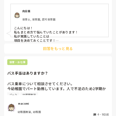
プライベートではゆっくり休んでくださいね。
向日葵
保育士, 保育園, 認可保育園
こんにちは！

私もまとめ方で悩んでいたことがあります！

私が実践していたことは

項目を決めておくことです！

年齢で大体の発達や活動は決まっていると思うので💡

回答をもっと見る
例えば

・トイトレの進み方

・食事

・どんな遊びが好きか苦手か

保育・お仕事
などです！

バス手当はありますか？
それに加えて

その月に気になったことを付け加えるようにしていました！
バス乗車について相談させてください。

今幼稚園でパート勤務しています。人で不足のため2学期か
らはバスにも乗ってほしいと言われてます。同じパートの先
パート
幼稚園教諭
生は、バスに乗るならバス手当がないといけないと言い、結
果的にそう言うことを言わない私にバス乗車の話がやってき
 macomi
ました。バスに乗る場合はバス手当があるものなのでしょう
幼稚園教諭, 幼稚園
か？？？
4
・
9日前