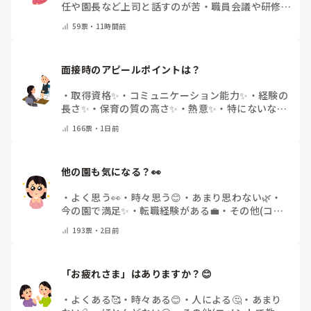
任や園長など上司と話すのが苦
・
職員会議や研修場
面で話すのが苦
・
話すことは苦痛じゃない♡
・
その
59
票・
11時間前
他(コメントで教えてください)
面接時のアピールポイントは？
・
取得資格✨
・
コミュニケーション能力✨
・
経験の
長さ✨
・
保育の質の高さ✨
・
熱意✨
・
特にないな
・
その他(コメントで教えて下さい)
166
票・
1日前
他の園も気になる？👀
・
よく思う👀
・
時々思う😊
・
あまり思わない🌿
・
今の園で満足✨
・
転職経験がある💼
・
その他(コメ
ントで教えてください)
193
票・
2日前
「お疲れさま」はありますか？😊
・
よくある🥰
・
時々ある😊
・
人による🤔
・
あまり