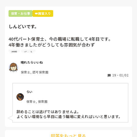
これをしたからと言ってすぐに状況が何もかも改善されたとい
保育・お仕事
👑殿堂入り
うわけではありませんが、少なくとも私が休憩する時間に人を
よこすようにはなりましたし、休憩が取れない人間が居るとい
うのを他クラスで呑気に過ごしている職員に知らしめるきっか
しんどいです。
けになったと思います。

40代パート保育士、今の職場に転職して4年目です。

上の人間は、こうやって声を上げないと気づかないというか、
こちらが多少の無理をして成立させていることを「出来てるじ
4年働きましたがどうしても雰囲気が合わず

ゃん」と視覚的にしか見てないんです。

退職しようと思っています。

退職
パート
だからもう物理的に「出来ません」を突きつけていかなきゃい
けないと思います。出来なくて良いんですよ。自分以上に大切
周りの職員は、勤続10年以上から何十年という先生がほとん
晴れたらいいね
な存在なんて仕事上、あってはいけないんです。

どです。

保育士, 認可保育園
保護者子どもの愚痴悪口が多く、

助けてほしい、じゃないです。「出来ません」です。へりくだ
19
・
01/02
った言い方する必要ないと思います。

子どもの前でも

まーちゃんさんの優しさに今まで周囲がつけ込みすぎたんだと
今で言う不適切保育も　

思います。

仕方ないよね

らい
少し勇気が要るかもしれませんが、潰れる前に勇気出して戦い
もう何も言わずに

ませんか。少なくとも私は戦ったことで少し楽になれました。
保育士, 保育園
子どもの言いなりになればいいんだね

などいう意見で…

辞めることは逃げではありませんよ。

よくない環境なら早目に違う職場に変えればいいと思います。
上の先生に相談することは難しそうです。

主任は同じ考えですし、園長は不在のことが多いです。

回答をもっと見る