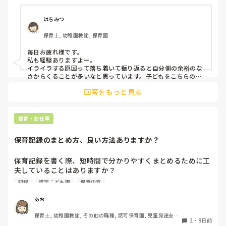
があります。今はフリーとして色々なクラスに入らせて貰っ
ていますが、幼児クラスに入ると余計イライラしてしまう回
はちみつ
数がふえてしまいます。皆さんはこどもに対してイライラし
保育士, 幼稚園教諭, 保育園
てしまうことはありますか？😿😿
毎日お疲れ様です。

私も経験ありますよー。

イライラする原因って落ち着いて振り返ると自分側の余裕のな
さからくることが多いなと思っています。子どもをこちらの思
うように動かそう(動かさなきゃ)、言うことを聞かせよう(聞か
回答をもっと見る
せなきゃ)などの責任感からや、他の先生方からの視線など気に
なって純粋な可愛い子ども達をコントロールしようとしていた
自分に何度反省したことか。。

子どもにも感情があるし、行動にら理由があると思うのでイラ
保育・お仕事
っとした時は一旦落ち着いて、どうしてこの子はこのような表
現をするのかな？と考えられるといいですね！

保育記録のまとめ方、良い方法ありますか？
子どもを1人の人間として見ること保育者として大切な姿勢だ
と思っています。

子どもってすごい力を持っているので自分のことをわかってく
保育記録を書く際、短時間で分かりやすくまとめるために工
れるいつも寄り添ってくれるとわかってくれる先生の話は聞い
夫していることはありますか？

てくれると思いますよ。なので手遊びや隙間時間に子どもの気
観察したことが多い日は、どのように優先順位をつけて記録
持ちを惹きつけるゲームなど保育のレパートリーがたくさんあ
記録
認定こども園
保育内容
していますか？

ると助けられます。

子ども達は楽しそうと思ったところに集まったり気持ちを集中
みなさんの方法を教えていただきたいです！
あお
させたり話を聞いてくれると思うので先生自身楽しく保育して
くださいね。

保育士, 幼稚園教諭, その他の職種, 認可保育園, 児童発達支援
2
・
9日前
綺麗事ばかり言いましたが実際の現場は戦場ですよね（ ; ; ）
施設, その他の職場, 管理職