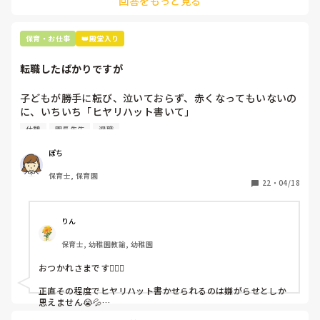
回答をもっと見る
て貰い、主任に報告してます。
保育・お仕事
👑殿堂入り
転職したばかりですが
子どもが勝手に転び、泣いておらず、赤くなってもいないの
に、いちいち「ヒヤリハット書いて」

と書かされ

休憩
園長先生
退職
休憩時間に書くしかなく、辛いです

（そう言う本人は書かない）

ぽち
保育士, 保育園
しかも、上司に↑この内容でも

22
・
04/18
「どうしたらなくせるか」

ちゃんと考えて対策を練って書き込むようにと。

呼ばれて一緒に対策を考えさせられること多数

りん
保育士, 幼稚園教諭, 幼稚園
これだけで30〜40分拘束されて辛いです

おつかれさまです🙇🏻‍♀️

皆さんの園はどうですか?
正直その程度でヒヤリハット書かせられるのは嫌がらせとしか
思えません😭💦

他の先生方も同様のことをされているのでしょうか？
