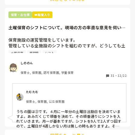
最後の職場にしようと思っていましたが

正直苦しい。

辞めることは逃げ、と、過去辞めた人も何年も言われ続けて
保育・お仕事
👑殿堂入り
土曜保育のシフトについて。現場の方の率直な意見を伺いた
いです。
保育施設の運営管理をしています。

管理している全施設のシフトを組むのですが、どうしても土
曜保育だけは入れる方が少なく、いつも苦労しています。

土曜保育
管理職
シフト
応募の段階では皆、月1〜2回の土曜出勤があることに同意し
て入職しているはずですが、いざ勤務が始まると一日も土曜
しののん
出勤が出来ない方ばかりです。

保育士, 保育園, 認可保育園, 学童保育
31
・
12/22
そこで、

①土曜日の希望休は2日まで、と制限をかける

②毎月、必ず土曜保育に入ることのできる日を1日だけピッ
たむたむ
クアップしてもらう

保育士, 保育園, 公立保育園
③仮シフトが出た時、土曜出勤が難しければ自身で代わりの
人を交渉して見つけてもらう

うちの園は③です。４月に一年分の土曜日出勤日を決めていま
すよ。あみだくじで順番を決めて、その順番通りにシフトを入
上記のいずれかの対策を取り入れることを考えています。

れていきます。月一が基本ですが、シフトを9人で2人ずつ回す
ので、土曜日が4週しかない月は無しの時もありますよ。その
土曜日が出られない人は、同じシフト時間の人と自分で交代し
是非、現場の方の意見をお聞かせください。