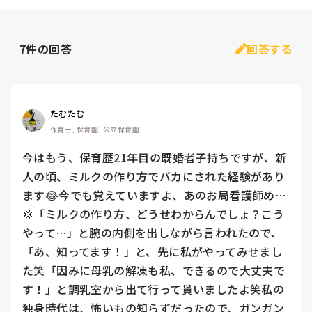
7
件の回答
回答する
たむたむ
保育士, 保育園, 公立保育園
今はもう、保育歴21年目の既婚者子持ちですが、新
人の頃、ミルクの作り方でバカにされた経験があり
ます😂今でも覚えていますよ、あのお局看護師め…
💢「ミルクの作り方、どうせわからんでしょ？こう
やって…」と腕の内側を出しながら言われたので、
「あ、知ってます！」と、先に私がやってみせまし
た笑「因みに母乳の解凍も私、できるので大丈夫で
す！」と調乳室から出て行って貰いましたよ笑私の
独身時代は、怖いもの知らずだったので、ガンガン