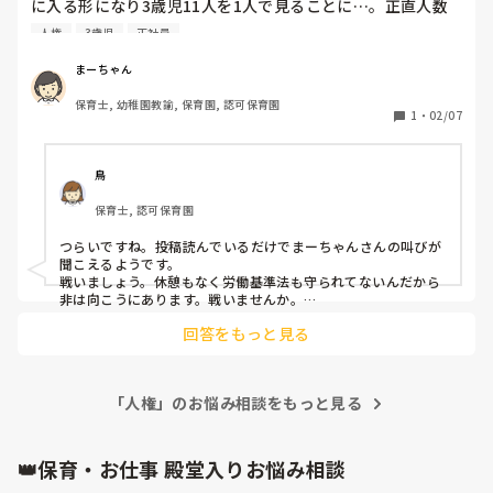
に入る形になり3歳児11人を1人で見ることに…。正直人数
的には見れる。けどどこのクラスも正規が2人いて昼休みに
人権
3歳児
正社員
パソコン仕事ができる。休憩もできる。出す書類とくだらん
雑用任されてるのに部屋から出られない状態…。寝かしつけ
まーちゃん
も全然寝ないから休憩はほぼなし。最低限のやることやって
保育士, 幼稚園教諭, 保育園, 認可保育園
掃除したらもう起こす時間。ホッとする時間すらない。正直
1
・
02/07
疲れた…。経験年数はあるけど私も1人の人間。子どもから
離れる、部屋から離れる時間が少しでも欲しい…。年明ける
前はできた。それがなくなって雑用は溜まる、子ども達と丁
鳥
寧に関わりたいのにできない。イライラする、子ども達にイ
保育士, 認可保育園
ライラする自分が嫌になる。こんな気持ちで仕事したくな
い…疲れた…。なんで私にはフォローもサポートもしてくれ
つらいですね。投稿読んでいるだけでまーちゃんさんの叫びが
ないんだろう…。どのクラスにもフォローしてもらえるのに
聞こえるようです。

なんでなんだろう…それにインフルで休んだのに小言をもら
戦いましょう。休憩もなく労働基準法も守られてないんだから
った…。ひとり担任だからかな…しんどくて休むことも許さ
非は向こうにあります。戦いませんか。

れないのか…主任からそんなこと言われてからスイッチが入
回答をもっと見る
私もほぼ同じ境遇で、今年度すごく大変な3歳児を担任するこ
らなくて気持ちが入らない…他のクラスをフォローするなら
とになったのですが同じように休憩のない状況でした。さらに
私も少しでいいから助けて欲しいって言うのは甘えなのか
個別支援の必要な子が何人もいて、ホッとする時間が全くあり
な…ただただ毎日心が辛い…しんどい…
ませんでした。

「人権」のお悩み相談をもっと見る
なんか色々バカらしくなったので、

もう退職しても良いや！という勢いで園長に詰め寄りました。

今まで休憩が取れなかった時間や苦しい状況でもフォローを貰
👑保育・お仕事 殿堂入りお悩み相談
えなかったことを記録としてつけていたので、これを持って労
基に通報します。と半ば脅迫みたいな勢いでした。
