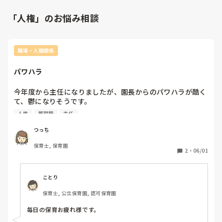
「人権」のお悩み相談
職場・人間関係
パワハラ
今年度から主任になりましたが、園長からのパワハラが酷く
て、鬱になりそうです。

人権
管理職
主任
主任の立場から園長を訴えることは可能ですか？

つっち
皆さんの経験談や、知り合いなどの話でもいいので教えて頂
保育士, 保育園
きたいです。
2
・
06/01
ことり
保育士, 公立保育園, 認可保育園
毎日の保育お疲れ様です。
