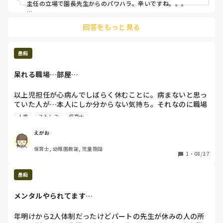
主任の立場で園長先生からのパワハラ。辛いですね。。。

私の知ってる園では、園長以外の場合だと、職員が園長に匿名
回答をもっと見る
で内部告発したこともありました。でも、トップが園長なので
なかなか解決できないですよね。

その他にも、日々の言動などを録音して労働局に持って行った
愚痴
先生もいました。その対象の先生（パワハラをした側）は異動
又は退職を求められて、退職していきました。

呆れる職場…部屋…
園内の狭い世界なので、他の人に気づかれにくい部分ではある
と思うのですが、話せる人がいれば話してみてくださいね。

以上児担任が心病んでしばらく休むことに。病まないと思っ
どんなに人が不足していても、パワハラや虐待は許されませ
ていた人が…本人にしか分からない気持ち。それなのに職場
ん。つっちさんが心を病んでしまう今の現状が少しでも変われ
は勝手に「辞めるんじゃない？」や「戻ってこんやろ！」と
ばと思います😣
人権
ストレス
保育士
言いたい放題…。自分達が同じ立場になったらどんな感じ？
って思った私。

えがお
部屋は障害児差別してるし！１０月の運動会　加配児とグレ
保育士, 幼稚園教諭, 児童施設
ー児を不参加にすることできないのかと言う職員!本当に言
1
・
08/27
ってる？それ親聞いたらどんな気持ち？自分の子どもが同じ
こと言われたら？って自分に置き換えて物言えよって思った
愚痴
私。本当に保育士？何勉強してきた？呆れる部屋に私はスト
レスたまり…行きたくない毎日です。仲良しこよし嫌いだし
メンタルやられてます…
私は一人でいます！仕事しにきてるし！
年明けから2人体制だったけどパートの先生が休みの人の所