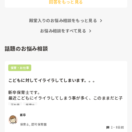
回答をもっと見る
あまりご無理されませんよう…😢
殿堂入りのお悩み相談をもっと見る
お悩み相談をすべて見る
話題のお悩み相談
保育・お仕事
こどもに対してイライラしてしまいます。。。
新卒保育士です。

最近こどもにイライラしてしまう事が多く、このままだと子
どもが嫌いになってしまうんじゃないかと怖くなる時があり
正社員
保育士
ます。今は、イライラすることはあっても結局はかわいいし
だいすきだなと思います。ですが、4月に比べると、子ども
新卒
に対してイライラしてしまう事が増えてきました。何度注意
保育士, 認可保育園
しても言うことを聞いてくれなかったり、逆に自分の指示が
2
・
8日前
通らない焦りからくる自分へのイラつきなど、いろんな感情