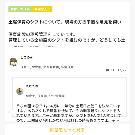
正直苦しい。

辞めることは逃げ、と、過去辞めた人も何年も言われ続けて
保育・お仕事
👑殿堂入り
土曜保育のシフトについて。現場の方の率直な意見を伺いた
いです。
保育施設の運営管理をしています。

管理している全施設のシフトを組むのですが、どうしても土
曜保育だけは入れる方が少なく、いつも苦労しています。

土曜保育
管理職
シフト
応募の段階では皆、月1〜2回の土曜出勤があることに同意し
て入職しているはずですが、いざ勤務が始まると一日も土曜
しののん
出勤が出来ない方ばかりです。

保育士, 保育園, 認可保育園, 学童保育
31
・
12/22
そこで、

①土曜日の希望休は2日まで、と制限をかける

②毎月、必ず土曜保育に入ることのできる日を1日だけピッ
たむたむ
クアップしてもらう

保育士, 保育園, 公立保育園
③仮シフトが出た時、土曜出勤が難しければ自身で代わりの
人を交渉して見つけてもらう

うちの園は③です。４月に一年分の土曜日出勤日を決めていま
すよ。あみだくじで順番を決めて、その順番通りにシフトを入
上記のいずれかの対策を取り入れることを考えています。

れていきます。月一が基本ですが、シフトを9人で2人ずつ回す
ので、土曜日が4週しかない月は無しの時もありますよ。その
土曜日が出られない人は、同じシフト時間の人と自分で交代し
是非、現場の方の意見をお聞かせください。
回答をもっと見る
て貰い、主任に報告してます。