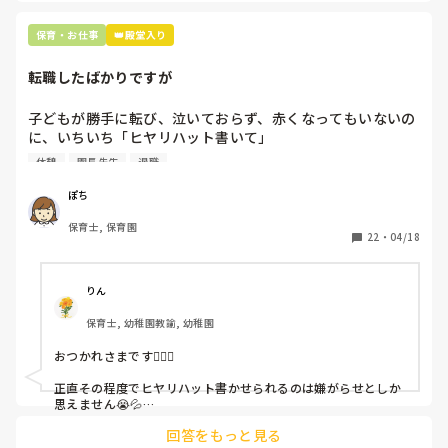
保育・お仕事
👑殿堂入り
転職したばかりですが
子どもが勝手に転び、泣いておらず、赤くなってもいないの
に、いちいち「ヒヤリハット書いて」

と書かされ

休憩
園長先生
退職
休憩時間に書くしかなく、辛いです

（そう言う本人は書かない）

ぽち
保育士, 保育園
しかも、上司に↑この内容でも

22
・
04/18
「どうしたらなくせるか」

ちゃんと考えて対策を練って書き込むようにと。

呼ばれて一緒に対策を考えさせられること多数

りん
保育士, 幼稚園教諭, 幼稚園
これだけで30〜40分拘束されて辛いです

おつかれさまです🙇🏻‍♀️

皆さんの園はどうですか?
正直その程度でヒヤリハット書かせられるのは嫌がらせとしか
思えません😭💦

他の先生方も同様のことをされているのでしょうか？

回答をもっと見る