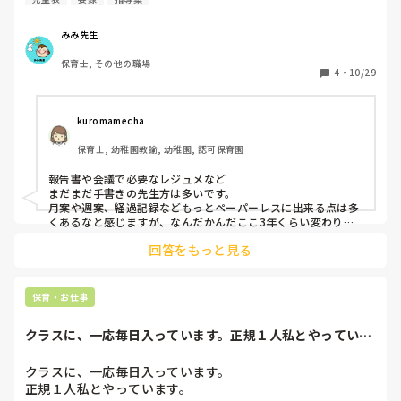
みみ先生
保育士, その他の職場
4
・
10/29
kuromamecha
保育士, 幼稚園教諭, 幼稚園, 認可保育園
報告書や会議で必要なレジュメなど

まだまだ手書きの先生方は多いです。

月案や週案、経過記録などもっとペーパーレスに出来る点は多
くあるなと感じますが、なんだかんだここ3年くらい変わりま
せん。。
回答をもっと見る
保育・お仕事
クラスに、一応毎日入っています。正規１人私とやっていま
す。書類がいやで...
クラスに、一応毎日入っています。

正規１人私とやっています。
