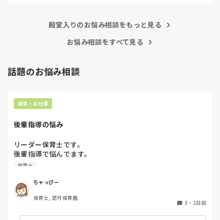
あまりご無理されませんよう…😢
殿堂入りのお悩み相談をもっと見る
お悩み相談をすべて見る
話題のお悩み相談
保育・お仕事
後輩指導の悩み
リーダー保育士です。

後輩指導で悩んでます。

初めて年長を持つ後輩がいますが

保育士
初めての割にわからないことを聞きにこなかったり、聞かな
いで様子見てると直前になるまで何もアクションがなかった
ちゃっぴー
り

保育士, 認可保育園
他の職員に聞いてる様子もなくて

3
・
2日前
もう何考えてるんだかさっぱりです。
