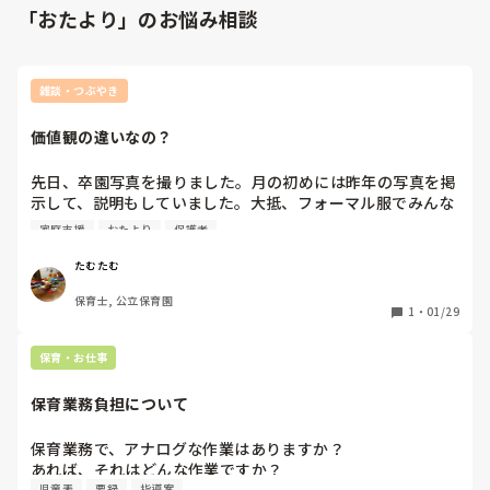
「おたより」のお悩み相談
雑談・つぶやき
価値観の違いなの？
先日、卒園写真を撮りました。月の初めには昨年の写真を掲
示して、説明もしていました。大抵、フォーマル服でみんな
臨みますよね？無くてもせめて女の子は綺麗めの私服、男の
家庭支援
おたより
保護者
子は襟付きシャツくらいは用意できると思っていたのです
が…ある男の子1人だけ、いつもの活動中に着ているトレー
たむたむ
ナーに茶色のズボンで登園してきました😵💦みんな着替えも
保育士, 公立保育園
袋に入れて持参してくれたのですが、勿論着替えは持ってき
1
・
01/29
ておらずに母曰く、「これでいいです」と…

　本当に⁉️写真撮影のこと忘れていたのでは⁉️歳は離れてい
保育・お仕事
るがお兄ちゃんいるのに？幸い、子どもが何も気にしてなか
ったのでいいですが、写真は卒園式ではもう撮らないよ？卒
保育業務負担について
園式も、もしかしてそのスタイルなの？なんか心配😅（予備
のスーツ用意しとこ💧）
保育業務で、アナログな作業はありますか？

あれば、それはどんな作業ですか？
児童表
要録
指導案