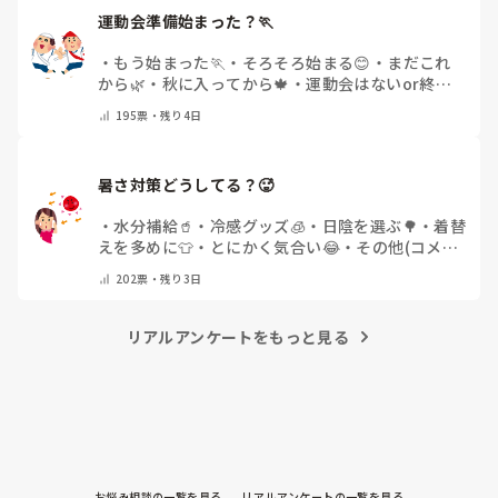
運動会準備始まった？🏃
・
もう始まった🏃
・
そろそろ始まる😊
・
まだこれ
から🌿
・
秋に入ってから🍁
・
運動会はないor終わ
った✨
・
その他(コメントで教えてください)
195
票・
残り4日
暑さ対策どうしてる？🥵
・
水分補給🥤
・
冷感グッズ🧊
・
日陰を選ぶ🌳
・
着替
えを多めに👕
・
とにかく気合い😂
・
その他(コメン
トで教えてください)
202
票・
残り3日
リアルアンケートをもっと見る
お悩み相談の一覧を見る
リアルアンケートの一覧を見る