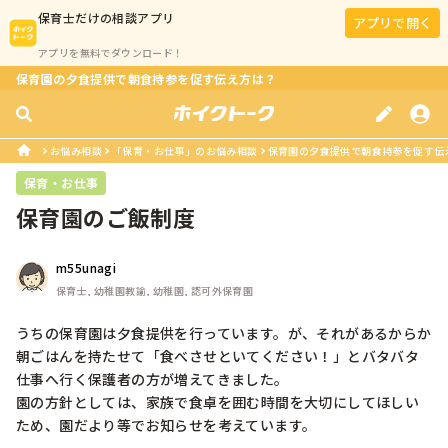
保育士
だけの相談アプリ
アプリで開く
アプリを無料でダウンロード！
保育園の夕食提供で朝食持参を促す伝え方は？
お悩み相談
「保育・お仕事」のお悩み相談
保育園の夕食提供で朝食持参を促す伝
保育・お仕事
保育園のご飯制度
m55unagi
保育士, 幼稚園教諭, 幼稚園, 認可外保育園
うちの保育園は夕食提供を行っています。が、それがあるからか
朝ごはんを持たせて「食べさせといてください！」とバタバタ
仕事へ行く保護者の方が増えてきました。

園の方針としては、家族で食卓を囲む時間を大切にしてほしい
ため、園だより等でお知らせを考えています。
