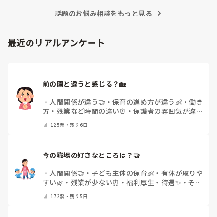
もしばしば… 

パンツで寝れる子が増えてきて、寝かしつけの時にトイレに
話題のお悩み相談をもっと見る
ただじっと座っていても、5分も座ればお尻に痛みがきま
行きたい子が時差でいるのですが、私がその対応で外に出よ
す。

うとするとその子も行きたがります。

この高さの作業だと意外に、

最近のリアルアンケート
しかし寝かしつけに入る前にトイレでしっかり排尿している
体をひねる、少し立ち上がる、体を折りたたむような姿勢に
ので、その子には待っててねといい外に出ていました。今日
なること多いことに気づきました。

はそれで2回漏らしています。

その度にあちらこちらに痛みが来て

2回目は私は見ていないのですが、かなり微量だったそう
立ち上がる時には、膝や太ももが固まり痛みが……

で、クラスのリーダーの先生から絞り出して注意を引こうと
前の園と違うと感じる？🏡
しているように見えると言われました。

日頃からそのことの関わりはしっかり持てるように意識はし
腰痛、膝痛お持ちの方は、どの程度の痛みで働かれているの
・
人間関係が違う🤝
・
保育の進め方が違う👶
・
働き
ていますが…

でしょうか。

方・残業など時間の違い⏰
・
保護者の雰囲気が違う
今後どのように関わっていけばいいのか悩んでいます。

💬
・
給料が違う
・
転職経験なし
・
その他(コメント
痛みには強い方と思っていました。

125
票・
残り6日
で教えてください)
出産等で、幾度か開腹手術をしましたが、翌日には歩けまし
たし…

今の職場の好きなところは？🤝 
今回は、今少し治まっている痛みがぶり返したどうしようと
いう思いもあり、ちょっと無理かも…と思い始めています。

・
人間関係🤝
・
子ども主体の保育👶
・
有休が取りや
すい🌿
・
残業が少ない⏰
・
福利厚生・待遇✨
・
その
まだ急性期ということと、昔、夫が腰を痛めてすぐに整骨院
他(コメントで教えてください)
172
票・
残り5日
に行ってより酷くなって帰ってきたことがあり、怖くて行け
ていません。
