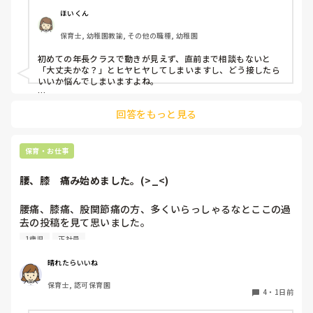
よほど自分に聞きづらいのか、聞く必要性さえ感じないの
ほいくん
か、もうよくわからないです。

保育士, 幼稚園教諭, その他の職種, 幼稚園
対応にも悩みます。
初めての年長クラスで動きが見えず、直前まで相談もないと
「大丈夫かな？」とヒヤヒヤしてしまいますし、どう接したら
いいか悩んでしまいますよね。

後輩側は「何が分からないかも分からない状態」だったり、
回答をもっと見る
「こんなこと聞いたら迷惑かな」と抱え込んでいるケースがと
ても多いです。

待つスタイルから一歩踏み出して、リーダー側から「〇〇の
保育・お仕事
件、どこまで進んだ？」「困ってることない？」と具体的に声
をかけて進捗を確認する仕組みを作ってみてください。

腰、膝　痛み始めました。(>_<)
「毎日夕方に5分だけ進捗確認の時間を取る」などルール化し
てしまうと、後輩も質問しやすくなりますよ。一人で抱え込ま
腰痛、膝痛、股関節痛の方、多くいらっしゃるなとここの過
ず、声をかけやすい雰囲気作りから試してみてくださいね。
去の投稿を見て思いました。

1歳児
正社員
私は50代正社員1歳児担任です。

晴れたらいいね
という私も、２週間前、初めて腰痛になりました。

保育士, 認可保育園
右腰が痛くて、起き上がれない。

4
・
1日前
ようやく起き上がっても、立てない。
