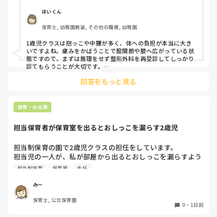
ようやく立てたら、しゃがめない。

ほいくん
驚きました。

保育士, 幼稚園教諭, その他の職種, 幼稚園
通院して、コルセット、湿布、痛み止め、電気などで１週間
1歳児クラスは抱っこや中腰が多く、体への負担が本当に大き
乗り切ったら

いですよね。痛みをかばうことで股関節や膝へ広がっている状
週末には、左が痛みだし、これも痛み止めや湿布で抑えて仕
態ですので、まずは無理をせず整形外科を再受診してしっかり
事をしていたら、

診てもらうことが大切です。

現場復帰の際は、床での立ち座りを避けるために低い椅子を活
股関節、お尻、太もも、膝まで来はじめてしまいました。

回答をもっと見る
用したり、抱っこや重い作業は周囲の先生に相談して頼むよう
床から支えなしに立ち上がりにくくなり、痛みが走ります。

にしてください。今はご自身の体を最優先に、しっかり休んで
立ち続けると、腰や股関節にきます。

くださいね。
自転車通勤ですが、それも、膝や太ももに痛みが来始めまし
保育・お仕事
た。

担当保育者が保育室を出るとおしっこを漏らす2歳児
今は８月。

１週間休んでいます。

担当制保育の園で2歳児クラスの担任をしています。

担当児の一人が、私が部屋から出るとおしっこを漏らすよう
家でもやることはあります。

になりました。

日常生活すら支障をきたすほどになりました。

担当制保育
保育室
主任
その子はパンツで過ごしていて、排尿間隔も空いています。
4月から私への執着が強かったのですが、特に寝かしつけの
椅子に座って作業をすれば？

みー
時に私がそばに行かないと繰り返し大きい声で呼んだり私が
と、園で言われました。

保育士, 公立保育園
寝かしつけしている子にちょっかいを出したり、何回もトイ
なので、子ども椅子程度の高さの踏み台に座って、試してみ
0
・
1日前
レに行きたいと言っていました。行ったところで出ないこと
ました。
