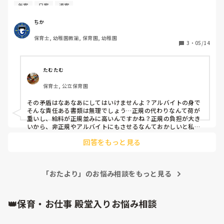
書類がいやでアルバイトでやっているのに

年案
日案
週案
どうやら  書類をやってほしい的な話がきてるんです、

子ども10人プラス月１のクラスだよりなんですが

ちか
毎日書類でおおわれてるというてます、  今までは書いてき
保育士, 幼稚園教諭, 保育園, 幼稚園
てないし、正規がやってきてたし去年もやってないのに…と
3
・
05/14
思って不満しかない状況…

４才５歳クラス正社員１人でやってるのにおかしいなて感じ
てます、なんかメモ書きでいいから書いてくださいっていう
たむたむ
ならわかるけど、という…

保育士, 公立保育園
今更着替えもわかってほしいからやってほしいとかいうし

結構矛盾しすぎがおおい。
その矛盾はなあなあにしてはいけませんよ？アルバイトの身で
そんな責任ある書類は無理でしょう…正規の代わりなんて荷が
重いし、給料が正規並みに高いんですかね？正規の負担が大き
いから、非正規やアルバイトにもさせるなんておかしいと私も
思います。そもそも、正規はそれなりに給料貰っているので、
回答をもっと見る
負担をするのが当たり前では？何故、正規のために少ない給料
で同じ仕事をしなきゃいけないのか…断固拒否してください。
私が正規職員として勤務していた時は、正規だから頑張る！と
いう態度と気持ちでやっていました。人数云々関係ありません
「おたより」のお悩み相談をもっと見る
よ！正直、そちらの正規さん、甘いです…
👑保育・お仕事 殿堂入りお悩み相談