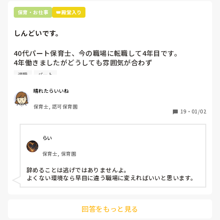
保育・お仕事
👑殿堂入り
しんどいです。
40代パート保育士、今の職場に転職して4年目です。

4年働きましたがどうしても雰囲気が合わず

退職しようと思っています。

退職
パート
周りの職員は、勤続10年以上から何十年という先生がほとん
晴れたらいいね
どです。

保育士, 認可保育園
保護者子どもの愚痴悪口が多く、

19
・
01/02
子どもの前でも

今で言う不適切保育も　

仕方ないよね

らい
もう何も言わずに

保育士, 保育園
子どもの言いなりになればいいんだね

などいう意見で…

辞めることは逃げではありませんよ。

よくない環境なら早目に違う職場に変えればいいと思います。
上の先生に相談することは難しそうです。

主任は同じ考えですし、園長は不在のことが多いです。

回答をもっと見る
最後の職場にしようと思っていましたが
