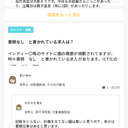
社の先生は大変そうです。平日もお店屋さんごっこがあった
り、土曜日は親子遠足（年に2回）があったりします。

体操もリトミックも外部ではなくて正社が指導します。

回答をもっと見る
行事の見直しなどもしない感じですね。

パート内では見直しが必要なことは話してはいるのですが、正
社が少ないので疑問に思う暇もなく、、、みたいな感じです💦
前いた園は見直しもその都度していたりしたのであまり良いと
キャリア・転職
は思えません😣
書類なし　と書かれている求人は？
インディー〇等のサイトに園の概要が掲載されてますが、
時々書類　なし　と書かれている求人があります。ICT化の
意味のなしなのか、ほぼなしなのか、書類業務をする職員が
日案
ICT
要録
いるのか謎です。

前職では幼稚園型こども園でしたが、連絡帳、年カリ、その
すいか🍉
日やる事を書くのみの週案、月の目標のみを書く月案、要
保育士, 幼稚園教諭, その他の職場
録、面談児の個別書類、クラスだよりが主でした。

1
・
02/05
自分的には上記の様な内容であればいいなーとは思うのです
が、月案、日案、週案、年カリ、児童票、個別計画等もっと
細かく分かれている園も多いですよね。

ととととまと
保育士, 認可保育園, 児童養護施設
実際に正社員若しくはフルパートの方で担任を持っていて書
類ほぼなし、簡易的な方はいますか？
記録をとらない、計画を立てない園は無いと思うので、多少は
書類仕事はあると思います。
