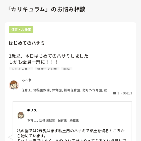
「カリキュラム」のお悩み相談
保育・お仕事
はじめてのハサミ
2歳児、本日はじめてのハサミしました…

しかも全員一斉に！！！

カリキュラム
認定こども園
制作
今まで2歳児担任していても、夏以降に少数グループで徐々
にスタートしていたのでビックリしました💦

みいや
保育士, 幼稚園教諭, 保育園, 認可保育園, 認可外保育園, 病院
自分の服を切ってしまったり、保育者の手を切ってしまった
3
・
06/13
内保育
り、低月齢ちゃんはやりたいように出来なくてパニックで泣
いたり…

ボリス
6人テーブルにつき保育士1人で、はじめてのハサミはさすが
保育士, 幼稚園教諭, 保育園, 幼稚園
に無理がありました。

私の園では2歳児はまず粘土用のハサミで粘土を切るところか
毎年7月以降にハサミを使っているけど、今年は出来そうだ
ら始めています。

から！とのことでしたが、この調子で毎回全員一斉ハサミは
それも一斉ではなく、やりたい子だけやってみるという感じで