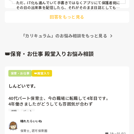
ただ、IT化も進んでいて手書きではなくアプリにて保護者宛に
その日の出来事を配信したら、それがそのまま日誌としても保
存できて…みたいな効率化はされています。

回答をもっと見る
うちの園でも週案は廃止されて月案のみでした。行事の指導案
もパソコンなので毎回1から作ることはしなくて良かったで
す。連絡帳も日誌と兼ねていました。流石に年度初めと年度終
わりは書類が多かったですが、昔よりは確実に減っています
「カリキュラム」のお悩み相談をもっと見る
よ。
👑保育・お仕事 殿堂入りお悩み相談
保育・お仕事
👑殿堂入り
しんどいです。
40代パート保育士、今の職場に転職して4年目です。

4年働きましたがどうしても雰囲気が合わず

退職しようと思っています。

退職
パート
周りの職員は、勤続10年以上から何十年という先生がほとん
晴れたらいいね
どです。

保育士, 認可保育園
保護者子どもの愚痴悪口が多く、

19
・
01/02