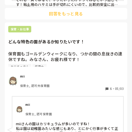
正直キツいのですが…

す！粘土用のハサミは手が切れにくいので、比較的安全に出来
ています。

回答をもっと見る
みなさんの園では、どのようにハサミを進めますか？？

その様子を見ながらある程度持ち方にも慣れて、切れるように
なってきたなと思ったら紙用のハサミで一回切り出来るような
ちなみに、基本的に製作活動は一斉に行われる園ではありま
設定(短冊状に紙を切っておく)をします。

保育・お仕事
す…
年少になってから一斉活動でハサミを入れていますが、2歳児
どんな特色の園があるか知りたいです！
は緩やかに始めていますね！クラスの人数によりますが一斉だ
と大変ですよね😭
保育園もゴールデンウィークになり、つかの間の息抜きの連
休ですね。みなさん、お疲れ様です！

私の園はカリキュラムが多く、自由遊びがほとんどありませ
カリキュラム
保育士
ん。活動も幅広くたくさん分単位で詰め込まれていて、今の
園にかなり疑問を持っています。

mii
みなさんの園は、どんな特色がありますか？それに対して自
保育士, 認可外保育園
分も本当に良いと思えていますか？
6
・
05/03
mii
保育士, 認可保育園
miiさんの園はカリキュラムが多いのですね！

私は園は幼稚園みたいな感じもあり、とにかく行事が多くて正