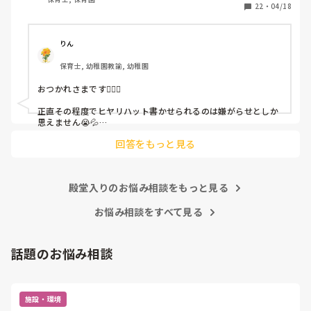
しかも、上司に↑この内容でも

22
・
04/18
「どうしたらなくせるか」

ちゃんと考えて対策を練って書き込むようにと。

呼ばれて一緒に対策を考えさせられること多数

りん
保育士, 幼稚園教諭, 幼稚園
これだけで30〜40分拘束されて辛いです

おつかれさまです🙇🏻‍♀️

皆さんの園はどうですか?
正直その程度でヒヤリハット書かせられるのは嫌がらせとしか
思えません😭💦

他の先生方も同様のことをされているのでしょうか？

回答をもっと見る
あまりご無理されませんよう…😢
殿堂入りのお悩み相談をもっと見る
お悩み相談をすべて見る
話題のお悩み相談
施設・環境