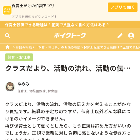
保育士
だけの相談アプリ
アプリで開く
アプリを無料でダウンロード！
保育士転職できる職種は？正規で負担なく働く方法はある？
お悩み相談
「保育・お仕事」のお悩み相談
保育士転職できる職種は？正規で負担
保育・お仕事
クラスだより、活動の流れ、活動の伝え
方を考えることがかなり負担です。転...
ゆめみ
保育士, 幼稚園教諭, 保育園
クラスだより、活動の流れ、活動の伝え方を考えることがかな
り負担です。転職の予定なのですが、保育士以外どんな職につ
けるのかイメージできません。

再び保育士として働くとしたら、もう正規は諦めた方がいいの
でしょうか。正規で業務に対し負担に感じないような働き方っ