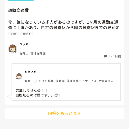
ホールに行っているクラスにお邪魔するのも良いかなと思いま
通勤交通費
す！いつもと違うおもちゃ、室内に興味津々です！
今、気になっている求人があるのですが、1ヶ月の通勤交通
費に上限があり、自宅の最寄駅から園の最寄駅までの通勤定
期代が5,000円ほどオーバーします

転職
保育士
たかが5,000円と考えるか…

私としてはなかなか大きい金額なので、この時点で応募を迷
クッキー
っているのですが、皆さんならどうしますか？
保育士, 認可保育園
1
・
1日前
わたあめ
保育士, その他の職種, 保育園, 放課後等デイサービス, 児童発達支援
施設
応募しません😭！！

自腹切るのは嫌です、。🥺！

回答をもっと見る