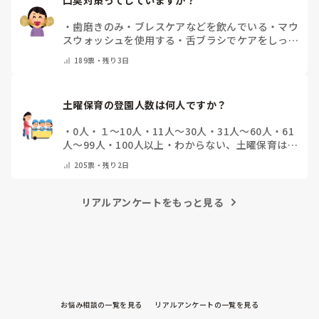
・
歯磨きのみ
・
ブレスケアなどを飲んでいる
・
マウ
スウォッシュを使用する
・
舌ブラシでケアをしっか
りする
・
フリスクをかじる
・
気にしたことない
・
そ
189
票・
残り3日
の他(コメントで教えて下さい)
土曜保育の登園人数は何人ですか？
・
0人
・
１～10人
・
11人～30人
・
31人～60人
・
61
人～99人
・
100人以上
・
わからない、土曜保育はな
い
・
その他(コメントで教えて下さい)
205
票・
残り2日
リアルアンケートをもっと見る
お悩み相談の一覧を見る
リアルアンケートの一覧を見る