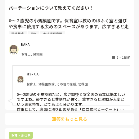
パーテーションについて教えてください！
0〜２歳児の小規模園です。保育室は狭めのほふく室と遊び
や食事に使用する広めのスペースがあります。広すぎると走
り回ったりして落ち着かないので、活動によってパーテーシ
環境構成
安全
小規模保育園
ョンで仕切っています。このパーテーションがウレタンのよ
うな素材で軽いので、ちょっと体が当たると倒れたり、つか
NANA
まり立ちが不安定な子にとっては共倒れになったりで危険で
保育士, 保育園
す。かと言って固定してしまうと活動によって柔軟に移動す
1
・
1日前
ることができなくなってしまうし…以前勤務していた園では
しっかりした重いものを置いていましたが、移動が大変で使
い勝手が悪く、子どもがぶつかって倒れた時に怖い思いをし
ほいくん
ました。

保育士, 幼稚園教諭, その他の職種, 幼稚園
皆さんの園ではどんなもので工夫されていますか？
0〜2歳児の小規模園だと、広さ調整と安全面の両立は悩ましい
ですよね。軽すぎると共倒れが怖く、重すぎると移動が大変と
いうお気持ち、とてもよく分かります。

対策として、底面に滑り止めがある「自立式ベビーゲート」な
ら、つかまり立ちでも倒れにくく移動も楽でおすすめです。ま
回答をもっと見る
た、ストッパー付きキャスターをつけたロー棚を仕切りにすれ
ば、倒れず収納にもなって一石二鳥です。

今のウレタン製を活かすなら、壁や固定家具で挟む配置にした
り、脚元に水入りペットボトルなどの重りを付けて補強してみ
保育・お仕事
てくださいね。安全で使いやすい方法が見つかるよう応援して