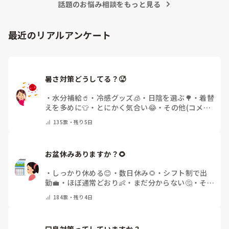
話題のお悩み相談をもっと見る
最近のリアルアンケート
暑さ対策どうしてる？🥵
・
水分補給🥤
・
冷感グッズ🧊
・
日陰を選ぶ🌳
・
着替
えを多めに👕
・
とにかく気合い😂
・
その他(コメン
トで教えてください)
135
票・
残り5日
お盆休みありますか？🌻
・
しっかり休める😊
・
数日休み🌻
・
シフト制で出
勤💼
・
ほぼ通常どおり👶
・
まだ分からない🤔
・
その
他(コメントで教えてください)
184
票・
残り4日
口臭対策ってしていますか？