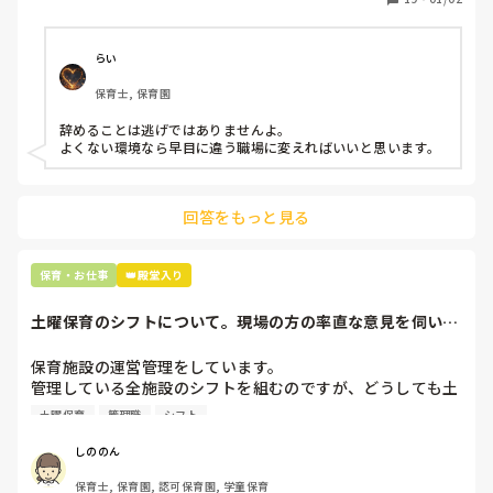
子どもの前でも

今で言う不適切保育も　

仕方ないよね

らい
もう何も言わずに

保育士, 保育園
子どもの言いなりになればいいんだね

などいう意見で…

辞めることは逃げではありませんよ。

よくない環境なら早目に違う職場に変えればいいと思います。
上の先生に相談することは難しそうです。

主任は同じ考えですし、園長は不在のことが多いです。

回答をもっと見る
最後の職場にしようと思っていましたが

正直苦しい。

辞めることは逃げ、と、過去辞めた人も何年も言われ続けて
保育・お仕事
👑殿堂入り
土曜保育のシフトについて。現場の方の率直な意見を伺いた
いです。
保育施設の運営管理をしています。

管理している全施設のシフトを組むのですが、どうしても土
曜保育だけは入れる方が少なく、いつも苦労しています。

土曜保育
管理職
シフト
応募の段階では皆、月1〜2回の土曜出勤があることに同意し
て入職しているはずですが、いざ勤務が始まると一日も土曜
しののん
出勤が出来ない方ばかりです。

保育士, 保育園, 認可保育園, 学童保育