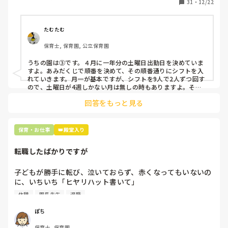
31
・
12/22
そこで、

①土曜日の希望休は2日まで、と制限をかける

②毎月、必ず土曜保育に入ることのできる日を1日だけピッ
たむたむ
クアップしてもらう

保育士, 保育園, 公立保育園
③仮シフトが出た時、土曜出勤が難しければ自身で代わりの
人を交渉して見つけてもらう

うちの園は③です。４月に一年分の土曜日出勤日を決めていま
すよ。あみだくじで順番を決めて、その順番通りにシフトを入
上記のいずれかの対策を取り入れることを考えています。

れていきます。月一が基本ですが、シフトを9人で2人ずつ回す
ので、土曜日が4週しかない月は無しの時もありますよ。その
土曜日が出られない人は、同じシフト時間の人と自分で交代し
是非、現場の方の意見をお聞かせください。
回答をもっと見る
て貰い、主任に報告してます。
保育・お仕事
👑殿堂入り
転職したばかりですが
子どもが勝手に転び、泣いておらず、赤くなってもいないの
に、いちいち「ヒヤリハット書いて」

と書かされ

休憩
園長先生
退職
休憩時間に書くしかなく、辛いです

（そう言う本人は書かない）

ぽち
保育士, 保育園