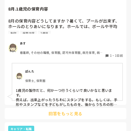
8月.1歳児の保育内容
8月の保育内容どうしてますか？暑くて、プ一ルが出来ず、
ホ一ルのとりあいになります。ホ一ルでは、ボ一ルや平均
台、風船で遊んでいます。製作で、うちわや望遠鏡や風鈴🎐
制作
保育内容
1歳児
製作をしたりしますが、なかなか、集中できません。1歳児
クラスです、玩具で遊ばせながら、何人かずつよんで、やっ
あす
ています。何か、いいアイデアや、工夫など、何でもいいの
看護師, その他の職種, 保育園, 認可外保育園, 病児保育, 病院
で、教えて下さい。
1
・
1日前
内保育, その他の職場
ぽんた
保育士, 保育園
1歳児の製作だと、何か一つ行うくらいで良いかなと思いま
す。

例えば、出来上がったうちわにスタンプをする。もしくは、手
形やスタンプなどを子どもがしたものを、後からうちわの形に
切る。1歳児なんて集中できないです。興味を持って来てくれ
回答をもっと見る
ただけで十分です。

お部屋では、ビニールシートを敷いて、片栗粉粘土、寒天や春
雨遊び、氷遊び、など間食遊びをたくさん行っています。

キャリア・転職