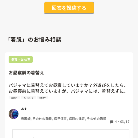
回答を投稿する
「着脱」のお悩み相談
保育・お仕事
お昼寝前の着替え　
パジャマに着替えてお昼寝していますか？外遊びをしたら、
お昼寝前に着替えていますが、パジャマには、着替えずに、
過ごしています。部屋遊びなどをした時は、汚れていなけれ
着脱
外遊び
睡眠
ば、着替えずに過ごしています。東日本の大地震発生をきっ
かけに、パジャマをなくしています。
あす
看護師, その他の職種, 病児保育, 病院内保育, その他の職場
4
・
03/17