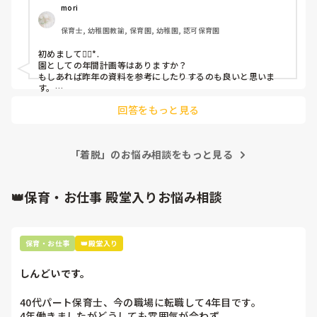
mori
保育士, 幼稚園教諭, 保育園, 幼稚園, 認可保育園
初めまして❁⃘*.

園としての年間計画等はありますか？

もしあれば昨年の資料を参考にしたりするのも良いと思いま
す。

①保育者の手助けを受けながら、簡単な身の回りのことを自分
回答をもっと見る
でしようとする。

②はさみの使い方を理解し、1回切りを丁寧に行う。

ご参考までに。
「着脱」のお悩み相談をもっと見る
👑保育・お仕事 殿堂入りお悩み相談
保育・お仕事
👑殿堂入り
しんどいです。
40代パート保育士、今の職場に転職して4年目です。

4年働きましたがどうしても雰囲気が合わず
