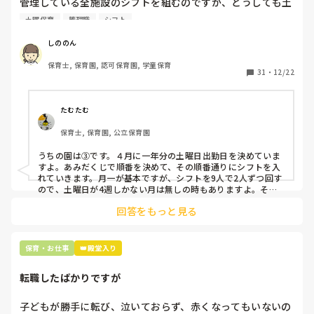
管理している全施設のシフトを組むのですが、どうしても土
曜保育だけは入れる方が少なく、いつも苦労しています。

土曜保育
管理職
シフト
応募の段階では皆、月1〜2回の土曜出勤があることに同意し
て入職しているはずですが、いざ勤務が始まると一日も土曜
しののん
出勤が出来ない方ばかりです。

保育士, 保育園, 認可保育園, 学童保育
31
・
12/22
そこで、

①土曜日の希望休は2日まで、と制限をかける

②毎月、必ず土曜保育に入ることのできる日を1日だけピッ
たむたむ
クアップしてもらう

保育士, 保育園, 公立保育園
③仮シフトが出た時、土曜出勤が難しければ自身で代わりの
人を交渉して見つけてもらう

うちの園は③です。４月に一年分の土曜日出勤日を決めていま
すよ。あみだくじで順番を決めて、その順番通りにシフトを入
上記のいずれかの対策を取り入れることを考えています。

れていきます。月一が基本ですが、シフトを9人で2人ずつ回す
ので、土曜日が4週しかない月は無しの時もありますよ。その
土曜日が出られない人は、同じシフト時間の人と自分で交代し
是非、現場の方の意見をお聞かせください。
回答をもっと見る
て貰い、主任に報告してます。
保育・お仕事
👑殿堂入り
転職したばかりですが
子どもが勝手に転び、泣いておらず、赤くなってもいないの