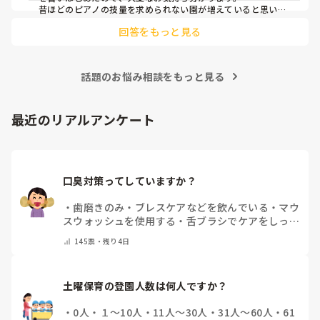
昔ほどのピアノの技量を求められない園が増えていると思いま
す。

回答をもっと見る
人前で弾くのも回数をこなすしかないかもです(^_^;)

ピアノは練習あるのみだと思うので、無理なくがんばってくだ
さいね！
話題のお悩み相談をもっと見る
最近のリアルアンケート
口臭対策ってしていますか？
・
歯磨きのみ
・
ブレスケアなどを飲んでいる
・
マウ
スウォッシュを使用する
・
舌ブラシでケアをしっか
りする
・
フリスクをかじる
・
気にしたことない
・
そ
145
票・
残り4日
の他(コメントで教えて下さい)
土曜保育の登園人数は何人ですか？
・
0人
・
１～10人
・
11人～30人
・
31人～60人
・
61