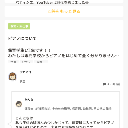
パティシエ、YouTuberは時代を感じました😆
回答をもっと見る
保育・お仕事
ピアノについて
保育学生1年生です！！

わたしは専門学校からピアノをはじめて全く分かりません…

ピアノはとりあえず弾きまくれ！と言われましたがいまいち
学生
ピアノ
保育士
家でも練習する気になりません…ピアノ弾け無さすぎて友達
にもこんな苦戦してる人はじめて見たと言われる始末です🥲︎

ツナマヨ
保育士になって弾かなきゃいけないと考えるだけでゾッとし
学生
ます😭

4
・
3日前
ピアノ苦手な方いますか、？後先のことを考えるととても不
安です、
かんな
保育士, 幼稚園教諭, その他の職種, 保育園, 幼稚園, その他の職場
こんにちは

私も子供の頃ほんの少しかじって、保育科に入ってからピアノ
を習いはじめたので、大変なお気持ち分かります。
