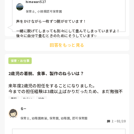
himawari527
保育士, 小規模認可保育園
声をかけながら一枚ずつ脱がせています！

一緒に脱げてしまっても別々にして畳んでしまっていますよ！

後々に自分で畳むときのためにそうしています✨
回答をもっと見る
保育・お仕事
2歳児の着脱、食事、製作のねらいは？
来年度2歳児の担任をすることになりました。

今までの担任経験は3歳以上ばかりだったため、まだ勉強不
足な部分がたくさんあります。

着脱
ねらい
給食
①着脱や食事など、どこまでを狙いとすると良いでしょ  う
か？

るー
②製作ではのりやはさみ、などの道具はどの程度をねらいと
保育士, 幼稚園教諭, 保育園, 幼稚園, 認可保育園
するべきでしょうか？
2
・
02/20