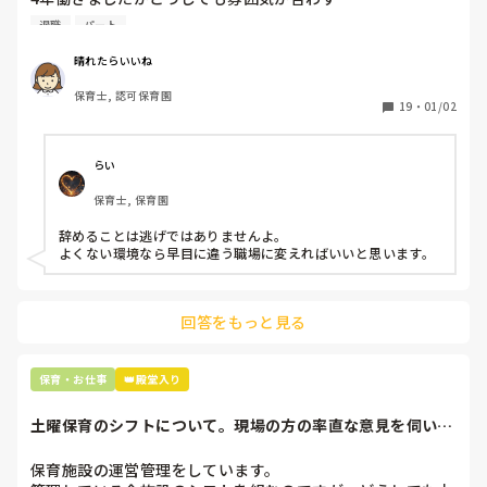
退職しようと思っています。

退職
パート
周りの職員は、勤続10年以上から何十年という先生がほとん
晴れたらいいね
どです。

保育士, 認可保育園
保護者子どもの愚痴悪口が多く、

19
・
01/02
子どもの前でも

今で言う不適切保育も　

仕方ないよね

らい
もう何も言わずに

保育士, 保育園
子どもの言いなりになればいいんだね

などいう意見で…

辞めることは逃げではありませんよ。

よくない環境なら早目に違う職場に変えればいいと思います。
上の先生に相談することは難しそうです。

主任は同じ考えですし、園長は不在のことが多いです。

回答をもっと見る
最後の職場にしようと思っていましたが

正直苦しい。

辞めることは逃げ、と、過去辞めた人も何年も言われ続けて
保育・お仕事
👑殿堂入り
土曜保育のシフトについて。現場の方の率直な意見を伺いた
いです。
保育施設の運営管理をしています。
