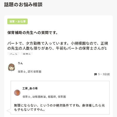
話題のお悩み相談
保育・お仕事
保育補助の先生への質問です。
パートで、夕方勤務で入っています。小規模園なので、正規
の先生の人数も限りがあり、午前もパートの保育士さんが1
人いたのですが、辞められて配置的にはギリギリで回されて
パート
保育士
おり、正規の先生の休みが取りにくい状態です。

私自身、他にダブルワークもせず、午前、自分の家の用事だ
りん
けで特に忙しくもないので、もともと、100名を超える保育
保育士, 認可保育園
園でフリーをしていたこともあり、午前保育も業務的には大
5
・
3日前
変なので毎日は体力的には辛いですが、さほど苦にはなりま
せん。

工房_森の苺
上のような状況だと、皆さんなら、午前保育、手伝います
保育士, 幼稚園教諭, 看護師, 保育園
か？

園長からは、この日、大丈夫とか聞かれたりします。が、辛
無理にならない、というのか絶対条件ですね。身体壊したら元
ければ大丈夫だからとも言われます。正規の先生の体力の方
も子もないですやん。
も心配です。
