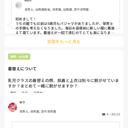
mori
保育士, 幼稚園教諭, 保育園, 幼稚園, 認可保育園
初めまして！

うちの園でも以前は0歳児もパジャマがありましたが、保育士
の手間も考えなくなりました。毎日お昼寝前に新しい服に着替
えて寝ています。着替えが一回で済むのでとても楽になりまし
た🎵
回答をもっと見る
保育・お仕事
着替えについて
乳児クラスの着替えの際、肌着と上衣は別々に脱がせていま
すか？まとめて一緒に脱がせますか？

着脱
乳児
保護者
仮に一緒に脱げたとして、保護者にお返しする汚れ物入れに
入れる時、別々にしますか？それとも一緒のまま入れます
ゆり
か？
保育士, 保育園, 認可保育園
6
・
04/20