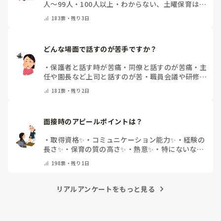
人～99人
・
100人以上
・
わからない、土曜保育はな
い
・
その他(コメントで教えて下さい)
183
票・
残り3日
どんな場面で話すのが苦手ですか？
・
保護者と話す時が苦痛
・
同僚と話すのが苦痛
・
主
任や園長など上司と話すのが苦
・
職員会議や研修場
面で話すのが苦
・
話すことは苦痛じゃない♡
・
その
181
票・
残り2日
他(コメントで教えてください)
面接時のアピールポイントは？
・
取得資格✨
・
コミュニケーション能力✨
・
経験の
長さ✨
・
保育の質の高さ✨
・
熱意✨
・
特にないな
・
その他(コメントで教えて下さい)
198
票・
残り1日
リアルアンケートをもっと見る