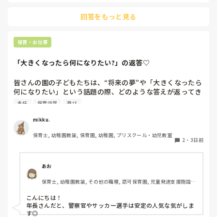
新しく採用が決まるまで、どうしようかと思ってます。
回答をもっと見る
保育・お仕事
「大きくなったら何になりたい?」の返答♡
皆さんの園の子どもたちは、“将来の夢”や「大きくなったら
何になりたい」という話題の際、どのような答えが返ってき
ますか⁇

主任
保育内容
遊び
「ほいくえんのせんせい！」「ようちえんのせんせい！」と
mikku.
言ってくれる女児もたくさんいてなんだか嬉しくなります♪

保育士, 幼稚園教諭, 保育園, 幼稚園, プリスクール・幼児教室
2
・
3日前
最近の子どもたちの「大きくなったら」事情を知りたいです
＾＾
あお
保育士, 幼稚園教諭, その他の職種, 認可保育園, 児童発達支援施設, 
その他の職場, 管理職
こんにちは！

年長さんだと、警察官やサッカー選手は安定の人気な気がしま
す◎
