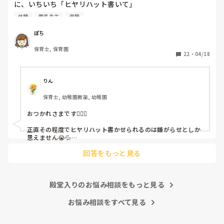
に、いちいち「ヒヤリハット書いて」

と書かされ

休憩
園長先生
退職
休憩時間に書くしかなく、辛いです

（そう言う本人は書かない）

ぽち
保育士, 保育園
しかも、上司に↑この内容でも

22
・
04/18
「どうしたらなくせるか」

ちゃんと考えて対策を練って書き込むようにと。

呼ばれて一緒に対策を考えさせられること多数

りん
保育士, 幼稚園教諭, 幼稚園
これだけで30〜40分拘束されて辛いです

おつかれさまです🙇🏻‍♀️

皆さんの園はどうですか?
正直その程度でヒヤリハット書かせられるのは嫌がらせとしか
思えません😭💦

他の先生方も同様のことをされているのでしょうか？

回答をもっと見る
あまりご無理されませんよう…😢
殿堂入りのお悩み相談をもっと見る
お悩み相談をすべて見る