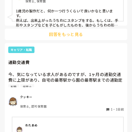
保育士, 保育園
1歳児の製作だと、何か一つ行うくらいで良いかなと思いま
す。

例えば、出来上がったうちわにスタンプをする。もしくは、手
形やスタンプなどを子どもがしたものを、後からうちわの形に
切る。1歳児なんて集中できないです。興味を持って来てくれ
回答をもっと見る
ただけで十分です。

お部屋では、ビニールシートを敷いて、片栗粉粘土、寒天や春
雨遊び、氷遊び、など間食遊びをたくさん行っています。

キャリア・転職
ホールに行っているクラスにお邪魔するのも良いかなと思いま
通勤交通費
す！いつもと違うおもちゃ、室内に興味津々です！
今、気になっている求人があるのですが、1ヶ月の通勤交通
費に上限があり、自宅の最寄駅から園の最寄駅までの通勤定
期代が5,000円ほどオーバーします

転職
保育士
たかが5,000円と考えるか…

私としてはなかなか大きい金額なので、この時点で応募を迷
クッキー
っているのですが、皆さんならどうしますか？
保育士, 認可保育園
1
・
1日前
わたあめ