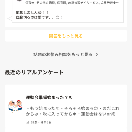
保育士, その他の職種, 保育園, 放課後等デイサービス, 児童発達支援
施設
応募しません😭！！

自腹切るのは嫌です、。🥺！

回答をもっと見る
話題のお悩み相談をもっと見る
最近のリアルアンケート
運動会準備始まった？🏃
・
もう始まった🏃
・
そろそろ始まる😊
・
まだこれ
から🌿
・
秋に入ってから🍁
・
運動会はないor終わ
った✨
・
その他(コメントで教えてください)
63
票・
残り6日