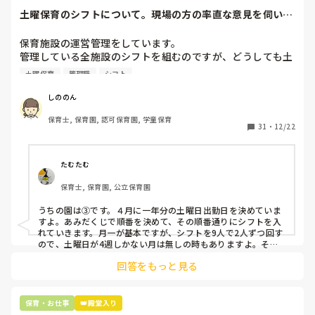
土曜保育のシフトについて。現場の方の率直な意見を伺いた
いです。
保育施設の運営管理をしています。

管理している全施設のシフトを組むのですが、どうしても土
曜保育だけは入れる方が少なく、いつも苦労しています。

土曜保育
管理職
シフト
応募の段階では皆、月1〜2回の土曜出勤があることに同意し
て入職しているはずですが、いざ勤務が始まると一日も土曜
しののん
出勤が出来ない方ばかりです。

保育士, 保育園, 認可保育園, 学童保育
31
・
12/22
そこで、

①土曜日の希望休は2日まで、と制限をかける

②毎月、必ず土曜保育に入ることのできる日を1日だけピッ
たむたむ
クアップしてもらう

保育士, 保育園, 公立保育園
③仮シフトが出た時、土曜出勤が難しければ自身で代わりの
人を交渉して見つけてもらう

うちの園は③です。４月に一年分の土曜日出勤日を決めていま
すよ。あみだくじで順番を決めて、その順番通りにシフトを入
上記のいずれかの対策を取り入れることを考えています。

れていきます。月一が基本ですが、シフトを9人で2人ずつ回す
ので、土曜日が4週しかない月は無しの時もありますよ。その
土曜日が出られない人は、同じシフト時間の人と自分で交代し
是非、現場の方の意見をお聞かせください。
回答をもっと見る
て貰い、主任に報告してます。
保育・お仕事
👑殿堂入り