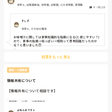
若手同士が呟き合ってました。

保育士, 幼稚園教諭, 保育園, 幼稚園, 公立保育園, 管理職
4
・
08/20
それを見て「え？もしかして私が折々にアドバイスしてるこ
とも　うっざー　なのかな？」と考え込んでしまいました。

すしず
先輩からの保育のアドバイスや、ヒント、コツはウザいもの
保育士, その他の職場
ですか？
お味噌汁に関しては家事知識的な指摘になる(と感じやすい？)
ので、家事の指摘→姑っぽい→昭和って思考回路だったのか
な？と思いました😇

何にしても悪口はよく無いですよね〜、しかも子どもの目の前
回答をもっと見る
で…？？

若手同士、年齢が近いとそういう愚痴の言い合いも多いでしょ
うね。

職場・人間関係
保育に関しては若手さんが「なるほど」と納得するようなアド
情報共有について
バイスならもちろん嬉しいのではないでしょうか。

「ダメ出し」だと恥ずかしさから突っぱねる態度をとる若い子
もいると思います。「こんな方法もあるよ、こんな効果がある
【情報共有について相談です】

よ」的な言い方だと素直に聞いてくれやすいかもしれません。
後輩って難しいですよね。
現在、2歳児クラスを担当しています。

管理職
会議
幼稚園教諭
先日、私が担当している子どもについて、園長・主任・クラ
スのグループリーダーの先生で個室で話し合いをしていたこ
よねんめです☺︎