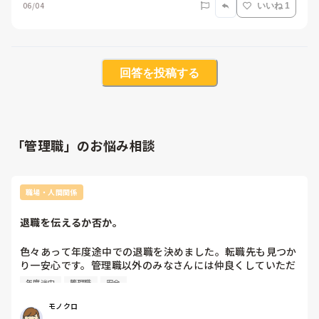
06/04
いいね 1
回答を投稿する
「管理職」のお悩み相談
職場・人間関係
退職を伝えるか否か。
色々あって年度途中での退職を決めました。転職先も見つか
り一安心です。管理職以外のみなさんには仲良くしていただ
き、とても寂しいのですが…心も身体も限界を感じていま
年度途中
管理職
安全
す。周りに退職を伝えた方がいいのか、すっと消えた方がい
いのか、迷ってます。皆さんならどうされますか？？職員30
モノクロ