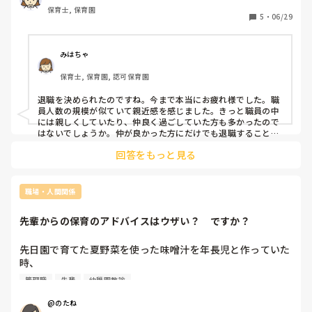
人未満の小規模保育園です。
保育士, 保育園
5
・
06/29
みはちゃ
保育士, 保育園, 認可保育園
退職を決められたのですね。今まで本当にお疲れ様でした。職
員人数の規模が似ていて親近感を感じました。きっと職員の中
には親しくしていたり、仲良く過ごしていた方も多かったので
はないでしょうか。仲が良かった方にだけでも退職することを
伝えると相手もきちんと送り出せたり感謝の気持ちを伝え合う
回答をもっと見る
ことができるのではと思いました！
職場・人間関係
先輩からの保育のアドバイスはウザい？　ですか？
先日園で育てた夏野菜を使った味噌汁を年長児と作っていた
時、

味噌汁をぐつぐつ煮ている若手に管理職が「お味噌汁は煮詰
管理職
先輩
幼稚園教諭
めたらダメよ」と普通に伝えていた（と、私は感じた）ので
すが、管理職がその場を離れたら「うっざー！昭和？？」と
@のたね