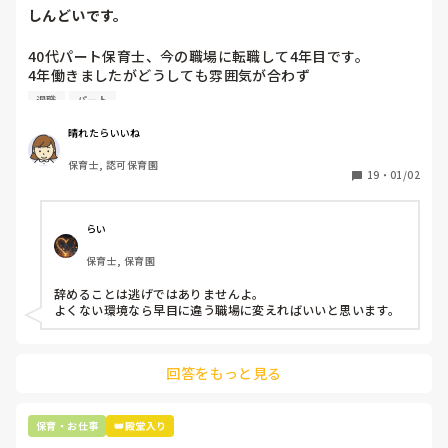
しんどいです。
40代パート保育士、今の職場に転職して4年目です。

4年働きましたがどうしても雰囲気が合わず

退職しようと思っています。

退職
パート
周りの職員は、勤続10年以上から何十年という先生がほとん
晴れたらいいね
どです。

保育士, 認可保育園
保護者子どもの愚痴悪口が多く、

19
・
01/02
子どもの前でも

今で言う不適切保育も　

仕方ないよね

らい
もう何も言わずに

保育士, 保育園
子どもの言いなりになればいいんだね

などいう意見で…

辞めることは逃げではありませんよ。

よくない環境なら早目に違う職場に変えればいいと思います。
上の先生に相談することは難しそうです。

主任は同じ考えですし、園長は不在のことが多いです。

回答をもっと見る
最後の職場にしようと思っていましたが

正直苦しい。

辞めることは逃げ、と、過去辞めた人も何年も言われ続けて
保育・お仕事
👑殿堂入り