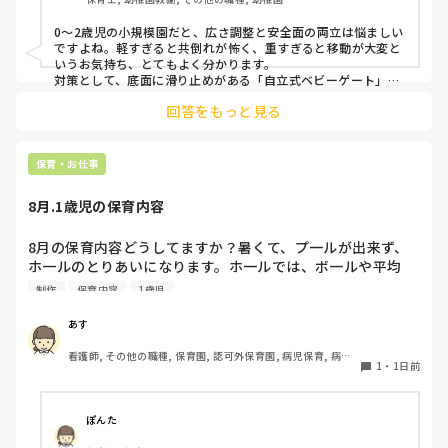
皆さんの園ではどんなもので工夫されていますか？
0〜2歳児の小規模園だと、広さ調整と安全面の両立は悩ましい
ですよね。軽すぎると共倒れが怖く、重すぎると移動が大変と
いうお気持ち、とてもよく分かります。

対策として、底面に滑り止めがある「自立式ベビーゲート」な
ら、つかまり立ちでも倒れにくく移動も楽でおすすめです。ま
回答をもっと見る
た、ストッパー付きキャスターをつけたロー棚を仕切りにすれ
ば、倒れず収納にもなって一石二鳥です。

今のウレタン製を活かすなら、壁や固定家具で挟む配置にした
り、脚元に水入りペットボトルなどの重りを付けて補強してみ
保育・お仕事
てくださいね。安全で使いやすい方法が見つかるよう応援して
8月.1歳児の保育内容
8月の保育内容どうしてますか？暑くて、プ一ルが出来ず、
ホ一ルのとりあいになります。ホ一ルでは、ボ一ルや平均
台、風船で遊んでいます。製作で、うちわや望遠鏡や風鈴🎐
制作
保育内容
1歳児
製作をしたりしますが、なかなか、集中できません。1歳児
クラスです、玩具で遊ばせながら、何人かずつよんで、やっ
あす
ています。何か、いいアイデアや、工夫など、何でもいいの
看護師, その他の職種, 保育園, 認可外保育園, 病児保育, 病院
で、教えて下さい。
1
・
1日前
内保育, その他の職場
ぽんた