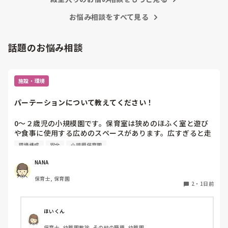
お悩み相談をすべて見る
話題のお悩み相談
施設・環境
パーテーションについて教えてください！
0〜２歳児の小規模園です。保育室は狭めのほふく室と遊び
や食事に使用する広めのスペースがあります。広すぎると走
り回ったりして落ち着かないので、活動によってパーテーシ
環境構成
安全
小規模保育園
ョンで仕切っています。このパーテーションがウレタンのよ
うな素材で軽いので、ちょっと体が当たると倒れたり、つか
NANA
まり立ちが不安定な子にとっては共倒れになったりで危険で
保育士, 保育園
す。かと言って固定してしまうと活動によって柔軟に移動す
2
・
1日前
ることができなくなってしまうし…以前勤務していた園では
しっかりした重いものを置いていましたが、移動が大変で使
い勝手が悪く、子どもがぶつかって倒れた時に怖い思いをし
ほいくん
ました。

保育士, 幼稚園教諭, その他の職種, 幼稚園