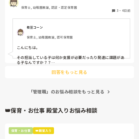
とを知りました。

保育士, 幼稚園教諭, 認証・認定保育園
3
・
4日前
ただ、その内容について私は共有されておらず、今後の子ど
もへの関わり方や対応をどう合わせていけばいいか、分から
ない状態です。

枝豆コーン
もちろん、管理職やリーダー間で先に相談や方針を考えるこ
保育士, 幼稚園教諭, 認可保育園
とが必要な場合もあると思います。

こんにちは。

ただ、担当している子どものことなので、担当者には事前に
どんな話をするのか共有されるものだとおもっていたのです
その担当している子は何か支援が必要だったり発達に課題があ
が、されていないです。

る子なんですか？？

もしそうなら、話し合いには参加させてもらうべきですし、

担当者が知らないところで子どもの対応方針が決まることは
回答をもっと見る
もしリーダー職会議なら話し合い前に一言あると丁寧かなと思
ありますか？

います(*_*;

ただ、内容によるかもしれませを。

また、その場合はどのように共有されていますか？

「管理職」のお悩み相談をもっと見る
この間の話し合いの内容を聞くことはできますか？と聞いてみ
正直、その打ち合わせがあるということを教えてもらってな
てもいいと思います！

内容が家庭の事情(児相案件など)のことならリーダー職までし
いということは、私が担当の意味ってないよなと感じてしま
か共有しない場合もあります。

👑保育・お仕事 殿堂入りお悩み相談
いました。

保育方針なら共有してくれると思います。

ご意見を聞かせていただけると嬉しいです。
クラスリーダーやっていた時は児相案件などは私だけクラスで
知っていました。
保育・お仕事
👑殿堂入り