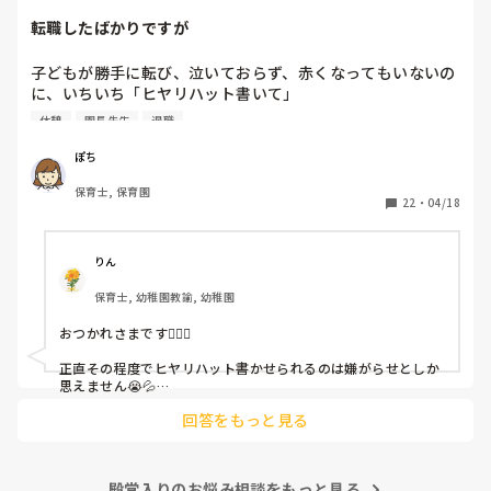
転職したばかりですが
子どもが勝手に転び、泣いておらず、赤くなってもいないの
に、いちいち「ヒヤリハット書いて」

と書かされ

休憩
園長先生
退職
休憩時間に書くしかなく、辛いです

（そう言う本人は書かない）

ぽち
保育士, 保育園
しかも、上司に↑この内容でも

22
・
04/18
「どうしたらなくせるか」

ちゃんと考えて対策を練って書き込むようにと。

呼ばれて一緒に対策を考えさせられること多数

りん
保育士, 幼稚園教諭, 幼稚園
これだけで30〜40分拘束されて辛いです

おつかれさまです🙇🏻‍♀️

皆さんの園はどうですか?
正直その程度でヒヤリハット書かせられるのは嫌がらせとしか
思えません😭💦

他の先生方も同様のことをされているのでしょうか？

回答をもっと見る
あまりご無理されませんよう…😢
殿堂入りのお悩み相談をもっと見る