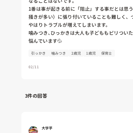
なることはないです。

1番は事が起きる前に「阻止」する事だとは思
掻きが多い）に張り付いていることも難しく、
やはりトラブルが増えてしまいます。

噛みつき､ひっかきは大人も子どももピリつい
悩んでいます💦
引っかき
噛みつき
2歳児
1歳児
保育士
02/11
3
件の回答
大学芋