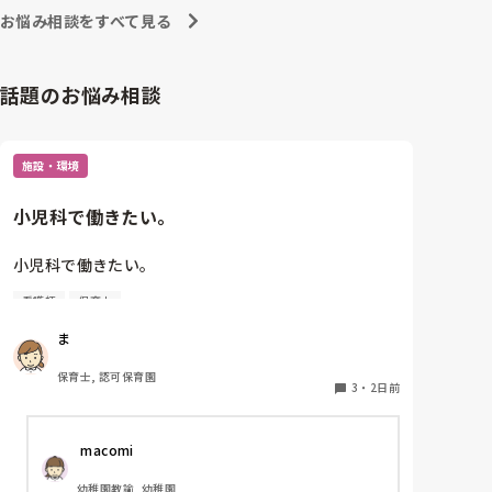
お悩み相談をすべて見る
話題のお悩み相談
施設・環境
小児科で働きたい。
小児科で働きたい。

看護師
保育士
保育士2年目です。

ま
今は保育園勤務ですが、

本当は小児科で保育士として

保育士, 認可保育園
働きたいです。

3
・
2日前
しかし、地方なのかそのような求人が

 macomi
ほぼなく、ホームページなどもチェック

していますが見つかりません😭

幼稚園教諭, 幼稚園