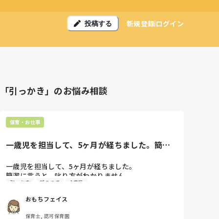
新規登録
ログイン
投稿する
「引っかき」のお悩み相談
保育・お仕事
一歳児を担当して、5ヶ月が経ちました。簡潔
に言うと、叱り方がわかりませ...
一歳児を担当して、5ヶ月が経ちました。

簡潔に言うと、叱り方がわかりません。

引っかき
噛みつき
1歳児
自分の中では、他児に迷惑をかける（叩いたり、噛み
おもちフェイス
付いたり、髪を引っ張ったり）行動に対しては、厳し
目に注意するようにしています。

保育士, 認可保育園