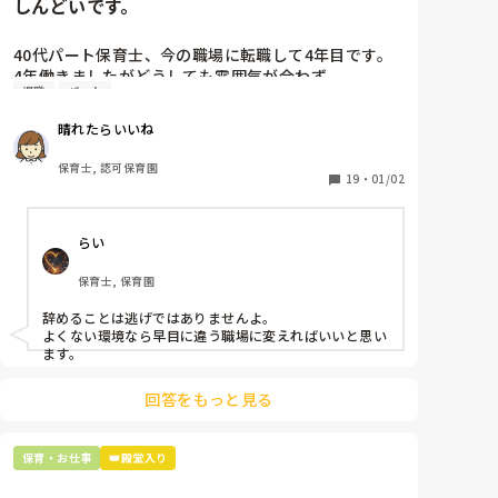
しんどいです。
40代パート保育士、今の職場に転職して4年目です。

4年働きましたがどうしても雰囲気が合わず

退職
パート
退職しようと思っています。

晴れたらいいね
周りの職員は、勤続10年以上から何十年という先生が
ほとんどです。

保育士, 認可保育園
保護者子どもの愚痴悪口が多く、

19
・
01/02
子どもの前でも

今で言う不適切保育も　

らい
仕方ないよね

もう何も言わずに

保育士, 保育園
子どもの言いなりになればいいんだね

などいう意見で…

辞めることは逃げではありませんよ。

よくない環境なら早目に違う職場に変えればいいと思い
上の先生に相談することは難しそうです。

ます。
主任は同じ考えですし、園長は不在のことが多いで
す。

回答をもっと見る
最後の職場にしようと思っていましたが

正直苦しい。

保育・お仕事
👑殿堂入り
辞めることは逃げ、と、過去辞めた人も何年も言われ