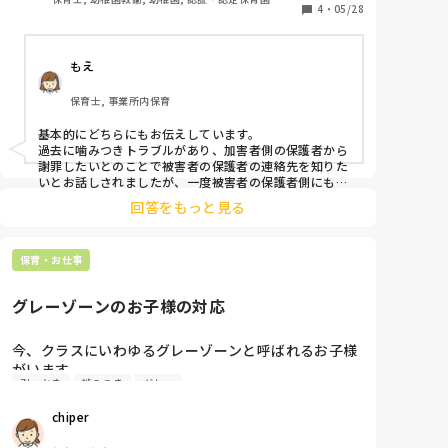
することもありますし、学年1クラスずつしかないの
4
・
05/28
でクラス替えもありません。加害者の方が全く知らな
いというのはどうなのかなと時々思います。

もえ
怪我に大きいや小さいはそれぞれの捉えなので難しい
ですが、内容が歯が折れた等でも加害者には伝えない
保育士, 事業所内保育
方針です‥そのことについては後から加害者の方が他
の保護者から聞いたようですごく揉めたようです。

基本的にどちらにもお伝えしています。

別件で、加害者が支援の必要な子で同じようなことを
過去に噛みつきトラブルがあり、加害者側の保護者から
繰り返してしまう場合、保護者の中で、その子に対す
謝罪したいとのことで被害者の保護者の連絡先を知りた
る理解がされていないのも現状です。

いとお話しされましたが、一度被害者の保護者側にも相
談すると伝えました。

回答をもっと見る
被害者の保護者の方は、「お互い様のことなので気にし
私はパートの職員なので保護者の対応はあまりしない
ないでほしい」との事でしたので、加害者の保護者から
のですが、以前正規で勤めていた園とは、対応の仕方
謝罪があったことを保育士経由で伝えました。

があまりにも違い、どうなのかなと思う日々です。

保育・お仕事
最低限、目に見えて分かる怪我をしてしまった場合は加
害者側にも伝えるべきなのではと思います。
みなさんのところは、どういった保護者対応されてい
グレーゾーンのお子様の対応
ますか？？
今、クラスにいわゆるグレーゾーンと呼ばれるお子様
がいます。

引っかき
噛みつき
グレー
他害が多く、手も目も足りていない状況です…

chiper
年中クラスの男の子

かみつきや体当たり、ひっかきがあります
