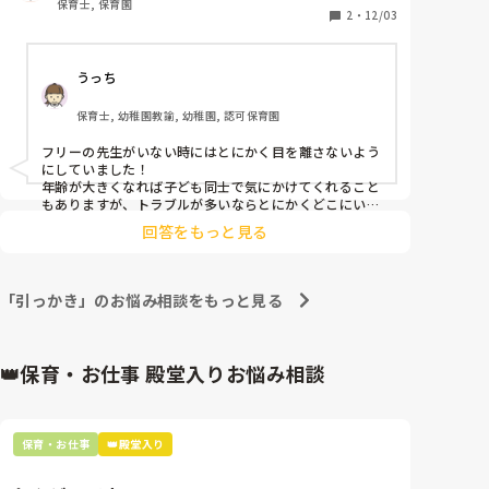
保育士, 保育園
1人担任です

2
・
12/03
フリーの先生もいますが、常にクラスにいるわけでは
ありません

うっち
皆さんの園では他害のある子にはどのような対応をさ
保育士, 幼稚園教諭, 幼稚園, 認可保育園
れていますか？

参考にさせてください。

フリーの先生がいない時にはとにかく目を離さないよう
よろしくお願いします。
にしていました！

年齢が大きくなれば子ども同士で気にかけてくれること
もありますが、トラブルが多いならとにかくどこにいる
のか常に意識してました！
回答をもっと見る
「引っかき」のお悩み相談をもっと見る
👑保育・お仕事 殿堂入りお悩み相談
保育・お仕事
👑殿堂入り