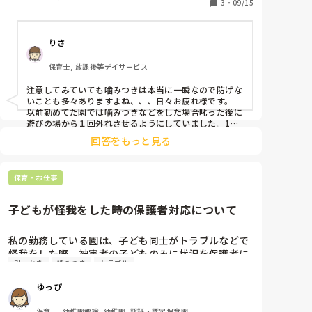
3
・
09/15
しかし、伝わっていないのか、子ども達はヘラヘラし
てたり聞いてなかったりと、伝える自信が無くなって
りさ
きました。

注意すること自体に嫌気がさし、自分が何を子どもに
保育士, 放課後等デイサービス
伝えたらいいか分からなくなります。

注意してみていても噛みつきは本当に一瞬なので防げな
子ども達に対して、厳しく指導するとき、

いことも多々ありますよね、、、日々お疲れ様です。

皆さんは何をゴールとしていますか？

以前勤めてた園では噛みつきなどをした場合叱った後に
例えば、泣かせるまで強く言う先生がいたり、子ども
遊びの場から１回外れさせるようにしていました。1歳
児なので理解しているのかわかりませんが遊びから外さ
を少しの時間遊ばせない先生がいたり…

回答をもっと見る
れた子は泣いたり怒ったりする様子がありました。叱っ
様々にあると思います。

ている時は目が合わないこともありましたが噛みつきは
絶対NGなのでキツく叱ることが子どものためだと思い
なので、叱った後のゴールを知りたいです。
保育・お仕事
ます。自分を責めずに頑張ってください！
子どもが怪我をした時の保護者対応について
私の勤務している園は、子ども同士がトラブルなどで
怪我をした際、被害者の子どものみに状況を保護者に
引っかき
噛みつき
トラブル
伝え、謝罪しています。その際、相手が誰だったかは
伝えていません。ただ、年中や年長児の場合は話しを
ゆっぴ
することもできるので、家庭である程度把握されてい
ると思います。お迎えや行事などで保護者同士お会い
保育士, 幼稚園教諭, 幼稚園, 認証・認定保育園