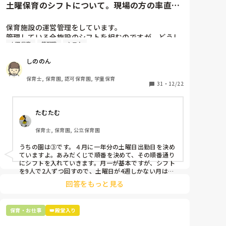
土曜保育のシフトについて。現場の方の率直な
意見を伺いたいです。
保育施設の運営管理をしています。

管理している全施設のシフトを組むのですが、どうし
土曜保育
管理職
シフト
ても土曜保育だけは入れる方が少なく、いつも苦労し
ています。

しののん
応募の段階では皆、月1〜2回の土曜出勤があることに
同意して入職しているはずですが、いざ勤務が始まる
保育士, 保育園, 認可保育園, 学童保育
と一日も土曜出勤が出来ない方ばかりです。

31
・
12/22
そこで、

たむたむ
①土曜日の希望休は2日まで、と制限をかける

②毎月、必ず土曜保育に入ることのできる日を1日だ
保育士, 保育園, 公立保育園
けピックアップしてもらう

③仮シフトが出た時、土曜出勤が難しければ自身で代
うちの園は③です。４月に一年分の土曜日出勤日を決め
わりの人を交渉して見つけてもらう

ていますよ。あみだくじで順番を決めて、その順番通り
にシフトを入れていきます。月一が基本ですが、シフト
上記のいずれかの対策を取り入れることを考えていま
を9人で2人ずつ回すので、土曜日が4週しかない月は無
しの時もありますよ。その土曜日が出られない人は、同
す。

回答をもっと見る
じシフト時間の人と自分で交代して貰い、主任に報告し
てます。
是非、現場の方の意見をお聞かせください。
保育・お仕事
👑殿堂入り