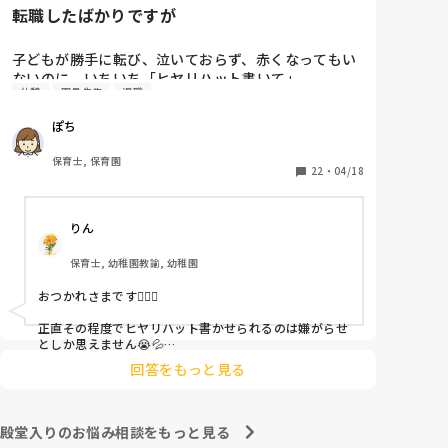
転職したばかりですが
子どもが勝手に転び、泣いておらず、赤くなってもい
ないのに、いちいち「ヒヤリハット書いて」

休憩
園長先生
退職
と書かされ

休憩時間に書くしかなく、辛いです

ぽち
（そう言う本人は書かない）

保育士, 保育園
しかも、上司に↑この内容でも

22
・
04/18
「どうしたらなくせるか」

ちゃんと考えて対策を練って書き込むようにと。

りん
呼ばれて一緒に対策を考えさせられること多数

保育士, 幼稚園教諭, 幼稚園
これだけで30〜40分拘束されて辛いです

おつかれさまです🙇🏻‍♀️

皆さんの園はどうですか?
正直その程度でヒヤリハット書かせられるのは嫌がらせ
としか思えません😭💦

他の先生方も同様のことをされているのでしょうか？

回答をもっと見る
あまりご無理されませんよう…😢
殿堂入りのお悩み相談をもっと見る