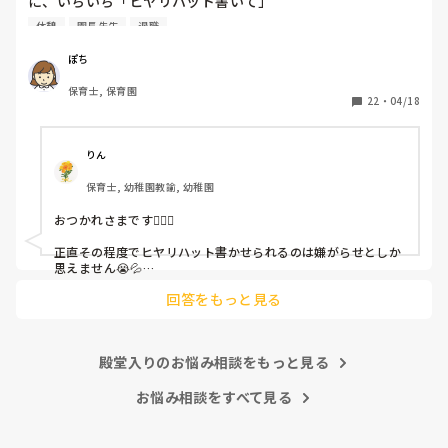
に、いちいち「ヒヤリハット書いて」

と書かされ

休憩
園長先生
退職
休憩時間に書くしかなく、辛いです

（そう言う本人は書かない）

ぽち
保育士, 保育園
しかも、上司に↑この内容でも

22
・
04/18
「どうしたらなくせるか」

ちゃんと考えて対策を練って書き込むようにと。

呼ばれて一緒に対策を考えさせられること多数

りん
保育士, 幼稚園教諭, 幼稚園
これだけで30〜40分拘束されて辛いです

おつかれさまです🙇🏻‍♀️

皆さんの園はどうですか?
正直その程度でヒヤリハット書かせられるのは嫌がらせとしか
思えません😭💦

他の先生方も同様のことをされているのでしょうか？

回答をもっと見る
あまりご無理されませんよう…😢
殿堂入りのお悩み相談をもっと見る
お悩み相談をすべて見る