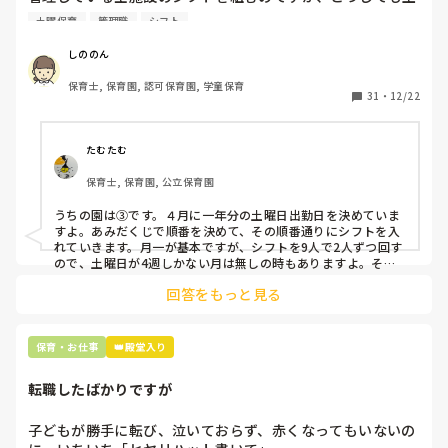
曜保育だけは入れる方が少なく、いつも苦労しています。

土曜保育
管理職
シフト
応募の段階では皆、月1〜2回の土曜出勤があることに同意し
て入職しているはずですが、いざ勤務が始まると一日も土曜
しののん
出勤が出来ない方ばかりです。

保育士, 保育園, 認可保育園, 学童保育
31
・
12/22
そこで、

①土曜日の希望休は2日まで、と制限をかける

②毎月、必ず土曜保育に入ることのできる日を1日だけピッ
たむたむ
クアップしてもらう

保育士, 保育園, 公立保育園
③仮シフトが出た時、土曜出勤が難しければ自身で代わりの
人を交渉して見つけてもらう

うちの園は③です。４月に一年分の土曜日出勤日を決めていま
すよ。あみだくじで順番を決めて、その順番通りにシフトを入
上記のいずれかの対策を取り入れることを考えています。

れていきます。月一が基本ですが、シフトを9人で2人ずつ回す
ので、土曜日が4週しかない月は無しの時もありますよ。その
土曜日が出られない人は、同じシフト時間の人と自分で交代し
是非、現場の方の意見をお聞かせください。
回答をもっと見る
て貰い、主任に報告してます。
保育・お仕事
👑殿堂入り
転職したばかりですが
子どもが勝手に転び、泣いておらず、赤くなってもいないの