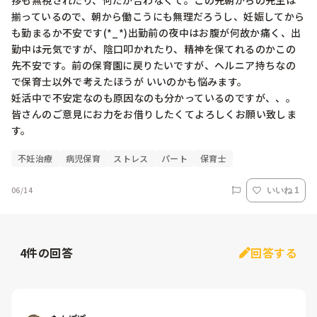
拶も無視されたり、何だか合わなくて。この先朝からの先生は
揃っているので、朝から働こうにも無理だろうし、妊娠してから
も勤まるか不安です(*_*)出勤前の夜中はお腹が何故か痛く、出
勤中は元気ですが、陰口叩かれたり、精神を保てれるのかこの
先不安です。前の保育園に戻りたいですが、ヘルニア持ちなの
で保育士以外で考えたほうが いいのかも悩みます。

妊活中で不安定なのも原因なのも分かっているのですが、、。
皆さんのご意見にお力をお借りしたくてよろしくお願い致しま
す。
不妊治療
病児保育
ストレス
パート
保育士
06/14
いいね 1
4
件の回答
回答する