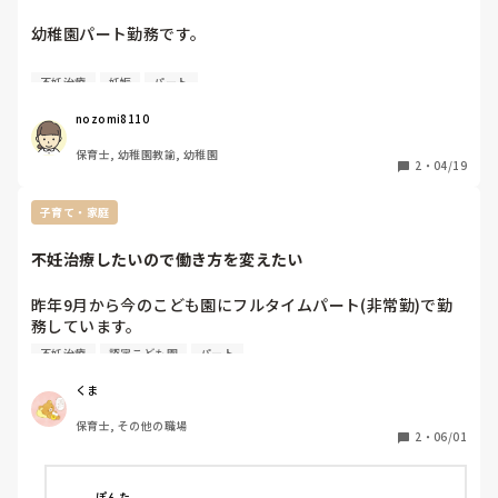
幼稚園パート勤務です。

今年から不妊治療を始めました。

不妊治療
妊娠
パート
職場の理解もあり不妊治療の了承を得たので始めました。

しかし、職場内では妊娠したらやめないといけないという雰
nozomi8110
囲気になっているようです。

保育士, 幼稚園教諭, 幼稚園
気にせずに働こうと思っていますが心が持つか。

2
・
04/19
子育て・家庭
不妊治療したいので働き方を変えたい
昨年9月から今のこども園にフルタイムパート(非常勤)で勤
務しています。

12月からこっそり妊活を始めましたが、婦人科に通ったとこ
不妊治療
認定こども園
パート
ろどうやら不妊症っぽくて…。

夫と相談して、今年9月くらいから本格的に専門の病院に通
くま
って不妊治療していきたいと思っているのですが、

保育士, その他の職場
そのためには平日でも指定された日に通院しなければいけな
2
・
06/01
いこともあるだろうし、急にお休みをいただかなければなら
ないこともあるかもしれないので、働き方を変えたいなと思
っています(現在遅番担当で診療時間内に行けないため)。

ぽんた