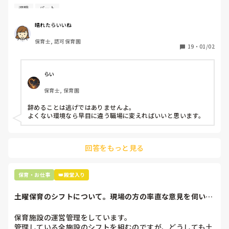
退職しようと思っています。

退職
パート
周りの職員は、勤続10年以上から何十年という先生がほとん
晴れたらいいね
どです。

保育士, 認可保育園
保護者子どもの愚痴悪口が多く、

19
・
01/02
子どもの前でも

今で言う不適切保育も　

仕方ないよね

らい
もう何も言わずに

保育士, 保育園
子どもの言いなりになればいいんだね

などいう意見で…

辞めることは逃げではありませんよ。

よくない環境なら早目に違う職場に変えればいいと思います。
上の先生に相談することは難しそうです。

主任は同じ考えですし、園長は不在のことが多いです。

回答をもっと見る
最後の職場にしようと思っていましたが

正直苦しい。

辞めることは逃げ、と、過去辞めた人も何年も言われ続けて
保育・お仕事
👑殿堂入り
土曜保育のシフトについて。現場の方の率直な意見を伺いた
いです。
保育施設の運営管理をしています。

管理している全施設のシフトを組むのですが、どうしても土