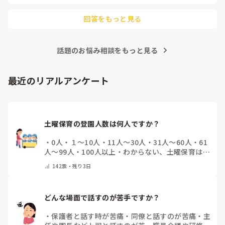
回答をもっと見る
話題のお悩み相談をもっと見る
最近のリアルアンケート
土曜保育の登園人数は何人ですか？
・
0人
・
１～10人
・
11人～30人
・
31人～60人
・
61
人～99人
・
100人以上
・
わからない、土曜保育はな
い
・
その他(コメントで教えて下さい)
142
票・
残り3日
どんな場面で話すのが苦手ですか？
・
保護者と話す時が苦痛
・
同僚と話すのが苦痛
・
主