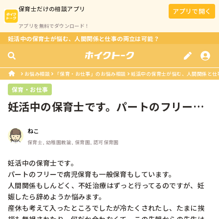
保育士
だけの相談アプリ
アプリで開く
アプリを無料でダウンロード！
妊活中の保育士が悩む、人間関係と仕事の両立は可能？
お悩み相談
「保育・お仕事」のお悩み相談
妊活中の保育士が悩む、人間関係と仕
保育・お仕事
妊活中の保育士です。パートのフリーで
病児保育も一般保育もしています。人...
ねこ
保育士, 幼稚園教諭, 保育園, 認可保育園
妊活中の保育士です。

パートのフリーで病児保育も一般保育もしています。

人間関係もしんどく、不妊治療はずっと行ってるのですが、妊
娠したら辞めようか悩みます。

産休も考えて入ったところでしたが冷たくされたし、たまに挨