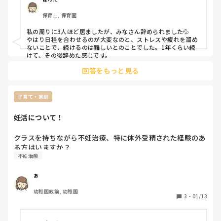
ただ、今私は0,1歳児クラスの唯一のフルタイムパートで、
保育士, 保育園
担任の先生からも「頼りにしてるよ！」と言っていただけて
いるため、とても言いづらいです…。

私の周りに3人ほど居ましたが、みなさん辞められました💦

園の考え方もちょっと古いところあるし(休憩無いとか有給
やはり日程を合わせるのが大変なのと、ストレスや疲れを溜め
取りにくいとか)不安です。

ないことで、続けるのは難しいとのことでした。1年くらい続
先に担任の先生に言うべきか、主任の先生に言うべきか…
けて、その後辞めた感じです。
(園長先生は男性なのでちょっと言いづらい)。

回答をもっと見る
不妊治療で働き方を変えた方、もしくは園でそういった先生
がいらっしゃる方、

子育て・家庭
どんな働き方に変えたか、不妊治療中の通院はどんな感じだ
ったか(時間や日にち指定など)、周りの反応はどうかなど…

妊活について！
教えてください🙇🏻‍♀️
クラスを持ちながら不妊治療、特に体外受精された経験のあ
る方はいますか？
不妊治療
あ
幼稚園教諭, 幼稚園
3
・
01/13