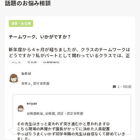
話題のお悩み相談
保育・お仕事
チームワーク、いかがですか？
新年度から４ヶ月が経ちましたが、クラスのチームワークは
どうですか？私がパートとして関わっているクラスでは、正
社員の連携が取れておらずギクシャクしています。ボス的な
パート
正社員
幼稚園教諭
保育士が仕切っていて、他に組んでいる職員の出る幕がない
という形です。もう少しチーム保育が出来たら肩の力が抜け
なのは
て楽なんじゃないかなぁと思います。

保育士, 認可保育園
2
・
4日前
皆さんのクラスはいかがですか？
eriyan
幼稚園教諭, 幼稚園, 認証・認定保育園
その先生はきっと変われず突き進むかと思われます😩

こちら現場の声聞かず園長がかってに決めた人員配置

やっぱりうまくいかず同学年隣の先生は自信なくて辞めていき
ました。