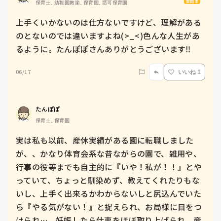
質問主
保育士, 幼稚園教諭, 保育園, 認可保育園
上手くいかないのは仕方ないですけど、理解がある
のとないのでは違いますよね(>_<)色んな人生があ
るように。たんぽぽさんありがとうございます‼
06/17
いいね 1
たんぽぽ
保育士, 保育園
実は私も以前、産休実績がある園に転職しました
が、、かなり体育会系な昔ながらの園で、雑用や、
行事の役等までも自主的に『いや！私が！！』とや
っていて、ちょっと馴染めず、教えてくれたりもな
いし、上手く出来るかわからないしと尻込んでいた
ら『やる気がない！』と捉えられ、お局様に目をつ
けられ…。妊娠したら仕事をほぼ取り上げられ、産