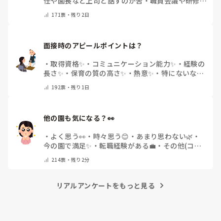
任や園長など上司と話すのが苦
・
職員会議や研修場
面で話すのが苦
・
話すことは苦痛じゃない♡
・
その
171
票・
残り2日
他(コメントで教えてください)
面接時のアピールポイントは？
・
取得資格✨
・
コミュニケーション能力✨
・
経験の
長さ✨
・
保育の質の高さ✨
・
熱意✨
・
特にないな
・
その他(コメントで教えて下さい)
192
票・
残り1日
他の園も気になる？👀
・
よく思う👀
・
時々思う😊
・
あまり思わない🌿
・
今の園で満足✨
・
転職経験がある💼
・
その他(コメ
ントで教えてください)
214
票・
残り2分
リアルアンケートをもっと見る