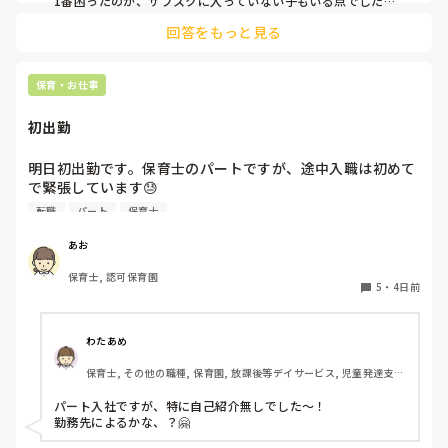
1番困ったのが、サブスクに入っていない子もいる点でした。
強制は出来ないため(収入の問題やオムツ外れそうな子とかもい
回答をもっと見る
るので)この子はサブスク、この子はロッカーから持ってく
る、、、など入り乱れる点でした。

メリットはオムツ忘れがないことと、名前の記載漏れで誰のも
保育・お仕事
初出勤
明日初出勤です。保育士のパートですが、途中入職は初めて
で緊張しています😓

子どもの前で自己紹介とかあったりするんでしょうか？？ど
転職
パート
保育士
きどきして明日が不安です😭
あお
保育士, 認可保育園
5
・
4日前
わたあめ
保育士, その他の職種, 保育園, 放課後等デイサービス, 児童発達支援
施設
パート入社ですが、特に自己紹介無しでした〜！

勤務先によるかな、？🤗
