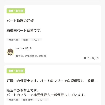
不妊治療で働き方を変えた方、もしくは園でそういった先生
がいらっしゃる方、

どんな働き方に変えたか、不妊治療中の通院はどんな感じだ
保育・お仕事
ったか(時間や日にち指定など)、周りの反応はどうかなど…

教えてください🙇🏻‍♀️
パート勤務の妊娠
幼稚園パート勤務です。

今年から不妊治療を始めました。

不妊治療
妊娠
パート
職場の理解もあり不妊治療の了承を得たので始めました。

しかし、職場内では妊娠したらやめないといけないという雰
nozomi8110
囲気になっているようです。

保育士, 幼稚園教諭, 幼稚園
気にせずに働こうと思っていますが心が持つか。

2
・
04/19
保育・お仕事
妊活中の保育士です。パートのフリーで病児保育も一般保育
もしています。人...
妊活中の保育士です。

パートのフリーで病児保育も一般保育もしています。

人間関係もしんどく、不妊治療はずっと行ってるのですが、
不妊治療
病児保育
ストレス
妊娠したら辞めようか悩みます。
