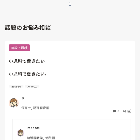
1
話題のお悩み相談
施設・環境
小児科で働きたい。
小児科で働きたい。

看護師
保育士
保育士2年目です。

今は保育園勤務ですが、

ま
本当は小児科で保育士として

保育士, 認可保育園
働きたいです。

3
・
4日前
しかし、地方なのかそのような求人が

ほぼなく、ホームページなどもチェック

 macomi
していますが見つかりません😭

幼稚園教諭, 幼稚園