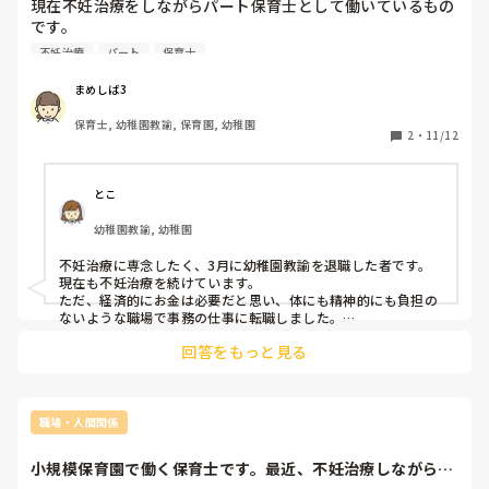
現在不妊治療をしながらパート保育士として働いているもの
です。

園にも事情を説明し、急なお休みなどの了承は得ています
不妊治療
パート
保育士
が、やはり休み辛い状況があり、パートなのに、、、と思っ
てしまい、それんsら辞めてしまった方が良いのか悩んでい
まめしば3
ます。

保育士, 幼稚園教諭, 保育園, 幼稚園
不妊治療をしている方いらっしゃいましたら、どのようにス
2
・
11/12
ケジュールを組み、両立しているのか教えて下さい。
とこ
幼稚園教諭, 幼稚園
不妊治療に専念したく、3月に幼稚園教諭を退職した者です。
現在も不妊治療を続けています。

ただ、経済的にお金は必要だと思い、体にも精神的にも負担の
ないような職場で事務の仕事に転職しました。

職場の理解を得ているのであれば辞める必要はないのかな？と
回答をもっと見る
思いますが、休む罪悪感などで余計に気を遣ってしまうと精神
的な面で治療の方にも影響が出てしまうのかなとも思います。

私も前の職場では正職ということもありなかなか休めませんで
したが、今は派遣社員という立場で休みたい時に休みが取れる
し、通院の関係での時間調整もできるので心に余裕を持って過
職場・人間関係
ごせている気がします。

あくまで私個人の意見ですが、私はおもいきって保育の仕事を
小規模保育園で働く保育士です。最近、不妊治療しながら妊
辞めてよかったなと思っています。

娠したのですが最...