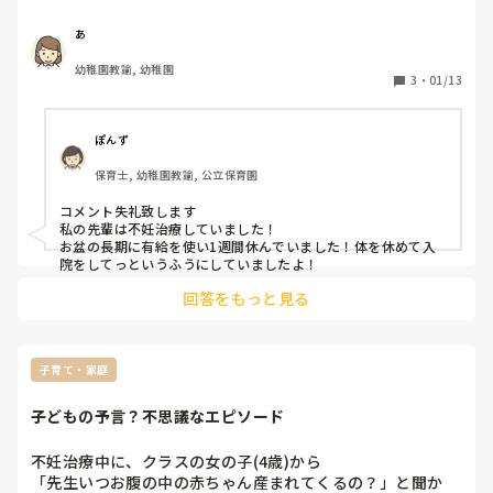
あ
幼稚園教諭, 幼稚園
3
・
01/13
ぽんず
保育士, 幼稚園教諭, 公立保育園
コメント失礼致します

私の先輩は不妊治療していました！

お盆の長期に有給を使い1週間休んでいました！体を休めて入
院をしてっというふうにしていましたよ！
回答をもっと見る
子育て・家庭
子どもの予言？不思議なエピソード
不妊治療中に、クラスの女の子(4歳)から

「先生いつお腹の中の赤ちゃん産まれてくるの？」と聞か