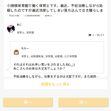
長々と失礼しました🥲
小規模保育園で働く保育士です。最近、不妊治療しながら妊
娠したのですが最近流産してしまい落ち込んで泣き腫らしま
した。

不妊治療
小規模保育園
保育士
職場の先生方には不妊治療してる時から色々気遣ってもらい
その優しさに涙が溢れてしまいました。流産した事は残念で
ねこ
したが、子どもの分まで精一杯生きていき引き続き仕事も不
保育士, 保育園
妊治療も無理のない範囲で頑張りたいと思います!!
2
・
06/13
たろー
保育士, 幼稚園教諭, 保育園, 幼稚園, 公立保育園
それはそれはお辛い思いをされましたね(;_;)

ねこさんのお体は大丈夫でしょうか？

不妊治療をしながら、仕事をするのは大変ですが、また前向き
になったら再開できるといいですね！！

回答をもっと見る
素敵な報告を聞けること楽しみにしています。
前へ
次へ