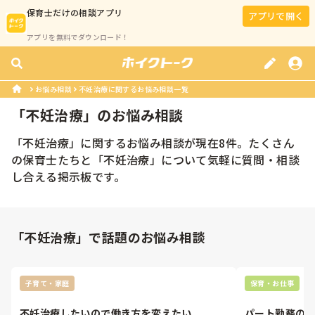
保育士
だけの相談アプリ
アプリで開く
アプリを無料でダウンロード！
お悩み相談
不妊治療に関するお悩み相談一覧
「
不妊治療
」のお悩み相談
「
不妊治療
」に関するお悩み相談が現在
8
件。たくさん
の
保育士
たちと「
不妊治療
」について気軽に質問・相談
し合える掲示板です。
「不妊治療」で話題のお悩み相談
子育て・家庭
保育・お仕事
不妊治療したいので働き方を変えたい
パート勤務の