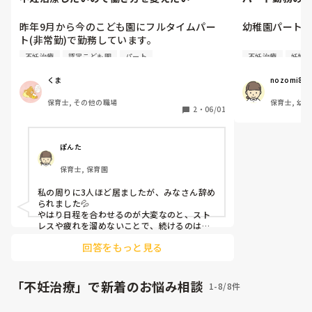
昨年9月から今のこども園にフルタイムパー
幼稚園パート勤
ト(非常勤)で勤務しています。

12月からこっそり妊活を始めましたが、婦人
今年から不妊治
不妊治療
認定こども園
パート
不妊治療
妊娠
科に通ったところどうやら不妊症っぽく
職場の理解も
て…。

始めました。

くま
nozomi811
夫と相談して、今年9月くらいから本格的に専
しかし、職場
保育士, その他の職場
保育士, 幼稚
門の病院に通って不妊治療していきたいと思
けないという雰
2
・
06/01
っているのですが、

気にせずに働
そのためには平日でも指定された日に通院し
か。

なければいけないこともあるだろうし、急に
ぽんた
お休みをいただかなければならないこともあ
幼稚園に勤務
保育士, 保育園
るかもしれないので、働き方を変えたいなと
思っています(現在遅番担当で診療時間内に行
私の周りに3人ほど居ましたが、みなさん辞め
けないため)。

られました💦

ただ、今私は0,1歳児クラスの唯一のフルタイ
やはり日程を合わせるのが大変なのと、スト
ムパートで、担任の先生からも「頼りにして
レスや疲れを溜めないことで、続けるのは難
しいとのことでした。1年くらい続けて、その
るよ！」と言っていただけているため、とて
回答をもっと見る
後辞めた感じです。
も言いづらいです…。

園の考え方もちょっと古いところあるし(休憩
無いとか有給取りにくいとか)不安です。

「不妊治療」で新着のお悩み相談
1-8/8件
先に担任の先生に言うべきか、主任の先生に
言うべきか…(園長先生は男性なのでちょっと