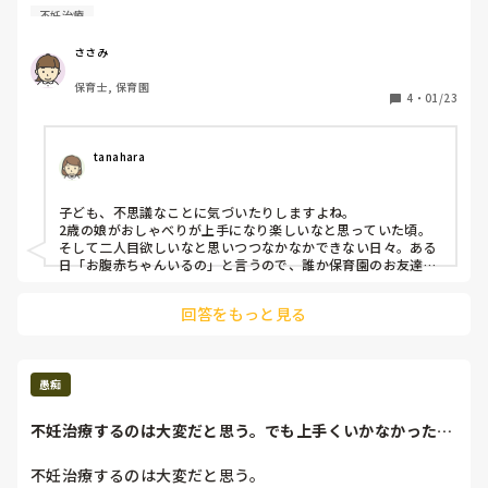
れ、赤ちゃんまだきてないんだ〜なんて話をしていたのです
不妊治療
が

その半年後に子を授かり驚きました。

ささみ
偶然だとしても、予言のように思えて不思議だなあと

保育士, 保育園
今でも振り返って思います。😳

4
・
01/23
同じような不思議エピソードがありましたら

教えていただきたいです！

tanahara
子ども、不思議なことに気づいたりしますよね。

2歳の娘がおしゃべりが上手になり楽しいなと思っていた頃。
そして二人目欲しいなと思いつつなかなかできない日々。ある
日「お腹赤ちゃんいるの」と言うので、誰か保育園のお友達の
ママや先生のことかな？と思って「ん？誰のお腹赤ちゃんいる
の？」と聞くと「〇〇（娘の名前）のママ」と言われ、「えー
回答をもっと見る
そうなの！」🤣笑っていたら、 1週間後くらいに生理遅れて
る？と、第二子の妊娠がわかりました。 1回きりの発言だった
のでたまたまかな？と思いつつびっくり！でした
愚痴
不妊治療するのは大変だと思う。でも上手くいかなかったか
らって態度に出し...
不妊治療するのは大変だと思う。
