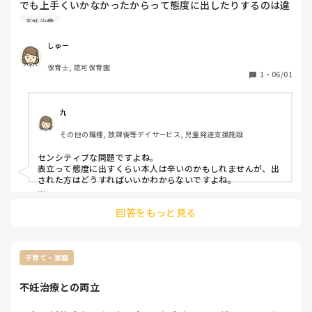
でも上手くいかなかったからって態度に出したりするのは違
うと思う。

不妊治療
これは私が未熟なだけですか？
しゅー
保育士, 認可保育園
1
・
06/01
九
その他の職種, 放課後等デイサービス, 児童発達支援施設
センシティブな問題ですよね。

表立って態度に出すくらい本人は辛いのかもしれませんが、出
された方はどうすればいいかわからないですよね。

その相手方との関係性にも寄りますが、未熟って事は無い気が
回答をもっと見る
します。
子育て・家庭
不妊治療との両立