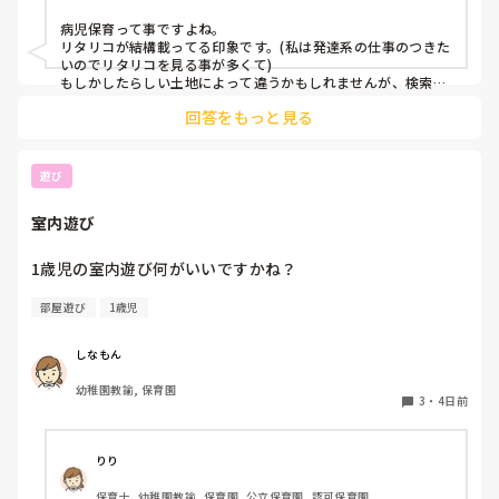
もともと、看護師を目指していたのもあって、、

病児保育って事ですよね。

もちろん医療的なことができないのは

リタリコが結構載ってる印象です。(私は発達系の仕事のつきた
わかっていますが💦

いのでリタリコを見る事が多くて)

もしかしたらしい土地によって違うかもしれませんが、検索し
てみてください！
何かよい求人サイトなどがあれば

回答をもっと見る
教えてください。
遊び
室内遊び
1歳児の室内遊び何がいいですかね？
部屋遊び
1歳児
しなもん
幼稚園教諭, 保育園
3
・
4日前
りり
保育士, 幼稚園教諭, 保育園, 公立保育園, 認可保育園