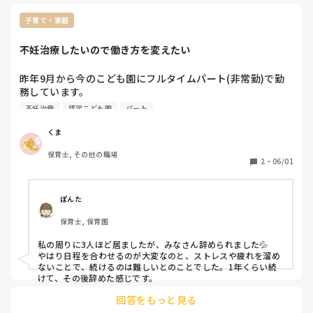
言いづらい)。

子育て・家庭
不妊治療で働き方を変えた方、もしくは園で
そういった先生がいらっしゃる方、

不妊治療したいので働き方を変えたい
どんな働き方に変えたか、不妊治療中の通院
はどんな感じだったか(時間や日にち指定な
昨年9月から今のこども園にフルタイムパート(非常勤)で勤
ど)、周りの反応はどうかなど…

務しています。

教えてください🙇🏻‍♀️
12月からこっそり妊活を始めましたが、婦人科に通ったとこ
不妊治療
認定こども園
パート
ろどうやら不妊症っぽくて…。

夫と相談して、今年9月くらいから本格的に専門の病院に通
くま
って不妊治療していきたいと思っているのですが、

保育士, その他の職場
そのためには平日でも指定された日に通院しなければいけな
2
・
06/01
いこともあるだろうし、急にお休みをいただかなければなら
ないこともあるかもしれないので、働き方を変えたいなと思
っています(現在遅番担当で診療時間内に行けないため)。

ぽんた
ただ、今私は0,1歳児クラスの唯一のフルタイムパートで、
保育士, 保育園
担任の先生からも「頼りにしてるよ！」と言っていただけて
いるため、とても言いづらいです…。

私の周りに3人ほど居ましたが、みなさん辞められました💦

園の考え方もちょっと古いところあるし(休憩無いとか有給
やはり日程を合わせるのが大変なのと、ストレスや疲れを溜め
取りにくいとか)不安です。

ないことで、続けるのは難しいとのことでした。1年くらい続
先に担任の先生に言うべきか、主任の先生に言うべきか…
けて、その後辞めた感じです。
(園長先生は男性なのでちょっと言いづらい)。

回答をもっと見る