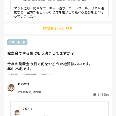
マット遊び、簡単なサーキット遊び、ボールプール、リズム運
動など、室内でもしっかりと体を動かして遊べる遊びをよく行
っていました✨
回答をもっと見る
行事・出し物
発表会でやる劇はもう決まってますか？
今年の発表会の劇で何をやろうか絶賛悩み中です。

年中25名です。

過去に「これは子どもたちも楽しんで大成功だった！」「観
発表会
幼稚園教諭
保育士
客の保護者にも好評だった！」という劇の演目があれば、ぜ
ひ教えてほしいです！

 macomi
幼稚園教諭, 幼稚園
2
・
5日前
さめゆち