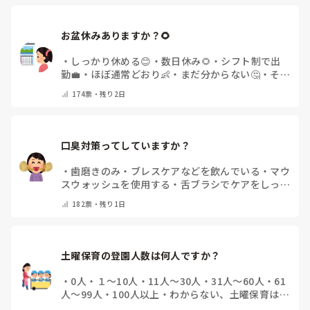
お盆休みありますか？🌻
・
しっかり休める😊
・
数日休み🌻
・
シフト制で出
勤💼
・
ほぼ通常どおり👶
・
まだ分からない🤔
・
その
他(コメントで教えてください)
174
票・
残り2日
口臭対策ってしていますか？
・
歯磨きのみ
・
ブレスケアなどを飲んでいる
・
マウ
スウォッシュを使用する
・
舌ブラシでケアをしっか
りする
・
フリスクをかじる
・
気にしたことない
・
そ
182
票・
残り1日
の他(コメントで教えて下さい)
土曜保育の登園人数は何人ですか？
・
0人
・
１～10人
・
11人～30人
・
31人～60人
・
61
人～99人
・
100人以上
・
わからない、土曜保育はな
い
・
その他(コメントで教えて下さい)