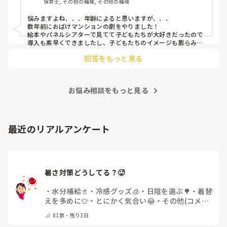
保育士, その他の職種, その他の職場
悩みますよね．．．年齢によると思いますが．．．

数年前におばけマンションの劇をやりました！

絵本やパネルシアターで見てて子どもたちが大好きだったので
導入も素早くできましたし、子どもたちのイメージも膨らみや
すく自分たちでセリフをどんどん覚えて練習も本番も楽しんで
回答をもっと見る
ました！

もし参考になれば．．．
お悩み相談をもっと見る
最近のリアルアンケート
暑さ対策どうしてる？🥵
・
水分補給🥤
・
冷感グッズ🧊
・
日陰を選ぶ🌳
・
着替
えを多めに👕
・
とにかく気合い😂
・
その他(コメン
トで教えてください)
81
票・
残り3日