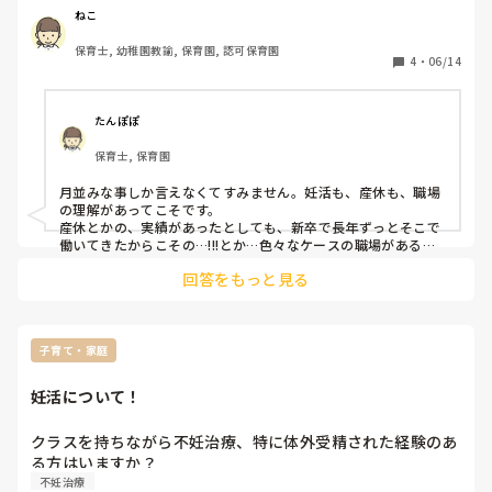
産休も考えて入ったところでしたが冷たくされたし、たまに
ねこ
挨拶も無視されたり、何だか合わなくて。この先朝からの先
保育士, 幼稚園教諭, 保育園, 認可保育園
生は揃っているので、朝から働こうにも無理だろうし、妊娠
4
・
06/14
してからも勤まるか不安です(*_*)出勤前の夜中はお腹が何
故か痛く、出勤中は元気ですが、陰口叩かれたり、精神を保
てれるのかこの先不安です。前の保育園に戻りたいですが、
たんぽぽ
ヘルニア持ちなので保育士以外で考えたほうが いいのかも
保育士, 保育園
悩みます。

妊活中で不安定なのも原因なのも分かっているのです
月並みな事しか言えなくてすみません。妊活も、産休も、職場
が、、。皆さんのご意見にお力をお借りしたくてよろしくお
の理解があってこそです。

願い致します。
産休とかの、実績があったとしても、新卒で長年ずっとそこで
働いてきたからこその…!!!とか…色々なケースの職場があると
思います。

回答をもっと見る
でも、妊活となると、一番は精神の安定だと思うので……。な
るべくストレスなく生活できる環境がベストだろうけど、、な
かなか色々簡単にはいかないことばかりで、難しいですよね…
(^-^;
子育て・家庭
妊活について！
クラスを持ちながら不妊治療、特に体外受精された経験のあ
る方はいますか？
不妊治療