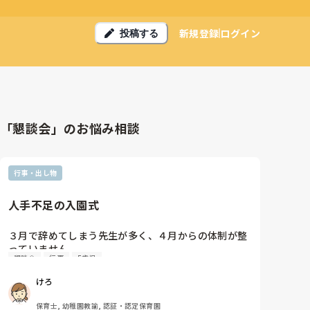
新規登録
ログイン
投稿する
「懇談会」のお悩み相談
行事・出し物
人手不足の入園式
３月で辞めてしまう先生が多く、４月からの体制が整
っていません。

懇談会
行事
5歳児
そんな中すぐに入園式で絶望しています。

けろ
今年度から引き続きの先生が主任入れて5人、プラス
10人は必要なのに４月から決まっているのは7人、う
保育士, 幼稚園教諭, 認証・認定保育園