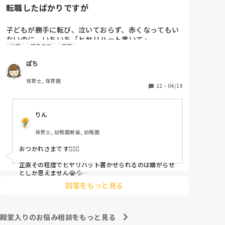
転職したばかりですが
子どもが勝手に転び、泣いておらず、赤くなってもい
ないのに、いちいち「ヒヤリハット書いて」

休憩
園長先生
退職
と書かされ

休憩時間に書くしかなく、辛いです

ぽち
（そう言う本人は書かない）

保育士, 保育園
しかも、上司に↑この内容でも

22
・
04/18
「どうしたらなくせるか」

ちゃんと考えて対策を練って書き込むようにと。

りん
呼ばれて一緒に対策を考えさせられること多数

保育士, 幼稚園教諭, 幼稚園
これだけで30〜40分拘束されて辛いです

おつかれさまです🙇🏻‍♀️

皆さんの園はどうですか?
正直その程度でヒヤリハット書かせられるのは嫌がらせ
としか思えません😭💦

他の先生方も同様のことをされているのでしょうか？

回答をもっと見る
あまりご無理されませんよう…😢
殿堂入りのお悩み相談をもっと見る