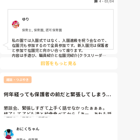
ち新卒3人です。

4
・
03/04
そのため入園式に出られるのが、園長と5歳担任の私
ゆり
しかいません。

保育士, 保育園, 認可保育園
毎年の入園式では

・園長挨拶

私の園では入園式ではなく、入園進級を祝う会なので、
・保育士挨拶(クラスリーダーのみ)

在園児も参加するので全員参加です。新入園児は保護者
・入園児紹介、メダルプレゼント

と参加で在園児と向かい合って座ります。

・パネルシアター

内容は手遊び、職員紹介と在園児紹介(クラスリーダー
がクラスの名前と人数をいうだけ)新入園児の紹介、在
・5歳児からの歌のプレゼント

回答をもっと見る
園児からの歌、園長挨拶みたいな感じです。はじめのこ
を行っています。

とばとおわりのことばは年長の代表がします。会が終わ
ったあとは新入園児と保護者含めて新しいクラスの写真
園長がバタバタしているのもおかしいと思うと、朝子
雑談・つぶやき
撮影があります。

どもたち見ながら会場準備をし、私1人で園児紹介し
終わったら新入園児の保護者に保育室の使い方の説明を
して新入園児はさようならです。

てメダルをわたし、パネルシアターをして、歌の伴
何年経っても保護者の前だと緊張してしまう...
会終了後、在園児は通常保育となっているので、園長主
奏…

任以外の保育士は保育着で参加しています。
その間5歳児たちは申し訳ないけど放置です。

懇談会、緊張しすぎて上手く話せなかったぁぁぁ。

終了して子ども達と給食食べてから「あー。あれも話
懇談会
発表会
保護者
せばよかったなぁ...」と脳内で反省会開いてました笑

皆さんの園は入園式の人員は何名程度ですか？

１０年以上保育士してるけど、やっぱり懇談会は緊張
またどのような内容でしょうか？
おにくちゃん
するー泣

スラスラ話せる先生が羨ましい泣

保育士, 保育園