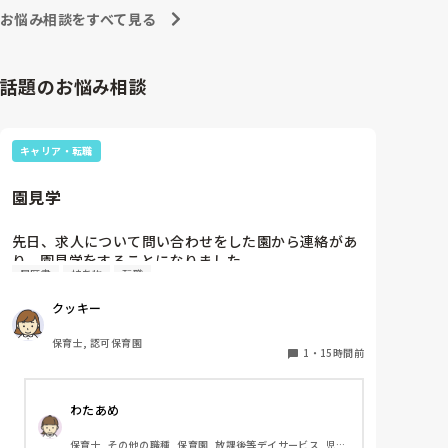
お悩み相談をすべて見る
話題のお悩み相談
キャリア・転職
園見学
先日、求人について問い合わせをした園から連絡があ
り、園見学をすることになりました。

履歴書
持ち物
転職
私としては求人に応募したという認識ですが、『園見
学をご案内させていただきたいです』とのことで持ち
クッキー
物について質問しましたが、見学なので特にありませ
んとのこと

保育士, 認可保育園
1
・
15時間前
このような場合は本当に見学だけで終了なのでしょう
か？

わたあめ
それとも、やはり履歴書や職務経歴書を持参した方が
良いのでしょうか？
保育士, その他の職種, 保育園, 放課後等デイサービス, 児童