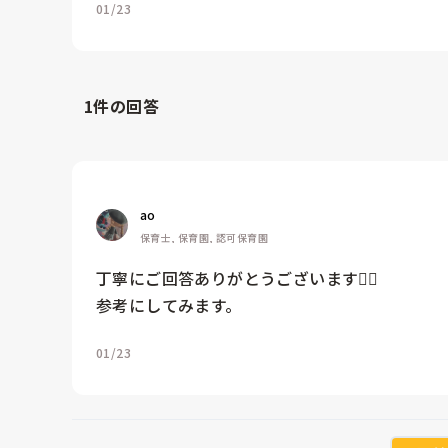
01/23
1
件の回答
ao
保育士, 保育園, 認可保育園
丁寧にご回答ありがとうございます🙇‍♀️

参考にしてみます。
01/23