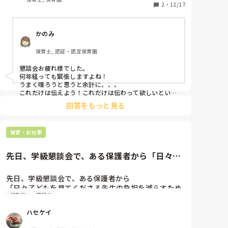
来年こそはもうちょっと落ち着いて話せるようになる
2
・
12/17
かのみ
保育士, 認証・認定保育園
懇談会お疲れ様でした。

何年経っても緊張しますよね！

うまく喋ろうと思うと余計に、、、

これだけは伝えよう！これだけは伝わって欲しいという
ことが一つでも保護者に伝われば100点だと思います
回答をもっと見る
よ！！

実際に保護者として聞いていてふんふんって思っても一
年後に忘れてしまうことばかり、、、

保育・お仕事
自分らしく気持ちを伝えるだけで十分だと思いますし、
伝えたいという姿勢は保護者の方に伝わってると思いま
すよ！言葉じゃなく人柄ですよ！
先日、学級懇談会で、ある保護者から「日々子
どもを見てくださる先生の負担...
先日、学級懇談会で、ある保護者から

「日々子どもを見てくださる先生の負担を減らすため
持ち物
懇談会
に保護者として何かできることはありますか？」

と聞かれ、こう答えました。

ハセケイ
「特にこちらが求めることはありませんが。。しいて
言うなら、持ち物の記名ですね。箸の1本1本、ペンの