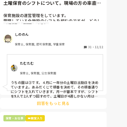
土曜保育のシフトについて。現場の方の率直な
意見を伺いたいです。
保育施設の運営管理をしています。

管理している全施設のシフトを組むのですが、どうし
土曜保育
管理職
シフト
ても土曜保育だけは入れる方が少なく、いつも苦労し
ています。

しののん
応募の段階では皆、月1〜2回の土曜出勤があることに
同意して入職しているはずですが、いざ勤務が始まる
保育士, 保育園, 認可保育園, 学童保育
と一日も土曜出勤が出来ない方ばかりです。

31
・
12/22
そこで、

たむたむ
①土曜日の希望休は2日まで、と制限をかける

②毎月、必ず土曜保育に入ることのできる日を1日だ
保育士, 保育園, 公立保育園
けピックアップしてもらう

③仮シフトが出た時、土曜出勤が難しければ自身で代
うちの園は③です。４月に一年分の土曜日出勤日を決め
わりの人を交渉して見つけてもらう

ていますよ。あみだくじで順番を決めて、その順番通り
にシフトを入れていきます。月一が基本ですが、シフト
上記のいずれかの対策を取り入れることを考えていま
を9人で2人ずつ回すので、土曜日が4週しかない月は無
しの時もありますよ。その土曜日が出られない人は、同
す。

回答をもっと見る
じシフト時間の人と自分で交代して貰い、主任に報告し
てます。
是非、現場の方の意見をお聞かせください。
保育・お仕事
👑殿堂入り