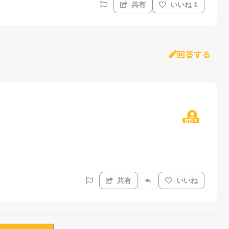
共有
いいね 1
回答する
質問主
共有
いいね