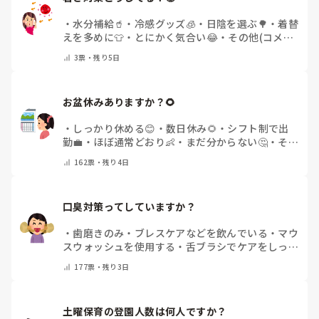
・
水分補給🥤
・
冷感グッズ🧊
・
日陰を選ぶ🌳
・
着替
えを多めに👕
・
とにかく気合い😂
・
その他(コメン
トで教えてください)
3
票・
残り5日
お盆休みありますか？🌻
・
しっかり休める😊
・
数日休み🌻
・
シフト制で出
勤💼
・
ほぼ通常どおり👶
・
まだ分からない🤔
・
その
他(コメントで教えてください)
162
票・
残り4日
口臭対策ってしていますか？
・
歯磨きのみ
・
ブレスケアなどを飲んでいる
・
マウ
スウォッシュを使用する
・
舌ブラシでケアをしっか
りする
・
フリスクをかじる
・
気にしたことない
・
そ
177
票・
残り3日
の他(コメントで教えて下さい)
土曜保育の登園人数は何人ですか？