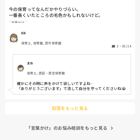
今の保育ってなんだかやりづらい。

一番長くいたところの毛色かもしれないけど。

声かけひとつで指摘言われるくらいならもうなにも言わな
言葉かけ
い。

いけないこともいけないって言えなくなってしまう。

KN
しかも退勤して着替えてる時に。

保育士, 保育園, 認可保育園
その時に言えよ。

3
・
05/14
一番長く勤めてるか知らないけどさ。

そのモヤモヤのまま帰るこっちの身にもなれよ。

途中から早く帰りたいとしか思わなかった。

まお
私だってそれなりの経験の中で言ってんだよ。

保育士, 認証・認定保育園
あーイライラする。
確かにその時に声をかけて欲しいですよね…

「ありがとうございます」で流して自分を守ってくださいね😭
回答をもっと見る
「言葉かけ」のお悩み相談をもっと見る