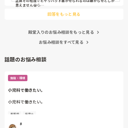
正直その程度でヒヤリハット書かせられるのは嫌がらせとしか
思えません😭💦

他の先生方も同様のことをされているのでしょうか？

回答をもっと見る
あまりご無理されませんよう…😢
殿堂入りのお悩み相談をもっと見る
お悩み相談をすべて見る
話題のお悩み相談
施設・環境
小児科で働きたい。
小児科で働きたい。

看護師
保育士
保育士2年目です。

今は保育園勤務ですが、

ま