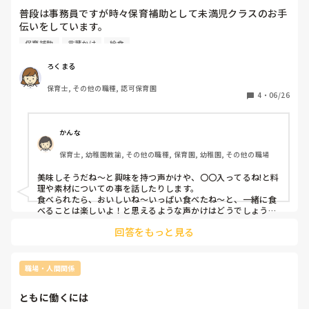
普段は事務員ですが時々保育補助として未満児クラスのお手
伝いをしています。

食事の介助をするのですが、なかなか食べない園児にどのよ
保育補助
言葉かけ
給食
うに声をかけていいのかわからず、いつも困っています。無
理して食べさせるわけにはいかず、「ごちそうさまする？」
ろくまる
と聞いても首を振ります。

保育士, その他の職種, 認可保育園
皆さんどんな声かけをしていますか？

4
・
06/26
声かけスキルを身につけたいです！
かんな
保育士, 幼稚園教諭, その他の職種, 保育園, 幼稚園, その他の職場
美味しそうだね〜と興味を持つ声かけや、〇〇入ってるね!と料
理や素材についての事を話したりします。

食べられたら、おいしいね〜いっぱい食べたね〜と、一緒に食
べることは楽しいよ！と思えるような声かけはどうでしょう
か。

回答をもっと見る
褒めてもらえるときっと嬉しいと思います😊
職場・人間関係
ともに働くには