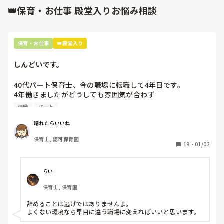
👑保育・お仕事 殿堂入りお悩み相談
保育・お仕事
👑殿堂入り
しんどいです。
40代パート保育士、今の職場に転職して4年目です。

4年働きましたがどうしても雰囲気が合わず

退職しようと思っています。

退職
パート
周りの職員は、勤続10年以上から何十年という先生がほとん
晴れたらいいね
どです。

保育士, 認可保育園
保護者子どもの愚痴悪口が多く、

19
・
01/02
子どもの前でも

今で言う不適切保育も　

仕方ないよね

らい
もう何も言わずに

保育士, 保育園
子どもの言いなりになればいいんだね

などいう意見で…

辞めることは逃げではありませんよ。

よくない環境なら早目に違う職場に変えればいいと思います。
上の先生に相談することは難しそうです。
