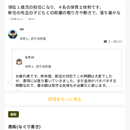
現在１歳児の担任になり、４名の保育士体制です。

新任の先生の子どもとの距離の取り方や動きで、落ち着かな
い状況です。その都度、こうした方が良かったんじゃないか
言葉かけ
担任
な？どうだった？などと振り返っているところですが、次に
繋がらなさがあります。

HH
みなさんはどんな風に保育を伝えてますか？
保育士, 認可保育園
2
・
04/11
なのは
保育士, 認可保育園
お疲れ様です。昨年度、新任の対応でこの時期は大変でした
が、夏頃には落ち着いていきました。まだ全体がバタバタする
時期なので、春の間は見守る気持ちが必要だと感じます。

勿論、現在行われているように、日々のフィードバックを通し
回答をもっと見る
てコミュニケーションを取ることが大切だと思います。昨年度
のこの時期、新任を含めぎこちなかったチームが、一年後は雑
談や気さくに会話をするなど打ち解けているので、保育につい
てはこうした方がいいと言うことを明確に伝えつつ、雑談も楽
愚痴
しめる関係になることで信頼も築けると思います。
愚痴(なぐり書き)