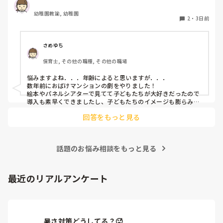
幼稚園教諭, 幼稚園
2
・
3日前
さめゆち
保育士, その他の職種, その他の職場
悩みますよね．．．年齢によると思いますが．．．

数年前におばけマンションの劇をやりました！

絵本やパネルシアターで見てて子どもたちが大好きだったので
導入も素早くできましたし、子どもたちのイメージも膨らみや
すく自分たちでセリフをどんどん覚えて練習も本番も楽しんで
回答をもっと見る
ました！

もし参考になれば．．．
話題のお悩み相談をもっと見る
最近のリアルアンケート
暑さ対策どうしてる？🥵