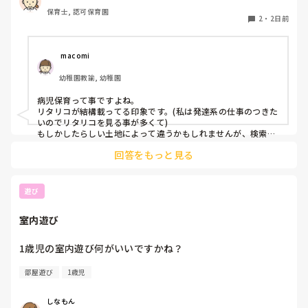
本当は小児科で保育士として

保育士, 認可保育園
働きたいです。

2
・
2日前
しかし、地方なのかそのような求人が

ほぼなく、ホームページなどもチェック

 macomi
していますが見つかりません😭

幼稚園教諭, 幼稚園
もともと、看護師を目指していたのもあって、、

病児保育って事ですよね。

もちろん医療的なことができないのは

リタリコが結構載ってる印象です。(私は発達系の仕事のつきた
わかっていますが💦

いのでリタリコを見る事が多くて)

もしかしたらしい土地によって違うかもしれませんが、検索し
てみてください！
何かよい求人サイトなどがあれば

回答をもっと見る
教えてください。
遊び
室内遊び
1歳児の室内遊び何がいいですかね？
部屋遊び
1歳児
しなもん