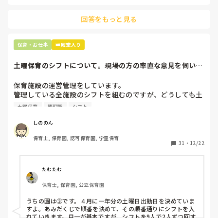
主任は同じ考えですし、園長は不在のことが多いです。

回答をもっと見る
最後の職場にしようと思っていましたが

正直苦しい。

辞めることは逃げ、と、過去辞めた人も何年も言われ続けて
保育・お仕事
👑殿堂入り
土曜保育のシフトについて。現場の方の率直な意見を伺いた
いです。
保育施設の運営管理をしています。

管理している全施設のシフトを組むのですが、どうしても土
曜保育だけは入れる方が少なく、いつも苦労しています。

土曜保育
管理職
シフト
応募の段階では皆、月1〜2回の土曜出勤があることに同意し
て入職しているはずですが、いざ勤務が始まると一日も土曜
しののん
出勤が出来ない方ばかりです。

保育士, 保育園, 認可保育園, 学童保育
31
・
12/22
そこで、

①土曜日の希望休は2日まで、と制限をかける

②毎月、必ず土曜保育に入ることのできる日を1日だけピッ
たむたむ
クアップしてもらう

保育士, 保育園, 公立保育園
③仮シフトが出た時、土曜出勤が難しければ自身で代わりの
人を交渉して見つけてもらう

うちの園は③です。４月に一年分の土曜日出勤日を決めていま
すよ。あみだくじで順番を決めて、その順番通りにシフトを入
上記のいずれかの対策を取り入れることを考えています。

れていきます。月一が基本ですが、シフトを9人で2人ずつ回す