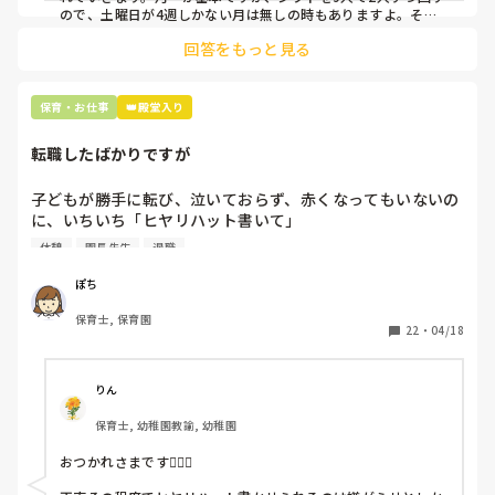
ので、土曜日が4週しかない月は無しの時もありますよ。その
土曜日が出られない人は、同じシフト時間の人と自分で交代し
是非、現場の方の意見をお聞かせください。
回答をもっと見る
て貰い、主任に報告してます。
保育・お仕事
👑殿堂入り
転職したばかりですが
子どもが勝手に転び、泣いておらず、赤くなってもいないの
に、いちいち「ヒヤリハット書いて」

と書かされ

休憩
園長先生
退職
休憩時間に書くしかなく、辛いです

（そう言う本人は書かない）

ぽち
保育士, 保育園
しかも、上司に↑この内容でも

22
・
04/18
「どうしたらなくせるか」

ちゃんと考えて対策を練って書き込むようにと。

呼ばれて一緒に対策を考えさせられること多数

りん
保育士, 幼稚園教諭, 幼稚園
これだけで30〜40分拘束されて辛いです

おつかれさまです🙇🏻‍♀️

皆さんの園はどうですか?