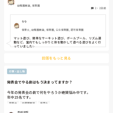
幼稚園教諭, 保育園
2
・
2日前
りり
保育士, 幼稚園教諭, 保育園, 公立保育園, 認可保育園
マット遊び、簡単なサーキット遊び、ボールプール、リズム運
動など、室内でもしっかりと体を動かして遊べる遊びをよく行
っていました✨
回答をもっと見る
行事・出し物
発表会でやる劇はもう決まってますか？
今年の発表会の劇で何をやろうか絶賛悩み中です。

年中25名です。

過去に「これは子どもたちも楽しんで大成功だった！」「観
発表会
幼稚園教諭
保育士
客の保護者にも好評だった！」という劇の演目があれば、ぜ
ひ教えてほしいです！

 macomi