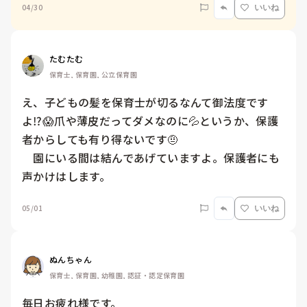
04/30
いいね
たむたむ
保育士, 保育園, 公立保育園
え、子どもの髪を保育士が切るなんて御法度です
よ⁉️😱爪や薄皮だってダメなのに💦というか、保護
者からしても有り得ないです🤨

　園にいる間は結んであげていますよ。保護者にも
声かけはします。
05/01
いいね
ぬんちゃん
保育士, 保育園, 幼稚園, 認証・認定保育園
毎日お疲れ様です。
