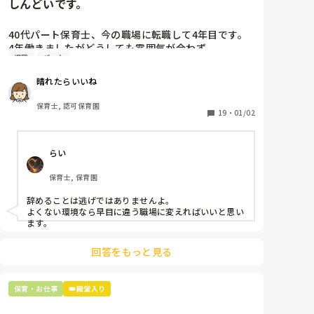
しんどいです。
40代パート保育士、今の職場に転職して4年目です。

4年働きましたがどうしても雰囲気が合わず

退職
パート
退職しようと思っています。

晴れたらいいね
周りの職員は、勤続10年以上から何十年という先生が
ほとんどです。

保育士, 認可保育園
保護者子どもの愚痴悪口が多く、

19
・
01/02
子どもの前でも

今で言う不適切保育も　

らい
仕方ないよね

もう何も言わずに

保育士, 保育園
子どもの言いなりになればいいんだね

などいう意見で…

辞めることは逃げではありませんよ。

よくない環境なら早目に違う職場に変えればいいと思い
上の先生に相談することは難しそうです。

ます。
主任は同じ考えですし、園長は不在のことが多いで
す。

回答をもっと見る
最後の職場にしようと思っていましたが

正直苦しい。

保育・お仕事
👑殿堂入り
辞めることは逃げ、と、過去辞めた人も何年も言われ