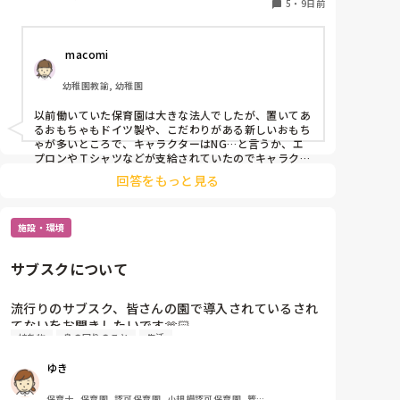
5
・
9日前
 macomi
幼稚園教諭, 幼稚園
以前働いていた保育園は大きな法人でしたが、置いてあ
るおもちゃもドイツ製や、こだわりがある新しいおもち
ゃが多いところで、キャラクターはNG…と言うか、エ
プロンやＴシャツなどが支給されていたのでキャラクタ
ーは必然的にない状態でした。(園の雰囲気に合わない
回答をもっと見る
感じでした)

一方で今の幼稚園は、古い昔からある幼稚園で、キャラ
クターokなのでエプロンはみんなキャラクターの絵が
施設・環境
書いてあるのが当たり前、お誕生日の壁面もキャラクタ
ーでもokな感じです。
サブスクについて
流行りのサブスク、皆さんの園で導入されているされ
てないをお聞きしたいです🫶🏻

持ち物
身の回りのこと
生活
私の園では、自分の持ち物って嬉しいよねと職員の意
見がまとまりこれからも導入しない方向ですが、色ん
ゆき
な意見を聞きたいです✨
保育士, 保育園, 認可保育園, 小規模認可保育園, 管理