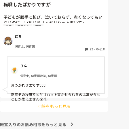
転職したばかりですが
子どもが勝手に転び、泣いておらず、赤くなってもい
ないのに、いちいち「ヒヤリハット書いて」

休憩
園長先生
退職
と書かされ

休憩時間に書くしかなく、辛いです

ぽち
（そう言う本人は書かない）

保育士, 保育園
しかも、上司に↑この内容でも

22
・
04/18
「どうしたらなくせるか」

ちゃんと考えて対策を練って書き込むようにと。

りん
呼ばれて一緒に対策を考えさせられること多数

保育士, 幼稚園教諭, 幼稚園
これだけで30〜40分拘束されて辛いです

おつかれさまです🙇🏻‍♀️

皆さんの園はどうですか?
正直その程度でヒヤリハット書かせられるのは嫌がらせ
としか思えません😭💦

他の先生方も同様のことをされているのでしょうか？

回答をもっと見る
あまりご無理されませんよう…😢
殿堂入りのお悩み相談をもっと見る