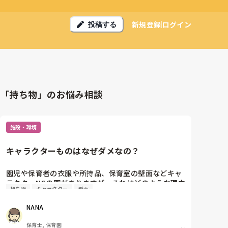
新規登録
ログイン
投稿する
「持ち物」のお悩み相談
施設・環境
キャラクターものはなぜダメなの？
園児や保育者の衣服や所持品、保育室の壁面などキャ
ラクターNGの園がありますが、それはどのような理由
持ち物
キャラクター
壁面
からでしょうか？皆さんの職場はどうですか？
NANA
保育士, 保育園