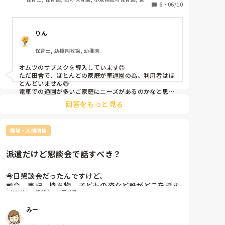
6
・
06/10
職
りん
保育士, 幼稚園教諭, 幼稚園
オムツのサブスクを導入しています😊

ただ田舎で、ほとんどの家庭が車通園の為、利用者はほ
とんどいません😅

電車での通園が多いご家庭にニーズがあるのかなと思い
ます✨
回答をもっと見る
職場・人間関係
派遣だけど懇談会で話すべき？
今日懇談会だったんですけど、

司会、書記、持ち物、子どもの姿など誰がどこを話す
持ち物
懇談会
正社員
のかという話になり、中々役割が決まらなくて。

私は派遣だし立候補もしなかったんですけど、正規の
みー
先生も中々立候補しなくて、私が立候補するの待って
たのかな…とか後々になって考えてしまってます。
