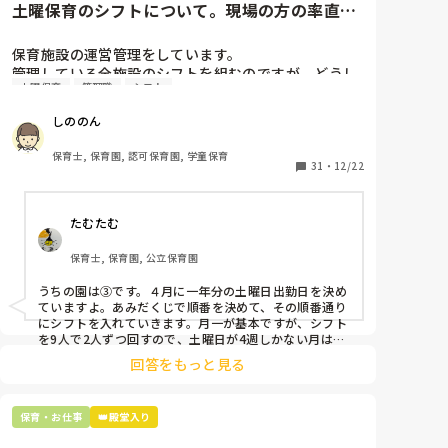
土曜保育のシフトについて。現場の方の率直な
意見を伺いたいです。
保育施設の運営管理をしています。

管理している全施設のシフトを組むのですが、どうし
土曜保育
管理職
シフト
ても土曜保育だけは入れる方が少なく、いつも苦労し
ています。

しののん
応募の段階では皆、月1〜2回の土曜出勤があることに
同意して入職しているはずですが、いざ勤務が始まる
保育士, 保育園, 認可保育園, 学童保育
と一日も土曜出勤が出来ない方ばかりです。

31
・
12/22
そこで、

たむたむ
①土曜日の希望休は2日まで、と制限をかける

②毎月、必ず土曜保育に入ることのできる日を1日だ
保育士, 保育園, 公立保育園
けピックアップしてもらう

③仮シフトが出た時、土曜出勤が難しければ自身で代
うちの園は③です。４月に一年分の土曜日出勤日を決め
わりの人を交渉して見つけてもらう

ていますよ。あみだくじで順番を決めて、その順番通り
にシフトを入れていきます。月一が基本ですが、シフト
上記のいずれかの対策を取り入れることを考えていま
を9人で2人ずつ回すので、土曜日が4週しかない月は無
しの時もありますよ。その土曜日が出られない人は、同
す。

回答をもっと見る
じシフト時間の人と自分で交代して貰い、主任に報告し
てます。
是非、現場の方の意見をお聞かせください。
保育・お仕事
👑殿堂入り