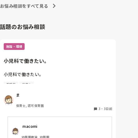
お悩み相談をすべて見る
話題のお悩み相談
施設・環境
小児科で働きたい。
小児科で働きたい。

看護師
保育士
保育士2年目です。

ま
今は保育園勤務ですが、

本当は小児科で保育士として

保育士, 認可保育園
働きたいです。

3
・
3日前
しかし、地方なのかそのような求人が

 macomi
ほぼなく、ホームページなどもチェック

していますが見つかりません😭

幼稚園教諭, 幼稚園