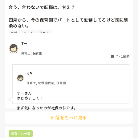
合う、合わないで転職は、甘え？
四月から、今の保育園でパートとして勤務してるけど園に馴
染めない。

前勤務してた園は8年続いたのに。。

転職
パート
保育士
うまく動けない。

なんでこんなに馴染めないんだろう。。

すー
保育士, 保育園
先生達はいい人達だと思う。

7
・
1日前
でも、保育士同士ヒソヒソ話す姿もチラホラ見て何か感じ悪
いし、気になる。気にしないようにしてる。

休憩中とか話の輪に入って話す時もあれば、話したくない
るや
時、不慣れからか、人見知りで、喋れない時がある。みんな
保育士, 幼稚園教諭, 保育園
でワイワイ話してすごいなって思う。

すーさん

会社内の働き方改革か、来年から、扶養内は106万だけにな
はじめまして！

るらしい。社保に入るなら週5にしなきゃいけないみた
い。。。今の自分は、まだそんなに働けない。。

まず気になったのが社保の件です。

法律で以下のように決まりました。

回答をもっと見る
子どもはかわいいけど、毎日体痛いし、疲れました。

賃金要件（106万円の壁）の撤廃：2026年10月より、月額8.8
毎朝、仕事いきたくないなーって思ってしまう。

万円以上の賃金要件が撤廃され、週20時間以上等の要件を満た
せば加入対象となります。

保育・お仕事
他の職場を探そうかな。甘えでしょうか？
企業規模要件の段階的撤廃：現行の「従業員数51人以上」の要