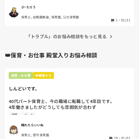
を引いて仕事しないといけないなって感じた。クラスの担任
に少しというか結構な不満があるらしく…。私は､支援担当
ぷ~たろう
プラス補助的な部分もあって部屋にいるし普段から担任のこ
保育士, 幼稚園教諭, 保育園, 公立保育園
とはよく見てるからわかるし､午後の先生の言いたいことも
1
・
01/31
分かる。担任が伝えるべきでは？ってことをパートに頼むの
はどうかとも言ってたし、直接言えばいいのにな。私も告げ
口じゃないけど､こんな感じで言ってたよってパートさんに
「トラブル」のお悩み相談をもっと見る
も言ってしまうから余計に面倒になるんだよね。はぁー。残
り2ヶ月ちょい面倒事にならんように無駄なことは言わんよ
👑保育・お仕事 殿堂入りお悩み相談
うにやっていこっと。
保育・お仕事
👑殿堂入り
しんどいです。
40代パート保育士、今の職場に転職して4年目です。

4年働きましたがどうしても雰囲気が合わず

退職しようと思っています。

退職
パート
周りの職員は、勤続10年以上から何十年という先生がほとん
晴れたらいいね
どです。

保育士, 認可保育園
保護者子どもの愚痴悪口が多く、

19
・
01/02