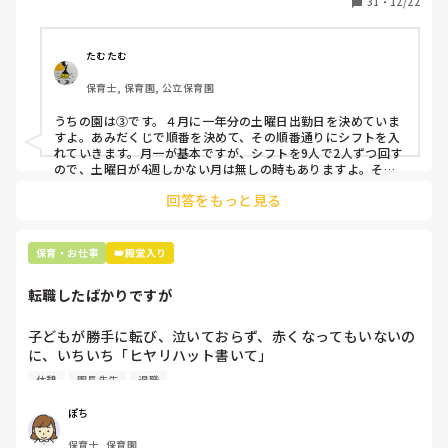
31
・
12/22
そこで、

①土曜日の希望休は2日まで、と制限をかける

②毎月、必ず土曜保育に入ることのできる日を1日だけピッ
たむたむ
クアップしてもらう

保育士, 保育園, 公立保育園
③仮シフトが出た時、土曜出勤が難しければ自身で代わりの
人を交渉して見つけてもらう

うちの園は③です。４月に一年分の土曜日出勤日を決めていま
すよ。あみだくじで順番を決めて、その順番通りにシフトを入
上記のいずれかの対策を取り入れることを考えています。

れていきます。月一が基本ですが、シフトを9人で2人ずつ回す
ので、土曜日が4週しかない月は無しの時もありますよ。その
土曜日が出られない人は、同じシフト時間の人と自分で交代し
是非、現場の方の意見をお聞かせください。
回答をもっと見る
て貰い、主任に報告してます。
保育・お仕事
👑殿堂入り
転職したばかりですが
子どもが勝手に転び、泣いておらず、赤くなってもいないの
に、いちいち「ヒヤリハット書いて」

と書かされ

休憩
園長先生
退職
休憩時間に書くしかなく、辛いです

（そう言う本人は書かない）

ぽち
保育士, 保育園