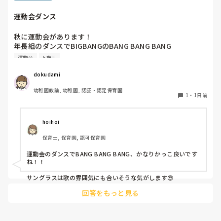
運動会ダンス
秋に運動会があります！

年長組のダンスでBIGBANGのBANG BANG BANG

踊ります！

運動会
5歳児
バンダナを振ったりしようかなと思ってます。

dokudami
幼稚園教諭, 幼稚園, 認証・認定保育園
1
・
1日前
hoihoi
保育士, 保育園, 認可保育園
運動会のダンスでBANG BANG BANG、かなりかっこ良いです
ね！！

サングラスは歌の雰囲気にも合いそうな気がします😎
回答をもっと見る