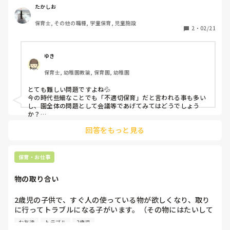
ことはあるのですが、そうでない先生方は不服に感じる様で
たかしお
告げ口の様に上長に報告をしていたりします。

保育士, その他の職種, 学童保育, 児童施設
そういった先生方は自分のやり方に自信を持っているような
2
・
02/21
のですが、明らかに保育のやり方としては良くないように思
われます。なんなら子どもに対して逆ギレとかもあります。

その自信どっから来るの？という感じです。

ゆき
個人的には子どもの為に働いているので放置はしたくないで
保育士, 幼稚園教諭, 保育園, 幼稚園
すが、上長などからは言い方に気をつけるように言われてい
て、こちらも怒って言うわけではないですが、どうも私から
とても難しい問題ですよね💦

言われることが気に食わないようです。

今の時代些細なことでも「不適切保育」だと言われる事も多い
確かに私は他の先生に比べて子どもたちに多く注意はしてな
し、園全体の問題として会議等であげてみてはどうでしょう
いですし仕事ができるタイプではないので、先生方からは下
か？

ある特定の人がという言い方でなく、子どもにとって適切な声
に見られているようです。

回答をもっと見る
掛けや注意の仕方を園全体として再確認出来る機会があったら
他の先生方が注意しすぎだと私は思うのですが…。

いいのかなぁと思います。

私の園でも特に契約職員の方に、少し問題がある声掛けだなぁ
というのがあり会議で園全体の問題として話したことがありま
保育・お仕事
す。

おそらく自分のやり方しか分からないので、他にもこんな伝え
物の取り合い
方があるしこの方が子ども達は怖くて言うことをきくではなく
「何がいけないのか」等自分達で考えて行動出来る声掛けもあ
るんだと知るチャンスにもなると思います。

2歳児の子供で、すぐ人の使っている物が欲しくなり、取り
に行ってトラブルになる子がいます。（その物にはたいして
なかなかこのような事を会議で議題にするのも難しいと思いま
興味がない）

すが、参考になればと思います。
お友達
トラブル
2歳児
その都度、使いたかったね。でもお友達が使っている時はつ