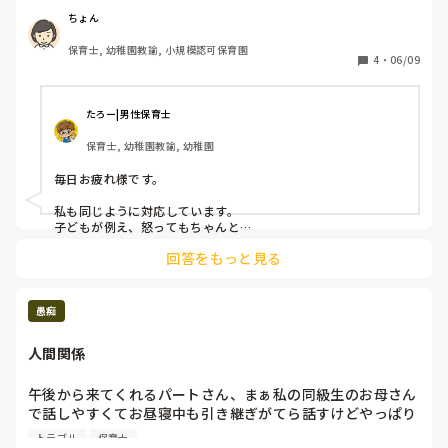
かえないよと話をしています。　

ちょん
保育士, 幼稚園教諭, 小規模認可保育園
4
・
06/09
たろー|男性保育士
保育士, 幼稚園教諭, 幼稚園
毎日お疲れ様です。

私も同じように対応しています。

子どもが例え、怒ってもちゃんと

「いまは使えない」と現実を

回答をもっと見る
伝えます。絶対に折れません笑

これを許してしまうと「この先生やお友達、怒ったり泣いたり
したらチョロい」って思われたら溜まったもんじゃないのでし
っかり順番を守ることを

愚痴
伝えます。怒って、泣いてめんどくさいって思うかもしれませ
んが負けちゃダメだと思い心がけてます。アフターケアは大事
人間関係
だと思うのでもし守れたらとことん褒めます。これでもかって
ぐらい褒めちぎります。

午後から来てくれるパートさん、まぁ私の同級生のお母さん
あくまでも一意見なので絶対してくださいとは言えませんが参
で話しやすくてお昼寝中も引き継ぎがてら話すけどやっぱり
考程度に💦
知り合いだからこそがあるんやな〜って改めて感じた。一線
トラブル
保育士