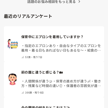
話題のお悩み相談をもっと見る
最近のリアルアンケート
保育中にエプロンを着用していますか？
・
指定のエプロンあり
・
自由なタイプのエプロンを
着用
・
着る日もあればない日もあるな～
・
給食のと
きだけだけ
・
ほとんど着ないよ
・
その他(コメント
53
票・
残り7日
で教えてください)
前の園と違うと感じる？🏡
・
人間関係が違う🤝
・
保育の進め方が違う👶
・
働き
方・残業など時間の違い⏰
・
保護者の雰囲気が違う
💬
・
給料が違う
・
転職経験なし
・
その他(コメント
166
票・
残り6日
で教えてください)
今の職場の好きなところは？🤝 