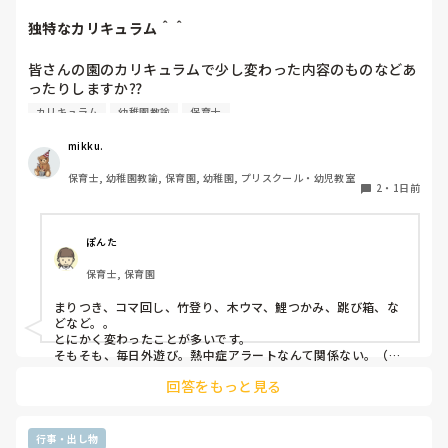
件が10年かけて段階的に引き下げられ、2035年10月には実質
独特なカリキュラム＾＾
的に全企業（1人以上）へ拡大されます。

従業員数がこの条件より少ない法人？でしょうか？

皆さんの園のカリキュラムで少し変わった内容のものなどあ
ったりしますか⁇

合う合わないは誰にでもあるし、それを早い段階で見極めるこ
とも必要だと思っています。

カリキュラム
幼稚園教諭
保育士
うちの園では、茶道・パソコン・読書会・お茶会（年長女児
ただ分析だけはして欲しいなと思います。

何が合わなかったのか。

のみ）・乾布摩擦（年中組以上児が体育の時間に体操服の上
mikku.
次に同じことにならないためにちょっと考えてみると良いかも
から行っています）があります。

です😊
保育士, 幼稚園教諭, 保育園, 幼稚園, プリスクール・幼児教室
2
・
1日前
ユニークだったり少し独特なものなどがあれば知りたいです
♪
ぽんた
保育士, 保育園
まりつき、コマ回し、竹登り、木ウマ、鯉つかみ、跳び箱、な
どなど。。

とにかく変わったことが多いです。

そもそも、毎日外遊び。熱中症アラートなんて関係ない。（日
陰作りや、水撒きなどで工夫はしていますが。。）
回答をもっと見る
行事・出し物