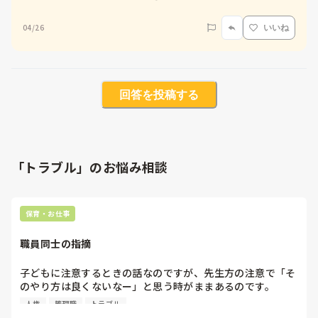
04/26
いいね
回答を投稿する
「トラブル」のお悩み相談
保育・お仕事
職員同士の指摘
子どもに注意するときの話なのですが、先生方の注意で「そ
のやり方は良くないなー」と思う時がままあるのです。

それで一部の関係性のできた先生の時はこちらでフォローす
人権
管理職
トラブル
る時もあり、後から「この前はありがとうねー」と言われる