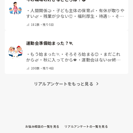
・
人間関係🤝
・
子ども主体の保育👶
・
有休が取りや
すい🌿
・
残業が少ない⏰
・
福利厚生・待遇✨
・
その
他(コメントで教えてください)
182
票・
残り5日
運動会準備始まった？🏃
・
もう始まった🏃
・
そろそろ始まる😊
・
まだこれ
から🌿
・
秋に入ってから🍁
・
運動会はないor終わ
った✨
・
その他(コメントで教えてください)
200
票・
残り4日
リアルアンケートをもっと見る
お悩み相談の一覧を見る
リアルアンケートの一覧を見る