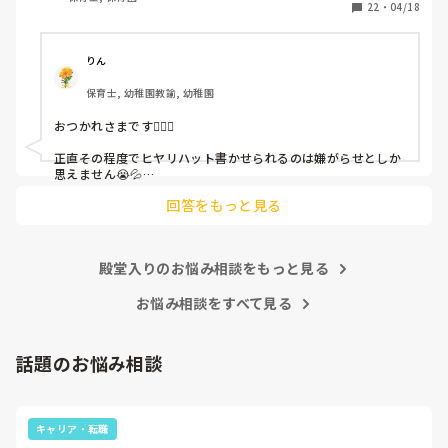
しかも、上司に↑この内容でも

22
・
04/18
「どうしたらなくせるか」

ちゃんと考えて対策を練って書き込むようにと。

呼ばれて一緒に対策を考えさせられること多数

りん
保育士, 幼稚園教諭, 幼稚園
これだけで30〜40分拘束されて辛いです

おつかれさまです🙇🏻‍♀️

皆さんの園はどうですか?
正直その程度でヒヤリハット書かせられるのは嫌がらせとしか
思えません😭💦

他の先生方も同様のことをされているのでしょうか？

回答をもっと見る
あまりご無理されませんよう…😢
殿堂入りのお悩み相談をもっと見る
お悩み相談をすべて見る
話題のお悩み相談
キャリア・転職