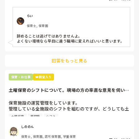
子どもの前でも

今で言う不適切保育も　

仕方ないよね

らい
もう何も言わずに

保育士, 保育園
子どもの言いなりになればいいんだね

などいう意見で…

辞めることは逃げではありませんよ。

よくない環境なら早目に違う職場に変えればいいと思います。
上の先生に相談することは難しそうです。

主任は同じ考えですし、園長は不在のことが多いです。

回答をもっと見る
最後の職場にしようと思っていましたが

正直苦しい。

辞めることは逃げ、と、過去辞めた人も何年も言われ続けて
保育・お仕事
👑殿堂入り
土曜保育のシフトについて。現場の方の率直な意見を伺いた
いです。
保育施設の運営管理をしています。

管理している全施設のシフトを組むのですが、どうしても土
曜保育だけは入れる方が少なく、いつも苦労しています。

土曜保育
管理職
シフト
応募の段階では皆、月1〜2回の土曜出勤があることに同意し
て入職しているはずですが、いざ勤務が始まると一日も土曜
しののん
出勤が出来ない方ばかりです。

保育士, 保育園, 認可保育園, 学童保育