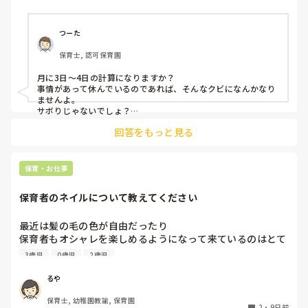
つーた
保育士, 認可保育園
月に3日〜4日の計算になりますか？

事情があって休んでいるのであれば、そんなクビになんかなり
ませんよ。

サボりじゃないでしょ？

回答をもっと見る
同じクラスの先生が、もしも今後、いい気がしないと言葉にし
てきたり、冷たくあたるなど態度にひどく変化があることが出
てきたら、その時には、話をして必要に応じて謝るなりすれば
いいと思います。

保育・お仕事
何も起きていない段階で、考えを深めすぎてしまうより、これ
保育者のネイルについて教えてください
からの振る舞いだと思いますよ。

もしまた、休むことがありそうならば、事前に話しておくこと
も大事かと。

最近は髪の毛の色が自由だったり

保育者もオシャレを楽しめるようになって来ているのはとて
憶測で考えて妄想を広げないことです。

も良いことだと思っているのですが、

デマがいつのまにか事実のようになってしまうのは、人間の思
3歳児
0歳児
2歳児
皆さんの園ではネイルの扱いはどうなっていますか？

い込みの度合いによるものです。
今の園では一応まだNGにはなっているのですが、

るや
爪が弱いからコーティングしていないと割れちゃう、とか
保育士, 幼稚園教諭, 保育園
色々理由がありつつ地味目のネイルを暗黙の了解でしている
2
・
9日前