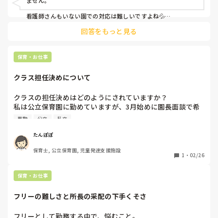
ません。

看護師さんもいない園での対応は難しいですよね💦

回答をもっと見る
お医者さんの言う「集団生活」と保育者が思う「集団生活」の
ズレを感じますね…
保育・お仕事
クラス担任決めについて
クラスの担任決めはどのようにされていますか？

私は公立保育園に勤めていますが、3月始めに園長面談で希
望を聞いて、人事異動の通知がきた後に、園長が決定したも
異動
公立
私立
のを3月末に発表されます。決定後はあまり変更がない感じ
なんですが、希望と違っていると園長に相談したりするので
たんぽぽ
しょうか？

保育士, 公立保育園, 児童発達支援施設
私立だともっと早く決定していたりしますか？
1
・
02/26
保育・お仕事
フリーの難しさと所長の采配の下手くそさ
フリーとして勤務する中で、悩むこと。
