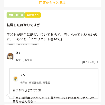
回答をもっと見る
て貰い、主任に報告してます。
保育・お仕事
👑殿堂入り
転職したばかりですが
子どもが勝手に転び、泣いておらず、赤くなってもいないの
に、いちいち「ヒヤリハット書いて」

と書かされ

休憩
園長先生
退職
休憩時間に書くしかなく、辛いです

（そう言う本人は書かない）

ぽち
保育士, 保育園
しかも、上司に↑この内容でも

22
・
04/18
「どうしたらなくせるか」

ちゃんと考えて対策を練って書き込むようにと。

呼ばれて一緒に対策を考えさせられること多数

りん
保育士, 幼稚園教諭, 幼稚園
これだけで30〜40分拘束されて辛いです

おつかれさまです🙇🏻‍♀️

皆さんの園はどうですか?
正直その程度でヒヤリハット書かせられるのは嫌がらせとしか
思えません😭💦
