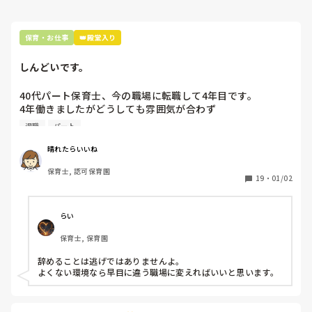
スに行かないの？と思われていたと思います。2歳児クラス
は在籍4人なので、休憩も程々で疲れないし大丈夫と担任は
いつも言っていますが、1人担任だし、私がいる時はしっか
保育・お仕事
👑殿堂入り
り休憩取ってもらいたい思いがあります。

私なりに考えて動いているのに、所長や次長はそんなこと考
しんどいです。
えてすらいないでしょうし、かといってそれを話したところ
でまともに取り合ってくれないと思うと他の先生方にも言わ
40代パート保育士、今の職場に転職して4年目です。

4年働きましたがどうしても雰囲気が合わず

退職しようと思っています。

退職
パート
周りの職員は、勤続10年以上から何十年という先生がほとん
晴れたらいいね
どです。

保育士, 認可保育園
保護者子どもの愚痴悪口が多く、

19
・
01/02
子どもの前でも

今で言う不適切保育も　

仕方ないよね

らい
もう何も言わずに

保育士, 保育園
子どもの言いなりになればいいんだね

などいう意見で…

辞めることは逃げではありませんよ。

よくない環境なら早目に違う職場に変えればいいと思います。
上の先生に相談することは難しそうです。

主任は同じ考えですし、園長は不在のことが多いです。
