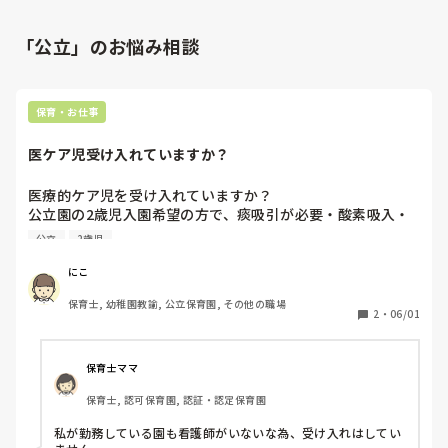
「公立」のお悩み相談
保育・お仕事
医ケア児受け入れていますか？
医療的ケア児を受け入れていますか？

公立園の2歳児入園希望の方で、痰吸引が必要・酸素吸入・
中期食・手術後の為戸外遊びは禁止の子が来ました。「集団
公立
2歳児
生活OKです」と来園されましたが、正直、どこがOKなの?!
と思ってしまいました。

にこ
管なんて、他のお子さんから引っ張られたりつまづいたりし
保育士, 幼稚園教諭, 公立保育園, その他の職場
そうでこわすぎるし、うちに看護師はいないので痰吸引なん
2
・
06/01
て少しの知識しかないし、手術後だって?!外遊びもダメっ
て…。

申し訳ないけど、お断りさせてもらった。

保育士ママ
なんで児童発達支援センターに行かないんだろう。行けない
保育士, 認可保育園, 認証・認定保育園
理由があるのかな。
私が勤務している園も看護師がいないな為、受け入れはしてい