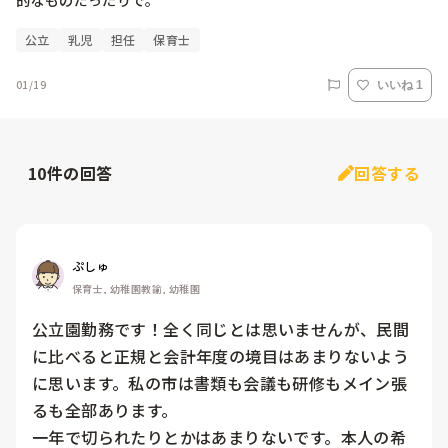
的なものだったりで。
公立
乳児
担任
保育士
01/19
いいね 1
10
件の回答
回答する
ぷしゅ
保育士, 幼稚園教諭, 幼稚園
公立園勤務です！全く同じとは思いませんが、民間
に比べると正規と会計年度の境目はあまりないよう
に思います。私の市は書類も会議も研修もメイン張
るも全部あります。　

一年で切られたりとかはあまりないです。本人の希