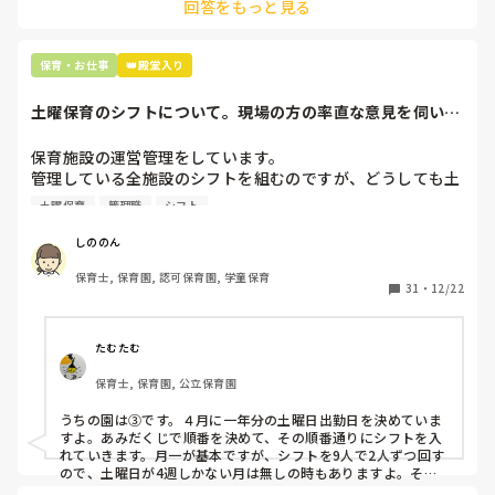
回答をもっと見る
最後の職場にしようと思っていましたが

正直苦しい。

辞めることは逃げ、と、過去辞めた人も何年も言われ続けて
保育・お仕事
👑殿堂入り
土曜保育のシフトについて。現場の方の率直な意見を伺いた
いです。
保育施設の運営管理をしています。

管理している全施設のシフトを組むのですが、どうしても土
曜保育だけは入れる方が少なく、いつも苦労しています。

土曜保育
管理職
シフト
応募の段階では皆、月1〜2回の土曜出勤があることに同意し
て入職しているはずですが、いざ勤務が始まると一日も土曜
しののん
出勤が出来ない方ばかりです。

保育士, 保育園, 認可保育園, 学童保育
31
・
12/22
そこで、

①土曜日の希望休は2日まで、と制限をかける

②毎月、必ず土曜保育に入ることのできる日を1日だけピッ
たむたむ
クアップしてもらう

保育士, 保育園, 公立保育園
③仮シフトが出た時、土曜出勤が難しければ自身で代わりの
人を交渉して見つけてもらう

うちの園は③です。４月に一年分の土曜日出勤日を決めていま
すよ。あみだくじで順番を決めて、その順番通りにシフトを入
上記のいずれかの対策を取り入れることを考えています。

れていきます。月一が基本ですが、シフトを9人で2人ずつ回す
ので、土曜日が4週しかない月は無しの時もありますよ。その
土曜日が出られない人は、同じシフト時間の人と自分で交代し
是非、現場の方の意見をお聞かせください。