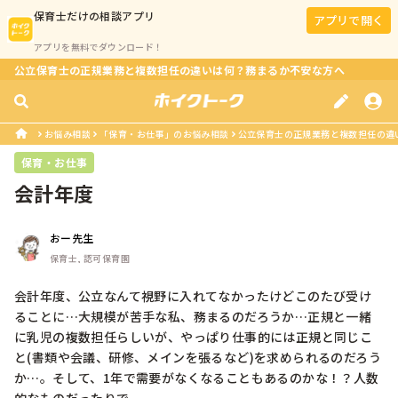
保育士
だけの相談アプリ
アプリで開く
アプリを無料でダウンロード！
公立保育士の正規業務と複数担任の違いは何？務まるか不安な方へ
お悩み相談
「保育・お仕事」のお悩み相談
公立保育士の正規業務と複数担任の違
保育・お仕事
会計年度
おー先生
保育士, 認可保育園
会計年度、公立なんて視野に入れてなかったけどこのたび受け
ることに…大規模が苦手な私、務まるのだろうか…正規と一緒
に乳児の複数担任らしいが、やっぱり仕事的には正規と同じこ
と(書類や会議、研修、メインを張るなど)を求められるのだろう
か…。そして、1年で需要がなくなることもあるのかな！？人数