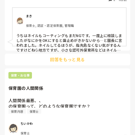
人が半数くらいいます。

最近はプールがあったりと素足になることが多いのですが、
足は煌びやかなネイルになっています。笑

まき
保育士, 認証・認定保育園, 管理職
そもそもどうしてネイルがNGだったんだっけ？とだんだん
わからなくなって来ました笑

うちはネイルもコーティングもまだNGです。一度上に相談しま
他の園ではどのような感じなのか教えていただけたら嬉しい
したがなにかをOKにすると歯止めがきかないから…と園長に言
われました。ネイルしてるほうが、指先危なくない気がするん
ですけどね💦地方ですが、小さな認可外保育所などはネイル
OKのとこもあるようです。
回答をもっと見る
保育・お仕事
保育園の人間関係
人間関係最悪、、

の保育園って、どのような保育園ですか？
保育内容
保育士
ちいかわ
保育士