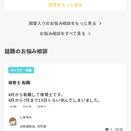
他の先生方も同様のことをされているのでしょうか？

回答をもっと見る
あまりご無理されませんよう…😢
殿堂入りのお悩み相談をもっと見る
お悩み相談をすべて見る
話題のお悩み相談
キャリア・転職
保育士 転職
4月から転職して保育士です。

4月から7月まで15日くらい休んでしまいました。

同じクラスの先生いるのですが、いい気しないと思います。
転職
正社員
保育士
やめた方がいいですかね？また、クビになりますかね？
しなもん
幼稚園教諭, 保育園
4
・
9日前