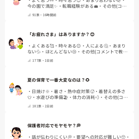
今の園で満足✨
・
転職経験がある💼
・
その他(コメ
ントで教えてください)
91
票・
16時間前
「お疲れさま」はありますか？😊
・
よくある🥰
・
時々ある😊
・
人による🤔
・
あまり
ない💦
・
ほとんどない😢
・
その他(コメントで教え
てください)
177
票・
1日前
夏の保育で一番大変なのは？🌻
・
日焼け🌞
・
暑さ・熱中症対策🥵
・
着替えの多さ
👕
・
水遊びの準備🏖️
・
体力の消耗💨
・
その他(コメ
ントで教えてください)
181
票・
2日前
保護者対応でモヤモヤ？💭
・
話が伝わりにくい💭
・
要望への対応が難しい🥺
・