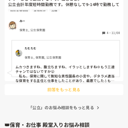
公立会計年度短時間勤務です。休憩なしで9-14時で勤務して
います。所長も次長も、ポンコツで園全体のことも、クラス
特別支援加配
怪我対応
休憩
のことも何も知ろうともしないし行事前なんてギリギリにな
らないと色々決まらないなど、先生たちはストレスかかえな
みー
がらやっています。

保育士, 公立保育園
次長は0,1クラスの担任も兼務していますが、クラスには入
4
・
11/08
らず事務ばかり。0,1クラスはお局もおり、子どもの人数が
少ないと行事前で忙しくても1人上がってしまったり、7人ク
ラスなのに怪我が怖いからと職員を4人以上つけたりしてい
たむたむ
ます。3歳児クラスも加配や手が出る子がいて大変なのに、
保育士, 保育園, 公立保育園
そこには職員増やさないで、実際先日怪我がありました。

普段は、私は午前中から給食まで0,1で、その後1人担任の
ムカつきますね、腹立ちますね、イラッとしますね💢もう三連
2,4歳児に担任の休憩と入れ替わりで入っています。休憩は1
チャンではないですか😤

時間取って貰えるように、担任がいても1時間は確実にクラ
　私も、保育に関して無知な男性園長の小言や、デタラメ適当
スにいるようにしています。

な保育をする主任と仕事をしたことがあり、最悪でした💧もう
ね、「大丈夫でーす！」、「今からやりまーす！」、「そうな
今日、0,1クラスの給食終わりが11:20で、2歳児クラスに
回答をもっと見る
んですねー！」でやりきりましたよ😅そして、帰ってからよく
11:25-12:25、その後4歳児クラスに行きました。

お風呂で文句を叫んでいました（笑）
2歳児クラスは2人しかいなかったこともあり、担任は休憩し
つつ寝かしつけもしていました。

私は休憩時間として1時間部屋にいたのですが、所長が「4歳
「公立」のお悩み相談をもっと見る
児クラスに行っていますか？」と声をかけてきたので、「こ
れからいきます」と言いました。所長の言い方がイライラし
👑保育・お仕事 殿堂入りお悩み相談
ている感じで、担任が寝かしつけしてんのになんで次のクラ