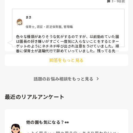
3
・
9日前
まき
保育士, 認証・認定保育園, 管理職
色々な種類がありそうな気がするのですが、以前勤めていた園
は園長の好き嫌いがすごく一度気に入らないことをするとター
ゲットのようにネチネチ呼び出され注意をうけていました。順
番に保育士が退職代行で辞めていっていました。残ってる先生
は園長のご機嫌取りでサビ残当たり前、製作や発表会なども自
回答をもっと見る
由にできずで、やめたいけど子どもたちのことを思うとやめれ
ない…というような状態でした。きっと他にもこんな園たくさ
んありそうですよね💦
話題のお悩み相談をもっと見る
最近のリアルアンケート
他の園も気になる？👀
・
よく思う👀
・
時々思う😊
・
あまり思わない🌿
・