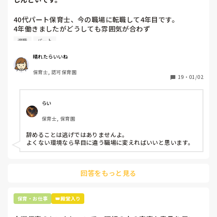
40代パート保育士、今の職場に転職して4年目です。

4年働きましたがどうしても雰囲気が合わず

退職しようと思っています。

退職
パート
周りの職員は、勤続10年以上から何十年という先生がほとん
晴れたらいいね
どです。

保育士, 認可保育園
保護者子どもの愚痴悪口が多く、

19
・
01/02
子どもの前でも

今で言う不適切保育も　

仕方ないよね

らい
もう何も言わずに

保育士, 保育園
子どもの言いなりになればいいんだね

などいう意見で…

辞めることは逃げではありませんよ。

よくない環境なら早目に違う職場に変えればいいと思います。
上の先生に相談することは難しそうです。

主任は同じ考えですし、園長は不在のことが多いです。

回答をもっと見る
最後の職場にしようと思っていましたが

正直苦しい。

辞めることは逃げ、と、過去辞めた人も何年も言われ続けて
保育・お仕事
👑殿堂入り