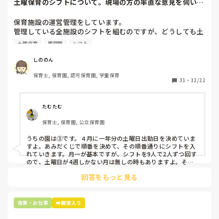
土曜保育のシフトについて。現場の方の率直な意見を伺いた
いです。
保育施設の運営管理をしています。

管理している全施設のシフトを組むのですが、どうしても土
曜保育だけは入れる方が少なく、いつも苦労しています。

土曜保育
管理職
シフト
応募の段階では皆、月1〜2回の土曜出勤があることに同意し
て入職しているはずですが、いざ勤務が始まると一日も土曜
しののん
出勤が出来ない方ばかりです。

保育士, 保育園, 認可保育園, 学童保育
31
・
12/22
そこで、

①土曜日の希望休は2日まで、と制限をかける

②毎月、必ず土曜保育に入ることのできる日を1日だけピッ
たむたむ
クアップしてもらう

保育士, 保育園, 公立保育園
③仮シフトが出た時、土曜出勤が難しければ自身で代わりの
人を交渉して見つけてもらう

うちの園は③です。４月に一年分の土曜日出勤日を決めていま
すよ。あみだくじで順番を決めて、その順番通りにシフトを入
上記のいずれかの対策を取り入れることを考えています。

れていきます。月一が基本ですが、シフトを9人で2人ずつ回す
ので、土曜日が4週しかない月は無しの時もありますよ。その
土曜日が出られない人は、同じシフト時間の人と自分で交代し
是非、現場の方の意見をお聞かせください。
回答をもっと見る
て貰い、主任に報告してます。
保育・お仕事
👑殿堂入り