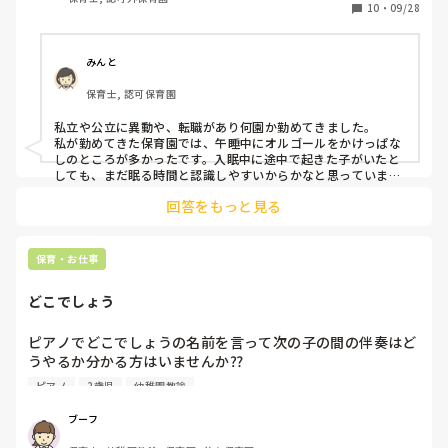
今までの園ではかけていた、とのこと。

10
・
09/28
入眠するまでのBGM的なものかな、と捉え、了承しました
が、子ども達が寝静まった頃に消すと、休憩から戻ってきた
みんと
その先生が再生ボタンを押し、再びかかっている状態で、起
保育士, 認可保育園
床時間までかかっていました。

私立や公立に異動や、転職があり何園か勤めてきました。

午睡中ずっと音楽が流れているのは子ども達も落ち着かない
私が勤めてきた保育園では、午睡中にオルゴールをかけっぱな
のでは、と思い、その先生とも一度お話ししてみる予定でい
しのところが多かったです。入眠中に途中で起きた子がいたと
るのですが…。

しても、まだ眠る時間と認識しやすいからかなと思っていまし
た。

回答をもっと見る
落ち着きのない、いわゆるグレーな子も、眠る前に興奮気味で
私が今まで勤めていた園では、午睡中にCDで音楽をかけた
も曲を流しておけば少しは落ち着いた傾向もあります。

ことは無かったです。

しかし、1つの園だけは全く曲なしで寝かしつけをしていまし
寝かしつけ時に保育士が子守唄を歌ったりすることはもちろ
た。曲があることに慣れていると、何もない無音に寝てくれる
保育・お仕事
んあります。

のか？と不安に思うほどでしたが、子どもたちはみんなおとな
しく眠れていたので、そこで初めてオルゴールはそんなに関係
どこでしょう
ないのかなと思いました。
皆さんの園では午睡中、音楽をかけているのか、音楽は必要
•不必要というご意見など、是非お聞きしたいです。
ピアノでどこでしょうの名前を言って次の子の間の伴奏はど
うやるか分かる方はいませんか⁇

やっている先生が伴奏やっていてわからないです…

ピアノ
2歳児
幼稚園教諭
教えてください🙇‍♀️
ブーフ