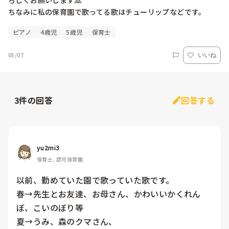
ろしくお願いします🙇

ちなみに私の保育園で歌ってる歌はチューリップなどです。
ピアノ
4歳児
5歳児
保育士
05/07
いいね
3
件の回答
回答する
yu2mi3
保育士, 認可保育園
以前、勤めていた園で歌っていた歌です。

春→先生とお友達、お母さん、かわいいかくれん
ぼ、こいのぼり等

夏→うみ、森のクマさん、
