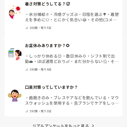
暑さ対策どうしてる？🥵
・
水分補給🥤
・
冷感グッズ🧊
・
日陰を選ぶ🌳
・
着替
えを多めに👕
・
とにかく気合い😂
・
その他(コメン
トで教えてください)
166
票・
残り5日
お盆休みありますか？🌻
・
しっかり休める😊
・
数日休み🌻
・
シフト制で出
勤💼
・
ほぼ通常どおり👶
・
まだ分からない🤔
・
その
他(コメントで教えてください)
190
票・
残り4日
口臭対策ってしていますか？
・
歯磨きのみ
・
ブレスケアなどを飲んでいる
・
マウ
スウォッシュを使用する
・
舌ブラシでケアをしっか
りする
・
フリスクをかじる
・
気にしたことない
・
そ
193
票・
残り3日
の他(コメントで教えて下さい)
リアルアンケートをもっと見る