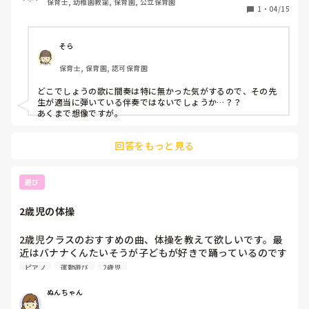
保育士, 幼稚園教諭, 保育園, 公立保育園
1
・
04/15
そら
保育士, 保育園, 認可保育園
どこでしょうの歌に間奏は特に無かった気がするので、その先
生が適当に弾いている伴奏ではないでしょうか…？？

あくまで想像ですが。
回答をもっと見る
遊び
2歳児の体操
2歳児クラスのおすすめの曲、体操を教えて欲しいです。最
近はバナナくんたいそうが子どもが好きで踊っているのです
が、他にもバリエーションを増やしたいです！
ピアノ
運動遊び
2歳児
ぬんちゃん