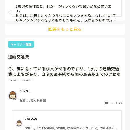
1歳児の製作だと、何か一つ行うくらいで良いかなと思いま
す。

例えば、出来上がったうちわにスタンプをする。もしくは、手
形やスタンプなどを子どもがしたものを、後からうちわの形に
切る。1歳児なんて集中できないです。興味を持って来てくれ
回答をもっと見る
ただけで十分です。

お部屋では、ビニールシートを敷いて、片栗粉粘土、寒天や春
雨遊び、氷遊び、など間食遊びをたくさん行っています。

キャリア・転職
ホールに行っているクラスにお邪魔するのも良いかなと思いま
通勤交通費
す！いつもと違うおもちゃ、室内に興味津々です！
今、気になっている求人があるのですが、1ヶ月の通勤交通
費に上限があり、自宅の最寄駅から園の最寄駅までの通勤定
期代が5,000円ほどオーバーします

転職
保育士
たかが5,000円と考えるか…

私としてはなかなか大きい金額なので、この時点で応募を迷
クッキー
っているのですが、皆さんならどうしますか？
保育士, 認可保育園
1
・
1日前
わたあめ
保育士, その他の職種, 保育園, 放課後等デイサービス, 児童発達支援