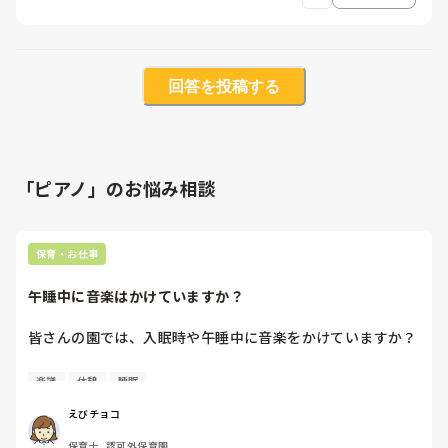
回答を投稿する
「ピアノ」のお悩み相談
保育・お仕事
午睡中に音楽はかけていますか？
皆さんの園では、入眠時や午睡中に音楽をかけていますか？

私の勤める園ではかけていなかったのですが、ある保育士さ
楽譜
休憩
睡眠
んが来てから、午睡の時間になるとその方が持参するオルゴ
ールのCDをかけるようになりました。

えびチョコ
０歳〜2歳児のクラスで、直近のお話しです。

保育士, 認可外保育園