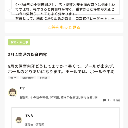
0〜2歳児の小規模園だと、広さ調整と安全面の両立は悩ましい
ですよね。軽すぎると共倒れが怖く、重すぎると移動が大変と
いうお気持ち、とてもよく分かります。

対策として、底面に滑り止めがある「自立式ベビーゲート」な
ら、つかまり立ちでも倒れにくく移動も楽でおすすめです。ま
回答をもっと見る
た、ストッパー付きキャスターをつけたロー棚を仕切りにすれ
ば、倒れず収納にもなって一石二鳥です。

今のウレタン製を活かすなら、壁や固定家具で挟む配置にした
り、脚元に水入りペットボトルなどの重りを付けて補強してみ
保育・お仕事
てくださいね。安全で使いやすい方法が見つかるよう応援して
8月.1歳児の保育内容
8月の保育内容どうしてますか？暑くて、プ一ルが出来ず、
ホ一ルのとりあいになります。ホ一ルでは、ボ一ルや平均
台、風船で遊んでいます。製作で、うちわや望遠鏡や風鈴🎐
制作
保育内容
1歳児
製作をしたりしますが、なかなか、集中できません。1歳児
クラスです、玩具で遊ばせながら、何人かずつよんで、やっ
あす
ています。何か、いいアイデアや、工夫など、何でもいいの
看護師, その他の職種, 保育園, 認可外保育園, 病児保育, 病院
で、教えて下さい。
1
・
1日前
内保育, その他の職場
ぽんた
保育士, 保育園