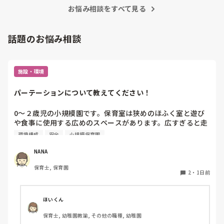
お悩み相談をすべて見る
話題のお悩み相談
施設・環境
パーテーションについて教えてください！
0〜２歳児の小規模園です。保育室は狭めのほふく室と遊び
や食事に使用する広めのスペースがあります。広すぎると走
り回ったりして落ち着かないので、活動によってパーテーシ
環境構成
安全
小規模保育園
ョンで仕切っています。このパーテーションがウレタンのよ
うな素材で軽いので、ちょっと体が当たると倒れたり、つか
NANA
まり立ちが不安定な子にとっては共倒れになったりで危険で
保育士, 保育園
す。かと言って固定してしまうと活動によって柔軟に移動す
2
・
1日前
ることができなくなってしまうし…以前勤務していた園では
しっかりした重いものを置いていましたが、移動が大変で使
い勝手が悪く、子どもがぶつかって倒れた時に怖い思いをし
ほいくん
ました。

保育士, 幼稚園教諭, その他の職種, 幼稚園
皆さんの園ではどんなもので工夫されていますか？