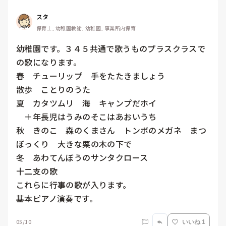
スタ
保育士, 幼稚園教諭, 幼稚園, 事業所内保育
幼稚園です。３４５共通で歌うものプラスクラスで
の歌になります。

春　チューリップ　手をたたきましょう

散歩　ことりのうた

夏　カタツムリ　海　キャンプだホイ

　＋年長児はうみのそこはあおいうち

秋　きのこ　森のくまさん　トンボのメガネ　まつ
ぼっくり　大きな栗の木の下で

冬　あわてんぼうのサンタクロース

十二支の歌

これらに行事の歌が入ります。

基本ピアノ演奏です。
05/10
いいね 1