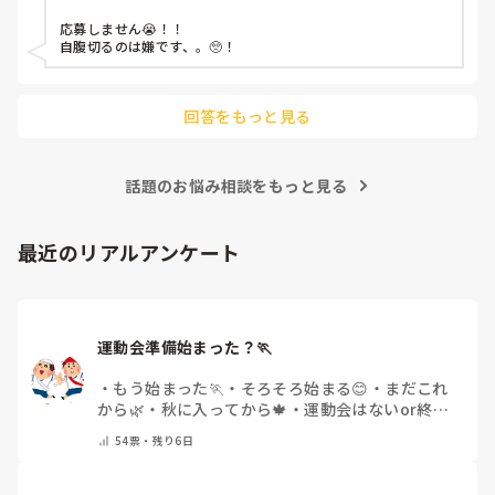
施設
応募しません😭！！

自腹切るのは嫌です、。🥺！

回答をもっと見る
話題のお悩み相談をもっと見る
最近のリアルアンケート
運動会準備始まった？🏃
・
もう始まった🏃
・
そろそろ始まる😊
・
まだこれ
から🌿
・
秋に入ってから🍁
・
運動会はないor終わ
った✨
・
その他(コメントで教えてください)
54
票・
残り6日