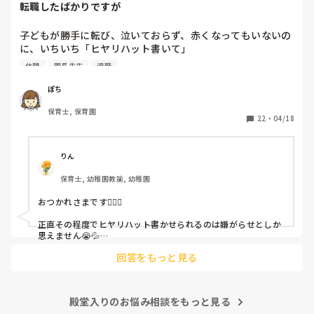
転職したばかりですが
子どもが勝手に転び、泣いておらず、赤くなってもいないの
に、いちいち「ヒヤリハット書いて」

と書かされ

休憩
園長先生
退職
休憩時間に書くしかなく、辛いです

（そう言う本人は書かない）

ぽち
保育士, 保育園
しかも、上司に↑この内容でも

22
・
04/18
「どうしたらなくせるか」

ちゃんと考えて対策を練って書き込むようにと。

呼ばれて一緒に対策を考えさせられること多数

りん
保育士, 幼稚園教諭, 幼稚園
これだけで30〜40分拘束されて辛いです

おつかれさまです🙇🏻‍♀️

皆さんの園はどうですか?
正直その程度でヒヤリハット書かせられるのは嫌がらせとしか
思えません😭💦

他の先生方も同様のことをされているのでしょうか？

回答をもっと見る
あまりご無理されませんよう…😢
殿堂入りのお悩み相談をもっと見る