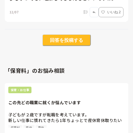
12/07
いいね 2
回答を投稿する
「保育料」のお悩み相談
保育・お仕事
この先どの職業に就くか悩んでいます
子どもが２歳ですが転職を考えています。

新しい仕事に慣れてきたら1年ちょっとで産休育休取りたい
と考えています。

保育料
産休
育休
今は、8年続けてきたところで育休明け→時短正社員なので