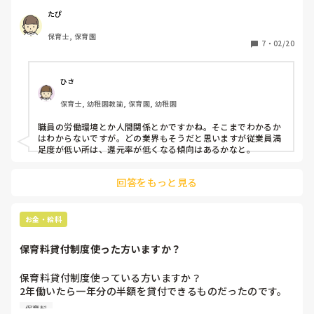
暴行で書類送検されたというニュースが…

たぴ
いずれ自分の子どもを預けて仕事をする予定ですが不安が付
保育士, 保育園
きまといます。

7
・
02/20
保護者として、どのような観点で園を選べば良いのでしょう
か？

実際にお子さまを預けている(いた)方や保育者のご意見をお
ひさ
保育士, 幼稚園教諭, 保育園, 幼稚園
職員の労働環境とか人間関係とかですかね。そこまでわかるか
はわからないですが。どの業界もそうだと思いますが従業員満
足度が低い所は、還元率が低くなる傾向はあるかなと。
回答をもっと見る
お金・給料
保育料貸付制度使った方いますか？
保育料貸付制度使っている方いますか？

2年働いたら一年分の半額を貸付できるものだったのです。
働き始めたときは2年も同じ市で続ける気なかったのでかな
保育料