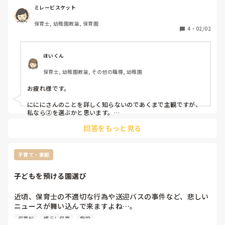
すが片道45分ほどかかっているので

ミレービスケット
もう少し近い場所でパート、今より勤務を１時間くらい延ば
保育士, 幼稚園教諭, 保育園
せたら時間を有効に使えるかなって思っています。

4
・
02/02
そこで質問なのですが

みなさんならどの職業を選びますか？

保育士は潜在保育士の支援で、就職準備金が貰えたり

ほいくん
2年働いたら保育料半額になったりする制度を

保育士, 幼稚園教諭, その他の職種, 幼稚園
使えるのですが、子どもが保育園に入るのと同時期に

申し込みでないと使えません。

お疲れ様です。

ゆくゆく正社員に、、と思って事務か、子ども服の店員とか
か、引き続き保育士か、2人目の保育園入園と同時に制度を
にににさんのことを詳しく知らないのであくまで主観ですが、
利用してから保育士に戻るか、、

私なら②を選ぶかと思います。

回答をもっと見る
子育ての時期はとにかく忙しい！精神的にも肉体的にも追い込
①事務のパート

まれます。と思うと、③なのですが、③ではこれまで積み上げ
②引き続き保育士（7時間パート）

てきたキャリアが無駄になります。

③アパレルなどでゆるく働く

子育て・家庭
いずれは保育の道へ・・・。保育で頑張ってきた人はやはりそ
こに立ち返りますよー。

子どもを預ける園選び
だから、いつでも戻れる道を確保して置く必要はあるのではな
いかなー。可能なら保育士としてもうすこし余裕を持って働け
近頃、保育士の不適切な行為や送迎バスの事件など、悲しい
るように配慮してもらえるところがあるといいのですが。

ニュースが舞い込んで来ますよね…。

数日前にも、住んでいる市内でこども園の職員が子どもへの
応援しています！
保育料
慣らし保育
施設