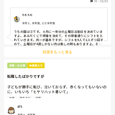
31
・
12/22
そこで、

①土曜日の希望休は2日まで、と制限をかける

②毎月、必ず土曜保育に入ることのできる日を1日だけピッ
たむたむ
クアップしてもらう

保育士, 保育園, 公立保育園
③仮シフトが出た時、土曜出勤が難しければ自身で代わりの
人を交渉して見つけてもらう

うちの園は③です。４月に一年分の土曜日出勤日を決めていま
すよ。あみだくじで順番を決めて、その順番通りにシフトを入
上記のいずれかの対策を取り入れることを考えています。

れていきます。月一が基本ですが、シフトを9人で2人ずつ回す
ので、土曜日が4週しかない月は無しの時もありますよ。その
土曜日が出られない人は、同じシフト時間の人と自分で交代し
是非、現場の方の意見をお聞かせください。
回答をもっと見る
て貰い、主任に報告してます。
保育・お仕事
👑殿堂入り
転職したばかりですが
子どもが勝手に転び、泣いておらず、赤くなってもいないの
に、いちいち「ヒヤリハット書いて」

と書かされ

休憩
園長先生
退職
休憩時間に書くしかなく、辛いです

（そう言う本人は書かない）

ぽち
保育士, 保育園