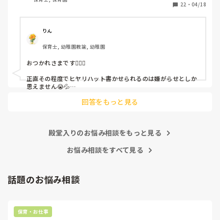
しかも、上司に↑この内容でも

22
・
04/18
「どうしたらなくせるか」

ちゃんと考えて対策を練って書き込むようにと。

呼ばれて一緒に対策を考えさせられること多数

りん
保育士, 幼稚園教諭, 幼稚園
これだけで30〜40分拘束されて辛いです

おつかれさまです🙇🏻‍♀️

皆さんの園はどうですか?
正直その程度でヒヤリハット書かせられるのは嫌がらせとしか
思えません😭💦

他の先生方も同様のことをされているのでしょうか？

回答をもっと見る
あまりご無理されませんよう…😢
殿堂入りのお悩み相談をもっと見る
お悩み相談をすべて見る
話題のお悩み相談
保育・お仕事