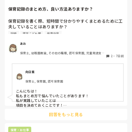
現をするのかな？と考えられるといいですね！

保育記録のまとめ方、良い方法ありますか？
子どもを1人の人間として見ること保育者として大切な姿勢だ
と思っています。

子どもってすごい力を持っているので自分のことをわかってく
保育記録を書く際、短時間で分かりやすくまとめるために工
れるいつも寄り添ってくれるとわかってくれる先生の話は聞い
夫していることはありますか？

てくれると思いますよ。なので手遊びや隙間時間に子どもの気
観察したことが多い日は、どのように優先順位をつけて記録
持ちを惹きつけるゲームなど保育のレパートリーがたくさんあ
記録
認定こども園
保育内容
していますか？

ると助けられます。

子ども達は楽しそうと思ったところに集まったり気持ちを集中
みなさんの方法を教えていただきたいです！
あお
させたり話を聞いてくれると思うので先生自身楽しく保育して
くださいね。

保育士, 幼稚園教諭, その他の職種, 認可保育園, 児童発達支援
2
・
7日前
綺麗事ばかり言いましたが実際の現場は戦場ですよね（ ; ; ）
施設, その他の職場, 管理職
プライベートではゆっくり休んでくださいね。
向日葵
保育士, 保育園, 認可保育園
こんにちは！

私もまとめ方で悩んでいたことがあります！

私が実践していたことは

項目を決めておくことです！

年齢で大体の発達や活動は決まっていると思うので💡

回答をもっと見る
例えば

・トイトレの進み方

・食事

・どんな遊びが好きか苦手か

保育・お仕事