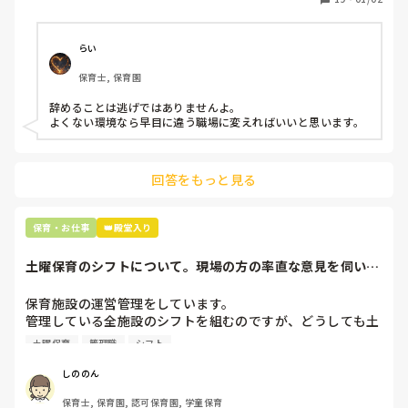
子どもの前でも

今で言う不適切保育も　

仕方ないよね

らい
もう何も言わずに

保育士, 保育園
子どもの言いなりになればいいんだね

などいう意見で…

辞めることは逃げではありませんよ。

よくない環境なら早目に違う職場に変えればいいと思います。
上の先生に相談することは難しそうです。

主任は同じ考えですし、園長は不在のことが多いです。

回答をもっと見る
最後の職場にしようと思っていましたが

正直苦しい。

辞めることは逃げ、と、過去辞めた人も何年も言われ続けて
保育・お仕事
👑殿堂入り
土曜保育のシフトについて。現場の方の率直な意見を伺いた
いです。
保育施設の運営管理をしています。

管理している全施設のシフトを組むのですが、どうしても土
曜保育だけは入れる方が少なく、いつも苦労しています。

土曜保育
管理職
シフト
応募の段階では皆、月1〜2回の土曜出勤があることに同意し
て入職しているはずですが、いざ勤務が始まると一日も土曜
しののん
出勤が出来ない方ばかりです。

保育士, 保育園, 認可保育園, 学童保育