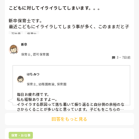
こどもに対してイライラしてしまいます。。。
新卒保育士です。

最近こどもにイライラしてしまう事が多く、このままだと子
どもが嫌いになってしまうんじゃないかと怖くなる時があり
正社員
保育士
ます。今は、イライラすることはあっても結局はかわいいし
だいすきだなと思います。ですが、4月に比べると、子ども
新卒
に対してイライラしてしまう事が増えてきました。何度注意
保育士, 認可保育園
しても言うことを聞いてくれなかったり、逆に自分の指示が
3
・
7日前
通らない焦りからくる自分へのイラつきなど、いろんな感情
があります。今はフリーとして色々なクラスに入らせて貰っ
ていますが、幼児クラスに入ると余計イライラしてしまう回
はちみつ
数がふえてしまいます。皆さんはこどもに対してイライラし
保育士, 幼稚園教諭, 保育園
てしまうことはありますか？😿😿
毎日お疲れ様です。

私も経験ありますよー。

イライラする原因って落ち着いて振り返ると自分側の余裕のな
さからくることが多いなと思っています。子どもをこちらの思
うように動かそう(動かさなきゃ)、言うことを聞かせよう(聞か
回答をもっと見る
せなきゃ)などの責任感からや、他の先生方からの視線など気に
なって純粋な可愛い子ども達をコントロールしようとしていた
自分に何度反省したことか。。

子どもにも感情があるし、行動にら理由があると思うのでイラ
保育・お仕事
っとした時は一旦落ち着いて、どうしてこの子はこのような表