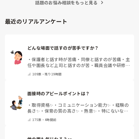
話題のお悩み相談をもっと見る
最近のリアルアンケート
どんな場面で話すのが苦手ですか？
・
保護者と話す時が苦痛
・
同僚と話すのが苦痛
・
主
任や園長など上司と話すのが苦
・
職員会議や研修場
面で話すのが苦
・
話すことは苦痛じゃない♡
・
その
109
票・
残り19時間
他(コメントで教えてください)
面接時のアピールポイントは？
・
取得資格✨
・
コミュニケーション能力✨
・
経験の
長さ✨
・
保育の質の高さ✨
・
熱意✨
・
特にないな
・
その他(コメントで教えて下さい)
175
票・
4時間前
他の園も気になる？👀