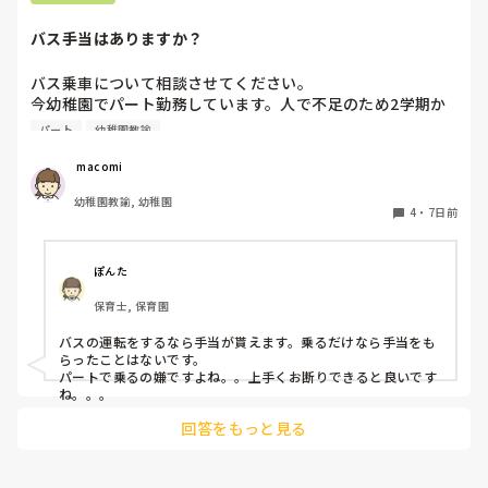
などです！

バス手当はありますか？
それに加えて

その月に気になったことを付け加えるようにしていました！
バス乗車について相談させてください。

今幼稚園でパート勤務しています。人で不足のため2学期か
らはバスにも乗ってほしいと言われてます。同じパートの先
パート
幼稚園教諭
生は、バスに乗るならバス手当がないといけないと言い、結
果的にそう言うことを言わない私にバス乗車の話がやってき
 macomi
ました。バスに乗る場合はバス手当があるものなのでしょう
幼稚園教諭, 幼稚園
か？？？
4
・
7日前
ぽんた
保育士, 保育園
バスの運転をするなら手当が貰えます。乗るだけなら手当をも
らったことはないです。

パートで乗るの嫌ですよね。。上手くお断りできると良いです
ね。。。
回答をもっと見る