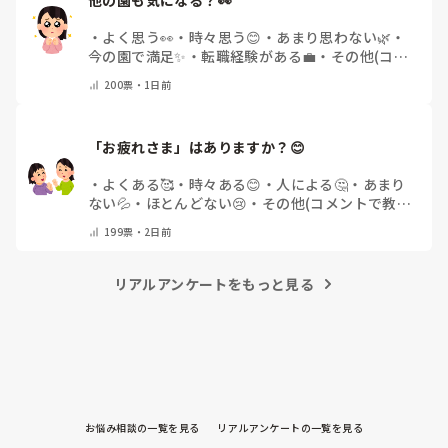
・
よく思う👀
・
時々思う😊
・
あまり思わない🌿
・
今の園で満足✨
・
転職経験がある💼
・
その他(コメ
ントで教えてください)
200
票・
1日前
「お疲れさま」はありますか？😊
・
よくある🥰
・
時々ある😊
・
人による🤔
・
あまり
ない💦
・
ほとんどない😢
・
その他(コメントで教え
てください)
199
票・
2日前
リアルアンケートをもっと見る
お悩み相談の一覧を見る
リアルアンケートの一覧を見る