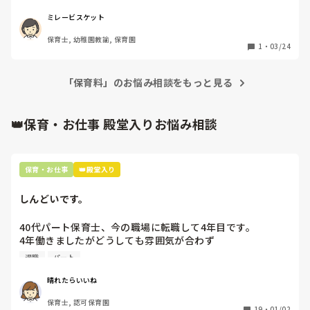
り遅れてしまいましたが今から申請しようかなと思っていま
す。

ミレービスケット
今申請すれば5ヶ月か６ヶ月分の半額しかもらえません。そ
保育士, 幼稚園教諭, 保育園
して手続きがかなり大変です。あと、10月復帰だったので3
1
・
03/24
月末で辞めるなら中途半端かなと思っています。

2年働いても、本来もらえる予定だった半分なので迷いま
す。

「保育料」のお悩み相談をもっと見る
みなさんなら申請しますか？？　

👑保育・お仕事 殿堂入りお悩み相談
保育・お仕事
👑殿堂入り
しんどいです。
40代パート保育士、今の職場に転職して4年目です。

4年働きましたがどうしても雰囲気が合わず

退職しようと思っています。

退職
パート
周りの職員は、勤続10年以上から何十年という先生がほとん
晴れたらいいね
どです。

保育士, 認可保育園
保護者子どもの愚痴悪口が多く、

19
・
01/02