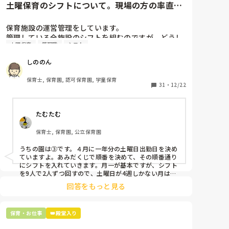
土曜保育のシフトについて。現場の方の率直な
意見を伺いたいです。
保育施設の運営管理をしています。

管理している全施設のシフトを組むのですが、どうし
土曜保育
管理職
シフト
ても土曜保育だけは入れる方が少なく、いつも苦労し
ています。

しののん
応募の段階では皆、月1〜2回の土曜出勤があることに
同意して入職しているはずですが、いざ勤務が始まる
保育士, 保育園, 認可保育園, 学童保育
と一日も土曜出勤が出来ない方ばかりです。

31
・
12/22
そこで、

たむたむ
①土曜日の希望休は2日まで、と制限をかける

②毎月、必ず土曜保育に入ることのできる日を1日だ
保育士, 保育園, 公立保育園
けピックアップしてもらう

③仮シフトが出た時、土曜出勤が難しければ自身で代
うちの園は③です。４月に一年分の土曜日出勤日を決め
わりの人を交渉して見つけてもらう

ていますよ。あみだくじで順番を決めて、その順番通り
にシフトを入れていきます。月一が基本ですが、シフト
上記のいずれかの対策を取り入れることを考えていま
を9人で2人ずつ回すので、土曜日が4週しかない月は無
しの時もありますよ。その土曜日が出られない人は、同
す。

回答をもっと見る
じシフト時間の人と自分で交代して貰い、主任に報告し
てます。
是非、現場の方の意見をお聞かせください。
保育・お仕事
👑殿堂入り