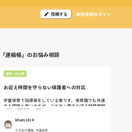
新規登録
ログイン
投稿する
「連絡帳」のお悩み相談
保育・お仕事
お迎え時間を守らない保護者への対応
学童保育で指導員をしている者です。保育園でも共通
する課題と思いますが、コドモン等のお迎え時間登録
ICT
学童保育
学童
システムに入っている情報と、実際に保護者がお迎え
に来る時間が大きくズレて対応に困ったことはありま
kham1014
せんでしょうか？

私の施設ではしょっちゅうで、16時にお迎えになって
その他の職種, 学童保育