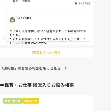
保育士, 保育園
人が足りない園はこんな感じなんでしょうか。
3
・
07/07
tanahara
とにかく人を確保しないと経営がまわっていかないです
もんね。

たまたま仕事探してて見つけた人からしたらラッキー！
くらいにしか思わないかも。

でも、根本的に園のやり方が悪くて人が辞めて行くなら
そこを変えないと入ってきた人がいても出て行く人もい
回答をもっと見る
ると思います。

その場しのぎでしかないですよね。
「連絡帳」のお悩み相談をもっと見る
👑保育・お仕事 殿堂入りお悩み相談
保育・お仕事
👑殿堂入り