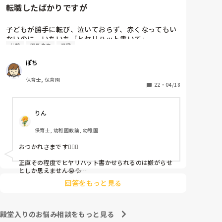
転職したばかりですが
子どもが勝手に転び、泣いておらず、赤くなってもい
ないのに、いちいち「ヒヤリハット書いて」

休憩
園長先生
退職
と書かされ

休憩時間に書くしかなく、辛いです

ぽち
（そう言う本人は書かない）

保育士, 保育園
しかも、上司に↑この内容でも

22
・
04/18
「どうしたらなくせるか」

ちゃんと考えて対策を練って書き込むようにと。

りん
呼ばれて一緒に対策を考えさせられること多数

保育士, 幼稚園教諭, 幼稚園
これだけで30〜40分拘束されて辛いです

おつかれさまです🙇🏻‍♀️

皆さんの園はどうですか?
正直その程度でヒヤリハット書かせられるのは嫌がらせ
としか思えません😭💦

他の先生方も同様のことをされているのでしょうか？

回答をもっと見る
あまりご無理されませんよう…😢
殿堂入りのお悩み相談をもっと見る