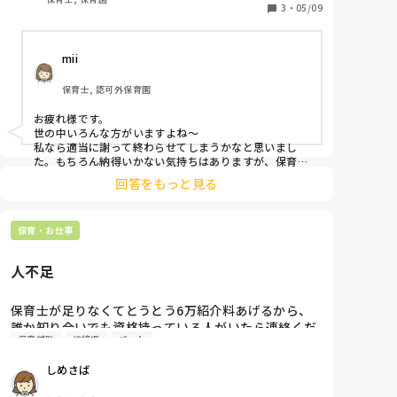
一緒に謝ろうと言っています。

3
・
05/09
若い先生は、保育士としての対応をしているだけで
す。若い先生の話を園長が聞くことなく、謝ろうと言
mii
っているのに腹が立ちます。若い先生は、悪いことを
している訳ではないから、謝りたくないと言っていま
保育士, 認可外保育園
す。女性園長が、少しでも肩を持ってくれているなら
状況は、違うのだと思いますが。。周りは、自分を否
お疲れ様です。

定されることになるので、謝りたくないと思っている
世の中いろんな方がいますよね〜

なら謝らなくていい、謝るのはおかしいと思っていま
私なら適当に謝って終わらせてしまうかなと思いまし
す。

た。もちろん納得いかない気持ちはありますが、保育園
って嫌なうわさや評判ってめちゃくちゃ早く知れ渡って
続けるなら謝る、謝らないなら退職という状況です。
回答をもっと見る
しまうんですよね…怒った保護者に変なこと言われても
今のクラスを持ち上がって卒園させたい想いもあり、
嫌だし…

退職して後悔しないかも悩んでいるようです。でも、
ですが、謝りはしても自分の気持ちははっきりお話させ
謝りたくないと。気持ちは良く分かります。でも自分
保育・お仕事
ていただきます。

で選択しないといけない状況です。園長との話し合い
良い先生がそんなことでいなくなってしまうのは寂しい
ので、負けないで欲しいです！

の時間を取ろうとしていますが、来客などがあり、保
人不足
メンタル的に無理ならきっぱり辞めてしまうのもひとつ
護者（母親）のお迎えが先になってしまいそうな状況
ですけどね！1番大事なのは自分の身体と健康ですから( 
で、私は先に退勤し、後で連絡をもらうことになって
◜ᴗ◝ )
保育士が足りなくてとうとう6万紹介料あげるから、
います。、
誰か知り合いでも資格持っている人がいたら連絡くだ
保育補助
連絡帳
パート
さいとか言ってます。

今日から2人保育補助の方が来ていて、あの職場に来
しめさば
る人いるんだとびっくりしました。
