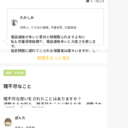
いた子が、17時をすぎてもお迎えに来ないようなこと
3
・
06/24
があり、保護者への確認の電話連絡に毎日稼働を取ら
れています。何度も正確なお迎え時間を登録するよう
たかしお
周知で促しているのですが、保護者に失礼のないよう
にお迎え時間の登録をきちんと守ってもらえるようう
保育士, その他の職種, 学童保育, 児童施設
まく伝えるノウハウなどあればご教示頂きたいです。
電話連絡が多いと意外と時間取られますよね💦

私も学童保育勤務で、電話連絡多いと大変さを感じま
す。

指定時間に遅れてこられる保護者は度々いますが、しょ
っちゅう過ぎる方は流石にいないですね💧

回答をもっと見る
個人的にはあまりに多いのであれば直接時間は守ってい
ただくよう伝えてもいいかと思いますが…

例えば、何故遅れてしまうのか聞いてみるのはいかがで
保育・お仕事
しょうか？

コドモンの設定方法が分からないとか？

理不尽なこと
理由次第で関わり方も変わるのかなーと思います…。
理不尽な想いをされたことはありますか？

退職するか悩み、理不尽なことに耐えた方、退職され
連絡帳
絵本
園長先生
た方、差し支えなければお話聞きたいです。

若い先生が、保護者の父親からデレデレされ、その母
ぽんた
親が嫉妬してクレームを入れています。そのことに対
して、園長は、嫌な想いをされているのは事実だから
保育士, 保育園