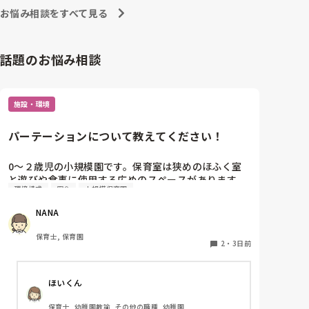
お悩み相談をすべて見る
話題のお悩み相談
施設・環境
パーテーションについて教えてください！
0〜２歳児の小規模園です。保育室は狭めのほふく室
と遊びや食事に使用する広めのスペースがあります。
環境構成
安全
小規模保育園
広すぎると走り回ったりして落ち着かないので、活動
によってパーテーションで仕切っています。このパー
NANA
テーションがウレタンのような素材で軽いので、ちょ
っと体が当たると倒れたり、つかまり立ちが不安定な
保育士, 保育園
子にとっては共倒れになったりで危険です。かと言っ
2
・
3日前
て固定してしまうと活動によって柔軟に移動すること
ができなくなってしまうし…以前勤務していた園では
ほいくん
しっかりした重いものを置いていましたが、移動が大
変で使い勝手が悪く、子どもがぶつかって倒れた時に
保育士, 幼稚園教諭, その他の職種, 幼稚園