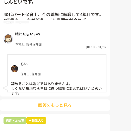
しんどいです。
40代パート保育士、今の職場に転職して4年目です。

4年働きましたがどうしても雰囲気が合わず

退職
パート
退職しようと思っています。

晴れたらいいね
周りの職員は、勤続10年以上から何十年という先生が
ほとんどです。

保育士, 認可保育園
保護者子どもの愚痴悪口が多く、

19
・
01/02
子どもの前でも

今で言う不適切保育も　

らい
仕方ないよね

もう何も言わずに

保育士, 保育園
子どもの言いなりになればいいんだね

などいう意見で…

辞めることは逃げではありませんよ。

よくない環境なら早目に違う職場に変えればいいと思い
上の先生に相談することは難しそうです。

ます。
主任は同じ考えですし、園長は不在のことが多いで
す。

回答をもっと見る
最後の職場にしようと思っていましたが

正直苦しい。

保育・お仕事
👑殿堂入り
辞めることは逃げ、と、過去辞めた人も何年も言われ