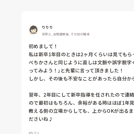
りりり
保育士, 幼稚園教諭, その他の職場
初めまして！

私は新卒1年目のときは2ヶ月くらいは見てもら
ぺちかさんと同じように直しは文脈や誤字脱字
ってみよう！｣と先輩に言って頂きました！

しかし、その後も不安なことがあったら自分から
翌年、2年目にして新卒指導を任されたので連
ので最初はもちろん、余裕がある時はほぼ1年見
教える側の立場からしても、上からOKが出る
ださいね♪
05/11