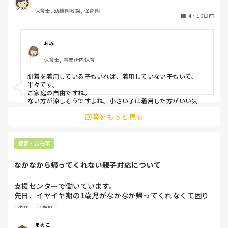
ていませんでした。

保育士, 幼稚園教諭, 保育園
以前は夏も汗を吸わせるために肌着は必要ですと保護者に説
4
・
10日前
明していたのですが、肌着を着せていない今の園の子どもた
ちをみていると、肌着がないほうが涼しそうです。

あみ
色々な考え方があると思いますが、皆様の園では夏も肌着を
保育士, 事業所内保育
着せていますか？

ちょっと皆さまはどんな感じか聞いてみたくなりました。

肌着を着用している子もいれば、着用していない子もいて、
よろしくお願いいたします。
半々です。

ご家庭の自由ですね。

ない方が涼しそうですよね。小さい子は着用した方がいい気が
しますが…
回答をもっと見る
保育・お仕事
なかなから帰ってくれない親子対応について
支援センターで働いています。

先日、イヤイヤ期の1歳児がなかなか帰ってくれなくて困り
ました。やりたかったことがあったみたいなのでそれをやっ
遊び
1歳児
てもらったのですが、じゃ帰ろうってなった時に結局またイ
ヤイヤでギャーギャーで、流石に閉所時間15分も過ぎてるし
まるこ