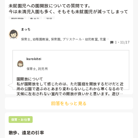
未就園児への園開放についての質問です。

今は未満児入園も多く、そもそも未就園児が減ってしまって
いることが原因かとは思いますが、園開放利用者が減ってい
園庭開放
集まり
遠足
ることを感じています。

電車遠足のイベントは好評でしたが、普段の保育だけだとな
まっち
かなか集まりません。

保育士, 幼稚園教諭, 保育園, プリスクール・幼児教室, 児童発
皆さんのところでこんなことをしたら良かった！というイベ
1
・
11/27
達支援施設, その他の職場
ントなどがありましたら教えてください。
kurokitei
保育士, 託児所
園開放について

私が園開放をして感じたのは、ただ園庭を開放するだけだと近
所の公園で遊ぶのとあまり変わらないしこれから寒くなるので
天候に左右されない室内での開放が良いかと思います。遊びに
来てもらった親子に園の保護者向けやった出し物を例えば年中
回答をもっと見る
さんなら歌と手遊びとか年長さんは楽器演奏をしたら結構集ま
りました。もしくは卒園する年長さんの歌も披露した事がある
ので人前で何かをする経験にもなっていいも思います。

場所は遊戯室です。

保育・お仕事
披露するなら告知していた園開放の日の午前中が良いかと思い
ます。

散歩、遠足の引率
未就学児対象なので短い時間で全く構わないです。ただコロナ
禍前の話で申し訳ないです。