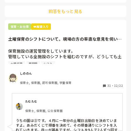
主任は同じ考えですし、園長は不在のことが多いです。

回答をもっと見る
最後の職場にしようと思っていましたが

正直苦しい。

辞めることは逃げ、と、過去辞めた人も何年も言われ続けて
保育・お仕事
👑殿堂入り
土曜保育のシフトについて。現場の方の率直な意見を伺いた
いです。
保育施設の運営管理をしています。

管理している全施設のシフトを組むのですが、どうしても土
曜保育だけは入れる方が少なく、いつも苦労しています。

土曜保育
管理職
シフト
応募の段階では皆、月1〜2回の土曜出勤があることに同意し
て入職しているはずですが、いざ勤務が始まると一日も土曜
しののん
出勤が出来ない方ばかりです。

保育士, 保育園, 認可保育園, 学童保育
31
・
12/22
そこで、

①土曜日の希望休は2日まで、と制限をかける

②毎月、必ず土曜保育に入ることのできる日を1日だけピッ
たむたむ
クアップしてもらう

保育士, 保育園, 公立保育園
③仮シフトが出た時、土曜出勤が難しければ自身で代わりの
人を交渉して見つけてもらう

うちの園は③です。４月に一年分の土曜日出勤日を決めていま
すよ。あみだくじで順番を決めて、その順番通りにシフトを入
上記のいずれかの対策を取り入れることを考えています。

れていきます。月一が基本ですが、シフトを9人で2人ずつ回す