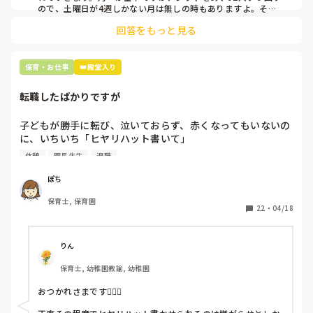
ので、土曜日が4週しかない月は無しの時もありますよ。その
土曜日が出られない人は、同じシフト時間の人と自分で交代し
是非、現場の方の意見をお聞かせください。
回答をもっと見る
て貰い、主任に報告してます。
保育・お仕事
👑殿堂入り
転職したばかりですが
子どもが勝手に転び、泣いておらず、赤くなってもいないの
に、いちいち「ヒヤリハット書いて」

と書かされ

休憩
園長先生
退職
休憩時間に書くしかなく、辛いです

（そう言う本人は書かない）

ぽち
保育士, 保育園
しかも、上司に↑この内容でも

22
・
04/18
「どうしたらなくせるか」

ちゃんと考えて対策を練って書き込むようにと。

呼ばれて一緒に対策を考えさせられること多数

りん
保育士, 幼稚園教諭, 幼稚園
これだけで30〜40分拘束されて辛いです

おつかれさまです🙇🏻‍♀️

皆さんの園はどうですか?