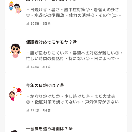
・
日焼け🌞
・
暑さ・熱中症対策🥵
・
着替えの多さ
👕
・
水遊びの準備🏖️
・
体力の消耗💨
・
その他(コメ
ントで教えてください)
102
票・
2日前
保護者対応でモヤモヤ？💭
・
話が伝わりにくい💭
・
要望への対応が難しい🥺
・
忙しい時間の長話⏰
・
特にない😊
・
日によって違
う🌿
・
その他(コメントで教えてください)
153
票・
3日前
今年の日焼けは？🌞
・
かなり焼けた😎
・
少し焼けた🌞
・
まだ大丈夫
😊
・
徹底対策で焼けてない✨
・
戸外保育が少ない
🌿
・
その他(コメントで教えてください)
186
票・
4日前
一番気を遣う場面は？💭