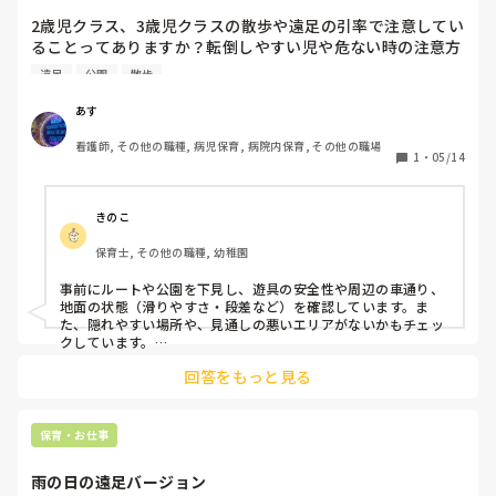
2歳児クラス、3歳児クラスの散歩や遠足の引率で注意してい
ることってありますか？転倒しやすい児や危ない時の注意方
法で、分かりやすく、子どもたちに聞いて貰うには、子ども
遠足
公園
散歩
たちの特徴以外に、何に注意したらいいなどありますか？公
園の場所、遊具の把握、移動距離の車の多い場所など。
あす
看護師, その他の職種, 病児保育, 病院内保育, その他の職場
1
・
05/14
きのこ
保育士, その他の職種, 幼稚園
事前にルートや公園を下見し、遊具の安全性や周辺の車通り、
地面の状態（滑りやすさ・段差など）を確認しています。ま
た、隠れやすい場所や、見通しの悪いエリアがないかもチェッ
クしています。

回答をもっと見る
転倒しやすい子や落ち着きのない子には、大人の近くに配置す
るなどして、特に注意を払います。到着・出発時には必ず点呼
をします。

保育・お仕事
子どもたちの安全を守るには、発達段階の理解に加えて、事前
準備や周囲の環境把握、そしてわかりやすく伝える工夫がとて
雨の日の遠足バージョン
も重要だと感じています！