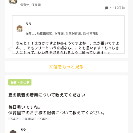
保育士, 保育園
4
・
10日前
りり
保育士, 幼稚園教諭, 保育園, 公立保育園, 認可保育園
なんと！！まさかですよね🫨そうですよね、、気が重いですよ
ね、、でもフリーという立場なら、、とも思います！ちっちさ
んにとって、いい日を迎えられるように願っています…✨
回答をもっと見る
保育・お仕事
夏の肌着の着用について教えてください
毎日暑いですね。

保育園でのお子様の服装について教えてください。

0歳児
保護者
2歳児
今まで勤務していた園は四季を通じて肌着を着用していたの
ですが、4月から新しい園で勤務開始したところ、肌着を着
るや