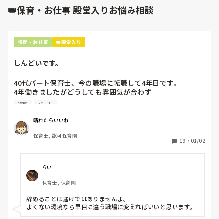
👑保育・お仕事 殿堂入りお悩み相談
保育・お仕事
👑殿堂入り
しんどいです。
40代パート保育士、今の職場に転職して4年目です。

4年働きましたがどうしても雰囲気が合わず

退職しようと思っています。

退職
パート
周りの職員は、勤続10年以上から何十年という先生がほとん
晴れたらいいね
どです。

保育士, 認可保育園
保護者子どもの愚痴悪口が多く、

19
・
01/02
子どもの前でも

今で言う不適切保育も　

仕方ないよね

らい
もう何も言わずに

保育士, 保育園
子どもの言いなりになればいいんだね

などいう意見で…

辞めることは逃げではありませんよ。

よくない環境なら早目に違う職場に変えればいいと思います。
上の先生に相談することは難しそうです。
