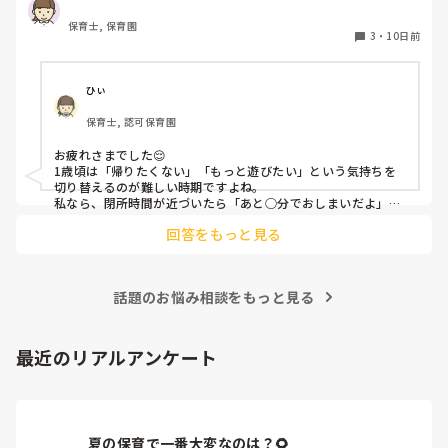
で、部屋から出てもギャーギャー止まらず、最後の最後でや
保育士, 保育園
っとお母さんが抱っこして帰っていったのですが、どうすれ
3
・
10日前
ばよかったのか。こんな時どんな対応がありますでしょう
か。教えて頂きたいです。
ひぃ
保育士, 認可保育園
お疲れさまでした😌

1歳頃は「帰りたくない」「もっと遊びたい」という気持ちを
切り替えるのが難しい時期ですよね。

私なら、閉所時間が近づいたら「あと○分でおしまいだよ」
「最後はこれをやったら帰ろうね」と少し前から繰り返し伝え
回答をもっと見る
て心の準備ができるようにします。それでも難しい時は、「帰
りたくなかったね」「もっと遊びたかったね」と気持ちを受け
止めつつ、時間になったら保護者の方と「また遊びに来よう
ね」と声を掛けて切り替えます。

話題のお悩み相談をもっと見る
その日は大変だったと思いますが、最後はお母さんが抱っこし
て帰れたので、その対応で良かったのではないでしょうか。1
歳児にはよくある姿なので、自分を責めなくて大丈夫だと思い
ますよ〜😊
最近のリアルアンケート
夏の保育で一番大変なのは？🌻