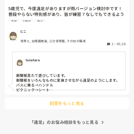
5歳児で、今度遠足がありますが雨バージョン検討中です！ 
普段やらない特別感があり、皆が練習？なしでもできるよう
なゲームはありませんか？

遠足
5歳児
遊び
また、うちの園は障害があり理解力の低い子も多いので3歳
児向けのゲームも知りたいです！

にこ
人数は40人弱です！園内のホールが使えます！ピアノやマッ
保育士, 幼稚園教諭, 公立保育園, その他の職場
ト、ボール、積み木室内用鉄棒などあります！

2
・
05/26
アイディアがある方よろしくお願いします！
tanahara
新聞紙見たて遊びしています。

新聞紙をいろんなものに変身させながら遠足のようにします。

バスに乗る→ハンドル

ピクニック→シート

お弁当→おにぎり

など。

回答をもっと見る
いくらでも膨らませられるので楽しいですよ！
「遠足」のお悩み相談をもっと見る