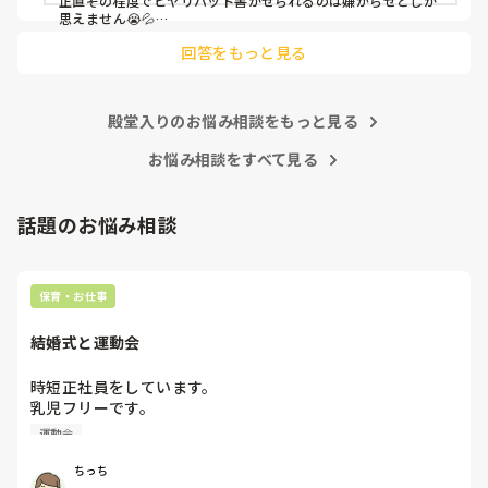
正直その程度でヒヤリハット書かせられるのは嫌がらせとしか
思えません😭💦

他の先生方も同様のことをされているのでしょうか？

回答をもっと見る
あまりご無理されませんよう…😢
殿堂入りのお悩み相談をもっと見る
お悩み相談をすべて見る
話題のお悩み相談
保育・お仕事
結婚式と運動会
時短正社員をしています。

乳児フリーです。

親友の結婚式と職場の運動会が被ってしまいました、、、😭

運動会
一応相談してみますが気が重いです、、💦
ちっち