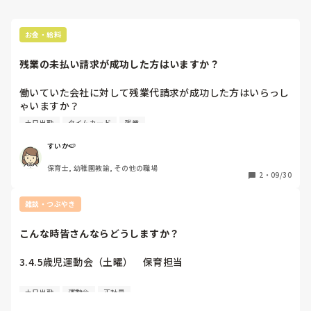
お金・給料
残業の未払い請求が成功した方はいますか？
働いていた会社に対して残業代請求が成功した方はいらっし
ゃいますか？

退職後、残業代や休日出勤手当が支払われて無いことに対し
土日出勤
タイムカード
残業
てのモヤモヤしていて、退職後でも請求が可能な事を知りま
した。ただ、証拠としてもっている情報がかなり弱いです。

すいか🍉
保育士, 幼稚園教諭, その他の職場
家族に帰宅を伝えるLINE

2
・
09/30
ドライブレコーダーでの出退勤

雑談・つぶやき
くらいです。

在職中にもっと証拠を残しておけばよかったと後悔していま
こんな時皆さんならどうしますか？
す。

また残業や持ち帰り仕事についても上司からの命令であっ
3.4.5歳児運動会（土曜）　保育担当

た、そういった残業の申請をした等の証拠がないと「勝手に
残っていただけ」「遊んでいただけ」と判断される事もあり
運動会は予備日に延期になったけど3.4.5歳児で預ける子1人
難しい問題です。

土日出勤
運動会
正社員
いるから土曜出勤で、運動会予備日（日曜）は休み予定でし