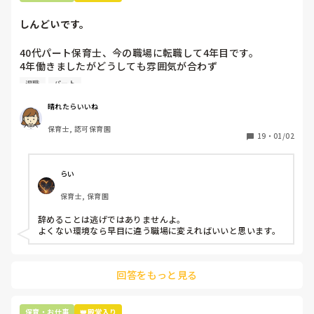
しんどいです。
40代パート保育士、今の職場に転職して4年目です。

4年働きましたがどうしても雰囲気が合わず

退職しようと思っています。

退職
パート
周りの職員は、勤続10年以上から何十年という先生がほとん
晴れたらいいね
どです。

保育士, 認可保育園
保護者子どもの愚痴悪口が多く、

19
・
01/02
子どもの前でも

今で言う不適切保育も　

仕方ないよね

らい
もう何も言わずに

保育士, 保育園
子どもの言いなりになればいいんだね

などいう意見で…

辞めることは逃げではありませんよ。

よくない環境なら早目に違う職場に変えればいいと思います。
上の先生に相談することは難しそうです。

主任は同じ考えですし、園長は不在のことが多いです。

回答をもっと見る
最後の職場にしようと思っていましたが

正直苦しい。

辞めることは逃げ、と、過去辞めた人も何年も言われ続けて
保育・お仕事
👑殿堂入り