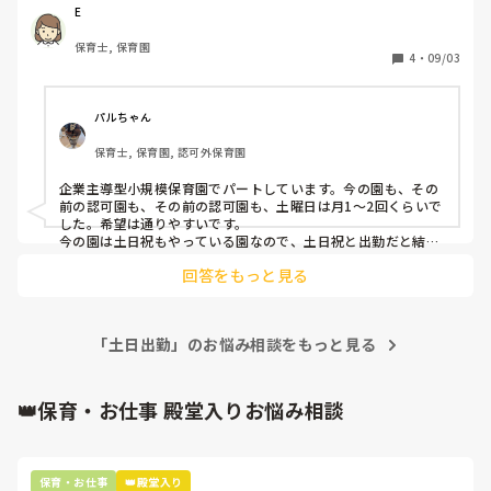
E
保育士, 保育園
4
・
09/03
パルちゃん
保育士, 保育園, 認可外保育園
企業主導型小規模保育園でパートしています。今の園も、その
前の認可園も、その前の認可園も、土曜日は月1～2回くらいで
した。希望は通りやすいです。

今の園は土日祝もやっている園なので、土日祝と出勤だと結構
キツイです。
回答をもっと見る
「土日出勤」のお悩み相談をもっと見る
👑保育・お仕事 殿堂入りお悩み相談
保育・お仕事
👑殿堂入り