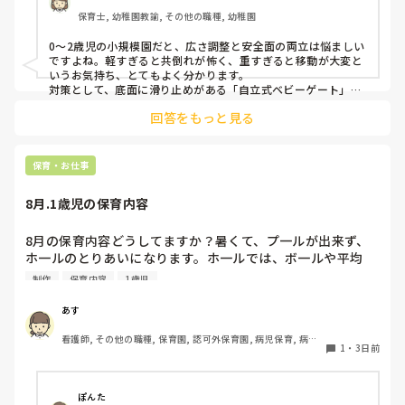
ました。

保育士, 幼稚園教諭, その他の職種, 幼稚園
皆さんの園ではどんなもので工夫されていますか？
0〜2歳児の小規模園だと、広さ調整と安全面の両立は悩ましい
ですよね。軽すぎると共倒れが怖く、重すぎると移動が大変と
いうお気持ち、とてもよく分かります。

対策として、底面に滑り止めがある「自立式ベビーゲート」な
ら、つかまり立ちでも倒れにくく移動も楽でおすすめです。ま
回答をもっと見る
た、ストッパー付きキャスターをつけたロー棚を仕切りにすれ
ば、倒れず収納にもなって一石二鳥です。

今のウレタン製を活かすなら、壁や固定家具で挟む配置にした
り、脚元に水入りペットボトルなどの重りを付けて補強してみ
保育・お仕事
てくださいね。安全で使いやすい方法が見つかるよう応援して
8月.1歳児の保育内容
8月の保育内容どうしてますか？暑くて、プ一ルが出来ず、
ホ一ルのとりあいになります。ホ一ルでは、ボ一ルや平均
台、風船で遊んでいます。製作で、うちわや望遠鏡や風鈴🎐
制作
保育内容
1歳児
製作をしたりしますが、なかなか、集中できません。1歳児
クラスです、玩具で遊ばせながら、何人かずつよんで、やっ
あす
ています。何か、いいアイデアや、工夫など、何でもいいの
看護師, その他の職種, 保育園, 認可外保育園, 病児保育, 病院
で、教えて下さい。
1
・
3日前
内保育, その他の職場
ぽんた