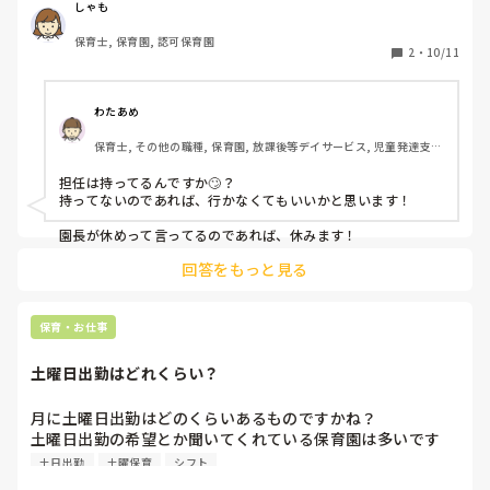
た。

退職後でも出来る証拠集めはありますでしょうか。

しゃも
が、しかし前日になってやっぱり利用しないと言われ、土曜
保育士, 保育園, 認可保育園
出勤なしに…

2
・
10/11
園長→（日曜）は予定通り2人とも休んで

主任→どっちがいい？？　休んじゃいなよ〜！

わたあめ
運動会係→日曜お願い！

保育士, その他の職種, 保育園, 放課後等デイサービス, 児童発達支援
　　　　　園長休めって言ってるけど、、、と伝えた
施設
ら　　　　

担任は持ってるんですか🙄？

　　　　　どっちがいい？からの、休んでオッケー

持ってないのであれば、行かなくてもいいかと思います！

そんな時皆さんなら運動会予備日（日曜）出勤しますか？？

回答をもっと見る
休めるなら休みたい！！！でも行事休むの申し訳ないし何よ
り気まずい！！！とモヤモヤが止まりません😶‍🌫️
保育・お仕事
土曜日出勤はどれくらい？
月に土曜日出勤はどのくらいあるものですかね？

土曜日出勤の希望とか聞いてくれている保育園は多いです
か？？
土日出勤
土曜保育
シフト