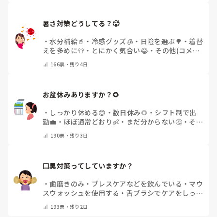
暑さ対策どうしてる？🥵
・
水分補給🥤
・
冷感グッズ🧊
・
日陰を選ぶ🌳
・
着替
えを多めに👕
・
とにかく気合い😂
・
その他(コメン
トで教えてください)
166
票・
残り4日
お盆休みありますか？🌻
・
しっかり休める😊
・
数日休み🌻
・
シフト制で出
勤💼
・
ほぼ通常どおり👶
・
まだ分からない🤔
・
その
他(コメントで教えてください)
190
票・
残り3日
口臭対策ってしていますか？
・
歯磨きのみ
・
ブレスケアなどを飲んでいる
・
マウ
スウォッシュを使用する
・
舌ブラシでケアをしっか
りする
・
フリスクをかじる
・
気にしたことない
・
そ
193
票・
残り2日
の他(コメントで教えて下さい)