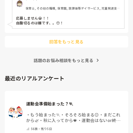
保育士, その他の職種, 保育園, 放課後等デイサービス, 児童発達支援
施設
応募しません😭！！

自腹切るのは嫌です、。🥺！

回答をもっと見る
話題のお悩み相談をもっと見る
最近のリアルアンケート
運動会準備始まった？🏃
・
もう始まった🏃
・
そろそろ始まる😊
・
まだこれ
から🌿
・
秋に入ってから🍁
・
運動会はないor終わ
った✨
・
その他(コメントで教えてください)
56
票・
残り5日