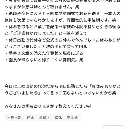
・会費を集めてお菓子をその月の当番の先生が購入→休憩で食
べますが休憩はほとんど取れません。笑

・退職や産休に入ると入園式や卒園式でお花を送る。→本人の
気持ち次第でならわかりますが、雰囲気的に半強制です。笑

・休みを取るとお菓子を配る→家族の体調不良や忌引きの後な
ど『ご迷惑おかけしました』と一筆を添えて

・休日出勤の代休など公式のお休みで休んでも『お休みありが
とうございました』と次の出勤で言って回る

・手書き文章を添えた年賀状を職員に送る

・園長が帰らないと帰りにくい雰囲気。笑

今日は土曜出勤の代休だから明日出勤したら『お休みありがと
うございました😊』って言って回らないといけないのか🙄笑

みなさんの園もありますか？教えてください🤣
土日出勤
代休
年賀状
産休
卒園式