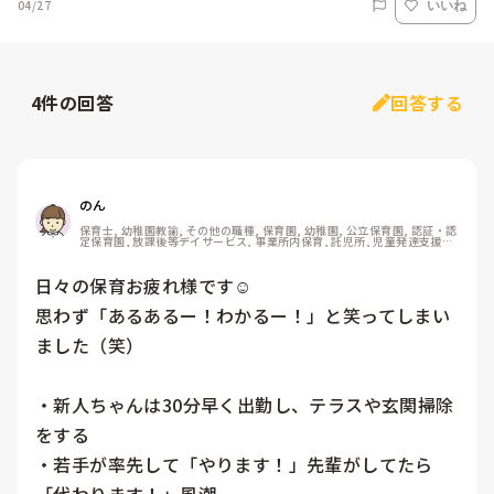
04/27
いいね
4
件の回答
回答する
のん
保育士, 幼稚園教諭, その他の職種, 保育園, 幼稚園, 公立保育園, 認証・認
定保育園, 放課後等デイサービス, 事業所内保育, 託児所, 児童発達支援施
設, その他の職場
日々の保育お疲れ様です☺︎

思わず「あるあるー！わかるー！」と笑ってしまい
ました（笑）

・新人ちゃんは30分早く出勤し、テラスや玄関掃除
をする

・若手が率先して「やります！」先輩がしてたら