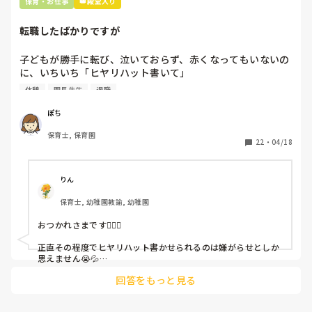
保育・お仕事
👑殿堂入り
転職したばかりですが
子どもが勝手に転び、泣いておらず、赤くなってもいないの
に、いちいち「ヒヤリハット書いて」

と書かされ

休憩
園長先生
退職
休憩時間に書くしかなく、辛いです

（そう言う本人は書かない）

ぽち
保育士, 保育園
しかも、上司に↑この内容でも

22
・
04/18
「どうしたらなくせるか」

ちゃんと考えて対策を練って書き込むようにと。

呼ばれて一緒に対策を考えさせられること多数

りん
保育士, 幼稚園教諭, 幼稚園
これだけで30〜40分拘束されて辛いです

おつかれさまです🙇🏻‍♀️

皆さんの園はどうですか?
正直その程度でヒヤリハット書かせられるのは嫌がらせとしか
思えません😭💦

他の先生方も同様のことをされているのでしょうか？

回答をもっと見る
あまりご無理されませんよう…😢