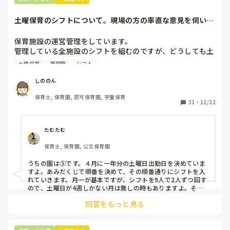
土曜保育のシフトについて。現場の方の率直な意見を伺いた
いです。
保育施設の運営管理をしています。

管理している全施設のシフトを組むのですが、どうしても土
曜保育だけは入れる方が少なく、いつも苦労しています。

土曜保育
管理職
シフト
応募の段階では皆、月1〜2回の土曜出勤があることに同意し
て入職しているはずですが、いざ勤務が始まると一日も土曜
しののん
出勤が出来ない方ばかりです。

保育士, 保育園, 認可保育園, 学童保育
31
・
12/22
そこで、

①土曜日の希望休は2日まで、と制限をかける

②毎月、必ず土曜保育に入ることのできる日を1日だけピッ
たむたむ
クアップしてもらう

保育士, 保育園, 公立保育園
③仮シフトが出た時、土曜出勤が難しければ自身で代わりの
人を交渉して見つけてもらう

うちの園は③です。４月に一年分の土曜日出勤日を決めていま
すよ。あみだくじで順番を決めて、その順番通りにシフトを入
上記のいずれかの対策を取り入れることを考えています。

れていきます。月一が基本ですが、シフトを9人で2人ずつ回す
ので、土曜日が4週しかない月は無しの時もありますよ。その
土曜日が出られない人は、同じシフト時間の人と自分で交代し
是非、現場の方の意見をお聞かせください。
回答をもっと見る
て貰い、主任に報告してます。