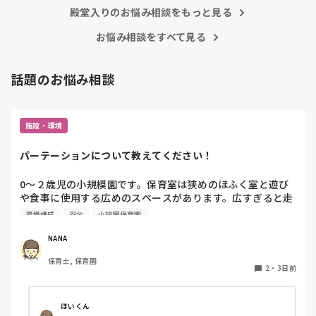
殿堂入りのお悩み相談をもっと見る
お悩み相談をすべて見る
話題のお悩み相談
施設・環境
パーテーションについて教えてください！
0〜２歳児の小規模園です。保育室は狭めのほふく室と遊び
や食事に使用する広めのスペースがあります。広すぎると走
り回ったりして落ち着かないので、活動によってパーテーシ
環境構成
安全
小規模保育園
ョンで仕切っています。このパーテーションがウレタンのよ
うな素材で軽いので、ちょっと体が当たると倒れたり、つか
NANA
まり立ちが不安定な子にとっては共倒れになったりで危険で
保育士, 保育園
す。かと言って固定してしまうと活動によって柔軟に移動す
2
・
3日前
ることができなくなってしまうし…以前勤務していた園では
しっかりした重いものを置いていましたが、移動が大変で使
い勝手が悪く、子どもがぶつかって倒れた時に怖い思いをし
ほいくん