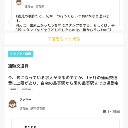
保育士, 保育園
1歳児の製作だと、何か一つ行うくらいで良いかなと思いま
す。

例えば、出来上がったうちわにスタンプをする。もしくは、手
形やスタンプなどを子どもがしたものを、後からうちわの形に
切る。1歳児なんて集中できないです。興味を持って来てくれ
回答をもっと見る
ただけで十分です。

お部屋では、ビニールシートを敷いて、片栗粉粘土、寒天や春
雨遊び、氷遊び、など間食遊びをたくさん行っています。

キャリア・転職
ホールに行っているクラスにお邪魔するのも良いかなと思いま
通勤交通費
す！いつもと違うおもちゃ、室内に興味津々です！
今、気になっている求人があるのですが、1ヶ月の通勤交通
費に上限があり、自宅の最寄駅から園の最寄駅までの通勤定
期代が5,000円ほどオーバーします

転職
保育士
たかが5,000円と考えるか…

私としてはなかなか大きい金額なので、この時点で応募を迷
クッキー
っているのですが、皆さんならどうしますか？
保育士, 認可保育園
1
・
3日前
わたあめ