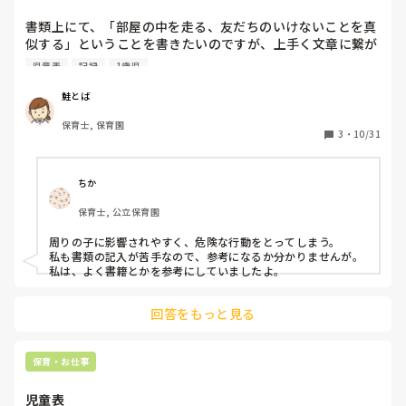
書類上にて、「部屋の中を走る、友だちのいけないことを真
似する」ということを書きたいのですが、上手く文章に繋が
りません。何か良い言い回しだったり変換の仕方はあります
児童表
記録
1歳児
でしょうか？ちなみに1歳児クラスの2歳3ヶ月の子です。
鮭とば
保育士, 保育園
3
・
10/31
ちか
保育士, 公立保育園
周りの子に影響されやすく、危険な行動をとってしまう。

私も書類の記入が苦手なので、参考になるか分かりませんが。

私は、よく書籍とかを参考にしていましたよ。
回答をもっと見る
保育・お仕事
児童表