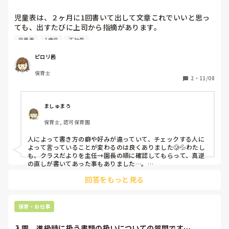
児童表は、２ヶ月に1回書いて出して文章これでいいと思っ
ても、出すたびに上司から指摘があります。

同じクラスの先生達に見せると、人それぞれの書き方がある
児童表
1歳児
正社員
からとOKしてもらいますが、どう違うのかわかりません。

同じクラスの先生は、指摘ないのに私だけあるのかわかりま
ピロリ菌
せん。

保育士
みなさんも、よくありますか？
2
・
11/08
ましゅまろ
保育士, 認可保育園
人によって書き方の癖や好みが違っていて、チェックする人に
よって言っていることが変わるのは良くありました🥲💦わたし
も、クラスだよりを主任→園長の順に確認してもらって、真逆
の直しが書いてあった事もありました…。

回答をもっと見る
他の先生方との経験の差がどのくらいか分かりませんが、投稿
主さんも上司の方の書き方の好みを掴んできたら、だんだんと
指摘が減るのかも？と思いました(>_<)
保育・お仕事
入園、進級時に扱う書類の扱いについての質問です…。