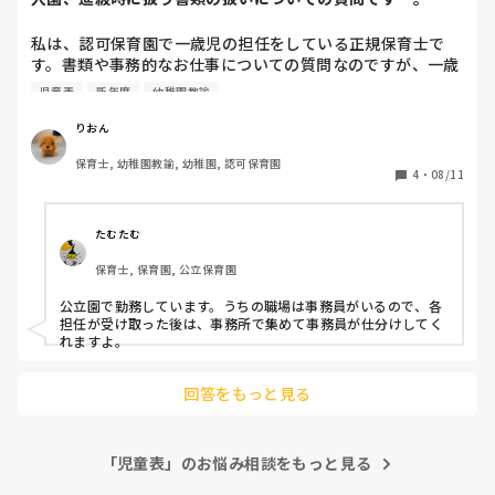
私は、認可保育園で一歳児の担任をしている正規保育士で
す。書類や事務的なお仕事についての質問なのですが、一歳
児については、定員が14名で、内6名が0歳児からの進級園
児童表
新年度
幼稚園教諭
児、その他8名が新入園児となります。

りおん
新年度は、4月に書類を扱うかと思いますが、我が園では、
保育士, 幼稚園教諭, 幼稚園, 認可保育園
回収した書類を全て担任がチェックして、それぞれの書類に
4
・
08/11
分けて綴じて行きます。

例えば

たむたむ
保育士, 保育園, 公立保育園
◯自動票

◯緊急連絡票

公立園で勤務しています。うちの職場は事務員がいるので、各
◯土曜日保育利用申請書

担任が受け取った後は、事務所で集めて事務員が仕分けしてく
◯入園承諾書

れますよ。
◯スポーツ振興会加入について

◯園での動画や写真の掲載の同意書

回答をもっと見る
◯完了食チェック

などなどがあります。

「児童表」のお悩み相談をもっと見る
この書類の中で、保育士が主に使う書類と、保育にはあまり