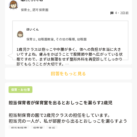
という私も、２週間前、初めて腰痛になりました。

保育士, 認可保育園
右腰が痛くて、起き上がれない。

4
・
2日前
ようやく起き上がっても、立てない。

ようやく立てたら、しゃがめない。

ほいくん
驚きました。

保育士, 幼稚園教諭, その他の職種, 幼稚園
通院して、コルセット、湿布、痛み止め、電気などで１週間
1歳児クラスは抱っこや中腰が多く、体への負担が本当に大き
乗り切ったら

いですよね。痛みをかばうことで股関節や膝へ広がっている状
週末には、左が痛みだし、これも痛み止めや湿布で抑えて仕
態ですので、まずは無理をせず整形外科を再受診してしっかり
事をしていたら、

診てもらうことが大切です。

現場復帰の際は、床での立ち座りを避けるために低い椅子を活
股関節、お尻、太もも、膝まで来はじめてしまいました。

回答をもっと見る
用したり、抱っこや重い作業は周囲の先生に相談して頼むよう
床から支えなしに立ち上がりにくくなり、痛みが走ります。

にしてください。今はご自身の体を最優先に、しっかり休んで
立ち続けると、腰や股関節にきます。

くださいね。
自転車通勤ですが、それも、膝や太ももに痛みが来始めまし
保育・お仕事
た。

担当保育者が保育室を出るとおしっこを漏らす2歳児
今は８月。

１週間休んでいます。

担当制保育の園で2歳児クラスの担任をしています。

担当児の一人が、私が部屋から出るとおしっこを漏らすよう
家でもやることはあります。

になりました。

日常生活すら支障をきたすほどになりました。

担当制保育
保育室
主任
その子はパンツで過ごしていて、排尿間隔も空いています。