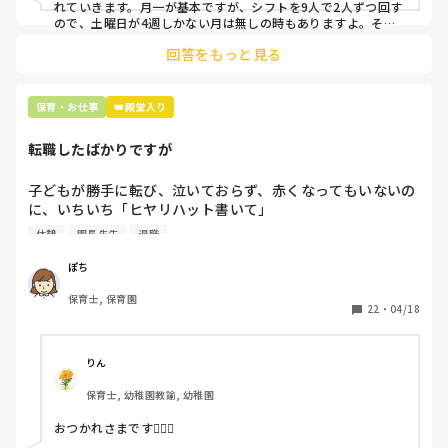
上記のいずれかの対策を取り入れることを考えています。

れていきます。月一が基本ですが、シフトを9人で2人ずつ回す
ので、土曜日が4週しかない月は無しの時もありますよ。その
土曜日が出られない人は、同じシフト時間の人と自分で交代し
是非、現場の方の意見をお聞かせください。
回答をもっと見る
て貰い、主任に報告してます。
保育・お仕事
👑殿堂入り
転職したばかりですが
子どもが勝手に転び、泣いておらず、赤くなってもいないの
に、いちいち「ヒヤリハット書いて」

と書かされ

休憩
園長先生
退職
休憩時間に書くしかなく、辛いです

（そう言う本人は書かない）

ぽち
保育士, 保育園
しかも、上司に↑この内容でも

22
・
04/18
「どうしたらなくせるか」

ちゃんと考えて対策を練って書き込むようにと。

呼ばれて一緒に対策を考えさせられること多数

りん
保育士, 幼稚園教諭, 幼稚園
これだけで30〜40分拘束されて辛いです

おつかれさまです🙇🏻‍♀️

皆さんの園はどうですか?