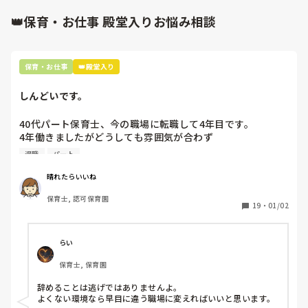
関係ないスポーツ振興会や入園承諾書などがあると思うので
👑保育・お仕事 殿堂入りお悩み相談
すが、全てを保育士が整えなくてはいけないのかが疑問で
す。

特に新年度の時期には、書類以外にもたくさん準備してしな
保育・お仕事
👑殿堂入り
くてはならないことがある中で、なるべく負担を減らしたい
のが正直なところです。

しんどいです。
また、保育士は保育に全力を注ぐのが第一の仕事であり、書
40代パート保育士、今の職場に転職して4年目です。

類の仕分けについては、事務の仕事ではないかと思うので
4年働きましたがどうしても雰囲気が合わず

す。

退職しようと思っています。

退職
パート
私は以前、いくつか幼稚園に勤務していた経験があるのです
周りの職員は、勤続10年以上から何十年という先生がほとん
が、事務的書類を自分で仕分けたことはなく、事務所で仕分
晴れたらいいね
どです。

けしてもらっていたため、保育園は、預かる時間も長く、事
保育士, 認可保育園
保護者子どもの愚痴悪口が多く、

務仕事をする時間が与えられていないにも関わらず事務書類
19
・
01/02
子どもの前でも

まで保育士が行うのかと、保育園に来て驚いたのを覚えてい
今で言う不適切保育も　

ます。

仕方ないよね

らい
もう何も言わずに

結局、仕分ける書類が多すぎて、とても大事な食材チェック
保育士, 保育園
子どもの言いなりになればいいんだね

表の確認があまく、違う書類を渡していたことにも気づかな
などいう意見で…

かったり、給食室との連携が取れないなどの問題も起きてい
辞めることは逃げではありませんよ。

ます。

よくない環境なら早目に違う職場に変えればいいと思います。
上の先生に相談することは難しそうです。
