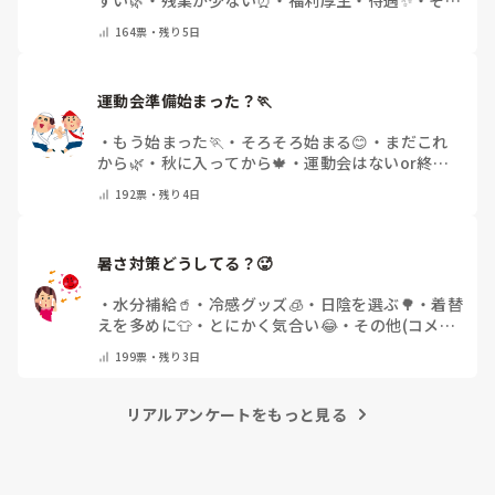
まだ急性期ということと、昔、夫が腰を痛めてすぐに整骨院
他(コメントで教えてください)
164
票・
残り5日
に行ってより酷くなって帰ってきたことがあり、怖くて行け
ていません。

運動会準備始まった？🏃
・
もう始まった🏃
・
そろそろ始まる😊
・
まだこれ
から🌿
・
秋に入ってから🍁
・
運動会はないor終わ
った✨
・
その他(コメントで教えてください)
192
票・
残り4日
暑さ対策どうしてる？🥵
・
水分補給🥤
・
冷感グッズ🧊
・
日陰を選ぶ🌳
・
着替
えを多めに👕
・
とにかく気合い😂
・
その他(コメン
トで教えてください)
199
票・
残り3日
リアルアンケートをもっと見る