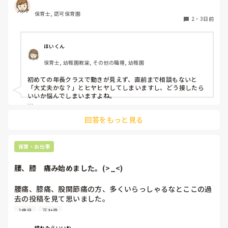
り

保育士, 認可保育園
他の職員に聞いてる様子もなくて

2
・
3日前
もう何考えてるんだかさっぱりです。

よほど自分に聞きづらいのか、聞く必要性さえ感じないの
ほいくん
か、もうよくわからないです。

保育士, 幼稚園教諭, その他の職種, 幼稚園
対応にも悩みます。
初めての年長クラスで動きが見えず、直前まで相談もないと
「大丈夫かな？」とヒヤヒヤしてしまいますし、どう接したら
いいか悩んでしまいますよね。

後輩側は「何が分からないかも分からない状態」だったり、
回答をもっと見る
「こんなこと聞いたら迷惑かな」と抱え込んでいるケースがと
ても多いです。

待つスタイルから一歩踏み出して、リーダー側から「〇〇の
保育・お仕事
件、どこまで進んだ？」「困ってることない？」と具体的に声
をかけて進捗を確認する仕組みを作ってみてください。

腰、膝　痛み始めました。(>_<)
「毎日夕方に5分だけ進捗確認の時間を取る」などルール化し
てしまうと、後輩も質問しやすくなりますよ。一人で抱え込ま
腰痛、膝痛、股関節痛の方、多くいらっしゃるなとここの過
ず、声をかけやすい雰囲気作りから試してみてくださいね。
去の投稿を見て思いました。

1歳児
正社員
私は50代正社員1歳児担任です。

晴れたらいいね