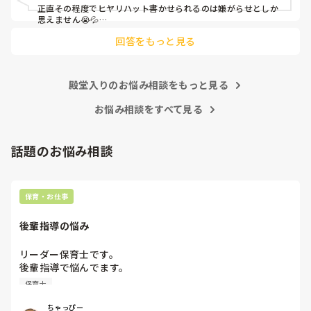
正直その程度でヒヤリハット書かせられるのは嫌がらせとしか
思えません😭💦

他の先生方も同様のことをされているのでしょうか？

回答をもっと見る
あまりご無理されませんよう…😢
殿堂入りのお悩み相談をもっと見る
お悩み相談をすべて見る
話題のお悩み相談
保育・お仕事
後輩指導の悩み
リーダー保育士です。

後輩指導で悩んでます。

初めて年長を持つ後輩がいますが

保育士
初めての割にわからないことを聞きにこなかったり、聞かな
いで様子見てると直前になるまで何もアクションがなかった
ちゃっぴー