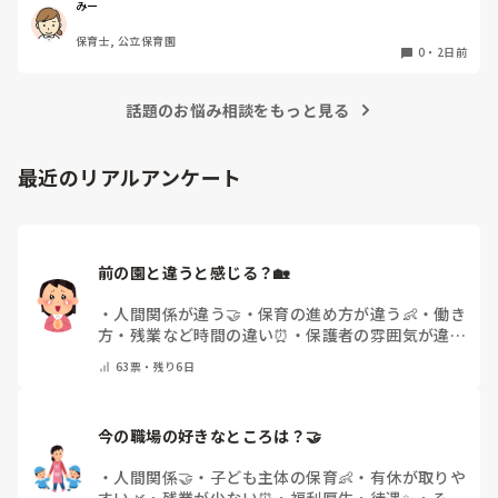
4月から私への執着が強かったのですが、特に寝かしつけの
椅子に座って作業をすれば？

みー
時に私がそばに行かないと繰り返し大きい声で呼んだり私が
と、園で言われました。

保育士, 公立保育園
寝かしつけしている子にちょっかいを出したり、何回もトイ
なので、子ども椅子程度の高さの踏み台に座って、試してみ
0
・
2日前
レに行きたいと言っていました。行ったところで出ないこと
ました。

もしばしば… 

パンツで寝れる子が増えてきて、寝かしつけの時にトイレに
話題のお悩み相談をもっと見る
ただじっと座っていても、5分も座ればお尻に痛みがきま
行きたい子が時差でいるのですが、私がその対応で外に出よ
す。

うとするとその子も行きたがります。

この高さの作業だと意外に、

最近のリアルアンケート
しかし寝かしつけに入る前にトイレでしっかり排尿している
体をひねる、少し立ち上がる、体を折りたたむような姿勢に
ので、その子には待っててねといい外に出ていました。今日
なること多いことに気づきました。

はそれで2回漏らしています。

その度にあちらこちらに痛みが来て

2回目は私は見ていないのですが、かなり微量だったそう
立ち上がる時には、膝や太ももが固まり痛みが……

で、クラスのリーダーの先生から絞り出して注意を引こうと
前の園と違うと感じる？🏡
しているように見えると言われました。

日頃からそのことの関わりはしっかり持てるように意識はし
腰痛、膝痛お持ちの方は、どの程度の痛みで働かれているの
・
人間関係が違う🤝
・
保育の進め方が違う👶
・
働き
ていますが…

でしょうか。

方・残業など時間の違い⏰
・
保護者の雰囲気が違う
今後どのように関わっていけばいいのか悩んでいます。

💬
・
給料が違う
・
転職経験なし
・
その他(コメント
痛みには強い方と思っていました。

63
票・
残り6日
で教えてください)
出産等で、幾度か開腹手術をしましたが、翌日には歩けまし
たし…

今の職場の好きなところは？🤝 
今回は、今少し治まっている痛みがぶり返したどうしようと
いう思いもあり、ちょっと無理かも…と思い始めています。

・
人間関係🤝
・
子ども主体の保育👶
・
有休が取りや
すい🌿
・
残業が少ない⏰
・
福利厚生・待遇✨
・
その