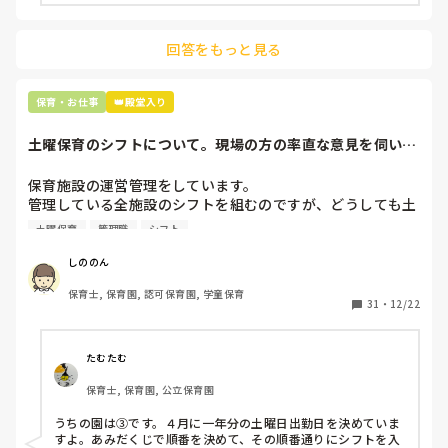
主任は同じ考えですし、園長は不在のことが多いです。

今は、ICT化が進み、紙ベースではない園さんもあるのでし
ょうか？

回答をもっと見る
最後の職場にしようと思っていましたが

正直苦しい。

みなさんが勤務している保育園や幼稚園、子ども園さんでは
辞めることは逃げ、と、過去辞めた人も何年も言われ続けて
保育・お仕事
👑殿堂入り
土曜保育のシフトについて。現場の方の率直な意見を伺いた
いです。
保育施設の運営管理をしています。

管理している全施設のシフトを組むのですが、どうしても土
曜保育だけは入れる方が少なく、いつも苦労しています。

土曜保育
管理職
シフト
応募の段階では皆、月1〜2回の土曜出勤があることに同意し
て入職しているはずですが、いざ勤務が始まると一日も土曜
しののん
出勤が出来ない方ばかりです。

保育士, 保育園, 認可保育園, 学童保育
31
・
12/22
そこで、

①土曜日の希望休は2日まで、と制限をかける

②毎月、必ず土曜保育に入ることのできる日を1日だけピッ
たむたむ
クアップしてもらう

保育士, 保育園, 公立保育園
③仮シフトが出た時、土曜出勤が難しければ自身で代わりの
人を交渉して見つけてもらう

うちの園は③です。４月に一年分の土曜日出勤日を決めていま
すよ。あみだくじで順番を決めて、その順番通りにシフトを入