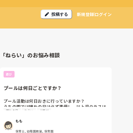
新規登録
ログイン
投稿する
「ねらい」のお悩み相談
遊び
プールは何日ごとですか？
プール活動は何日おきに行っていますか？

うちの園では晴れの日は必ず準備し、以上児クラスは
晴れの日
ねらい
水遊び
全員入る決まりになっています。

(保護者からプールお休みさせてくださいとのご連絡が
もも
あった場合はプールのそばで水遊びをしています)

保育士, 幼稚園教諭, 保育園