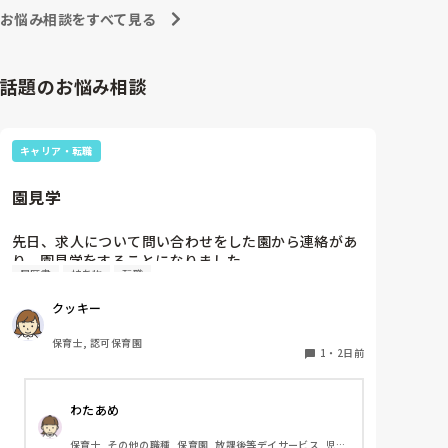
お悩み相談をすべて見る
話題のお悩み相談
キャリア・転職
園見学
先日、求人について問い合わせをした園から連絡があ
り、園見学をすることになりました。

履歴書
持ち物
転職
私としては求人に応募したという認識ですが、『園見
学をご案内させていただきたいです』とのことで持ち
クッキー
物について質問しましたが、見学なので特にありませ
んとのこと

保育士, 認可保育園
1
・
2日前
このような場合は本当に見学だけで終了なのでしょう
か？

わたあめ
それとも、やはり履歴書や職務経歴書を持参した方が
良いのでしょうか？
保育士, その他の職種, 保育園, 放課後等デイサービス, 児童