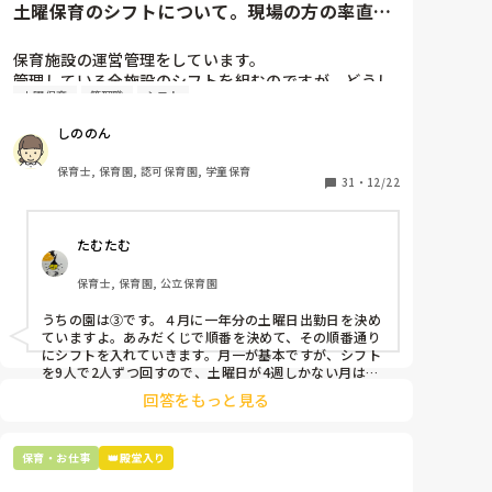
土曜保育のシフトについて。現場の方の率直な
意見を伺いたいです。
保育施設の運営管理をしています。

管理している全施設のシフトを組むのですが、どうし
土曜保育
管理職
シフト
ても土曜保育だけは入れる方が少なく、いつも苦労し
ています。

しののん
応募の段階では皆、月1〜2回の土曜出勤があることに
同意して入職しているはずですが、いざ勤務が始まる
保育士, 保育園, 認可保育園, 学童保育
と一日も土曜出勤が出来ない方ばかりです。

31
・
12/22
そこで、

たむたむ
①土曜日の希望休は2日まで、と制限をかける

②毎月、必ず土曜保育に入ることのできる日を1日だ
保育士, 保育園, 公立保育園
けピックアップしてもらう

③仮シフトが出た時、土曜出勤が難しければ自身で代
うちの園は③です。４月に一年分の土曜日出勤日を決め
わりの人を交渉して見つけてもらう

ていますよ。あみだくじで順番を決めて、その順番通り
にシフトを入れていきます。月一が基本ですが、シフト
上記のいずれかの対策を取り入れることを考えていま
を9人で2人ずつ回すので、土曜日が4週しかない月は無
しの時もありますよ。その土曜日が出られない人は、同
す。

回答をもっと見る
じシフト時間の人と自分で交代して貰い、主任に報告し
てます。
是非、現場の方の意見をお聞かせください。
保育・お仕事
👑殿堂入り