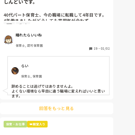
しんどいです。
40代パート保育士、今の職場に転職して4年目です。

4年働きましたがどうしても雰囲気が合わず

退職
パート
退職しようと思っています。

晴れたらいいね
周りの職員は、勤続10年以上から何十年という先生が
ほとんどです。

保育士, 認可保育園
保護者子どもの愚痴悪口が多く、

19
・
01/02
子どもの前でも

今で言う不適切保育も　

らい
仕方ないよね

もう何も言わずに

保育士, 保育園
子どもの言いなりになればいいんだね

などいう意見で…

辞めることは逃げではありませんよ。

よくない環境なら早目に違う職場に変えればいいと思い
上の先生に相談することは難しそうです。

ます。
主任は同じ考えですし、園長は不在のことが多いで
す。

回答をもっと見る
最後の職場にしようと思っていましたが

正直苦しい。

保育・お仕事
👑殿堂入り
辞めることは逃げ、と、過去辞めた人も何年も言われ