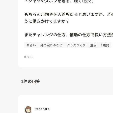
・シャツやズボンを着る、履く(脱ぐ)

もちろん月齢や個人差もあると思いますが、ど
うに働きかけてますか？

またチャレンジの仕方、補助の仕方で良い方法があれ
ねらい
身の回りのこと
クラスづくり
生活
1歳児
07/11
2
件の回答
tanahara