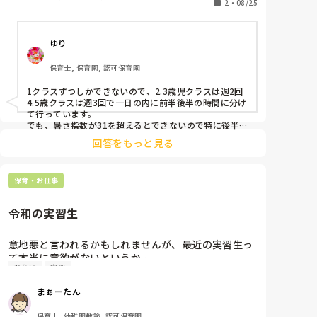
運動会の練習もある中で一時間弱あるプール活動を毎
2
・
08/25
日強要されるのは保育士にとっても子どもにとっても
かなりの負担なのですが、いったいどういったねらい
ゆり
があるのでしょうか……
保育士, 保育園, 認可保育園
1クラスずつしかできないので、2.3歳児クラスは週2回
4.5歳クラスは週3回で一日の内に前半後半の時間に分け
て行っています。

でも、暑さ指数が31を超えるとできないので特に後半
時間のクラスは出来ないことが多いです💦

回答をもっと見る
クラスの活動の予定はクラス毎で決めているので絶対し
ないといけない訳ではありません。
保育・お仕事
令和の実習生
意地悪と言われるかもしれませんが、最近の実習生っ
て本当に意欲がないというか…

ねらい
実習
私はクラスに入る実習生が、

・今日はどんなねらい（課題）で実習するのか

まぁーたん
挨拶はするか

・子供の人数

保育士, 幼稚園教諭, 認可保育園