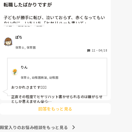
転職したばかりですが
子どもが勝手に転び、泣いておらず、赤くなってもい
ないのに、いちいち「ヒヤリハット書いて」

休憩
園長先生
退職
と書かされ

休憩時間に書くしかなく、辛いです

ぽち
（そう言う本人は書かない）

保育士, 保育園
しかも、上司に↑この内容でも

22
・
04/18
「どうしたらなくせるか」

ちゃんと考えて対策を練って書き込むようにと。

りん
呼ばれて一緒に対策を考えさせられること多数

保育士, 幼稚園教諭, 幼稚園
これだけで30〜40分拘束されて辛いです

おつかれさまです🙇🏻‍♀️

皆さんの園はどうですか?
正直その程度でヒヤリハット書かせられるのは嫌がらせ
としか思えません😭💦

他の先生方も同様のことをされているのでしょうか？

回答をもっと見る
あまりご無理されませんよう…😢
殿堂入りのお悩み相談をもっと見る