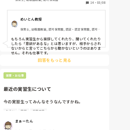
・わからないことは聞いてくるか

14
・
03/08
基本的なことだけどそれは厳し目で見ていると思いま
めいとん教授
す。

今はおそらく「実習に行かせてもらってる」のではな
保育士, 幼稚園教諭, 認可保育園, 認証・認定保育園, 認可外
く「単位のためにきた」「実習にきてあげてる」とい
保育園, 小規模認可保育園, 管理職
う気持ちの子が多い気がします。

もちろん実習生から挨拶してくれたり、聞いてくれたり
なので、意地悪と思われるけど、実習生からアクショ
したら「意欲があるな」とは思いますが、相手からされ
ンがなければ私からは動きません。

ないからと言ってこちらから動かないというのはありま
せん。それも仕事です。
実習生様っていうのが令和の時代なんですよねー😓
回答をもっと見る
保育・お仕事
最近の実習生について
今の実習生ってみんなそうなんですかね。

ねらい
実習
保育内容
・挨拶はしない

・今日のねらいを自分から伝えに来ない

まぁーたん
・何をしたらいいか聞きに来ない
