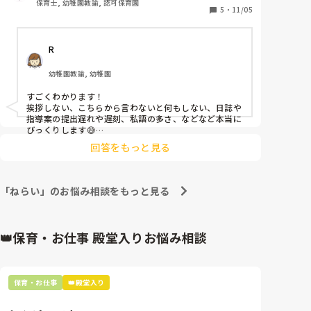
保育士, 幼稚園教諭, 認可保育園
また実習生が自己紹介をする時に「〇〇先生って呼ん
5
・
11/05
でください」って言う言葉にモヤってしまうのは、流
石に細かすぎでしょうか😓
R
幼稚園教諭, 幼稚園
すごくわかります！

挨拶しない、こちらから言わないと何もしない、日誌や
指導案の提出遅れや遅刻、私語の多さ、などなど本当に
びっくりします😅

回答をもっと見る
私の園では先生たちは苗字で○○先生と呼ぶ決まりがあ
るのですが、実習が自己紹介で下の名前で○○先生と呼
んでくださいと言うので子どもたちもその通り呼んで、
こちらが訂正しても、、、という感じです💦

「ねらい」のお悩み相談をもっと見る
実習に途中で来なくなったりすると困るからとあまり言
わないようにと言われているので、反省会等でも当たり
障りのない様なことしか言いませんが正直気になるなー
👑保育・お仕事 殿堂入りお悩み相談
ってことが多い気がします。
保育・お仕事
👑殿堂入り