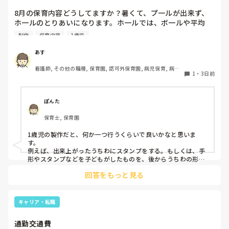
8月の保育内容どうしてますか？暑くて、プ一ルが出来ず、
ホ一ルのとりあいになります。ホ一ルでは、ボ一ルや平均
台、風船で遊んでいます。製作で、うちわや望遠鏡や風鈴🎐
制作
保育内容
1歳児
製作をしたりしますが、なかなか、集中できません。1歳児
クラスです、玩具で遊ばせながら、何人かずつよんで、やっ
あす
ています。何か、いいアイデアや、工夫など、何でもいいの
看護師, その他の職種, 保育園, 認可外保育園, 病児保育, 病院
で、教えて下さい。
1
・
3日前
内保育, その他の職場
ぽんた
保育士, 保育園
1歳児の製作だと、何か一つ行うくらいで良いかなと思いま
す。

例えば、出来上がったうちわにスタンプをする。もしくは、手
形やスタンプなどを子どもがしたものを、後からうちわの形に
切る。1歳児なんて集中できないです。興味を持って来てくれ
回答をもっと見る
ただけで十分です。

お部屋では、ビニールシートを敷いて、片栗粉粘土、寒天や春
雨遊び、氷遊び、など間食遊びをたくさん行っています。

キャリア・転職
ホールに行っているクラスにお邪魔するのも良いかなと思いま
通勤交通費
す！いつもと違うおもちゃ、室内に興味津々です！