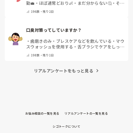
勤💼
・
ほぼ通常どおり👶
・
まだ分からない🤔
・
その
他(コメントで教えてください)
196
票・
残り2日
口臭対策ってしていますか？
・
歯磨きのみ
・
ブレスケアなどを飲んでいる
・
マウ
スウォッシュを使用する
・
舌ブラシでケアをしっか
りする
・
フリスクをかじる
・
気にしたことない
・
そ
198
票・
残り1日
の他(コメントで教えて下さい)
リアルアンケートをもっと見る
お悩み相談の一覧を見る
リアルアンケートの一覧を見る
シゴトークについて