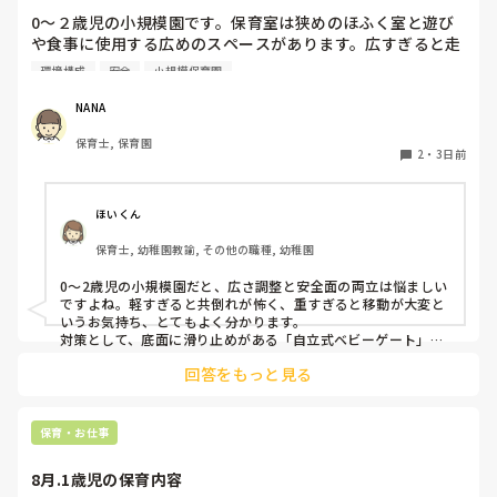
0〜２歳児の小規模園です。保育室は狭めのほふく室と遊び
や食事に使用する広めのスペースがあります。広すぎると走
り回ったりして落ち着かないので、活動によってパーテーシ
環境構成
安全
小規模保育園
ョンで仕切っています。このパーテーションがウレタンのよ
うな素材で軽いので、ちょっと体が当たると倒れたり、つか
NANA
まり立ちが不安定な子にとっては共倒れになったりで危険で
保育士, 保育園
す。かと言って固定してしまうと活動によって柔軟に移動す
2
・
3日前
ることができなくなってしまうし…以前勤務していた園では
しっかりした重いものを置いていましたが、移動が大変で使
い勝手が悪く、子どもがぶつかって倒れた時に怖い思いをし
ほいくん
ました。

保育士, 幼稚園教諭, その他の職種, 幼稚園
皆さんの園ではどんなもので工夫されていますか？
0〜2歳児の小規模園だと、広さ調整と安全面の両立は悩ましい
ですよね。軽すぎると共倒れが怖く、重すぎると移動が大変と
いうお気持ち、とてもよく分かります。

対策として、底面に滑り止めがある「自立式ベビーゲート」な
ら、つかまり立ちでも倒れにくく移動も楽でおすすめです。ま
回答をもっと見る
た、ストッパー付きキャスターをつけたロー棚を仕切りにすれ
ば、倒れず収納にもなって一石二鳥です。

今のウレタン製を活かすなら、壁や固定家具で挟む配置にした
り、脚元に水入りペットボトルなどの重りを付けて補強してみ
保育・お仕事
てくださいね。安全で使いやすい方法が見つかるよう応援して
8月.1歳児の保育内容