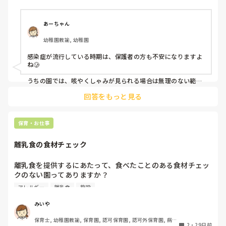
と感じます。

同じような経験されている方、いませんか？😭
あーちゃん
幼稚園教諭, 幼稚園
感染症が流行している時期は、保護者の方も不安になりますよ
ね🥲

うちの園では、咳やくしゃみが見られる場合は無理のない範囲
で活動を分けたり、安静に過ごせるように配慮しています。

回答をもっと見る
あわせて、こまめな手洗いや換気、玩具の消毒など、基本的な
感染症対策を丁寧に行うようにしています。

ただ、すべてを完全に分けることは難しいため、園で行ってい
保育・お仕事
る対策については日頃から保護者の方にもお伝えするようにし
ています。

離乳食の食材チェック
少しでも安心していただけるよう、できる範囲で対応している
状況です💦
離乳食を提供するにあたって、食べたことのある食材チェッ
クのない園ってありますか？

アレルギー
離乳食
施設
今勤めている園が、完了食から幼児食に上がる直前に、卵と
牛乳のみ確認する園でビックリしています。

みいや
保育士, 幼稚園教諭, 保育園, 認可保育園, 認可外保育園, 病院
それ以外の食材は確認しませんし、初期食から食べる園です
2
・
29日前