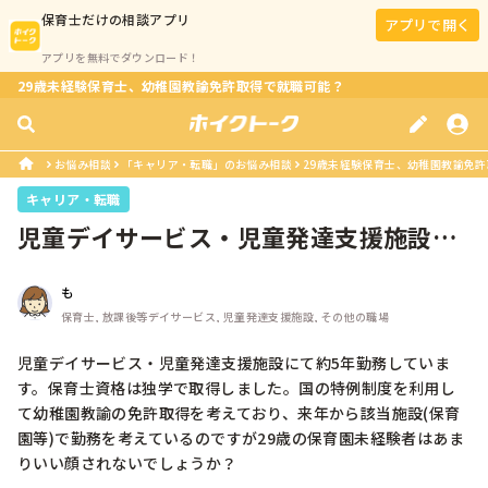
保育士
だけの相談アプリ
アプリで開く
アプリを無料でダウンロード！
29歳未経験保育士、幼稚園教諭免許取得で就職可能？
お悩み相談
「キャリア・転職」のお悩み相談
29歳未経験保育士、幼稚園教諭免
キャリア・転職
児童デイサービス・児童発達支援施設に
て約5年勤務しています。保育士資格...
も
保育士, 放課後等デイサービス, 児童発達支援施設, その他の職場
児童デイサービス・児童発達支援施設にて約5年勤務していま
す。保育士資格は独学で取得しました。国の特例制度を利用し
て幼稚園教諭の免許取得を考えており、来年から該当施設(保育
園等)で勤務を考えているのですが29歳の保育園未経験者はあま
りいい顔されないでしょうか？