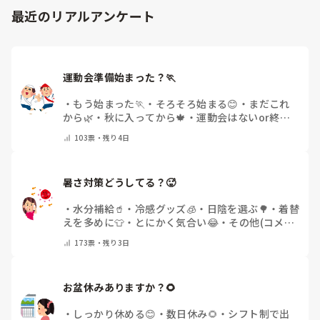
最近のリアルアンケート
運動会準備始まった？🏃
・
もう始まった🏃
・
そろそろ始まる😊
・
まだこれ
から🌿
・
秋に入ってから🍁
・
運動会はないor終わ
った✨
・
その他(コメントで教えてください)
103
票・
残り4日
暑さ対策どうしてる？🥵
・
水分補給🥤
・
冷感グッズ🧊
・
日陰を選ぶ🌳
・
着替
えを多めに👕
・
とにかく気合い😂
・
その他(コメン
トで教えてください)
173
票・
残り3日
お盆休みありますか？🌻
・
しっかり休める😊
・
数日休み🌻
・
シフト制で出