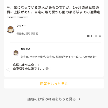
今、気になっている求人があるのですが、1ヶ月の通勤交通
費に上限があり、自宅の最寄駅から園の最寄駅までの通勤定
期代が5,000円ほどオーバーします

転職
保育士
たかが5,000円と考えるか…

私としてはなかなか大きい金額なので、この時点で応募を迷
クッキー
っているのですが、皆さんならどうしますか？
保育士, 認可保育園
1
・
3日前
わたあめ
保育士, その他の職種, 保育園, 放課後等デイサービス, 児童発達支援
施設
応募しません😭！！

自腹切るのは嫌です、。🥺！

回答をもっと見る
話題のお悩み相談をもっと見る