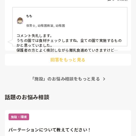
内保育
が、園での食べ方を見て「○日から中期食に上がります」と
連絡帳に書くだけで、保護者の方との擦り合わせはあまり無
いです。あまりにも急に上げていく時には保護者の方に伝え
もも
たりしますが…

保育士, 幼稚園教諭, 幼稚園
夏祭り(保護者参加なし)で、屋台おやつにゼリー(ゼラチン)
コメント失礼します。

がありましたが、初期食の子にも普通に食べさせていて、後
うちの園では食材チェックしますね。全ての園で実施するもの
期食から推奨されてるのに？と、行事を進めながら1人でパ
かと思っていました。

ニック状態でした。

保護者の方とよく検討しながら離乳食進めていきますけど
ね…。昨今、そのような対応の園はとても少数かと思います。
回答をもっと見る
保育士としてもとても不安ですよね。保護者の方からクレーム
今まで離乳食チェックのない園に勤めたこともなく、他にも
がありそうですけど💦
チェックの無い園があるのか聞いてみたくて質問してみまし
た。

よろしくお願いします。
「施設」のお悩み相談をもっと見る
話題のお悩み相談
施設・環境
パーテーションについて教えてください！