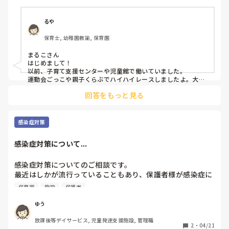
るや
保育士, 幼稚園教諭, 保育園
まるこさん

はじめまして！

以前、子育て支援センターや児童館で働いていました。

運動会ごっこや親子くらぶでハイハイレースしましたよ。大盛
況でした。

回答をもっと見る
時期は秋以降ならハイハイできる子が増えて盛り上がると思い
ます。

普段ご自宅では5mほどの直線距離距離をハイハイすることは
あまりないので、保護者の方々は喜んでいらっしゃいました
感染症対策
よ。

ゴールにパパやママが待っていて突進できる子や、見えるのに
感染症対策について...
遠くて泣いて動けない子、まっすぐ進まず寄り道したままの子
や、、さまざまな個性や発達段階があるので、最初に参加され
る方に出来る出来ないではなくて、今のお子様の発達段階を楽
感染症対策についてのご相談です。

しんでいただけるように説明はしました。

最近はしかが流行っていることもあり、保護者様が感染症に
楽しい催しになると良いですね！
敏感になっているように感じます。

保育室
施設
保護者
咳やくしゃみをしている子どもがいると、「あの子とは別の
部屋にしてほしい」などの要望をいただくこともあります。

ゆう
施設としても対応には限界がありますし、一般的な風邪を引
放課後等デイサービス, 児童発達支援施設, 管理職
いている子どもが白い目で見られてしまうのもかわいそうだ
2
・
04/21