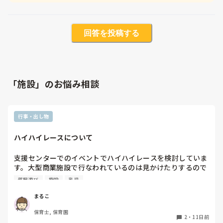
回答を投稿する
「施設」のお悩み相談
行事・出し物
ハイハイレースについて
支援センターでのイベントでハイハイレースを検討していま
す。大型商業施設で行なわれているのは見かけたりするので
すが、支援センターでハイハイレースって集まると思います
部屋遊び
施設
乳児
か？ハイハイする距離は5mくらいです。
まるこ
保育士, 保育園
2
・
11日前