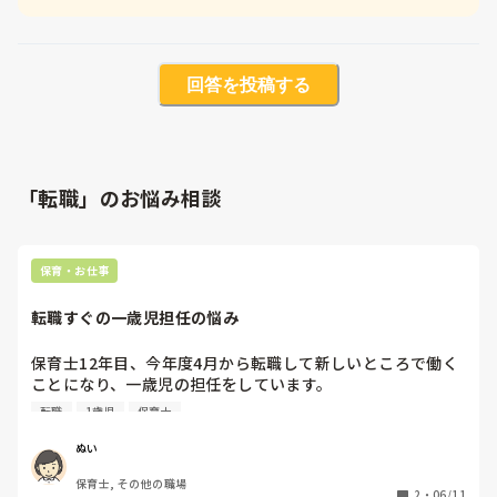
回答を投稿する
「転職」のお悩み相談
保育・お仕事
転職すぐの一歳児担任の悩み
保育士12年目、今年度4月から転職して新しいところで働く
ことになり、一歳児の担任をしています。

おやつや給食前、活動の合間など絵本などで集める時がある
転職
1歳児
保育士
のですが私が読んでいる時はどうにも集まりが悪く感じた
り、子どもたちが私の声かけについてくることが少ない気が
ぬい
しています。

保育士, その他の職場
ずっとやり方を悩んでいたのですが、前日クラスリーダーに
2
・
06/11