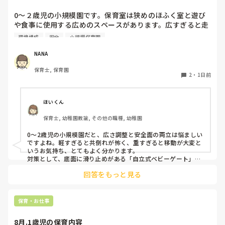
0〜２歳児の小規模園です。保育室は狭めのほふく室と遊び
や食事に使用する広めのスペースがあります。広すぎると走
り回ったりして落ち着かないので、活動によってパーテーシ
環境構成
安全
小規模保育園
ョンで仕切っています。このパーテーションがウレタンのよ
うな素材で軽いので、ちょっと体が当たると倒れたり、つか
NANA
まり立ちが不安定な子にとっては共倒れになったりで危険で
保育士, 保育園
す。かと言って固定してしまうと活動によって柔軟に移動す
2
・
1日前
ることができなくなってしまうし…以前勤務していた園では
しっかりした重いものを置いていましたが、移動が大変で使
い勝手が悪く、子どもがぶつかって倒れた時に怖い思いをし
ほいくん
ました。

保育士, 幼稚園教諭, その他の職種, 幼稚園
皆さんの園ではどんなもので工夫されていますか？
0〜2歳児の小規模園だと、広さ調整と安全面の両立は悩ましい
ですよね。軽すぎると共倒れが怖く、重すぎると移動が大変と
いうお気持ち、とてもよく分かります。

対策として、底面に滑り止めがある「自立式ベビーゲート」な
ら、つかまり立ちでも倒れにくく移動も楽でおすすめです。ま
回答をもっと見る
た、ストッパー付きキャスターをつけたロー棚を仕切りにすれ
ば、倒れず収納にもなって一石二鳥です。

今のウレタン製を活かすなら、壁や固定家具で挟む配置にした
り、脚元に水入りペットボトルなどの重りを付けて補強してみ
保育・お仕事
てくださいね。安全で使いやすい方法が見つかるよう応援して
8月.1歳児の保育内容