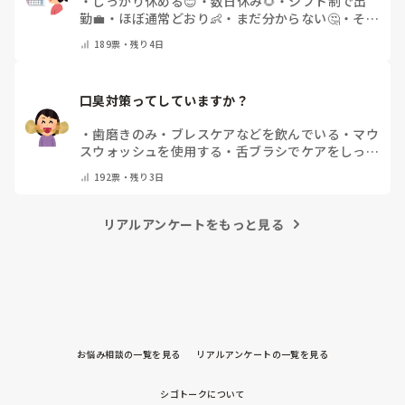
・
しっかり休める😊
・
数日休み🌻
・
シフト制で出
勤💼
・
ほぼ通常どおり👶
・
まだ分からない🤔
・
その
他(コメントで教えてください)
189
票・
残り4日
口臭対策ってしていますか？
・
歯磨きのみ
・
ブレスケアなどを飲んでいる
・
マウ
スウォッシュを使用する
・
舌ブラシでケアをしっか
りする
・
フリスクをかじる
・
気にしたことない
・
そ
192
票・
残り3日
の他(コメントで教えて下さい)
リアルアンケートをもっと見る
お悩み相談の一覧を見る
リアルアンケートの一覧を見る
シゴトークについて