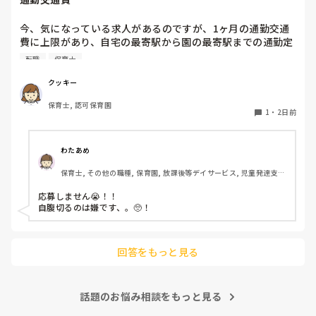
す！いつもと違うおもちゃ、室内に興味津々です！
今、気になっている求人があるのですが、1ヶ月の通勤交通
費に上限があり、自宅の最寄駅から園の最寄駅までの通勤定
期代が5,000円ほどオーバーします

転職
保育士
たかが5,000円と考えるか…

私としてはなかなか大きい金額なので、この時点で応募を迷
クッキー
っているのですが、皆さんならどうしますか？
保育士, 認可保育園
1
・
2日前
わたあめ
保育士, その他の職種, 保育園, 放課後等デイサービス, 児童発達支援
施設
応募しません😭！！

自腹切るのは嫌です、。🥺！

回答をもっと見る
話題のお悩み相談をもっと見る