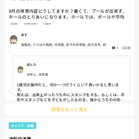
8月の保育内容どうしてますか？暑くて、プ一ルが出来ず、
ホ一ルのとりあいになります。ホ一ルでは、ボ一ルや平均
台、風船で遊んでいます。製作で、うちわや望遠鏡や風鈴🎐
制作
保育内容
1歳児
製作をしたりしますが、なかなか、集中できません。1歳児
クラスです、玩具で遊ばせながら、何人かずつよんで、やっ
あす
ています。何か、いいアイデアや、工夫など、何でもいいの
看護師, その他の職種, 保育園, 認可外保育園, 病児保育, 病院
で、教えて下さい。
1
・
1日前
内保育, その他の職場
ぽんた
保育士, 保育園
1歳児の製作だと、何か一つ行うくらいで良いかなと思いま
す。

例えば、出来上がったうちわにスタンプをする。もしくは、手
形やスタンプなどを子どもがしたものを、後からうちわの形に
切る。1歳児なんて集中できないです。興味を持って来てくれ
回答をもっと見る
ただけで十分です。

お部屋では、ビニールシートを敷いて、片栗粉粘土、寒天や春
雨遊び、氷遊び、など間食遊びをたくさん行っています。

キャリア・転職
ホールに行っているクラスにお邪魔するのも良いかなと思いま
通勤交通費