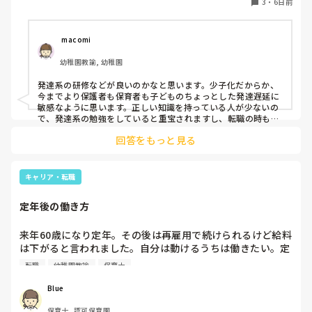
3
・
6日前
 macomi
幼稚園教諭, 幼稚園
発達系の研修などが良いのかなと思います。少子化だからか、
今までより保護者も保育者も子どものちょっとした発達遅延に
敏感なように思います。正しい知識を持っている人が少ないの
で、発達系の勉強をしていると重宝されますし、転職の時も役
立つんじゃないかなと思います。
回答をもっと見る
キャリア・転職
定年後の働き方
来年60歳になり定年。その後は再雇用で続けられるけど給料
は下がると言われました。自分は動けるうちは働きたい。定
年が65歳ぐらいの園に転職？転職先があるのか？今さら転職
転職
幼稚園教諭
保育士
しても人間関係とか一からだと思うと気が思い気もします。
でも今の園で続けたところで正規ではなくなり、でも正規並
Blue
の仕事をするのは…と思ってしまいます。定年を迎えたけど
保育士, 認可保育園