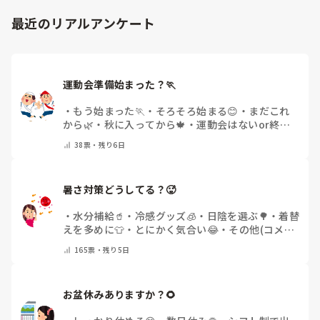
最近のリアルアンケート
運動会準備始まった？🏃
・
もう始まった🏃
・
そろそろ始まる😊
・
まだこれ
から🌿
・
秋に入ってから🍁
・
運動会はないor終わ
った✨
・
その他(コメントで教えてください)
38
票・
残り6日
暑さ対策どうしてる？🥵
・
水分補給🥤
・
冷感グッズ🧊
・
日陰を選ぶ🌳
・
着替
えを多めに👕
・
とにかく気合い😂
・
その他(コメン
トで教えてください)
165
票・
残り5日
お盆休みありますか？🌻