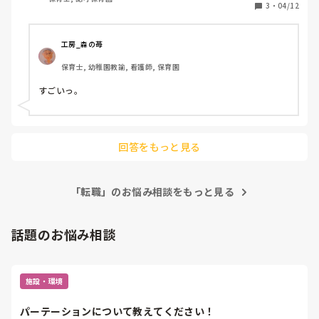
まだ働いている方いらっしゃいますか？転職されましたか？
3
・
04/12
工房_森の苺
保育士, 幼稚園教諭, 看護師, 保育園
すごいっ。
回答をもっと見る
「転職」のお悩み相談をもっと見る
話題のお悩み相談
施設・環境
パーテーションについて教えてください！