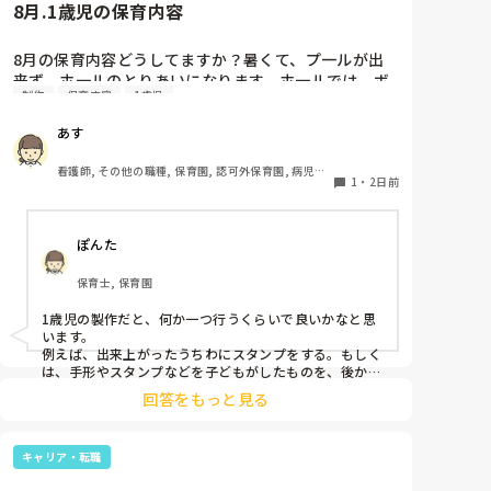
8月.1歳児の保育内容
8月の保育内容どうしてますか？暑くて、プ一ルが出
来ず、ホ一ルのとりあいになります。ホ一ルでは、ボ
制作
保育内容
1歳児
一ルや平均台、風船で遊んでいます。製作で、うちわ
や望遠鏡や風鈴🎐製作をしたりしますが、なかなか、
あす
集中できません。1歳児クラスです、玩具で遊ばせな
がら、何人かずつよんで、やっています。何か、いい
看護師, その他の職種, 保育園, 認可外保育園, 病児保
アイデアや、工夫など、何でもいいので、教えて下さ
1
・
2日前
育, 病院内保育, その他の職場
い。
ぽんた
保育士, 保育園
1歳児の製作だと、何か一つ行うくらいで良いかなと思
います。

例えば、出来上がったうちわにスタンプをする。もしく
は、手形やスタンプなどを子どもがしたものを、後から
うちわの形に切る。1歳児なんて集中できないです。興
回答をもっと見る
味を持って来てくれただけで十分です。

お部屋では、ビニールシートを敷いて、片栗粉粘土、寒
キャリア・転職
天や春雨遊び、氷遊び、など間食遊びをたくさん行って
います。
