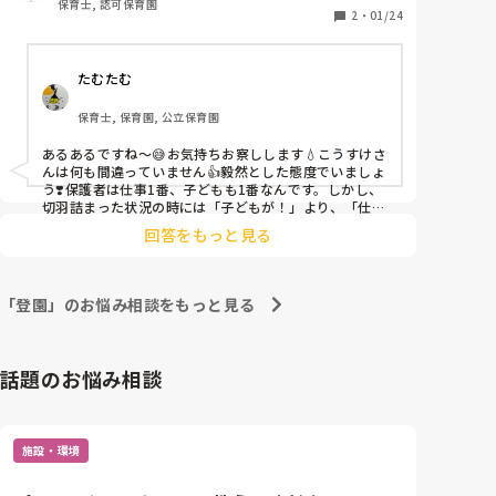
保育士, 認可保育園
翌日、通院したが特に問題なく、熱も下がったので登
2
・
01/24
園。

それは別によいが、保護者から「何で検温したんです
たむたむ
か？検温しなければ早退せずに済んだのに！」と登園
時に捨て台詞で去っていく。

保育士, 保育園, 公立保育園
子どもが様子おかしければ検温するの当たり前ですけ
ど！

あるあるですね〜😅お気持ちお察しします💧こうすけさ
んは何も間違っていません👍毅然とした態度でいましょ
【2つめ】

う❣️保護者は仕事1番、子どもも1番なんです。しかし、
登園時の検温で38.5℃、預かれないと話す

切羽詰まった状況の時には「子どもが！」より、「仕事
が！」にすり替わってしまうのもわかるというか…その
↓

回答をもっと見る
イライラをこちらに向けられるのも辛いものがあります
「朝は熱なかった！」でゴネる保護者

よね😓
↓

何度はかっても38.0℃以上

「登園」のお悩み相談をもっと見る
↓

保護者ブツブツ言いながらしぶしぶ子どもを連れて帰
る

話題のお悩み相談
↓

今日、保護者から「インフルエンザでした」と連絡が
くる。

ほら！帰ってよかったやん！！

施設・環境
決まりは決まりだし、保護者もお仕事の調整大変なの