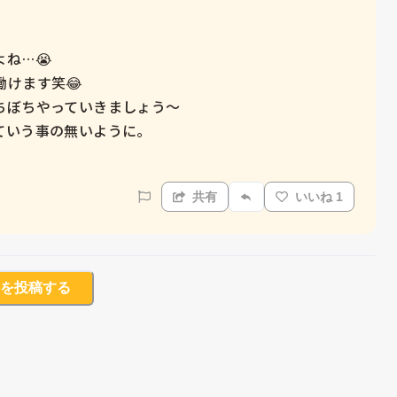
…😭

けます笑😂

ぼちやっていきましょう〜

いう事の無いように。

共有
いいね 1
を投稿する