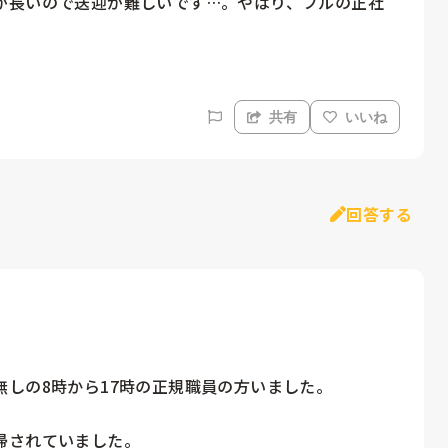
が長いので送迎が難しいです…。やはり、フルの正社
共有
いいね
回答する
しの8時から17時の正規職員の方いました。



されていました。
