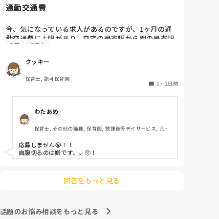
通勤交通費
ホールに行っているクラスにお邪魔するのも良いかなと
思います！いつもと違うおもちゃ、室内に興味津々で
す！
今、気になっている求人があるのですが、1ヶ月の通
勤交通費に上限があり、自宅の最寄駅から園の最寄駅
転職
保育士
までの通勤定期代が5,000円ほどオーバーします

たかが5,000円と考えるか…

クッキー
私としてはなかなか大きい金額なので、この時点で応
募を迷っているのですが、皆さんならどうしますか？
保育士, 認可保育園
1
・
2日前
わたあめ
保育士, その他の職種, 保育園, 放課後等デイサービス, 児童
発達支援施設
応募しません😭！！

自腹切るのは嫌です、。🥺！

回答をもっと見る
話題のお悩み相談をもっと見る