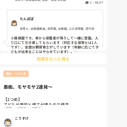
・車から降りる時は保護者が降ろす？保育士が降ろ
2
・
06/07
している子達があまりにも危険だったので、配膳中に
す？

「みんな走ったら危ない！！」と大きな声で叫んでし
・玄関から保育室までは見守る保育士はいる？

まいました…その声を聞いた担任は、我に返って

たんぽぽ
・乳児の支度は普段保護者にしてもらってますが、保
「走ったらだめ」などと対応する始末…

育士が朝する？帰りに次の日の支度をしていってもら
相変わらずのクラスで疲れました…先生達も怒ってい
保育士, 幼稚園教諭, 保育園, 幼稚園, 公立保育園, 認可保育
う？

るのか？笑ってるのか？呑気だなぁ…て呆れてしまい
園, 認証・認定保育園
ました。

小規模園です。車から保護者が降ろして一緒に登園。入
怪我しても当たり前の状態…

り口にて引き渡してもらいます（対応する保育士は1人
時間は保育士の人数が増える8:30～9:00の間

1人で怒って、声出して、危ない、危険な玩具を片付け
です）。支度は朝保育士がしています（年齢に応じて子
玄関前に車をつけて保育士2人が対応することしか決
どもが出来ることはやらせています）。

る自分が嫌になりました。

そもそもなぜドライブスルーをする事になったのでしょ
まっていません。

私も怒るような保育をしたくないです。

回答をもっと見る
うか？駐車場が少ないからですか？大雨の日など大変に
そもそも土曜の振休等で人数が足りない曜日があって

担任と同じようにニコニコ笑い、優しく声をかけた
なりますよね。あと子どもがぐずったら、など。

ドライブスルーを始めるなら毎日しなければならない
い…でも、あまりにも危険すぎる環境…

そもそも職員が納得していないのに始めるなんて、見切
と思うのに、、、本当に納得いきません。

たった1時間程のサポートでしたが、どっと疲れまし
雑談・つぶやき
り発車すぎますね😢
た。久々に怒ってばかりの自分に保育士辞めたくなり
参考にさせていただきたいので、ご回答宜しくお願い
ました。

愚痴、モヤモヤ2連発〜
します！！
今の保育てこんな感じなのかな？

私の考える保育てやはり昔すぎるんでしょうか？
【1つめ】

子どもが普段と様子が違うので検温

登園
連絡帳
保護者
↓

37.8℃で子どもも寝て動けないので保護者に連絡、早
こうすけ
退

↓
