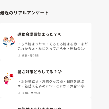
最近のリアルアンケート
運動会準備始まった？🏃
・
もう始まった🏃
・
そろそろ始まる😊
・
まだ
これから🌿
・
秋に入ってから🍁
・
運動会はな
いor終わった✨
・
その他(コメントで教えて
29
票・
残り6日
ください)
暑さ対策どうしてる？🥵
・
水分補給🥤
・
冷感グッズ🧊
・
日陰を選ぶ
🌳
・
着替えを多めに👕
・
とにかく気合い😂
・
その他(コメントで教えてください)
164
票・
残り5日
お盆休みありますか？🌻