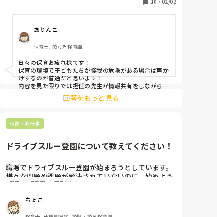
生、中途採用の中堅先生、若いクラス担任のパートさ
10
・
02/02
んなど世代交代の用に去年から新しい先生達が頑張っ
てます。

ありんこ
私は、現園でクラス担任からフリーに変わりました。

今は、ただのパートのフリーなので立場的には下の方
保育士, 認可外保育園
てやつですか？（笑）

今日、2歳のクラスのサポートに入りました。

日々の保育お疲れ様です！

正規のベテラン、中堅、新人2人の4人担任。

保育の環境で子どもたちが怪我の危険がある場合は声か
夏休み前後に同じクラスに2ヶ月程、サポートに入っ
けするのが普通だと思います！

たのですが、その時もクラス全体落ち着きない、子ど
内容を見た限りでは担任の先生が情報共有をしながら保
育をしていて周りが見えていない状況だと感じたので周
も達は走り回る、廊下に出る、玩具を片付けない…な
回答をもっと見る
りが見えないなら後から共有するなど子ども優先にすべ
かなか大変なクラスでした。

きだと思いました！

今回、久々にサポートに入ったのですが、担任4人部
屋にいるのに朝登園して来た保護者、子どもに対して
保育・お仕事
昔の考えとかではなく子供の安全性を考えたことだと思
担任３人が一緒に会話する（ベテラン1人はトイレに
うので自分の保育に自信を持ってもいいと思いました！
つく）。その間、子ども10人以上が部屋にいるのにほ
ドライブスルー登園について教えてください！
ったらかし。私が1人で全体を見る。

私が、朝のオヤツの配膳中…担任３人（1人は、行事
職場でドライブスルー登園が始まろうとしています。

準備の為にぬける）が部屋の中央でたった状態で情報
様々な問題や課題が解決されていないのに、始めよう
共有する為話しあっている。

登園
保育室
園長先生
としている園長に腹を立てています。(愚痴ですみませ
その間、16人の子ども達は、無法地帯状態。

ん。)

担任の目の前で子ども数人が、ロッカーに向かって走
ちょこ
りジャンプしたりしている…担任は、気づいてない

皆さんの職場では、

暫く我慢していたのですが、目の前で走ってジャンプ
保育士, 幼稚園教諭, 認証・認定保育園