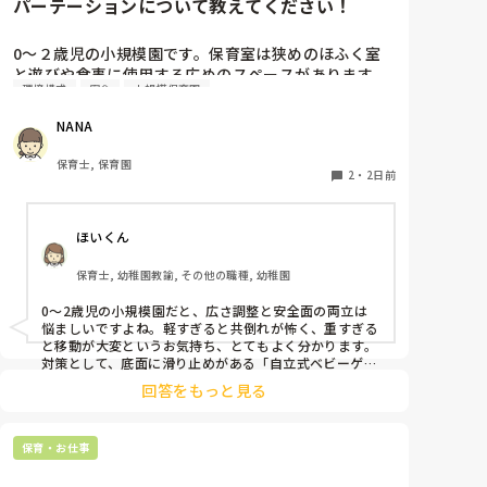
パーテーションについて教えてください！
わかりますが、こちらは子どものためを思ってやって
るので、そこで怒るのは違うかと…。

子どものこと心配じゃないんかなって思ってしまう。

0〜２歳児の小規模園です。保育室は狭めのほふく室
と遊びや食事に使用する広めのスペースがあります。
職場では吐き出せないので、この場での独り言です。
環境構成
安全
小規模保育園
広すぎると走り回ったりして落ち着かないので、活動
によってパーテーションで仕切っています。このパー
NANA
テーションがウレタンのような素材で軽いので、ちょ
っと体が当たると倒れたり、つかまり立ちが不安定な
保育士, 保育園
子にとっては共倒れになったりで危険です。かと言っ
2
・
2日前
て固定してしまうと活動によって柔軟に移動すること
ができなくなってしまうし…以前勤務していた園では
ほいくん
しっかりした重いものを置いていましたが、移動が大
変で使い勝手が悪く、子どもがぶつかって倒れた時に
保育士, 幼稚園教諭, その他の職種, 幼稚園
怖い思いをしました。

皆さんの園ではどんなもので工夫されていますか？
0〜2歳児の小規模園だと、広さ調整と安全面の両立は
悩ましいですよね。軽すぎると共倒れが怖く、重すぎる
と移動が大変というお気持ち、とてもよく分かります。

対策として、底面に滑り止めがある「自立式ベビーゲー
ト」なら、つかまり立ちでも倒れにくく移動も楽でおす
回答をもっと見る
すめです。また、ストッパー付きキャスターをつけたロ
ー棚を仕切りにすれば、倒れず収納にもなって一石二鳥
です。

保育・お仕事
今のウレタン製を活かすなら、壁や固定家具で挟む配置
にしたり、脚元に水入りペットボトルなどの重りを付け
て補強してみてくださいね。安全で使いやすい方法が見