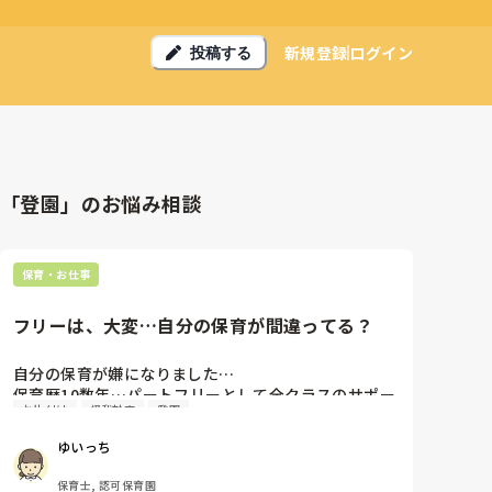
新規登録
ログイン
投稿する
「登園」のお悩み相談
保育・お仕事
フリーは、大変…自分の保育が間違ってる？
自分の保育が嫌になりました…

保育歴10数年…パートフリーとして全クラスのサポー
お片付け
怪我対応
登園
トに入る毎日です。

フリーで入る立場ですが…保育、リーダー、雑用、保
ゆいっち
護者対応なんでもします。

現園では、ベテラン組に入るんですが、正規の若い先
保育士, 認可保育園