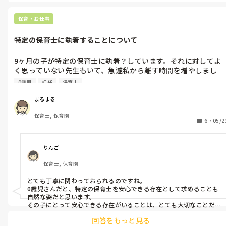
保育・お仕事
特定の保育士に執着することについて
9ヶ月の子が特定の保育士に執着？しています。それに対してよ
く思っていない先生もいて、急遽私から離す時間を増やしまし
た。その次の日から、泣く頻度が増えて20分以上泣き続けること
0歳児
担任
保育士
もあります。9ヶ月の赤ちゃんなんて家ではママにべったりだと
思います。なので、保育園では特定の保育士をママ代わりとして
まるまる
甘えたいのではないか？それを無理に離すのは少し可哀想だと思
保育士, 保育園
ってしまいます。どうしたらいいでしょうか。
6
・
05/2
りんご
保育士, 保育園
とても丁寧に関わっておられるのですね。

0歳児さんだと、特定の保育士を安心できる存在として求めることも
自然な姿だと思います。

その子にとって安心できる存在がいることは、とても大切なことだ
と思うので、無理に引き離すことはしなくても良いのかなと感じて
回答をもっと見る
います。
