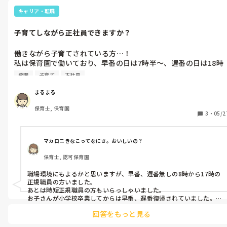
キャリア・転職
子育てしながら正社員できますか？
働きながら子育てされている方…！

私は保育園で働いており、早番の日は7時半〜、遅番の日は18時
半までの勤務です。

登園
子育て
正社員
子どもを保育園に預けようと思ったら、早番の日は7時前に登園
させたい。遅番の日は19時半にお迎え…となってしまいそうで
まるまる
す。この時間に開園している園はあまりないですよね…😢皆さん
保育士, 保育園
どのようにされていますか？？夫の仕事は、私よりも勤務が長い
3
・
05/2
ので送迎が難しいです…。やはり、フルの正社員は難しいですよ
ね…？
マカロニきなこってなにさ。おいしいの？
保育士, 認可保育園
職場環境にもよるかと思いますが、早番、遅番無しの8時から17時の
正規職員の方いました。

あとは時短正規職員の方もいらっしゃいました。

お子さんが小学校卒業してからは早番、遅番復帰されていました。

回答をもっと見る
仕事との両立はハードだと思いますが、職場に相談されるのもいい
かもしれません。