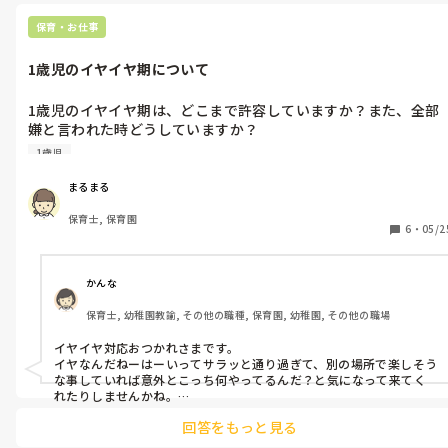
保育・お仕事
1歳児のイヤイヤ期について
1歳児のイヤイヤ期は、どこまで許容していますか？また、全部
嫌と言われた時どうしていますか？

色々と候補を出しますが、どれも嫌！と言われて困っています。
1歳児
無理矢理させるは良くないなとも思いますし、かといってイヤイ
ヤ言っている子を放置する訳にはいきません…（ ;  ; ）
まるまる
保育士, 保育園
6
・
05/2
かんな
保育士, 幼稚園教諭, その他の職種, 保育園, 幼稚園, その他の職場
イヤイヤ対応おつかれさまです。

イヤなんだねーはーいってサラッと通り過ぎて、別の場所で楽しそう
な事していれば意外とこっち何やってるんだ？と気になって来てく
れたりしませんかね。

すべてに対応して思い通りにするのは無理なので🖐️

回答をもっと見る
放置ではなく、見守っていればいいと思いますよ。