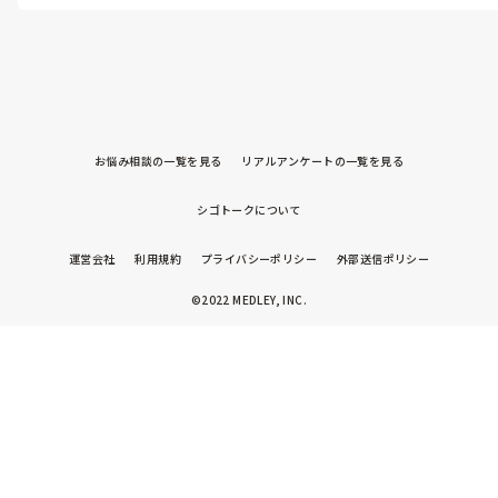
私自身のことにはなりますが、自分が不在のときでも安心して過ご
せるように、他の職員とも関わりを作っていくことは意識していま
す。

機嫌が良い時には少し距離を取りながら目線を送って見守ったり、
他の保育士と楽しく関われそうなタイミングを作るよう心がけてい
ます。

また、内容にもよりますが、泣いた時にすぐ駆け寄るのではなく少
お悩み相談の一覧を見る
リアルアンケートの一覧を見る
し様子を見て、自分で気持ちを切り替えられそうなら見守ることもあ
ります。

子どもから助けを求めるまで待つことで、近くにいる他の先生に安
シゴトークについて
心を求められることもあるのかなと感じています。
運営会社
利用規約
プライバシーポリシー
外部送信ポリシー
©2022 MEDLEY, INC.