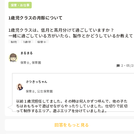
保育・お仕事
1歳児クラスの月齢について
1歳児クラスは、低月と高月分けて過ごしていますか？

一緒に過ごしている方がいたら、製作とかどうしているか教えて
ください…。
制作
1歳児
保育士
まるまる
保育士, 保育園
2
・
05/2
さつきっちゃん
保育士, 公立保育園
以前１歳児担任してました。その時は何人かずつ呼んで、他の子た
ちはおもちゃで遊ばせながらやったりしていました。仕切りで区切
って制作するエリア、遊ぶエリアを分けていましたよ。
回答をもっと見る