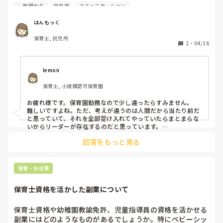
一時預かり
託児所
コミュニケーション
自分のやり方、価値観と異なる先生とお仕事をする場合、そ
の点は指摘しますか？

はんもっく
それとも人それぞれだよね、と見過ごしますか？

保育士, 託児所
どのように対応されているか、お聞きしたいです。

2
・
04/16
泣いている子を抱っこするか否か、声掛けの仕方、仕事の進
め方等、目に留まることがあります。

lemon
保育士, 小規模認可保育園
派遣の場合、派遣会社の担当者に相談することも考えられま
すが、先方が忙しすぎてあまりコミュニケーションがとれて
お疲れ様です。保育園勤務なので少し違ったらすみません。

いません😅
難しいですよね。ただ、考えが違うのは人間だから当たり前だ
と思っていて、それを全部受け入れてやっていたらまとまらな
いからリーダーが存在するのだと思っています。

私は、自分が違うと思うことはこうしていきます！と伝えます
回答をもっと見る
が、確かにねと言う意見であればその方たちの意見も聞いた上
で判断します。

私のところの場合は明らかにそれって、保育士が楽したいから
でしょ？ということもあったり、間違っていることをやってい
保育・お仕事
ることが明らかなので言えます。

保育士資格を活かした副業について
保育士資格や幼稚園教諭免許、児童指導員の資格を活かせる
副業にはどのようなものがあるでしょうか。特にベビーシッ