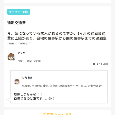
お部屋では、ビニールシートを敷いて、片栗粉粘土、寒天や春
雨遊び、氷遊び、など間食遊びをたくさん行っています。

キャリア・転職
ホールに行っているクラスにお邪魔するのも良いかなと思いま
通勤交通費
す！いつもと違うおもちゃ、室内に興味津々です！
今、気になっている求人があるのですが、1ヶ月の通勤交通
費に上限があり、自宅の最寄駅から園の最寄駅までの通勤定
期代が5,000円ほどオーバーします

転職
保育士
たかが5,000円と考えるか…

私としてはなかなか大きい金額なので、この時点で応募を迷
クッキー
っているのですが、皆さんならどうしますか？
保育士, 認可保育園
1
・
3日前
わたあめ
保育士, その他の職種, 保育園, 放課後等デイサービス, 児童発達支援
施設
応募しません😭！！

自腹切るのは嫌です、。🥺！

回答をもっと見る