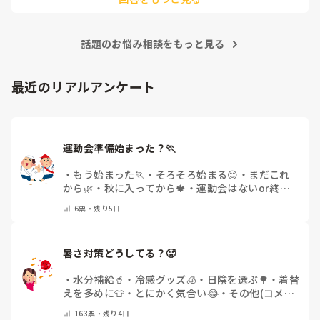
話題のお悩み相談をもっと見る
最近のリアルアンケート
運動会準備始まった？🏃
・
もう始まった🏃
・
そろそろ始まる😊
・
まだこれ
から🌿
・
秋に入ってから🍁
・
運動会はないor終わ
った✨
・
その他(コメントで教えてください)
6
票・
残り5日
暑さ対策どうしてる？🥵
・
水分補給🥤
・
冷感グッズ🧊
・
日陰を選ぶ🌳
・
着替
えを多めに👕
・
とにかく気合い😂
・
その他(コメン
トで教えてください)
163
票・
残り4日