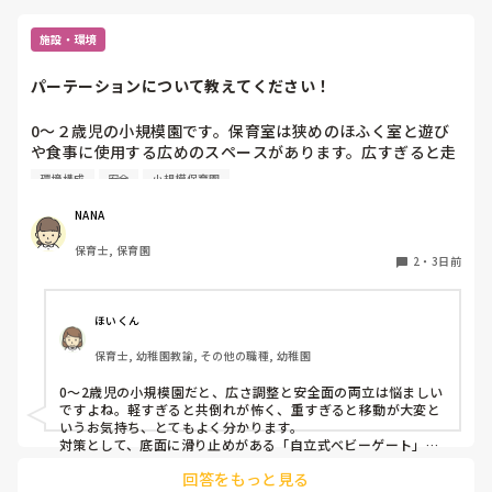
施設・環境
パーテーションについて教えてください！
0〜２歳児の小規模園です。保育室は狭めのほふく室と遊び
や食事に使用する広めのスペースがあります。広すぎると走
り回ったりして落ち着かないので、活動によってパーテーシ
環境構成
安全
小規模保育園
ョンで仕切っています。このパーテーションがウレタンのよ
うな素材で軽いので、ちょっと体が当たると倒れたり、つか
NANA
まり立ちが不安定な子にとっては共倒れになったりで危険で
保育士, 保育園
す。かと言って固定してしまうと活動によって柔軟に移動す
2
・
3日前
ることができなくなってしまうし…以前勤務していた園では
しっかりした重いものを置いていましたが、移動が大変で使
い勝手が悪く、子どもがぶつかって倒れた時に怖い思いをし
ほいくん
ました。

保育士, 幼稚園教諭, その他の職種, 幼稚園
皆さんの園ではどんなもので工夫されていますか？
0〜2歳児の小規模園だと、広さ調整と安全面の両立は悩ましい
ですよね。軽すぎると共倒れが怖く、重すぎると移動が大変と
いうお気持ち、とてもよく分かります。

対策として、底面に滑り止めがある「自立式ベビーゲート」な
ら、つかまり立ちでも倒れにくく移動も楽でおすすめです。ま
回答をもっと見る
た、ストッパー付きキャスターをつけたロー棚を仕切りにすれ