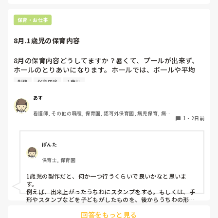
ば、倒れず収納にもなって一石二鳥です。

今のウレタン製を活かすなら、壁や固定家具で挟む配置にした
り、脚元に水入りペットボトルなどの重りを付けて補強してみ
保育・お仕事
てくださいね。安全で使いやすい方法が見つかるよう応援して
8月.1歳児の保育内容
8月の保育内容どうしてますか？暑くて、プ一ルが出来ず、
ホ一ルのとりあいになります。ホ一ルでは、ボ一ルや平均
台、風船で遊んでいます。製作で、うちわや望遠鏡や風鈴🎐
制作
保育内容
1歳児
製作をしたりしますが、なかなか、集中できません。1歳児
クラスです、玩具で遊ばせながら、何人かずつよんで、やっ
あす
ています。何か、いいアイデアや、工夫など、何でもいいの
看護師, その他の職種, 保育園, 認可外保育園, 病児保育, 病院
で、教えて下さい。
1
・
2日前
内保育, その他の職場
ぽんた
保育士, 保育園
1歳児の製作だと、何か一つ行うくらいで良いかなと思いま
す。

例えば、出来上がったうちわにスタンプをする。もしくは、手
形やスタンプなどを子どもがしたものを、後からうちわの形に
切る。1歳児なんて集中できないです。興味を持って来てくれ
回答をもっと見る
ただけで十分です。
