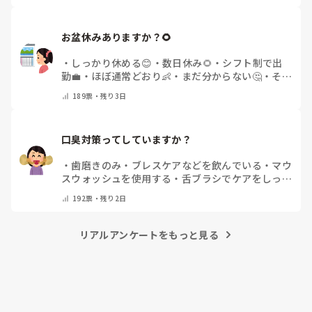
お盆休みありますか？🌻
・
しっかり休める😊
・
数日休み🌻
・
シフト制で出
勤💼
・
ほぼ通常どおり👶
・
まだ分からない🤔
・
その
他(コメントで教えてください)
189
票・
残り3日
口臭対策ってしていますか？
・
歯磨きのみ
・
ブレスケアなどを飲んでいる
・
マウ
スウォッシュを使用する
・
舌ブラシでケアをしっか
りする
・
フリスクをかじる
・
気にしたことない
・
そ
192
票・
残り2日
の他(コメントで教えて下さい)
リアルアンケートをもっと見る