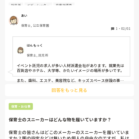
ターや託児所、イベント託児などの経験がある方がいらっし
託児所
ベビーシッター
児童指導員
ゃいましたら、具体的な仕事内容や始め方について教えてほ
しいです！
あい
保育士, 公立保育園
1
・
02/02
はんもっく
保育士, 託児所
イベント託児の求人が多い人材派遣会社があります。就業先は
百貨店やホテル、大学等、かたいイメージの場所が多いです。

また、歯科、エステ、美容院など、キッズスペース併設の事業
所も増えてきました。
回答をもっと見る
保育・お仕事
保育士のスニーカーはどんな物を履いていますか？
保育士の皆さんはどこのメーカーのスニーカーを履いていま
すか？園の指定などは無いため個人の自由なのですが、私は