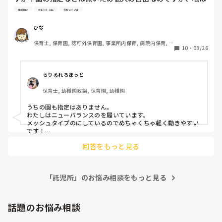
今NIKEのスニーカーを履いています。動きやすく使いやすい
制服
託児所
認可外
メーカーはありますか？
ひな
保育士, 保育園, 認可外保育園, 事業所内保育, 病院内保育, 
10
・
03/26
託児所
らりるれろぼっと
保育士, 幼稚園教諭, 保育園, 幼稚園
うちの園も指定はありません。

わたしはニューバランスのを履いています。

メッシュタイプのにしているのでめちゃくちゃ軽く動きやすい
です！

でも雨の日は濡れます💦笑

回答をもっと見る
雨の日散歩とかない園なのであまり支障はないです。

雨用の安いスニーカーも持っています。

内履きはすぐに穴が空くので、安いkaepaを履いてます😅
「託児所」のお悩み相談をもっと見る
話題のお悩み相談