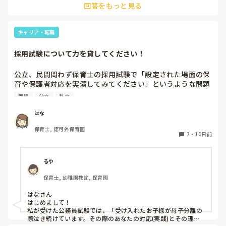
回答をもっと見る
ネムリラ(ベビーラック)の園は午睡の際にコットを使用してい
たので、コットでまだ眠れそうにない子はラックで寝かせるよ
うにしていました。でも月齢に応じて移行していっていまし
た。
キャリア・転職
採用試験について力を貸してください！
公立、民間問わず保育士の採用試験で「設定された場面の保
育や保護者対応を実演してみてください」というような問題
を出された方いらっしゃいますか？

面接
公立
私立
現在保育園勤務で別の保育園を探して転職活動中なのです
が、先日面接で初めて「子ども同士のトラブルがあったこと
はな
をどのように保護者に伝えるかやってみてください」と言わ
保育士, 認可外保育園
れて一瞬固まってしまいました。調べてみると誕生日会など
2
・
10日前
の実演を求められることもあるようです。まだ結果は出てい
ませんが、今後他の園も受ける予定なのでこういう問題を想
定して練習しておきたいです。もしこのような問題の経験が
るや
ある方がいらっしゃったら、どのような問題だったか教えて
保育士, 幼稚園教諭, 保育園
いただきたいです。

経験のない方でもこんなテーマもあるのでは？など思いつく
はなさん

ことがあればなんでもいいので教えていただきたいです。よ
はじめまして！

ろしくお願いします。
私が受けた公務員試験では、「受け入れたお子様が母子分離の
際泣き続けています。その際のあなたの対応(実践)とその理由