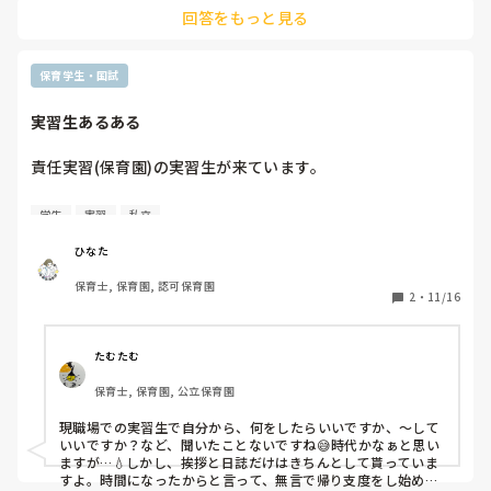
を教えてください。」というものでした。

回答をもっと見る
当時は新入園児なのか、いつも泣いている子なのか、いつも泣
かないのに泣いているのか？状況が分からず戸惑ってしまった
のですが、後から考えたら状況は何にせよ大切なことの軸は同
じだと気づきました。

保育学生・国試
試験で急に言われると焦りますよね。

落ち着いて実力を発揮できると良いですね✨
実習生あるある
責任実習(保育園)の実習生が来ています。

責任実習の子だからある程度、｢なにか手伝えるとことって
学生
実習
私立
ありますか？｣｢この時ってどうしてるんですか？｣などと、
一回目の子より聞くことが出来るのでは？と思っています！

ひなた
保育士, 保育園, 認可保育園
ですが、保育士がテーブルを出したり掃除をしているのにも
2
・
11/16
関わらず突っ立て見てるだけ。 ここで、テーブル出してって
いえばいいんでしょうが、実習生からやります！とかあって
もいいのかなぁ？って。

たむたむ
保育士, 保育園, 公立保育園
こういうことって時代なんですかね？w

現職場での実習生で自分から、何をしたらいいですか、〜して
実習生の方から、𓏸𓏸です、今日も一日よろしくお願いしま
いいですか？など、聞いたことないですね😅時代かなぁと思い
す。1日ありがとうございました。とかもなしで、

ますが…💧しかし、挨拶と日誌だけはきちんとして貰っていま
すよ。時間になったからと言って、無言で帰り支度をし始め、