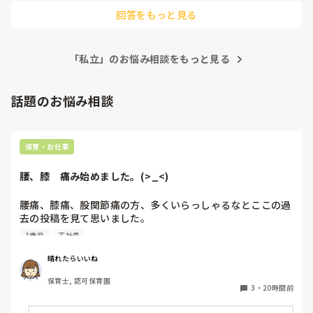
そのまま玄関口に向かって行く子がいたのですが、流石に声を
日誌もA41枚のみで、それだけで今日一日の様子のこと分か
回答をもっと見る
かけました😓
るのか？や直しも出さない、日誌も翌日に出さないなど様々
な子で、、、、

こういう実習生の子って当たり前なのでしょうか？

「私立」のお悩み相談をもっと見る
実習生のあるある聞きたいです👂
話題のお悩み相談
保育・お仕事
腰、膝　痛み始めました。(>_<)
腰痛、膝痛、股関節痛の方、多くいらっしゃるなとここの過
去の投稿を見て思いました。

1歳児
正社員
私は50代正社員1歳児担任です。

晴れたらいいね
という私も、２週間前、初めて腰痛になりました。

保育士, 認可保育園
右腰が痛くて、起き上がれない。

3
・
20時間前
ようやく起き上がっても、立てない。

ようやく立てたら、しゃがめない。
