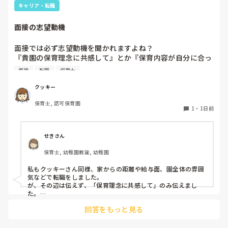
もしばしば… 

キャリア・転職
パンツで寝れる子が増えてきて、寝かしつけの時にトイレに
ただじっと座っていても、5分も座ればお尻に痛みがきま
行きたい子が時差でいるのですが、私がその対応で外に出よ
す。

面接の志望動機
うとするとその子も行きたがります。

この高さの作業だと意外に、

しかし寝かしつけに入る前にトイレでしっかり排尿している
体をひねる、少し立ち上がる、体を折りたたむような姿勢に
面接では必ず志望動機を聞かれますよね？

ので、その子には待っててねといい外に出ていました。今日
なること多いことに気づきました。

『貴園の保育理念に共感して』とか『保育内容が自分に合っ
はそれで2回漏らしています。

その度にあちらこちらに痛みが来て

てると思いました』等々が多いかと思いますが、実際はどう
2回目は私は見ていないのですが、かなり微量だったそう
立ち上がる時には、膝や太ももが固まり痛みが……

面接
転職
保育士
なのでしょうか？

で、クラスのリーダーの先生から絞り出して注意を引こうと
私自身、園の雰囲気とか園の規模、保育内容は勘案しますが
しているように見えると言われました。

クッキー
正直なところ、家から通いやすいか、給与はどうか…という
日頃からそのことの関わりはしっかり持てるように意識はし
腰痛、膝痛お持ちの方は、どの程度の痛みで働かれているの
保育士, 認可保育園
ところに重きを置いています

ていますが…

でしょうか。

1
・
1日前
もちろんそんなことは話せませんが

今後どのように関わっていけばいいのか悩んでいます。

皆さんは、志望動機をどのように答えていますか？また、本
痛みには強い方と思っていました。

音はどうですか？
せきさん
出産等で、幾度か開腹手術をしましたが、翌日には歩けまし
たし…

保育士, 幼稚園教諭, 幼稚園
今回は、今少し治まっている痛みがぶり返したどうしようと
私もクッキーさん同様、家からの距離や給与面、園全体の雰囲
いう思いもあり、ちょっと無理かも…と思い始めています。

気などで転職をしました。

が、その辺は伝えず、「保育理念に共感して」のみ伝えまし
た。

まだ急性期ということと、昔、夫が腰を痛めてすぐに整骨院
あとは、自分の長所や得意なことが活かせそうだと感じたと伝
に行ってより酷くなって帰ってきたことがあり、怖くて行け
回答をもっと見る
ていません。
