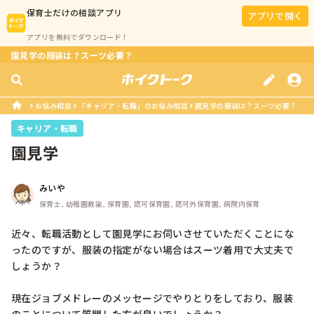
保育士
だけの相談アプリ
アプリで開く
アプリを無料でダウンロード！
園見学の服装は？スーツ必要？
お悩み相談
「キャリア・転職」のお悩み相談
園見学の服装は？スーツ必要？
キャリア・転職
園見学
みいや
保育士, 幼稚園教諭, 保育園, 認可保育園, 認可外保育園, 病院内保育
近々、転職活動として園見学にお伺いさせていただくことにな
ったのですが、服装の指定がない場合はスーツ着用で大丈夫で
しょうか？

現在ジョブメドレーのメッセージでやりとりをしており、服装