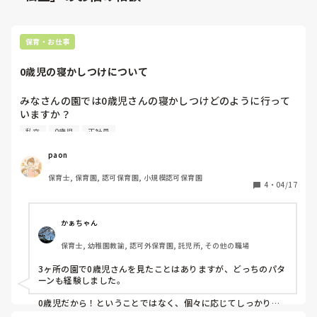
保育・お仕事
0歳児の寝かしつけについて
みなさんの園では0歳児さんの寝かしつけどのように行って
いますか？

私が以前正規職員として働いていた園では、抱っこやトント
私立
0歳児
正社員
ンなど人の手で寝かしつけをしていました。

ただ、今働く小規模園では、ネムリラに乗せて寝かしつけを
paon
しています。その差に初めて見た時、びっくりしましたが、
保育士, 保育園, 認可保育園, 小規模認可保育園
保育士の手が足りないからなのか(認可園なのでちゃんと配
4
・
04/17
置されてるはずなのですが)、小規模園だと当たり前の光景
ですか？
かぁちゃん
保育士, 幼稚園教諭, 認可外保育園, 託児所, その他の職場
3ヶ所の園で0歳児さんを見たことはありますが、どっちのパタ
ーンも経験しました。

0歳児だから！ということではなく、個々に応じてしっかりと
休息がとれる方法でしたね💦
