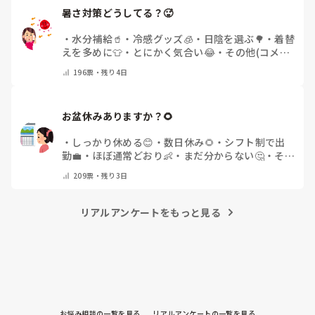
暑さ対策どうしてる？🥵
・
水分補給🥤
・
冷感グッズ🧊
・
日陰を選ぶ🌳
・
着替
えを多めに👕
・
とにかく気合い😂
・
その他(コメン
トで教えてください)
196
票・
残り4日
お盆休みありますか？🌻
・
しっかり休める😊
・
数日休み🌻
・
シフト制で出
勤💼
・
ほぼ通常どおり👶
・
まだ分からない🤔
・
その
他(コメントで教えてください)
209
票・
残り3日
リアルアンケートをもっと見る
お悩み相談の一覧を見る
リアルアンケートの一覧を見る