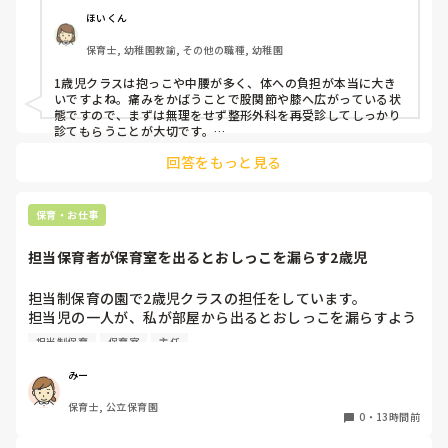
ほいくん
驚きました。

保育士, 幼稚園教諭, その他の職種, 幼稚園
通院して、コルセット、湿布、痛み止め、電気などで１週間
1歳児クラスは抱っこや中腰が多く、体への負担が本当に大き
乗り切ったら

いですよね。痛みをかばうことで股関節や膝へ広がっている状
週末には、左が痛みだし、これも痛み止めや湿布で抑えて仕
態ですので、まずは無理をせず整形外科を再受診してしっかり
事をしていたら、

診てもらうことが大切です。

現場復帰の際は、床での立ち座りを避けるために低い椅子を活
股関節、お尻、太もも、膝まで来はじめてしまいました。

回答をもっと見る
用したり、抱っこや重い作業は周囲の先生に相談して頼むよう
床から支えなしに立ち上がりにくくなり、痛みが走ります。

にしてください。今はご自身の体を最優先に、しっかり休んで
立ち続けると、腰や股関節にきます。

くださいね。
自転車通勤ですが、それも、膝や太ももに痛みが来始めまし
保育・お仕事
た。

担当保育者が保育室を出るとおしっこを漏らす2歳児
今は８月。

１週間休んでいます。

担当制保育の園で2歳児クラスの担任をしています。

担当児の一人が、私が部屋から出るとおしっこを漏らすよう
家でもやることはあります。

になりました。

日常生活すら支障をきたすほどになりました。

担当制保育
保育室
主任
その子はパンツで過ごしていて、排尿間隔も空いています。
4月から私への執着が強かったのですが、特に寝かしつけの
椅子に座って作業をすれば？

みー
時に私がそばに行かないと繰り返し大きい声で呼んだり私が
と、園で言われました。

保育士, 公立保育園
寝かしつけしている子にちょっかいを出したり、何回もトイ
なので、子ども椅子程度の高さの踏み台に座って、試してみ
0
・
13時間前
レに行きたいと言っていました。行ったところで出ないこと
ました。
