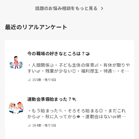
話題のお悩み相談をもっと見る
最近のリアルアンケート
今の職場の好きなところは？🤝 
・
人間関係🤝
・
子ども主体の保育👶
・
有休が取りや
すい🌿
・
残業が少ない⏰
・
福利厚生・待遇✨
・
その
他(コメントで教えてください)
150
票・
残り6日
運動会準備始まった？🏃
・
もう始まった🏃
・
そろそろ始まる😊
・
まだこれ
から🌿
・
秋に入ってから🍁
・
運動会はないor終わ
った✨
・
その他(コメントで教えてください)
184
票・
残り5日