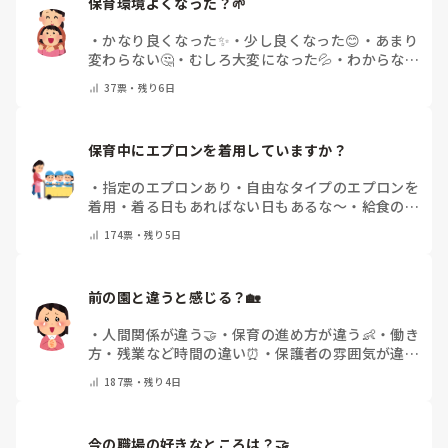
保育環境よくなった？🌱
ぜんぶ見つからなければ作戦勝ち。

制限時間もありつつ、ぜんぶ当たるまでのタイムでチーム対抗
・
かなり良くなった✨
・
少し良くなった😊
・
あまり
にしたりと繰り返すうちに子どもたちと相談しながらアレンジ
変わらない🤔
・
むしろ大変になった💦
・
わからない
して楽しみましたよ。

🌿
・
その他(コメントで教えて下さい)
37
票・
残り6日
参考になれば。。
保育中にエプロンを着用していますか？
・
指定のエプロンあり
・
自由なタイプのエプロンを
着用
・
着る日もあればない日もあるな～
・
給食のと
きだけだけ
・
ほとんど着ないよ
・
その他(コメント
174
票・
残り5日
で教えてください)
前の園と違うと感じる？🏡
・
人間関係が違う🤝
・
保育の進め方が違う👶
・
働き
方・残業など時間の違い⏰
・
保護者の雰囲気が違う
💬
・
給料が違う
・
転職経験なし
・
その他(コメント
187
票・
残り4日
で教えてください)
今の職場の好きなところは？🤝 