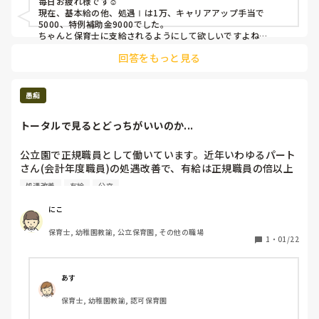
毎日お疲れ様です︎☺︎

と大幅にもらえる額が減ってしまいました。

現在、基本給の他、処遇Ⅰは1万、キャリアアップ手当で
その分、地域手当や勤務手当、市独自の地域処遇改善手当で
5000、特例補助金9000でした。

なんとか賄えている部分もありますが、やはり園によって支
ちゃんと保育士に支給されるようにして欲しいですよね…
給の仕方や額もこんなにも違うんだと思いました。

回答をもっと見る
国の支給の仕方が悪いのか園が悪いのか、、、

皆さんの園はしっかり支給されていますか？
愚痴
トータルで見るとどっちがいいのか...
公立園で正規職員として働いています。近年いわゆるパート
さん(会計年度職員)の処遇改善で、有給は正規職員の倍以上
消化しており、ボーナスも個人差はありますが増えました。
処遇改善
有給
公立
残業もないですし仕事量も改善前と変わらずなので、ワーク
ライフバランスに重きを置きたい自分としては羨ましいです
にこ
笑 そうは言っても年収としては、かなり違うと思って頑張
保育士, 幼稚園教諭, 公立保育園, その他の職場
っていますが...。なんでパートさんだけなんだろうって感じ
1
・
01/22
です笑
あす
保育士, 幼稚園教諭, 認可保育園