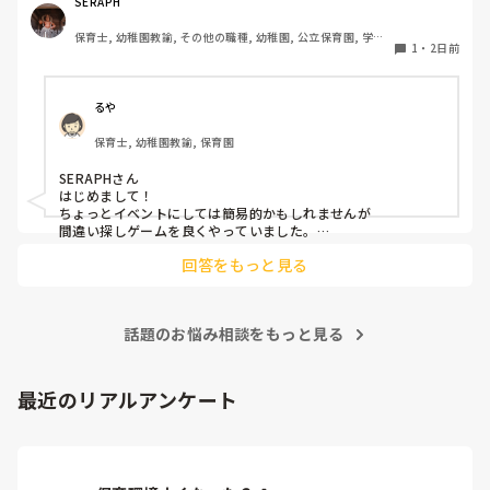
るものを探しています。現場の準備に手間がかかりすぎず、
SERAPH
子どもたちが夢中になれるおすすめのゲームがあればぜひ教
保育士, 幼稚園教諭, その他の職種, 幼稚園, 公立保育園, 学童
えてください。
1
・
2日前
保育
るや
保育士, 幼稚園教諭, 保育園
SERAPHさん

はじめまして！

ちょっとイベントにしては簡易的かもしれませんが

間違い探しゲームを良くやっていました。

回答をもっと見る
・チーム分けする

・前に出る人を1人決める

・間違い探しの個数を伝えて使う道具を集めてもらう

・相談タイム(人数によりますが4人グループくらいで3-4分？)

話題のお悩み相談をもっと見る
【ゲーム開始】

・ひとりが前に出て

観客にその姿を覚えてもらう

最近のリアルアンケート
(ここですでに装飾しています)

・一旦袖へ戻り、間違い探しのセッティング(髪型を変える、衣
装替え、服の袖を捲っている、靴下が変わっている、洗濯バサ
ミがついている等)

・再度前へ出て最初に出た時との間違いを探してもらう。
