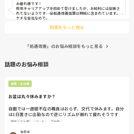
お疲れ様です！

昨年キャリアアップを初めて受けましたが、お給料には反映さ
れてないようです…😭処遇改善加算は時給に含まれています。
ケチな会社なので。
回答をもっと見る
「処遇改善」のお悩み相談をもっと見る
話題のお悩み相談
保育・お仕事
お盆は丸々休みますか？
自園では一週間不在の職員はおらず、交代で休みます。自分
は1日置きに出勤なので逆にリズムが崩れて疲れそうです
(^^;)

認定こども園
パート
正社員
皆さんの園はいかがですか？
なのは