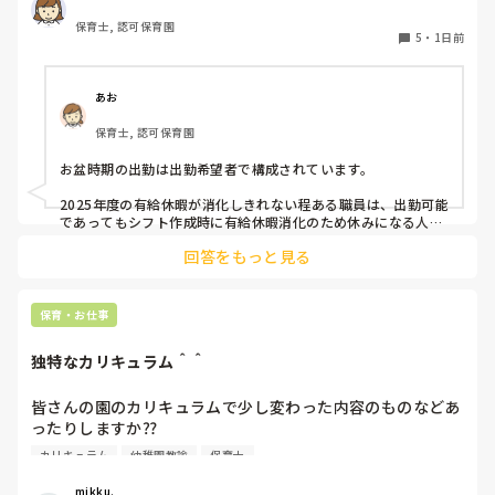
保育士, 認可保育園
5
・
1日前
あお
保育士, 認可保育園
お盆時期の出勤は出勤希望者で構成されています。

2025年度の有給休暇が消化しきれない程ある職員は、出勤可能
であってもシフト作成時に有給休暇消化のため休みになる人が
多いです。

回答をもっと見る
短時間パートの人も基本お休みです。
保育・お仕事
独特なカリキュラム＾＾
皆さんの園のカリキュラムで少し変わった内容のものなどあ
ったりしますか⁇

カリキュラム
幼稚園教諭
保育士
うちの園では、茶道・パソコン・読書会・お茶会（年長女児
のみ）・乾布摩擦（年中組以上児が体育の時間に体操服の上
mikku.