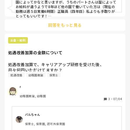
園によってかなと思いますが、うちのパートさんは歴によって
お給料が違うようで8年ほど他の園で働いていた方は（現在の
勤務は週５日実働6時間）正職員（四年目）私よりも手取りが
とってもいいです！

ボーナス等で照らし合わせても、同じかパートさんの方が多い
回答をもっと見る
くらいなので、能力給の園を探されてみてはいかがですか？私
もパートさんいいなあと思ってしまうことが度々あります😭
お金・給料
処遇改善加算の金額について
処遇改善加算で、キャリアアップ研修を受けた後、

月々何円いただけてますか？
処遇改善
幼稚園教諭
保育士
r
幼稚園教諭, 幼稚園
3
・
07/04
パルちゃん
保育士, 保育園, 認可外保育園