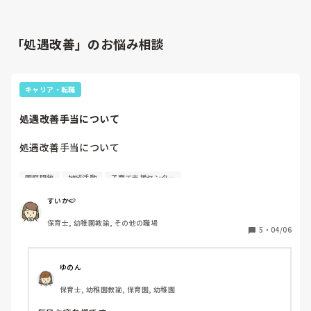
「処遇改善」のお悩み相談
キャリア・転職
処遇改善手当について
処遇改善手当について

前園では処遇改善Ⅰ→2万（保育士手当という名目）

園庭開放
地域活動
子育て支援センター
処遇改善Ⅱ→5年目で4万（専門リーダー）

処遇改善Ⅲ→9000円

すいか🍉
保育士, 幼稚園教諭, その他の職場
転職後の園では

5
・
04/06
処遇改善Ⅰ→年度末の手当？月の給与としての配布はなし

処遇改善Ⅱ→クラス担任ではなく子育て支援センター＋フリ
ー保育士となる為今年度はとりあえず付かない、次年度はポ
ゆのん
ジション等による

保育士, 幼稚園教諭, 保育園, 幼稚園
処遇改善Ⅲ→7000円
