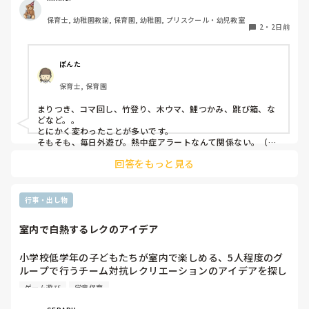
から行っています）があります。

保育士, 幼稚園教諭, 保育園, 幼稚園, プリスクール・幼児教室
2
・
2日前
ユニークだったり少し独特なものなどがあれば知りたいです
♪
ぽんた
保育士, 保育園
まりつき、コマ回し、竹登り、木ウマ、鯉つかみ、跳び箱、な
どなど。。

とにかく変わったことが多いです。

そもそも、毎日外遊び。熱中症アラートなんて関係ない。（日
陰作りや、水撒きなどで工夫はしていますが。。）
回答をもっと見る
行事・出し物
室内で白熱するレクのアイデア
小学校低学年の子どもたちが室内で楽しめる、5人程度のグ
ループで行うチーム対抗レクリエーションのアイデアを探し
ています。今回は夏休みの特別イベントとして実施するた
ゲーム遊び
学童保育
め、普段の遊びよりも少し特別感があり、みんなで熱狂でき