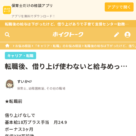
保育士
だけの相談アプリ
アプリで開く
アプリを無料でダウンロード！
転職後の給与は下がったけど、借り上げありで子育て支援センター勤務が叶う！？
お悩み相談
「キャリア・転職」のお悩み相談
転職後の給与は下がったけど、借り上
キャリア・転職
転職後、借り上げ使わないと給与めっち
ゃ低い
すいか🍉
保育士, 幼稚園教諭, その他の職場
★転職前

借り上げなしで

基本給18万プラス手当　月24.9

ボーナス3ヶ月
