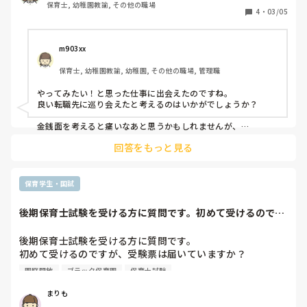
保育士, 幼稚園教諭, その他の職場
万

4
・
03/05
転職先

子育て支援センターなのでほぼ残業なし、持ち帰りもおそら
m903xx
くなし、担任業務なし、人間関係は入らないとわからない、
保育士, 幼稚園教諭, 幼稚園, その他の職場, 管理職
転職直後は年収306万

やってみたい！と思った仕事に出会えたのですね。

どちらも基本給とボーナスの額は変わりません。

良い転職先に巡り会えたと考えるのはいかがでしょうか？

ただ、ついてくる手当が子育て支援センターのが少なく前職
よりも月給が3.9万ダウン。一人暮らしも必須の地域なの
金銭面を考えると痛いなあと思うかもしれませんが、

下がるのは収入のみで、

で、家賃光熱費もかかってきます。

回答をもっと見る
心の余裕と時間は、今以上に増えるのではないでしょうか？🩷

仕事量的には恐らく減ると思いますが悩みますね。

ただ、やってみたいと思っていたお仕事で、実家からは離れ
今まで見えてこなかった世界（仕事以外にも）に出会えると思
ますが県内でのお仕事ですし、事業所内異動で手当がついて
保育学生・国試
くる保育園に移ることも将来的に可能です。なので、挑戦し
てみて給与や仕事内容が合わないってなってから考えるのも
後期保育士試験を受ける方に質問です。初めて受けるのです
ありなのかなとも思います。難しい。
が、受験票は届い...
後期保育士試験を受ける方に質問です。

初めて受けるのですが、受験票は届いていますか？

園庭開放
ブラック保育園
保育士試験
そして、どのように勉強していますか。

過去問4年分と予想模試2年分やっています。

まりも
苦手項目をテキストや保育指針で復習しますが、
