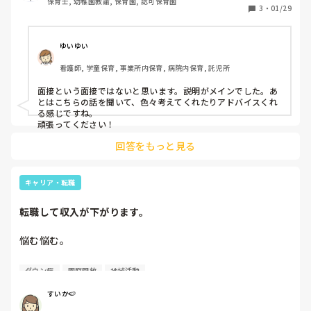
保育士, 幼稚園教諭, 保育園, 認可保育園
3
・
01/29
ゆいゆい
看護師, 学童保育, 事業所内保育, 病院内保育, 託児所
面接という面接ではないと思います。説明がメインでした。あ
とはこちらの話を聞いて、色々考えてくれたりアドバイスくれ
る感じですね。

頑張ってください！
回答をもっと見る
キャリア・転職
転職して収入が下がります。
悩む悩む。

転職をして収入が下がるのが悩む。

ダウン症
園庭開放
地域活動
前職

すいか🍉
残業未払、持ち帰りあり、人間関係微妙、5年目は年収370