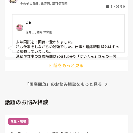
その他の職種, 保育園, 認可保育園
新たな問題がくると壁にぶち当たり潰そうと必死にやれば

3
・
09/30
最初にこなした問題を忘れ赤点。

下手したら合格0なんじゃないかと？不安です。

働きながらの勉強なめてました。社会福祉に児童福祉が全滅
のあ
です。 時間もないし、1つでも多く合格科目増やす事に集中
保育士, 認可保育園
するって思ってるけど。一発合格したいのが本音です。みな
さんの勉強術をアドバイス頂けると幸いです。

去年国試を３回目で受かりました。

よろしくお願いいたします。

私も仕事をしながらの勉強でした。仕事と睡眠時間以外はずっ
と勉強していました。

追伸、以前はブラック保育園での心身ともに限界なときに支
通勤や食事の支度時間はYouTubeの「ほいくん」さんの一問一
答を流しながら。他は保育士試験のブログで一問一答。特に福
えてくれてた方々ありがとうございました。

回答をもっと見る
祉関係は落とす為の問題も用意されていて超難が多いです。保
今は新しい保育園で扶養内パートの子育て支援員として働か
育士試験の検索をかければ「○○先生の保育士メソッド」が出
せてもらっていますが、メリハリがあり、頼れる上司に初め
てきます。私も大変お世話になりました。福祉に関してはこの
て出会え、無視はありえないし、ギスギス感もなく穏やかで
先生の問題を中心に勉強される事をお勧めします。きめ細かな
保育が楽しくて仕方ない日々を過ごしています！やめてよか
「園庭開放」のお悩み相談をもっと見る
指導があります。

った！！  だからこそ、多くの科目を合格して保育士になっ
福祉問題は大変難しい為、一発合格は考えず、まず取れる科目
から取られると良いと思いますよ。

て正規になりたい！  頑張れ自分ー！同志がいたら嬉しいで
頑張ってください。
話題のお悩み相談
す！
施設・環境