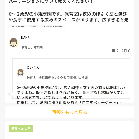
パーテーションについて教えてください！
0〜２歳児の小規模園です。保育室は狭めのほふく室と遊び
や食事に使用する広めのスペースがあります。広すぎると走
り回ったりして落ち着かないので、活動によってパーテーシ
環境構成
安全
小規模保育園
ョンで仕切っています。このパーテーションがウレタンのよ
うな素材で軽いので、ちょっと体が当たると倒れたり、つか
NANA
まり立ちが不安定な子にとっては共倒れになったりで危険で
保育士, 保育園
す。かと言って固定してしまうと活動によって柔軟に移動す
2
・
3日前
ることができなくなってしまうし…以前勤務していた園では
しっかりした重いものを置いていましたが、移動が大変で使
い勝手が悪く、子どもがぶつかって倒れた時に怖い思いをし
ほいくん
ました。

保育士, 幼稚園教諭, その他の職種, 幼稚園
皆さんの園ではどんなもので工夫されていますか？
0〜2歳児の小規模園だと、広さ調整と安全面の両立は悩ましい
ですよね。軽すぎると共倒れが怖く、重すぎると移動が大変と
いうお気持ち、とてもよく分かります。

対策として、底面に滑り止めがある「自立式ベビーゲート」な
ら、つかまり立ちでも倒れにくく移動も楽でおすすめです。ま
回答をもっと見る
た、ストッパー付きキャスターをつけたロー棚を仕切りにすれ
ば、倒れず収納にもなって一石二鳥です。

今のウレタン製を活かすなら、壁や固定家具で挟む配置にした
り、脚元に水入りペットボトルなどの重りを付けて補強してみ
保育・お仕事
てくださいね。安全で使いやすい方法が見つかるよう応援して