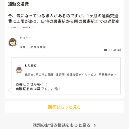
通勤交通費
す！いつもと違うおもちゃ、室内に興味津々です！
今、気になっている求人があるのですが、1ヶ月の通勤交通
費に上限があり、自宅の最寄駅から園の最寄駅までの通勤定
期代が5,000円ほどオーバーします

転職
保育士
たかが5,000円と考えるか…

私としてはなかなか大きい金額なので、この時点で応募を迷
クッキー
っているのですが、皆さんならどうしますか？
保育士, 認可保育園
1
・
3日前
わたあめ
保育士, その他の職種, 保育園, 放課後等デイサービス, 児童発達支援
施設
応募しません😭！！

自腹切るのは嫌です、。🥺！

回答をもっと見る
話題のお悩み相談をもっと見る