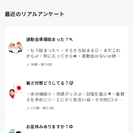
最近のリアルアンケート
運動会準備始まった？🏃
・
もう始まった🏃
・
そろそろ始まる😊
・
まだこれ
から🌿
・
秋に入ってから🍁
・
運動会はないor終わ
った✨
・
その他(コメントで教えてください)
99
票・
残り4日
暑さ対策どうしてる？🥵
・
水分補給🥤
・
冷感グッズ🧊
・
日陰を選ぶ🌳
・
着替
えを多めに👕
・
とにかく気合い😂
・
その他(コメン
トで教えてください)
172
票・
残り3日
お盆休みありますか？🌻