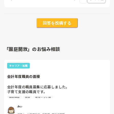
回答を投稿する
「園庭開放」のお悩み相談
キャリア・転職
会計年度職員の面接
会計年度の職員募集に応募しました。

子育て支援の職員です。

今度面接があるのですが、面接はどのようなことを聞かれる
園庭開放
面接
認定こども園
可能性がありますか？ご経験ある方、教えて下さい。
みぃ