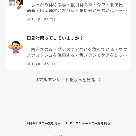
・
しっかり休める😊
・
数日休み🌻
・
シフト制で出
勤💼
・
ほぼ通常どおり👶
・
まだ分からない🤔
・
その
他(コメントで教えてください)
195
票・
残り2日
口臭対策ってしていますか？
・
歯磨きのみ
・
ブレスケアなどを飲んでいる
・
マウ
スウォッシュを使用する
・
舌ブラシでケアをしっか
りする
・
フリスクをかじる
・
気にしたことない
・
そ
197
票・
残り1日
の他(コメントで教えて下さい)
リアルアンケートをもっと見る
お悩み相談の一覧を見る
リアルアンケートの一覧を見る