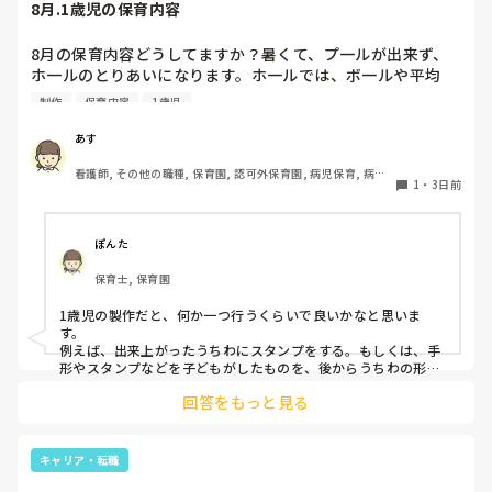
8月.1歳児の保育内容
8月の保育内容どうしてますか？暑くて、プ一ルが出来ず、
ホ一ルのとりあいになります。ホ一ルでは、ボ一ルや平均
台、風船で遊んでいます。製作で、うちわや望遠鏡や風鈴🎐
制作
保育内容
1歳児
製作をしたりしますが、なかなか、集中できません。1歳児
クラスです、玩具で遊ばせながら、何人かずつよんで、やっ
あす
ています。何か、いいアイデアや、工夫など、何でもいいの
看護師, その他の職種, 保育園, 認可外保育園, 病児保育, 病院
で、教えて下さい。
1
・
3日前
内保育, その他の職場
ぽんた
保育士, 保育園
1歳児の製作だと、何か一つ行うくらいで良いかなと思いま
す。

例えば、出来上がったうちわにスタンプをする。もしくは、手
形やスタンプなどを子どもがしたものを、後からうちわの形に
切る。1歳児なんて集中できないです。興味を持って来てくれ
回答をもっと見る
ただけで十分です。

お部屋では、ビニールシートを敷いて、片栗粉粘土、寒天や春
雨遊び、氷遊び、など間食遊びをたくさん行っています。

キャリア・転職
ホールに行っているクラスにお邪魔するのも良いかなと思いま