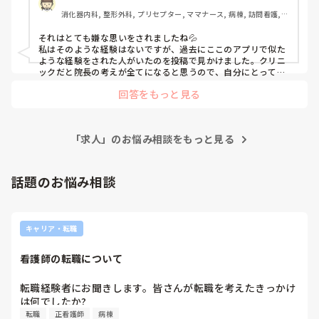
となるとやり方も異なるため困る」

消化器内科, 整形外科, プリセプター, ママナース, 病棟, 訪問看護, 
とのことでした。

リーダー, 消化器外科, 一般病院
なら最初から面接せずに打診の段階で断れよ、の気持ちで
それはとても嫌な思いをされましたね💦

す。

私はそのような経験はないですが、過去にここのアプリで似た
1番最初に受けたところなのでモチベーションも下がるし、
ような経験をされた人がいたのを投稿で見かけました。クリニ
経験者でも断られることがあるということに恐怖です。

ックだと院長の考えが全てになると思うので、自分にとっての
当たり外れが結構大きいですよね。ご縁がなかったと思うしか
どうやってモチベーション上げたらいいでしょうか…😞

回答をもっと見る
ないのかなと思います。そんな考えのところなんてこっちから
またこのような理由で不採用された方いらっしゃいますか？

願い下げだー！！って気持ちで良いのではないかなと。

都内から地方への転職なので必然的に給料は下がるので転職
ちなみに訪問看護ですが、私は今3年半くらいやっています。
による収入アップも見込めず…。余計にモチベが…。

良いところは、一対一で対応できるのでゆっくり看護に当たれ
最悪収入アップを目指すのであれば、他の診療科でもいいか
「求人」のお悩み相談をもっと見る
ること、1人で回れるので変に萎縮したりせずケアできるこ
なとは思い訪問看護も検討はしていますが、ゴミ屋敷や虫な
と、(私は医師という生き物が嫌いなので)医師の理不尽な対応
からはある程度逃れること、移動時間が気分転換になることで
どがいる環境でまともに仕事が出来るかというと自信があり
すかね。

話題のお悩み相談
ません…😭

辛いところは、患者さんとの距離が近くなるのでかなり下手に
訪問看護の良いところ辛いところも教えていただけると幸い
出てもクレームをもらったりすることがあること、ちょっとし
です。
たことでも自分の判断が誤っているともう一度訪問が必要にな
ったり面倒なこと、電話対応が増えること、常勤であれば緊急
キャリア・転職
対応や夜間対応かなと思います。

懸念されているゴミ屋敷や虫がいるなどは正直、これらに比べ
れば微々たるもの、取るに足らないものかなと思います。(人に
看護師の転職について
よると思いますが) もちろん「うわぁ…」と思いながら行くお
家もありますし、アレルギーがあったりするとつらいかもしれ
転職経験者にお聞きします。皆さんが転職を考えたきっかけ
ませんが、そこは療養環境になるので環境整備という名目でヘ
ルパーさんやケアマネさんと協力してちょっとずつ環境を整え
は何でしたか?
ることも検討したりしてます。
転職
正看護師
病棟