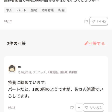
高齢者施設で時給2000円台はなかなかないのでしょうか…
求人
パート
施設
訪問看護
転職
04/17
いいね
2
件の回答
回答する
m
その他の科, クリニック, 介護施設, 慢性期, 終末期
特養に勤めています。

パートだと、1800円のようですが、皆さん派遣でい
らしてます。
04/18
いいね 1