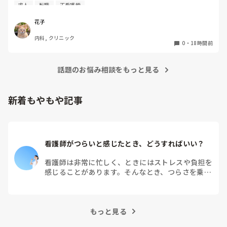
健診センターは比較的人気があるので、あまり空きがないと
求人
転職
正看護師
聞きます。

実際、健診センターでの仕事内容は、楽なのでしょうか？ま
花子
た、大変なことは何ですか？
内科, クリニック
0
・
18時間前
話題のお悩み相談をもっと見る
新着もやもや記事
看護師がつらいと感じたとき、どうすればいい？
看護師は非常に忙しく、ときにはストレスや負担を
感じることがあります。そんなとき、つらさを乗り
越えるためにはどうすればよいでしょうか？この記
事では、看護師がつらさを感じたときの対処法や秘
訣を紹介します。
もっと見る