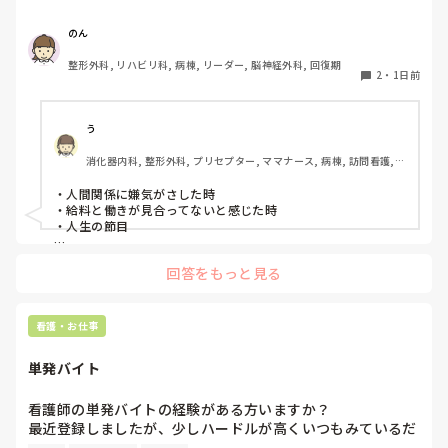
のん
整形外科, リハビリ科, 病棟, リーダー, 脳神経外科, 回復期
2
・
1日前
う
消化器内科, 整形外科, プリセプター, ママナース, 病棟, 訪問看護, 
リーダー, 消化器外科, 一般病院
・人間関係に嫌気がさした時

・給料と働きが見合ってないと感じた時

・人生の節目

回答をもっと見る
看護・お仕事
単発バイト
看護師の単発バイトの経験がある方いますか？

最近登録しましたが、少しハードルが高くいつもみているだ
けです。
