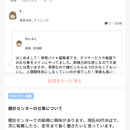
単発
アルバイト
パート
1度行ってもういいかなと言っている知り合いもいて、どの
ような雰囲気なのか知りたいです。
k
美容外科, クリニック
1
・
1日前
だいふく
病棟, 回復期
はじめまして！単発バイト経験者です。デイサービスや施設で
のお仕事をメインにやってました。即戦力的な感じなので大変
だとは思いますが、単発なので嫌だったらもう行かなくてもい
いし、人間関係気にしなくていいのが楽でした！単価も高いで
すし私には合ってたかなと思います。ただ、自分の行きたい日
回答をもっと見る
にちに空きがあるか分からないのでそこは難点ですかね。
キャリア・転職
健診センターの仕事について
健診センターでの勤務に興味があります。現在40代半ばで、
次に転職したら、定年まで長く働きたいと思っています。
