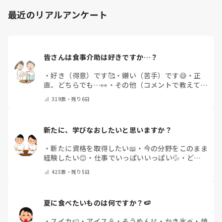
最近のリアルアンケート
皆さんは食事介助は好きですか…？
・
好き（得意）です🥰
・
嫌い（苦手）です😅
・
正
直、どちらでも…👀
・
その他（コメントで教えてく
ださい）
319
票・
残り6日
新たに、学びなおしたいと思いますか？
・
新たに資格を取得したい📖
・
今の分野をこのまま
経験したい😊
・
仕事でいっぱいいっぱい💦
・
どん
な自分になりたいか探し中🧐
・
その他（コメントで
425
票・
残り5日
教えてください）
夏に食べたいものは何ですか？🍉
・
スイカ🍉
・
アイス🍦
・
そうめん🥢
・
かき氷🍧
・
焼