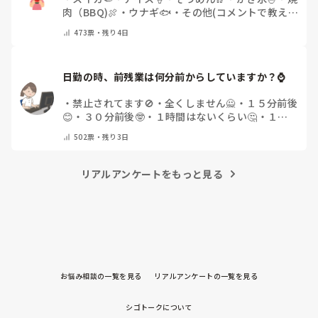
肉（BBQ)🍖
・
ウナギ🐟
・
その他(コメントで教え
てください)
473
票・
残り4日
日勤の時、前残業は何分前からしていますか？⌚
・
禁止されてます🚫
・
全くしません🙅
・
１５分前後
😊
・
３０分前後🤓
・
１時間はないくらい🤔
・
１時
間以上…😨
・
その他（コメントで教えて下さい）
502
票・
残り3日
リアルアンケートをもっと見る
お悩み相談の一覧を見る
リアルアンケートの一覧を見る
シゴトークについて