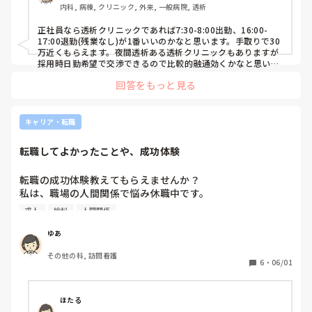
内科, 病棟, クリニック, 外来, 一般病院, 透析
正社員なら透析クリニックであれば7:30-8:00出勤、16:00-
17:00退勤(残業なし)が1番いいのかなと思います。手取りで30
万近くもらえます。夜間透析ある透析クリニックもありますが
採用時日勤希望で交渉できるので比較的融通効くかなと思いま
す。
回答をもっと見る
キャリア・転職
転職してよかったことや、成功体験
転職の成功体験教えてもらえませんか？

私は、職場の人間関係で悩み休職中です。

お給料や福利厚生が良かったので辞めたくないですが、戻る
求人
給料
人間関係
のも厳しそうです。

求人票を見てもお給料も良くないところや、やりたい事がよ
ゆあ
くわからなくなってきました。

その他の科, 訪問看護
私はこれしてみて良かったよなど、今後のキャリアを考えた
6
・
06/01
上でアドバイスがあれば教えていただきたいです。
ほたる