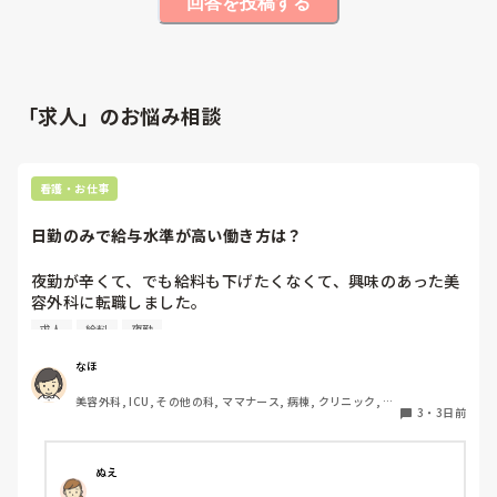
回答を投稿する
「求人」のお悩み相談
看護・お仕事
日勤のみで給与水準が高い働き方は？
夜勤が辛くて、でも給料も下げたくなくて、興味のあった美
容外科に転職しました。

その後数年働き、現在育休中です。

求人
給料
夜勤
終業時間が遅いことから今後転職を考えています。

病院の求人を見ても、やはり夜勤をしないと、、という感じ
なほ
です。

美容外科, ICU, その他の科, ママナース, 病棟, クリニック, リ
3
・
3日前
ーダー, 消化器外科, 一般病院
夜勤がなくても時給がいい看護師の仕事はなんでしょうか？
ぬえ