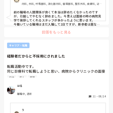
内科, 外科, 呼吸器科, 消化器内科, 循環器科, 整形外科, 皮膚科, 泌尿
器科, その他の科, ママナース, 外来, 脳神経外科, 消化器外科
前の職場の人間関係が良くて本当は辞めたくなかったのです
が、引越しでやむなく辞めました。今思えば面接の時の病院見
学で挨拶してくれるスタッフが多かったように思います。

今働いている職場はまだ入職して2日ですが、新参者は居ない
もののように扱われます😂いい意味でドライです。病院見学も
回答をもっと見る
行ったのですが、人が少なくあまり印象がわからずに入ってし
まったので、そこは少し後悔です。

これは私の偏見ですが、ジョブメドレーとかインディードの求
キャリア・転職
人はなんとなくブラックが多いような気がしてます。転勤族な
ので何回か職場を転々としましたが、ジョブメドレーで転職し
経験者だからと不採用にされました
た職場が最悪でした💦そこから二度とジョブメドレーは使って
ません。ハローワークか自分で病院に問い合わせした方がいい
職場に当たる率が多いような気がします。あと、そういった経
転職活動中です。

緯で行くと病院からも信頼が強いので面接受かりやすいと思い
同じ診療科で転職しようと思い、病院からクリニックの面接
ます。

に行きました。

求人でやけに給料が高いところは注意です。高いはずなのに求
中途
求人
面接
面接開始早々に面接官である院長から

人があるということは余程業務が忙しいか人がいないという理
由が何かしらあると思ってます。中にはただ高いだけでいい職
「僕は経験者は使いにくいから経験者より未経験の人が欲し
はる
場もあると思いますが運試しですね…

いんだよね。他所のやり方持ち込まれると困るから。」

離職中, 透析
と言われました。

11
・
08/24
急性期、在宅、デイサービス施設、外来といろいろ転々としま
面接は何事もなく終わりましたが、結果は不採用。

したが、いちばん外来看護が楽しいということに気がつけたの
理由として

で、別の職場に勇気持っていくのもいいと思います！これだと
思える仕事に出会えるといいですね
「人柄は問題ないがやはり経験者であり病院からクリニック
う