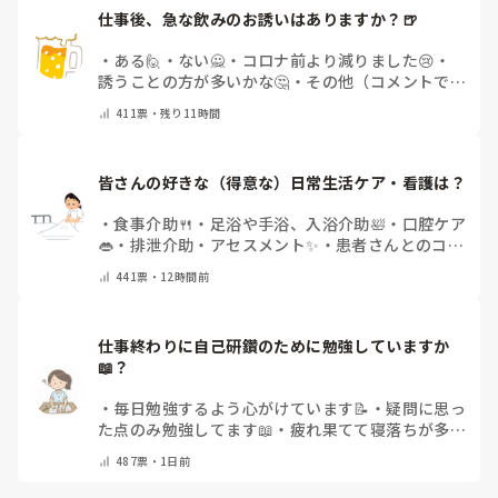
仕事後、急な飲みのお誘いはありますか？🍺
・
ある🙋
・
ない🙅
・
コロナ前より減りました😢
・
誘うことの方が多いかな🤔
・
その他（コメントで教
えてください）
411
票・
残り11時間
皆さんの好きな（得意な）日常生活ケア・看護は？
・
食事介助🍴
・
足浴や手浴、入浴介助🛀
・
口腔ケア
👄
・
排泄介助・アセスメント✨
・
患者さんとのコミ
ュニケーション😊
・
特にない
・
その他（コメント
441
票・
12時間前
で教えてください）
仕事終わりに自己研鑽のために勉強していますか
📖？
・
毎日勉強するよう心がけています📝
・
疑問に思っ
た点のみ勉強してます📖
・
疲れ果てて寝落ちが多い
なぁ…😅
・
休日にまとめてやりますっ❕
・
その他
487
票・
1日前
（コメントで教えてください）