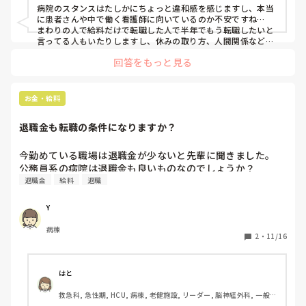
ることもありました。病床数21床で夜勤体制は2人でとって
病院のスタンスはたしかにちょっと違和感を感じますし、本当
いるのですが、当番医で入院もバンバン入りますし人手の少
に患者さんや中で働く看護師に向いているのか不安ですね…

ないこの体制で子供たちの安全すらも保障できないような環
まわりの人で給料だけで転職した人で半年でもう転職したいと
境で看護を続けることにも疑問でした。付き添い家族がいる
言ってる人もいたりしますし、休みの取り方、人間関係なども
見た方がいいとは思いますね。

からこそ回れている現状もありますが、この先完全看護をと
回答をもっと見る
ナスコミさんは病院の口コミが乗ってるので、使ってみると役
る（大学病院だから）とのことで、病棟の状況も考えずに理
立つかもしれません…！

想だけで形を進めていく病院のスタンスにも違和感です。

https://ns-com.net/
  転職活動自体が初めてで、最近転職サイトにも登録し、転
お金・給料
職先を探しているところです。転職先を検討する上で、給与
などの条件はもちろんですが、人間関係や病院の雰囲気など
退職金も転職の条件になりますか？
も重要だと考えています。転職の経験のある方で、情報収集
する上で役立ったツールや、また、どんなことを一番にとり
今勤めている職場は退職金が少ないと先輩に聞きました。

転職に至ったのか等もお聞きしたいです。
公務員系の病院は退職金も良いものなのでしょうか？
退職金
給料
退職
Y
病棟
2
・
11/16
はと
救急科, 急性期, HCU, 病棟, 老健施設, リーダー, 脳神経外科, 一般病
院