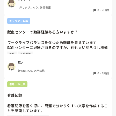
日頃から運転しているとは言っても、深夜帯や冬道で訪問に
内科, クリニック, 訪問看護
行くのはかなり不安で親からも止められています。

0
・
7日前
これって当たり前なんでしょうか？また同じような境遇の方
はどのような方法を取られているんでしょうか？
キャリア・転職
献血センターで勤務経験ある方いますか？
ワークライフバランスを保つため転職を考えています

献血センターに興味があるのですが、針も太いだろうし機械
操作あるしイメージが湧きません

転職
正看護師
経験ある方いましたら、特別なスキルが必要かや働きやすさ
など教えていただきたいです！
愛沙
急性期, ICU, 大学病院
0
・
6日前
看護・お仕事
看護記録
看護記録を書く際に、簡潔で分かりやすい文章を作成するこ
とを意識しています。

しかし忙しい日は、必要な情報を漏れなく記録することとの