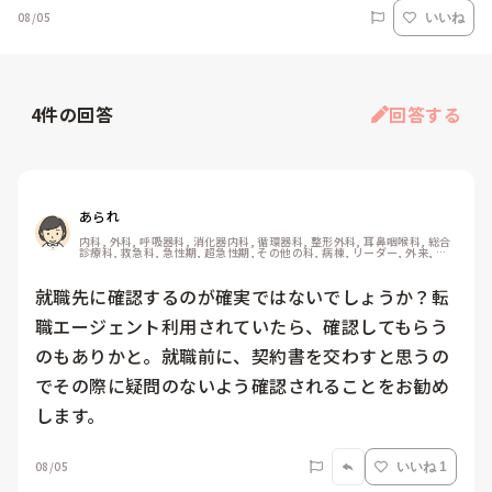
08/05
いいね
4
件の回答
回答する
あられ
内科, 外科, 呼吸器科, 消化器内科, 循環器科, 整形外科, 耳鼻咽喉科, 総合
診療科, 救急科, 急性期, 超急性期, その他の科, 病棟, リーダー, 外来, 消
化器外科, 一般病院, 終末期, 検診・健診
就職先に確認するのが確実ではないでしょうか？転
職エージェント利用されていたら、確認してもらう
のもありかと。就職前に、契約書を交わすと思うの
でその際に疑問のないよう確認されることをお勧め
します。
08/05
いいね 1