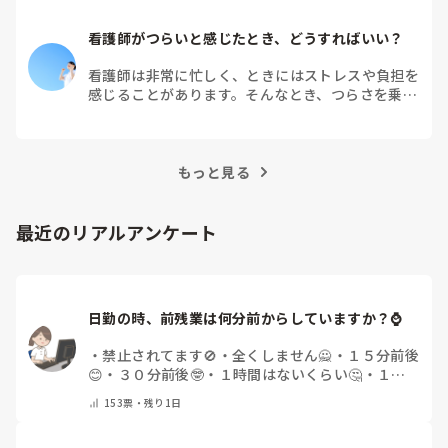
看護師がつらいと感じたとき、どうすればいい？
看護師は非常に忙しく、ときにはストレスや負担を
感じることがあります。そんなとき、つらさを乗り
越えるためにはどうすればよいでしょうか？この記
事では、看護師がつらさを感じたときの対処法や秘
訣を紹介します。
もっと見る
最近のリアルアンケート
日勤の時、前残業は何分前からしていますか？⌚
・
禁止されてます🚫
・
全くしません🙅
・
１５分前後
😊
・
３０分前後🤓
・
１時間はないくらい🤔
・
１時
間以上…😨
・
その他（コメントで教えて下さい）
153
票・
残り1日