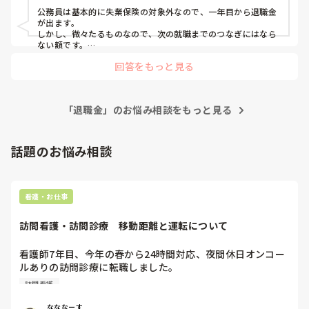
公務員は基本的に失業保険の対象外なので、一年目から退職金
が出ます。

しかし、微々たるものなので、次の就職までのつなぎにはなら
ない額です。

例えば"県立病院機構 退職金"と検索すると、退職金の規定が出
回答をもっと見る
てくると思うので、具体的な相場が確認できると思います。
「退職金」のお悩み相談をもっと見る
話題のお悩み相談
看護・お仕事
訪問看護・訪問診療　移動距離と運転について
看護師7年目、今年の春から24時間対応、夜間休日オンコー
ルありの訪問診療に転職しました。

元々就活の際にはエリアは片道30分程度と聞いておりここま
訪問看護
で働いてきましたが、もう少しで片道1時間以上かかる市外
の田舎にまで患者を受け入れる予定と。

なななーす