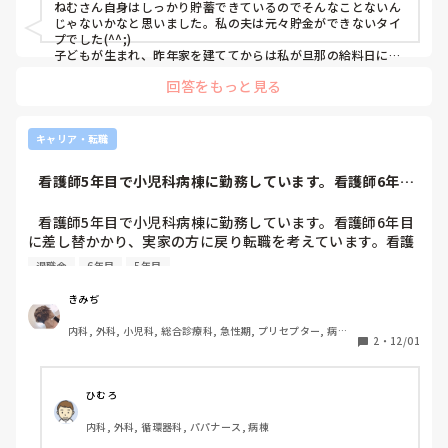
ねむさん自身はしっかり貯蓄できているのでそんなことないん
じゃないかなと思いました。私の夫は元々貯金ができないタイ
プでした(^^;)

子どもが生まれ、昨年家を建ててからは私が旦那の給料日に、
固定費＋食品＋数万円をもらって家計を管理していて今のとこ
回答をもっと見る
ろうまくいっています。私が育休中なのもあって金銭面的にカ
ツカツだったのですが、少し楽になりました。家は財産にもな
りますし、これからのお金の管理次第でお金が羽ばたく運命じ
ゃなくなる気がします！
キャリア・転職
   看護師5年目で小児科病棟に勤務しています。看護師6年目
に差し替か...
   看護師5年目で小児科病棟に勤務しています。看護師6年目
に差し替かかり、実家の方に戻り転職を考えています。看護
師として5年間、小児科での経験しかありません。リリーフ
退職金
6年目
5年目
として派遣されて成人を看ることも多々あったので経験がな
いわけではありませんが、知識や経験には偏りがあるので転
きみぢ
職する上でも不安でいます。いまの病棟自体の雰囲気はとて
内科, 外科, 小児科, 総合診療科, 急性期, プリセプター, 病棟, 
も良く、アットホームで楽しいです。ですが、給与の面では
2
・
12/01
リーダー, 一般病院, 大学病院
退職金が積み立て制になっている等もあり、長く勤める上で
ご縁を感じられません。また、急性期なので患児の入退院も
目まぐるしく、重症心身障害児のショートステイも受けてい
ひむろ
るので業務量に日々波がありますが、小児＝楽である、との
内科, 外科, 循環器科, パパナース, 病棟
印象が上の部署の方には根強いようで度々業務について揉め