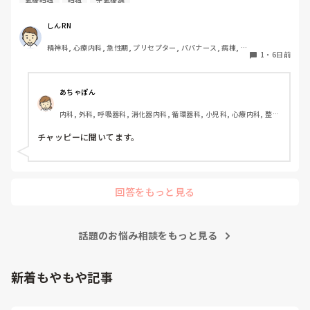
看護記録
記録
正看護師
バランスが難しいと感じています。

皆さんは看護記録を効率よく作成するために工夫しているこ
しんRN
とはありますか。
精神科, 心療内科, 急性期, プリセプター, パパナース, 病棟, 老
1
・
6日前
健施設, リーダー, 慢性期, 派遣
あちゃぽん
内科, 外科, 呼吸器科, 消化器内科, 循環器科, 小児科, 心療内科, 整形
外科, 産科・婦人科, 耳鼻咽喉科, 皮膚科, 泌尿器科, リハビリ科, 総
合診療科, 救急科, 超急性期, ICU, CCU, HCU, その他の科, ママナー
チャッピーに聞いてます。
ス, 外来, 神経内科, 脳神経外科, NICU, 消化器外科, 一般病院, 慢性
期, 回復期, 終末期, オペ室, 透析, 検診・健診
回答をもっと見る
話題のお悩み相談をもっと見る
新着もやもや記事