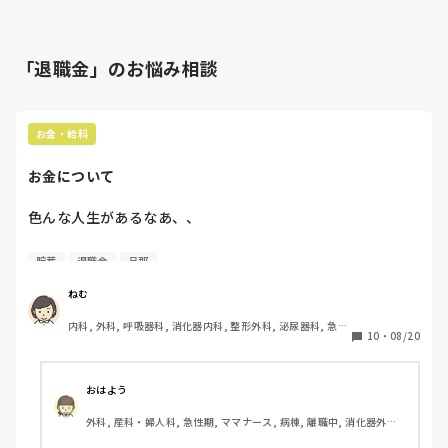
「退職金」のお悩み相談
お金・給料
お金について
色んな人生があるなあ、、

昔付き合ってた人と別れて

貯蓄
退職金
旦那
今まで貢いできた分返せと300万とられ

手元に残ったのは200万くらい？

ねむ
内科, 外科, 呼吸器科, 消化器内科, 整形外科, 泌尿器科, 急性
次付き合って結婚して仕事やめてから

10
・
08/20
期, ママナース, 病棟, 介護施設, 離職中, 消化器外科, 一般病
子供が出来て、旦那は貯蓄しない人でしたが

院
子供のために、と親から進められ家建てて

退職金と財形で貯めた500万ほどが飛んでいきました

おはよう
現在パート勤務ら子供ありで貯蓄私の100万だけ。

外科, 産科・婦人科, 急性期, ママナース, 病棟, 離職中, 消化器外科, 
一般病院
私の元にはお金が羽ばたく運命なのだろうか、、、。
