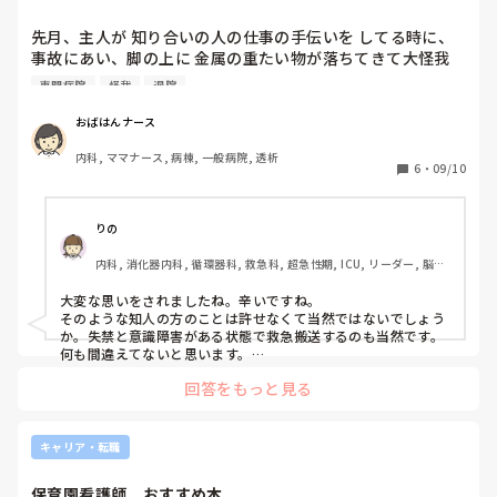
事故にあい、脚...
先月、主人が 知り合いの人の仕事の手伝いを してる時に、
事故にあい、脚の上に 金属の重たい物が落ちてきて大怪我
を負いました。

専門病院
怪我
退院
一軒目の病院では、 ただの打撲で、2週間くらいで治るから
帰っていい、との事で 自宅に連れて帰り、車から降りて 玄
おばはんナース
関の椅子まで 10歩ほど 旦那を歩かせて移動させたら、尿失
内科, ママナース, 病棟, 一般病院, 透析
禁と、意識レベル低下になり、深夜だったけど直ぐに救急搬
6
・
09/10
送して専門病院に入院してもらいました。 

そんな重傷だったのにも関わらず、旦那に高圧的な言い方で 
りの
危険な作業場に連れていって下さった方と、元請けからは、
内科, 消化器内科, 循環器科, 救急科, 超急性期, ICU, リーダー, 脳神
私が 急変した旦那を救急搬送した事が、間違いだったと言
経外科, 消化器外科, 一般病院
ってきてるそうです。

大変な思いをされましたね。辛いですね。

でも、あの時、救急搬送せずに ただ見守ってるだけだと、か
そのような知人の方のことは許せなくて当然ではないでしょう
えって危険だったと 伝えてもらってるんですが、それでも
か。失禁と意識障害がある状態で救急搬送するのも当然です。

未だに、救急搬送は、間違いだった、そっちが怪我したお陰
何も間違えてないと思います。

陰ながらご主人様の回復を願っております。
で、こっちは仕事が減って 大変なんだ！とばかり言ってき
回答をもっと見る
て、謝罪の一言もありません。旦那は、退院してるけど、未
だに神経痛の強いのが 夜になるとでるし、薬を強いのに変
えてもらっても、痛みが まだ続いてて、この症状は もしか
キャリア・転職
したら 一生残るかもしれないそうなんです。

それなのに、先方は 自分達の事ばかり メールで言ってく
保育園看護師　おすすめ本