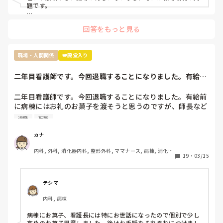
見捨てられたと確信したのは明らかにもう何も指導していた
題です。

だけなくなり、詰所で〜さんにはもう無視した。もう教えな
もう転職されたらどうですか？

いと言ってるのを聞いたからです。

回答をもっと見る
原因は自分だとわかっているのでしょうがないことだとは理
解してますがれからどのようにこの職場で仕事していけば良
過去の質問も読ませていただきましたが、現在終末期病棟で働
いのかわからなくなりました。

かれているんですよね。

職場・人間関係
👑殿堂入り
ちなみに私の職場ではすぐ噂は広まるので私のことはほぼ全
員知っていると思います

せいさんが嫌じゃなければ、

二年目看護師です。今回退職することになりました。有給前
「急性期の病棟で一から学び直す」

今後は今の私の不注意を正し、頑張っていきたいと思ってい
に病棟にはお礼の...
という選択肢を取った方が、今後看護師として自分の興味が湧
るのですが指導されないとなると正直どうしていったら良い
く領域を見つけて転職したくなった時に、キャリアが役立つの
二年目看護師です。今回退職することになりました。有給前
かわからないです。こんな私ですが何かアドバイスいただけ
ではないかと思います。

に病棟にはお礼のお菓子を渡そうと思うのですが、師長など
れば嬉しいです。
個々へお礼のお菓子を用意するか迷っています。みなさん移
退職
転職
動や転職される時どうしていますか。
それと、今後も看護師として働き続けたいなら、もう二度と他
の看護師相手に無理な愛想笑いや、ご機嫌取りをしないことで
カナ
す。

内科, 外科, 消化器内科, 整形外科, ママナース, 病棟, 消化器
19
・
03/15
外科, 一般病院
話すのが苦手なら、話さなくていい。

聞き役に徹して、余計なことを言わず、必要最低限の報告・連
テシマ
絡・相談だけして、淡々と自分の仕事をこなすようにしてくだ
さい。

内科, 病棟
わからないことがあったときだけ、周りの看護師に聞いてくだ
病棟にお菓子、看護長には特にお世話になったので個別で少し
さい。

高めのお菓子用意しました。後はお手紙をそれぞれにつけまし