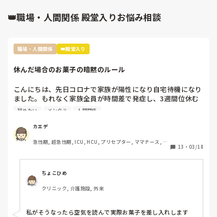
👑職場・人間関係 殿堂入りお悩み相談
職場・人間関係
👑殿堂入り
休んだ場合のお菓子の暗黙のルール
こんにちは、先日コロナで家族が陽性になり自宅待機になり
ました。もれなく家族全員が時間差で発症し、3週間位休む
ことになりました。

辞めたい
メンタル
人間関係
その際休んだことで迷惑をかけたし、ファミリーパックのお
菓子を4袋くらい買って行ったんですが…

カエデ
裏であんなに迷惑かけたのにファミリーパックって馬鹿にさ
急性期, 超急性期, ICU, HCU, プリセプター, ママナース, リ
れてるよねとお局がクラークさんに言ってたんですよね。

13
・
03/18
ーダー, 大学病院, 慢性期, SCU
前の職場は長期休暇とか帰省したときはご当地のお土産みた
いな感じ、やむを得ない理由での突発的な休みではファミリ
ーパックとかみんなで食べれるお菓子を買ってくるみたいな
ちょこひめ
暗黙のルールがありました。

クリニック, 介護施設, 外来
転職して初めての何日も休む休みだし、他の方もコストコの
ポテチとかバームクーヘンとかだったのでファミリーパック
にしましたが…

私がそうなったら空気を読んで実際お菓子を差し入れします