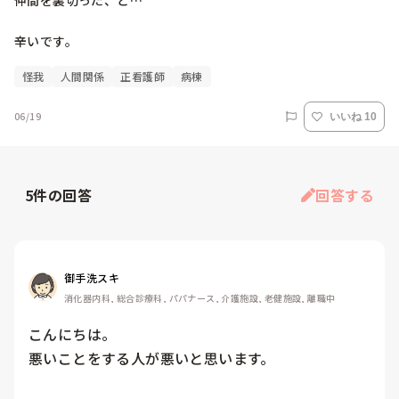
仲間を裏切った、と…

辛いです。
怪我
人間関係
正看護師
病棟
06/19
いいね 10
5
件の回答
回答する
御手洗スキ
消化器内科, 総合診療科, パパナース, 介護施設, 老健施設, 離職中
こんにちは。

悪いことをする人が悪いと思います。
