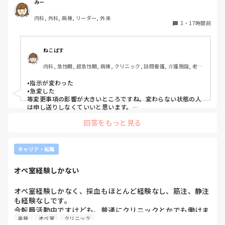
りと記録に残していない場合はとても困ることが増えまし
みー
た。申し送り自体は存在していますが、後残業もなくす風潮
内科, 外科, 病棟, リーダー, 外来
で、5分以内で終わるように、と言われています。

1
・
17時間前
人にもよるのですが、端的な申し送りのためにこれだけは知
っておきたい内容は何ですか？？
ねこばす
内科, 急性期, 超急性期, 病棟, クリニック, 訪問看護, 介護施設, 老健
施設, リーダー, 神経内科, 脳神経外科, 一般病院, 慢性期, 回復期, 終
末期, 透析, 保育園・学校, SCU, 派遣, 小規模多機能, 看護多機能
•指示が変わった

•急変した

等変更事項の影響が大きいところですね。変わらない状態の人
は申し送りしなくていいと思います。

絶対伝えたいけど長文で記録には残せない時は時間がある時は
回答をもっと見る
Wordで文章を作って渡してました。
キャリア・転職
オペ室経験しかない
オペ室経験しかなく、採血もほとんど経験なし、筋注、静注
も経験なしです。

今転職活動中ですけども、普通にクリニックとかでも働けま
単発
オペ室
クリニック
すかね(考えてるところは、眼科や皮膚科あたりです)
