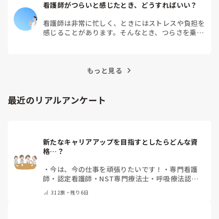
看護師がつらいと感じたとき、どうすればいい？
看護師は非常に忙しく、ときにはストレスや負担を
感じることがあります。そんなとき、つらさを乗り
越えるためにはどうすればよいでしょうか？この記
事では、看護師がつらさを感じたときの対処法や秘
訣を紹介します。
もっと見る
最近のリアルアンケート
新たなキャリアアップを目指すとしたらどんな資
格…？
・
今は、今の仕事を頑張りたいです！
・
専門看護
師
・
認定看護師
・
NST専門療法士
・
呼吸療法認定
士
・
糖尿病療養指導士
・
認知症ケア専門士
・
消化器
312
票・
残り6日
内視鏡技師
・
その他(コメントで教えて下さい)