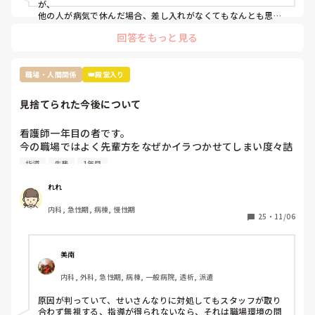
ぶっちゃけ遊んでたわけではなくむしろコロナで苦しんでた
が、

のにお菓子ごときでって話なんですけど、菓子折り買いに行
他の人が病気で休んだ場合、差し入れがなくてもなんとも思わ
ないタイプです。

かなきゃならないのか？って思いました。

回答をもっと見る
コロナ感染の類や急病の場合は特に、そんな余裕もないでしょ
皆さんはそんな休んだらお菓子みたいなルールあります
うし…

か？？
でも休んだらお菓子の差し入れの文化は私の職場にもあります
ね。

職場・人間関係
👑殿堂入り
お局さんですが、元々職場なんて、助け合いで何とかするのが
見捨てられた今後について
当たり前なんだから、文句言う人の気持ちが全くわかりませ
ん。

多分その人はいいお菓子を貰っても、休んだ事に対して文句を
看護師一年目の者です。

言うタイプじゃないかなと思います。

今の職場ではよく先輩方をなぜかイラつかせてしまい度々詰
『ただの文句言いたいウーマン』だと認識してしまいます。

所で私のことについて色々と言ってることを耳にします。

そういう人は苦手なので、私だったら本人に

指導
先輩
1年目
原因は私の言葉の選び方やものの言い方、人に対する接し方
『駄菓子ですいませんでした』と言いに行くかもしれません笑
が不快に感じると言われてます。

れれ
推測ですが私は人見知りで話すのが苦手なため毎日ペコペコ
内科, 急性期, 病棟, 慢性期
しながら愛想笑いをして先輩方の機嫌を伺いなんとか仕事を
25
・
11/06
しているのが気に食わなかったのかと思っています。

しかし元々メンタルも強くなかったことからこの状況がスト
レスとなり体調を崩し、睡眠不足と少し鬱状態な感じで仕事
美南
をしていました。そのせいもあってか先輩に言われたことを
内科, 外科, 急性期, 病棟, 一般病院, 透析, 派遣
やってなかったりケアレスミスが目立つようになり、もとも
とよく思われてなかったため、この行いからついに見捨てら
原因が判っていて、せいさんなりに対処してもスタッフが取り
れました。

合わず無視する、指導が得られないなら、それは職場環境の問