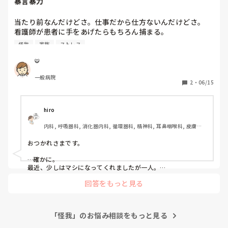
暴言暴力
当たり前なんだけどさ。仕事だから仕方ないんだけどさ。

看護師が患者に手をあげたらもちろん捕まる。

なのに、患者が看護師に手をあげても捕まらないのよ。

怪我
家族
ストレス
認知症だから。精神疾患あるから。って仕方ないのは分かる
けど、患者・家族に暴言吐かれ患者に殴られ蹴られ抓られ噛
🐯
まれても看護師だから仕方ないって済まされる事に最近モヤ
一般病院
モヤする。こっちだって人間。

2
・
06/15
暴言吐かれたら傷つくし、暴力振るわれたら怪我するし跡だ
って残るんだよ。

なのに、そういう仕事だから仕方ないねって...なんかなぁ。
hiro
内科, 呼吸器科, 消化器内科, 循環器科, 精神科, 耳鼻咽喉科, 皮膚科, 
急性期, 病棟, 神経内科, 一般病院, 慢性期
おつかれさまです。

…確かに。

最近、少しはマシになってくれましたが一人。

その方は毎日陰部洗浄やオムツ交換するのですが、その度に不
回答をもっと見る
穏というか…

暴言、噛みつくなどします…

仕方ないので複数のスタッフで、手を抑えたりしています。

「怪我」のお悩み相談をもっと見る