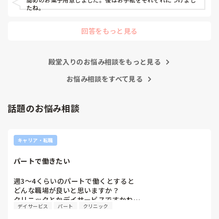
もし無視されたら、それは相手の看護師の職務怠慢ですから、
たね。
その時に初めて上司に相談したらいいんです。

回答をもっと見る
まだ一年目なんですから、他の看護師の仕事をフォローする必
要もないです。

ましてや、噂話で他人を陥れるような腐った看護師たちに、な
殿堂入りのお悩み相談をもっと見る
ぜせいさんが手を貸さないといけないんですか？

お悩み相談をすべて見る
そこまで人の揚げ足取りが好きな看護師が多いと、せいさんが
努力したところで改善は難しいですよ。

話題のお悩み相談
正直努力するなら、ご自身の看護師としての成長のために、そ
の力を使ってほしいです。

キャリア・転職
私のお勧めは、転職して性格的に背伸びをしなくてもよい働き
方をすることかなと思います。

パートで働きたい
何度でも、やり直しは利きますよ。
週3〜4くらいのパートで働くとすると

どんな職場が良いと思いますか？

クリニックとかデイサービスですかね…
デイサービス
パート
クリニック