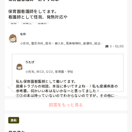
る、旦那は、過呼吸や下痢にまでなってます。

保育園看護師をしてます。

もう、旦那が可哀想だし、悔しくて悔しくて。

看護師として怪我、発熱対応や

解ってはいるんだけど、あの時、何度も断ったのに、高圧的
もっとも多いのが皮膚トラブルです。

な言い方で、無理矢理連れていった 旦那の知り合いの事を 
怪我
保育士
皮膚科
蕁麻疹、発疹、湿疹

許す事が できない私は、間違ってるのでしょうか？

皮膚科勤めもなくかといって

救急搬送した 私の判断も、間違ってたのでしょうか？

なお
浅い知識では限界もあります。

小児科, 整形外科, 産科・婦人科, 耳鼻咽喉科, 皮膚科, 総合診
おすすめ本として

ほんとはしたくないけど、今後、相手の出方次第では、民事
3
・
02/05
療科, その他の科, 学生, NICU, 検診・健診
皮膚疾患の写真もしっかりあり

訴訟も視野に入れて行かないといけないかなーとも、思いま
尚且つ保護者、保育士さんへの説明、指導つきの本でおすす
す。
めはあるでしょうか？

りたげ
検索していると

小児科, NICU, GCU, 保育園・学校
①「診療所で診る子どもの皮膚疾患」

②「よくみる子供の皮膚疾患」がおすすめででてきますが

私も保育園看護師として働いてます。

どちらがおすすめでしょうか？

皮膚トラブルの相談、本当に多いですよね…！私も皮膚疾患の
またその他あったら知りたいです

参考書、何かいい本はないかなーと思ってました！

①②の本は持っていないのでわからないのですが、その他に
「こどもの病気の地図帳」という本にも皮疹の写真が載ってい
回答をもっと見る
て、分かりやすいそうですよ！
愚痴