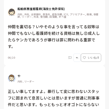
船舶医務室看護師(海技士免許保有)
内科, 外科, 泌尿器科, 救急科, 超急性期, ICU, プリセプター, 病棟, 保健
師, リーダー, 外来, 慢性期, 回復期, オペ室
仲間を裏切る？いやそのような事を言ってる奴等は
仲間でもないし看護師を続ける資格は無し😡成人し
たらケンカであろうが暴行は罪に問われる重罪で
す。
06/20
いいね 8
や
内科, リーダー
正しい事してますよ。暴行して変に思わないスタッ
フに囲まれて息苦しいとは思いますが普通に刑事事
件だと思います。もっともっとオオゴトにならない