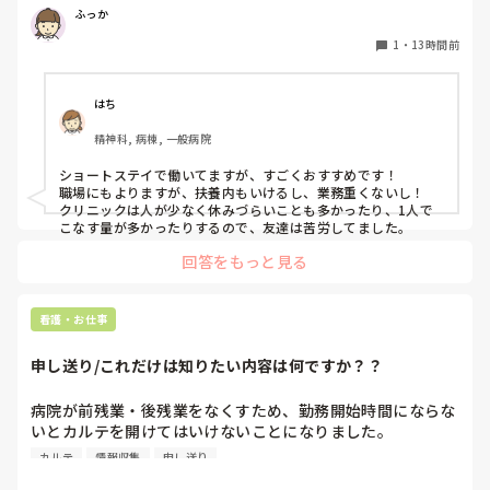
ふっか
1
・
13時間前
はち
精神科, 病棟, 一般病院
ショートステイで働いてますが、すごくおすすめです！

職場にもよりますが、扶養内もいけるし、業務重くないし！

クリニックは人が少なく休みづらいことも多かったり、1人で
こなす量が多かったりするので、友達は苦労してました。
回答をもっと見る
看護・お仕事
申し送り/これだけは知りたい内容は何ですか？？
病院が前残業・後残業をなくすため、勤務開始時間にならな
いとカルテを開けてはいけないことになりました。

カルテ
情報収集
申し送り
そのため、十分な情報収集が困難になり、前勤務者がしっか