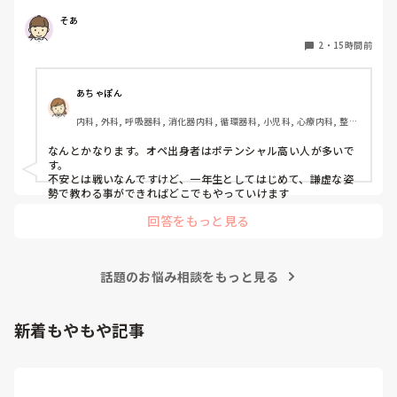
そあ
もう一つ、単発のバイトもしたいのですがオペ室経験しかな
い人でも働けるようなところはありますかね。

2
・
15時間前
病棟経験も一度もないので色々と不安でいっぱいです。
あちゃぽん
内科, 外科, 呼吸器科, 消化器内科, 循環器科, 小児科, 心療内科, 整形
外科, 産科・婦人科, 耳鼻咽喉科, 皮膚科, 泌尿器科, リハビリ科, 総
合診療科, 救急科, 超急性期, ICU, CCU, HCU, その他の科, ママナー
なんとかなります。オペ出身者はポテンシャル高い人が多いで
ス, 外来, 神経内科, 脳神経外科, NICU, 消化器外科, 一般病院, 慢性
す。

期, 回復期, 終末期, オペ室, 透析, 検診・健診
不安とは戦いなんですけど、一年生としてはじめて、謙虚な姿
勢で教わる事ができればどこでもやっていけます
回答をもっと見る
話題のお悩み相談をもっと見る
新着もやもや記事