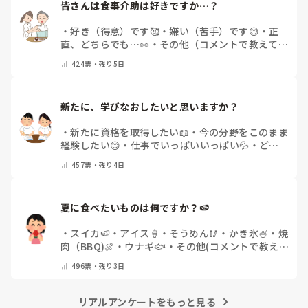
皆さんは食事介助は好きですか…？
・
好き（得意）です🥰
・
嫌い（苦手）です😅
・
正
直、どちらでも…👀
・
その他（コメントで教えてく
ださい）
424
票・
残り5日
新たに、学びなおしたいと思いますか？
・
新たに資格を取得したい📖
・
今の分野をこのまま
経験したい😊
・
仕事でいっぱいいっぱい💦
・
どん
な自分になりたいか探し中🧐
・
その他（コメントで
457
票・
残り4日
教えてください）
夏に食べたいものは何ですか？🍉
・
スイカ🍉
・
アイス🍦
・
そうめん🥢
・
かき氷🍧
・
焼
肉（BBQ)🍖
・
ウナギ🐟
・
その他(コメントで教え
てください)
496
票・
残り3日
リアルアンケートをもっと見る