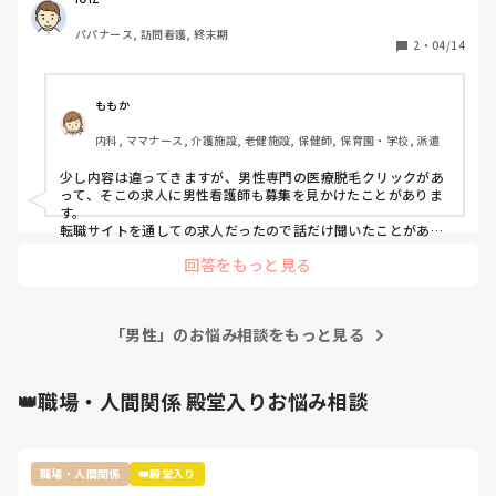
まったく方向性が違うため、興味はありつつもどんな世界な
パパナース, 訪問看護, 終末期
のかが把握できていないため参考にさせて頂きたいです。
2
・
04/14
ももか
内科, ママナース, 介護施設, 老健施設, 保健師, 保育園・学校, 派遣
少し内容は違ってきますが、男性専門の医療脱毛クリックがあ
って、そこの求人に男性看護師も募集を見かけたことがありま
す。

転職サイトを通しての求人だったので話だけ聞いたことがある
のですが、そこのクリックは患者が男性のみということもあ
回答をもっと見る
り、女性より男性看護師が欲しい！という感じでした。

社内の雰囲気も見させてもらったのですが、やっぱり男性患者
のみということもあって今までの雰囲気とは違いました（笑）

良い意味で違ったのですが、あっさりしててざっくばらんな雰
「男性」のお悩み相談をもっと見る
囲気でしたよ。

あまり参考にならないですが読んで頂けたらと思います😊
👑職場・人間関係 殿堂入りお悩み相談
職場・人間関係
👑殿堂入り