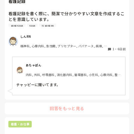
看護記録
看護記録を書く際に、簡潔で分かりやすい文章を作成するこ
とを意識しています。

しかし忙しい日は、必要な情報を漏れなく記録することとの
看護記録
記録
正看護師
バランスが難しいと感じています。

皆さんは看護記録を効率よく作成するために工夫しているこ
しんRN
とはありますか。
精神科, 心療内科, 急性期, プリセプター, パパナース, 病棟, 老
1
・
6日前
健施設, リーダー, 慢性期, 派遣
あちゃぽん
内科, 外科, 呼吸器科, 消化器内科, 循環器科, 小児科, 心療内科, 整形
外科, 産科・婦人科, 耳鼻咽喉科, 皮膚科, 泌尿器科, リハビリ科, 総
合診療科, 救急科, 超急性期, ICU, CCU, HCU, その他の科, ママナー
チャッピーに聞いてます。
ス, 外来, 神経内科, 脳神経外科, NICU, 消化器外科, 一般病院, 慢性
期, 回復期, 終末期, オペ室, 透析, 検診・健診
回答をもっと見る
看護・お仕事