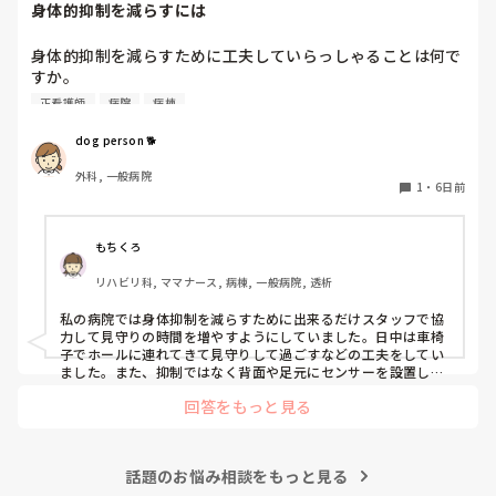
身体的抑制を減らすには
身体的抑制を減らすために工夫していらっしゃることは何で
すか。

認知症の患者さんが多く入院しておられることも影響し、身
正看護師
病院
病棟
体的抑制をなかなか減らせずにいます。
dog person 🐕
外科, 一般病院
1
・
6日前
もちくろ
リハビリ科, ママナース, 病棟, 一般病院, 透析
私の病院では身体抑制を減らすために出来るだけスタッフで協
力して見守りの時間を増やすようにしていました。日中は車椅
子でホールに連れてきて見守りして過ごすなどの工夫をしてい
ました。また、抑制ではなく背面や足元にセンサーを設置した
り、転倒虫を付けたりして対応していました。他には抑制が必
回答をもっと見る
要な原因（Baカテーテル、mgカテーテル、点滴など）があれ
ば早めに撤去して解除していました。
話題のお悩み相談をもっと見る