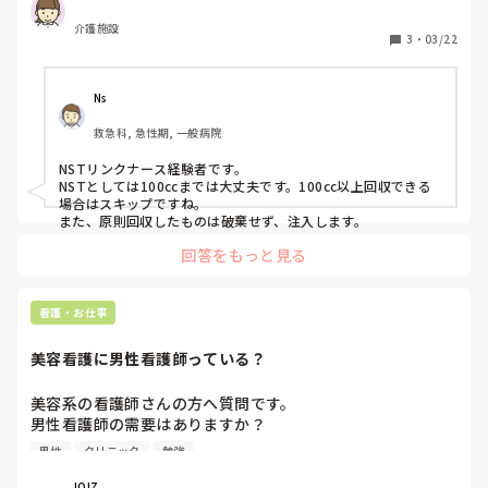
介護施設
3
・
03/22
Ns
救急科, 急性期, 一般病院
NSTリンクナース経験者です。

NSTとしては100ccまでは大丈夫です。100cc以上回収できる
場合はスキップですね。

また、原則回収したものは破棄せず、注入します。
回答をもっと見る
看護・お仕事
美容看護に男性看護師っている？
美容系の看護師さんの方へ質問です。

男性看護師の需要はありますか？

また肩身は狭いですか？

男性
クリニック
勉強
知り合いが大手で働いており、来ないかと言われています
が、

IOIZ