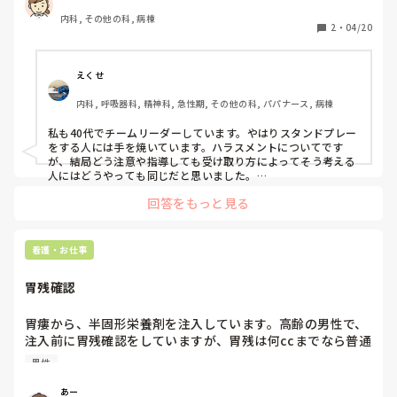
ですがこのご時世なので男性で４０代の僕は行動を選んでし
内科, その他の科, 病棟
まいます。もちろん感情的になるとかは絶対しないです。

2
・
04/20
別室で２人で話すのはやめとこう、、。とか色んなハラスメ
ントが浮かび難しいです。

えくせ
若い女性スタッフに対してどう行動してると安心しますか？

内科, 呼吸器科, 精神科, 急性期, その他の科, パパナース, 病棟
また、これはやめたほうがいいも聞きたいです。
私も40代でチームリーダーしています。やはりスタンドプレー
をする人には手を焼いています。ハラスメントについてです
が、結局どう注意や指導しても受け取り方によってそう考える
人にはどうやっても同じだと思いました。

なので師長、主任に一声掛けてから行うようにしています。

回答をもっと見る
若い女性に対してですが、私は特に分け隔ててはいません。Z
世代など人によって指導方法を変えたりはしますが、性差はま
た違うかなと考えています。(〇〇さんの体臭をどうにかしてほ
しいと言われた時は流石に無理！と言いました)

看護・お仕事
学生の頃から女性が多い状況なので、意識する感覚が鈍ってる
だけかもそれませんが…あまり意識し過ぎなくてもいいと思い
胃残確認
ます。あくまで仕事ですからね。
胃瘻から、半固形栄養剤を注入しています。高齢の男性で、
注入前に胃残確認をしていますが、胃残は何ccまでなら普通
に注入しますか？また、胃残が多い場合の対応はどのように
男性
していますか？ナースによって胃残を戻す人と破棄する人が
います。
あー