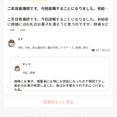
ちなみに私の職場ではすぐ噂は広まるので私のことはほぼ全
員知っていると思います

せいさんが嫌じゃなければ、

二年目看護師です。今回退職することになりました。有給前
「急性期の病棟で一から学び直す」

今後は今の私の不注意を正し、頑張っていきたいと思ってい
に病棟にはお礼の...
という選択肢を取った方が、今後看護師として自分の興味が湧
るのですが指導されないとなると正直どうしていったら良い
く領域を見つけて転職したくなった時に、キャリアが役立つの
二年目看護師です。今回退職することになりました。有給前
かわからないです。こんな私ですが何かアドバイスいただけ
ではないかと思います。

に病棟にはお礼のお菓子を渡そうと思うのですが、師長など
れば嬉しいです。
個々へお礼のお菓子を用意するか迷っています。みなさん移
退職
転職
動や転職される時どうしていますか。
それと、今後も看護師として働き続けたいなら、もう二度と他
の看護師相手に無理な愛想笑いや、ご機嫌取りをしないことで
カナ
す。

内科, 外科, 消化器内科, 整形外科, ママナース, 病棟, 消化器
19
・
03/15
外科, 一般病院
話すのが苦手なら、話さなくていい。

聞き役に徹して、余計なことを言わず、必要最低限の報告・連
テシマ
絡・相談だけして、淡々と自分の仕事をこなすようにしてくだ
さい。

内科, 病棟
わからないことがあったときだけ、周りの看護師に聞いてくだ
病棟にお菓子、看護長には特にお世話になったので個別で少し
さい。

高めのお菓子用意しました。後はお手紙をそれぞれにつけまし
もし無視されたら、それは相手の看護師の職務怠慢ですから、
たね。
その時に初めて上司に相談したらいいんです。

回答をもっと見る
まだ一年目なんですから、他の看護師の仕事をフォローする必
要もないです。
