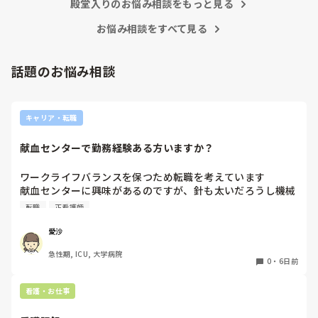
ましてや、噂話で他人を陥れるような腐った看護師たちに、な
殿堂入りのお悩み相談をもっと見る
ぜせいさんが手を貸さないといけないんですか？

お悩み相談をすべて見る
そこまで人の揚げ足取りが好きな看護師が多いと、せいさんが
努力したところで改善は難しいですよ。

話題のお悩み相談
正直努力するなら、ご自身の看護師としての成長のために、そ
の力を使ってほしいです。

キャリア・転職
私のお勧めは、転職して性格的に背伸びをしなくてもよい働き
方をすることかなと思います。

献血センターで勤務経験ある方いますか？
何度でも、やり直しは利きますよ。
ワークライフバランスを保つため転職を考えています

献血センターに興味があるのですが、針も太いだろうし機械
操作あるしイメージが湧きません

転職
正看護師
経験ある方いましたら、特別なスキルが必要かや働きやすさ
など教えていただきたいです！
愛沙
急性期, ICU, 大学病院
0
・
6日前
看護・お仕事