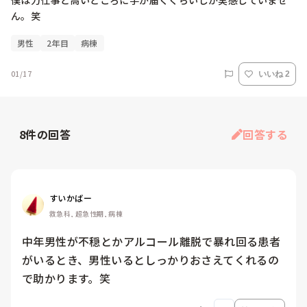
僕は力仕事と高いところに手が届くくらいしか実感していませ
ん。笑
男性
2年目
病棟
01/17
いいね 2
8
件の回答
回答する
すいかばー
救急科, 超急性期, 病棟
中年男性が不穏とかアルコール離脱で暴れ回る患者
がいるとき、男性いるとしっかりおさえてくれるの
で助かります。笑