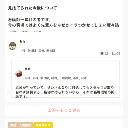
お局さんですが、元々職場なんて、助け合いで何とかするのが
見捨てられた今後について
当たり前なんだから、文句言う人の気持ちが全くわかりませ
ん。

多分その人はいいお菓子を貰っても、休んだ事に対して文句を
看護師一年目の者です。

言うタイプじゃないかなと思います。

今の職場ではよく先輩方をなぜかイラつかせてしまい度々詰
『ただの文句言いたいウーマン』だと認識してしまいます。

所で私のことについて色々と言ってることを耳にします。

そういう人は苦手なので、私だったら本人に

指導
先輩
1年目
原因は私の言葉の選び方やものの言い方、人に対する接し方
『駄菓子ですいませんでした』と言いに行くかもしれません笑
が不快に感じると言われてます。

れれ
推測ですが私は人見知りで話すのが苦手なため毎日ペコペコ
内科, 急性期, 病棟, 慢性期
しながら愛想笑いをして先輩方の機嫌を伺いなんとか仕事を
25
・
11/06
しているのが気に食わなかったのかと思っています。

しかし元々メンタルも強くなかったことからこの状況がスト
レスとなり体調を崩し、睡眠不足と少し鬱状態な感じで仕事
美南
をしていました。そのせいもあってか先輩に言われたことを
内科, 外科, 急性期, 病棟, 一般病院, 透析, 派遣
やってなかったりケアレスミスが目立つようになり、もとも
とよく思われてなかったため、この行いからついに見捨てら
原因が判っていて、せいさんなりに対処してもスタッフが取り
れました。

合わず無視する、指導が得られないなら、それは職場環境の問
見捨てられたと確信したのは明らかにもう何も指導していた
題です。

だけなくなり、詰所で〜さんにはもう無視した。もう教えな
もう転職されたらどうですか？

いと言ってるのを聞いたからです。

回答をもっと見る
原因は自分だとわかっているのでしょうがないことだとは理
解してますがれからどのようにこの職場で仕事していけば良
過去の質問も読ませていただきましたが、現在終末期病棟で働
いのかわからなくなりました。

かれているんですよね。

職場・人間関係
👑殿堂入り