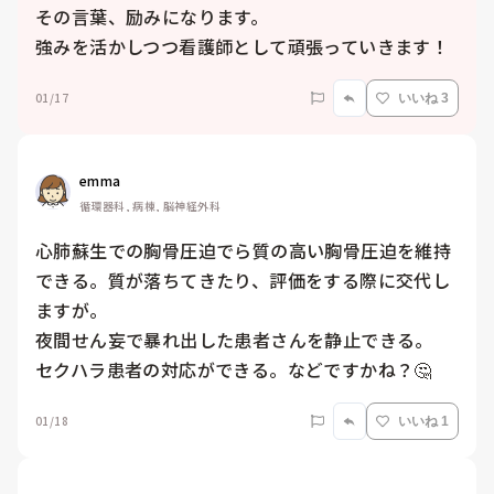
その言葉、励みになります。

強みを活かしつつ看護師として頑張っていきます！
01/17
いいね 3
emma
循環器科, 病棟, 脳神経外科
心肺蘇生での胸骨圧迫でら質の高い胸骨圧迫を維持
できる。質が落ちてきたり、評価をする際に交代し
ますが。

夜間せん妄で暴れ出した患者さんを静止できる。

セクハラ患者の対応ができる。などですかね？🤔
01/18
いいね 1