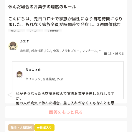
休んだ場合のお菓子の暗黙のルール
こんにちは、先日コロナで家族が陽性になり自宅待機になり
ました。もれなく家族全員が時間差で発症し、3週間位休む
ことになりました。

辞めたい
メンタル
人間関係
その際休んだことで迷惑をかけたし、ファミリーパックのお
菓子を4袋くらい買って行ったんですが…

カエデ
裏であんなに迷惑かけたのにファミリーパックって馬鹿にさ
急性期, 超急性期, ICU, HCU, プリセプター, ママナース, リ
れてるよねとお局がクラークさんに言ってたんですよね。

13
・
03/18
ーダー, 大学病院, 慢性期, SCU
前の職場は長期休暇とか帰省したときはご当地のお土産みた
いな感じ、やむを得ない理由での突発的な休みではファミリ
ーパックとかみんなで食べれるお菓子を買ってくるみたいな
ちょこひめ
暗黙のルールがありました。

クリニック, 介護施設, 外来
転職して初めての何日も休む休みだし、他の方もコストコの
ポテチとかバームクーヘンとかだったのでファミリーパック
にしましたが…

私がそうなったら空気を読んで実際お菓子を差し入れします
ぶっちゃけ遊んでたわけではなくむしろコロナで苦しんでた
が、

のにお菓子ごときでって話なんですけど、菓子折り買いに行
他の人が病気で休んだ場合、差し入れがなくてもなんとも思わ
ないタイプです。

かなきゃならないのか？って思いました。

回答をもっと見る
コロナ感染の類や急病の場合は特に、そんな余裕もないでしょ
皆さんはそんな休んだらお菓子みたいなルールあります
うし…

か？？
でも休んだらお菓子の差し入れの文化は私の職場にもあります
ね。

職場・人間関係
👑殿堂入り