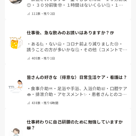
😊
・
３０分前後🤓
・
１時間はないくらい🤔
・
１時
間以上…😨
・
その他（コメントで教えて下さい）
122
票・
残り2日
仕事後、急な飲みのお誘いはありますか？🍺
・
ある🙋
・
ない🙅
・
コロナ前より減りました😢
・
誘うことの方が多いかな🤔
・
その他（コメントで教
えてください）
405
票・
残り1日
皆さんの好きな（得意な）日常生活ケア・看護は？
・
食事介助🍴
・
足浴や手浴、入浴介助🛀
・
口腔ケア
👄
・
排泄介助・アセスメント✨
・
患者さんとのコミ
ュニケーション😊
・
特にない
・
その他（コメント
438
票・
残り6時間
で教えてください）
仕事終わりに自己研鑽のために勉強していますか
📖？