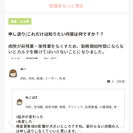
回答をもっと見る
看護・お仕事
申し送り/これだけは知りたい内容は何ですか？？
病院が前残業・後残業をなくすため、勤務開始時間にならな
いとカルテを開けてはいけないことになりました。

カルテ
情報収集
申し送り
そのため、十分な情報収集が困難になり、前勤務者がしっか
りと記録に残していない場合はとても困ることが増えまし
みー
た。申し送り自体は存在していますが、後残業もなくす風潮
内科, 外科, 病棟, リーダー, 外来
で、5分以内で終わるように、と言われています。

2
・
3日前
人にもよるのですが、端的な申し送りのためにこれだけは知
っておきたい内容は何ですか？？
ねこばす
内科, 急性期, 超急性期, 病棟, クリニック, 訪問看護, 介護施設, 老健
施設, リーダー, 神経内科, 脳神経外科, 一般病院, 慢性期, 回復期, 終
末期, 透析, 保育園・学校, SCU, 派遣, 小規模多機能, 看護多機能
•指示が変わった

•急変した

等変更事項の影響が大きいところですね。変わらない状態の人
は申し送りしなくていいと思います。
