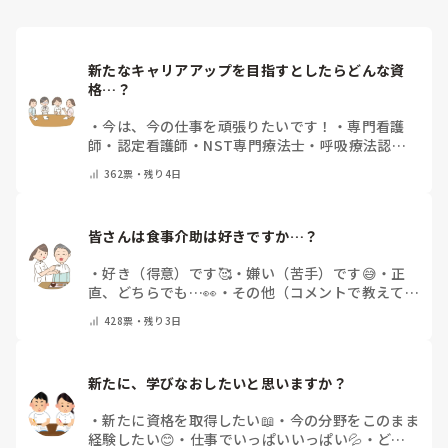
新たなキャリアアップを目指すとしたらどんな資
格…？
・
今は、今の仕事を頑張りたいです！
・
専門看護
師
・
認定看護師
・
NST専門療法士
・
呼吸療法認定
士
・
糖尿病療養指導士
・
認知症ケア専門士
・
消化器
362
票・
残り4日
内視鏡技師
・
その他(コメントで教えて下さい)
皆さんは食事介助は好きですか…？
・
好き（得意）です🥰
・
嫌い（苦手）です😅
・
正
直、どちらでも…👀
・
その他（コメントで教えてく
ださい）
428
票・
残り3日
新たに、学びなおしたいと思いますか？
・
新たに資格を取得したい📖
・
今の分野をこのまま
経験したい😊
・
仕事でいっぱいいっぱい💦
・
どん