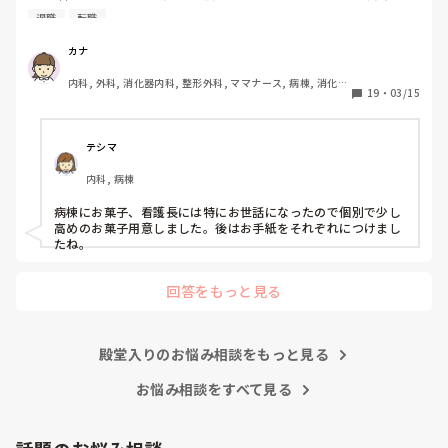
個々へお礼のお菓子を用意するか迷っています。みなさん移
退職
転職
動や転職される時どうしていますか。
それと、今後も看護師として働き続けたいなら、もう二度と他
の看護師相手に無理な愛想笑いや、ご機嫌取りをしないことで
カナ
す。

内科, 外科, 消化器内科, 整形外科, ママナース, 病棟, 消化器
19
・
03/15
外科, 一般病院
話すのが苦手なら、話さなくていい。

聞き役に徹して、余計なことを言わず、必要最低限の報告・連
テシマ
絡・相談だけして、淡々と自分の仕事をこなすようにしてくだ
さい。

内科, 病棟
わからないことがあったときだけ、周りの看護師に聞いてくだ
病棟にお菓子、看護長には特にお世話になったので個別で少し
さい。

高めのお菓子用意しました。後はお手紙をそれぞれにつけまし
もし無視されたら、それは相手の看護師の職務怠慢ですから、
たね。
その時に初めて上司に相談したらいいんです。

回答をもっと見る
まだ一年目なんですから、他の看護師の仕事をフォローする必
要もないです。

ましてや、噂話で他人を陥れるような腐った看護師たちに、な
殿堂入りのお悩み相談をもっと見る
ぜせいさんが手を貸さないといけないんですか？

お悩み相談をすべて見る
そこまで人の揚げ足取りが好きな看護師が多いと、せいさんが
努力したところで改善は難しいですよ。
