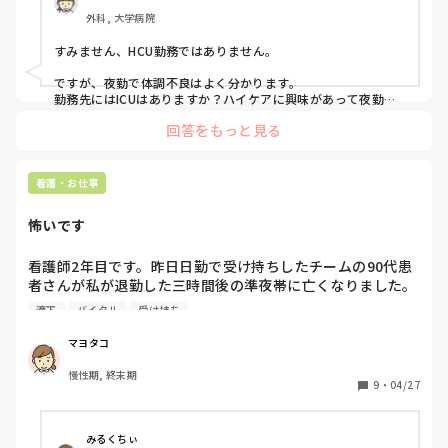
かあれば相談に乗るという形になっています。

外科, 大学病院
私もそろそろひとり立ちに向けて…となるところで、日勤で
すみません、HCU勤務ではありません。

は年明け頃からリーダーもするようになりました。

ですが、夜勤で体調不良はよく分かります。

しかし、夜勤を1人でするのは責任も重いし判断力も必要に
勤務先にはICUはありますか？ハイケアに興味があって夜勤を
１人で行うことへ責任等の不安があるなら良いのではないでし
なるので不安です。それに、夜勤で体調を崩した身として
回答をもっと見る
ょうか？

は、1人夜勤中に患者ではなく私が体調を崩すなど、何かあ
った時にヘルプが呼べない(?)のでそれも心配です。

おっしゃる通り患者さんの安全を守るためには、まず自分が健
康でいるべきです！少しでも不安があるなら先輩や上司へ相談
看護・お仕事
◯同じような環境の方はいますか？

し、働き方に答えが出ると良いですね。

◯どのような心持ちで挑んでいるのでしょうか。

怖いです
今の部署のまま頑張りたい！って事であれば、自信を持つため
の日々の勉強や、一晩仕事をするための体力キープの方法(ご飯
能力的に自立して働きたい、という気持ちはありますが、や
を食べるタイミングや休息は必ず◯分取る！等)を模索してルー
看護師2年目です。昨日日勤で受け持ちしたチームの90代患
っぱり1人で夜勤というのが不安で仕方がないです。
ティン化すると良いかなと思いました。

者さんが私が退勤した三時間後の準夜帯に亡くなりました。
頑張ってください！
準夜帯でエンゼルケアをした先輩から「背中が吐物みたいな
滴下
バイタル
受け持ち
ので濡れてた。

日勤帯で吐いたんじゃない？」と言われショックで呆然とし
マヨタコ
てしまいました。バイタルも安定してたし昼過ぎも反応あり
慢性期, 終末期
ました。昼からはオムツも変えて体交もするから気づかない
9
・
04/27
はずがないと思います…その患者さんはもう2か月前から絶
食で、MTチューブから薬のみと、末梢からの点滴のみで
す。滴下も気をつけてました。なぜ気づいてあげられなかっ
みるくちぃ