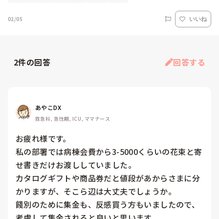
02/05
いいね
2
件の回答
回答する
あやこDX
救急科, 急性期, ICU, ママナース
お疲れ様です。

私の部署では病棟会費から3-5000くらいの花束と寄
せ書きだけお渡ししていました。

カタログギフトや商品券だと値段があからさまに分
かりますが、そこら辺は大丈夫でしょうか。

餞別のために集金も、反感買う方もいましたので、
考慮して集金されると良いと思います。