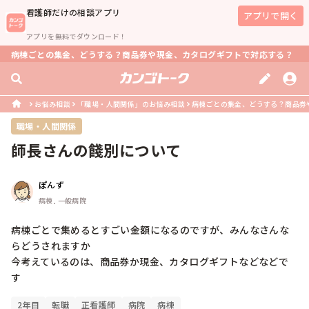
看護師
だけの相談アプリ
アプリで開く
アプリを無料でダウンロード！
病棟ごとの集金、どうする？商品券や現金、カタログギフトで対応する？
お悩み相談
「職場・人間関係」のお悩み相談
病棟ごとの集金、どうする？商品券
職場・人間関係
師長さんの餞別について
ぽんず
病棟, 一般病院
病棟ごとで集めるとすごい金額になるのですが、みんなさんな
らどうされますか

今考えているのは、商品券か現金、カタログギフトなどなどで
す
2年目
転職
正看護師
病院
病棟