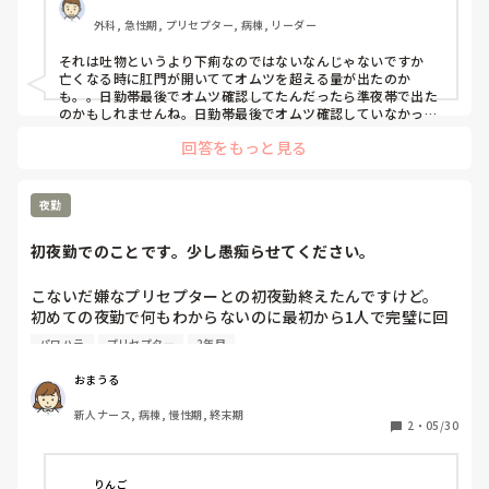
たんだろう、日勤っていつ吐いてたんだろう。他の人ならこ
外科, 急性期, プリセプター, 病棟, リーダー
うならなかったかもしれないとか色々考えて辛いです。吐い
てたらさすがに気づくと言いたいけど、見逃してたってこと
それは吐物というより下痢なのではないなんじゃないですか

ですよね。看護師向いてなさすぎて出勤するのが怖いです
亡くなる時に肛門が開いててオムツを超える量が出たのか
も。。日勤帯最後でオムツ確認してたんだったら準夜帯で出た
のかもしれませんね。日勤帯最後でオムツ確認していなかった
のであればこれから確認するでいいと思います。
回答をもっと見る
夜勤
初夜勤でのことです。少し愚痴らせてください。
こないだ嫌なプリセプターとの初夜勤終えたんですけど。

初めての夜勤で何もわからないのに最初から1人で完璧に回
せと言われ、自分なりになんとかやってみるもプリセプター
パワハラ
プリセプター
2年目
には無駄な動きが多い。部屋周りするんだったら点眼とか吸
入、吸引も全部しろとのこと。あと、病棟内に認知症の方が
おまうる
多くてお話が大好きな方もおられ、朝部屋周りの時に体調ど
新人ナース, 病棟, 慢性期, 終末期
うですか？ときくもプリセプターが後ろで見てて「巻で」と
2
・
05/30
のこと。自分はまだまだ1人前ではないのはわかってるけど
さすがにこれはひどいと思うけどそれは心の中で思っときま
す。夜勤が終わりプリセプターとの振り返りのときに、「落
りんご