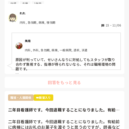
所で私のことについて色々と言ってることを耳にします。

そういう人は苦手なので、私だったら本人に

指導
先輩
1年目
原因は私の言葉の選び方やものの言い方、人に対する接し方
『駄菓子ですいませんでした』と言いに行くかもしれません笑
が不快に感じると言われてます。

れれ
推測ですが私は人見知りで話すのが苦手なため毎日ペコペコ
内科, 急性期, 病棟, 慢性期
しながら愛想笑いをして先輩方の機嫌を伺いなんとか仕事を
25
・
11/06
しているのが気に食わなかったのかと思っています。

しかし元々メンタルも強くなかったことからこの状況がスト
レスとなり体調を崩し、睡眠不足と少し鬱状態な感じで仕事
美南
をしていました。そのせいもあってか先輩に言われたことを
内科, 外科, 急性期, 病棟, 一般病院, 透析, 派遣
やってなかったりケアレスミスが目立つようになり、もとも
とよく思われてなかったため、この行いからついに見捨てら
原因が判っていて、せいさんなりに対処してもスタッフが取り
れました。

合わず無視する、指導が得られないなら、それは職場環境の問
見捨てられたと確信したのは明らかにもう何も指導していた
題です。

だけなくなり、詰所で〜さんにはもう無視した。もう教えな
もう転職されたらどうですか？

いと言ってるのを聞いたからです。

回答をもっと見る
原因は自分だとわかっているのでしょうがないことだとは理
解してますがれからどのようにこの職場で仕事していけば良
過去の質問も読ませていただきましたが、現在終末期病棟で働
いのかわからなくなりました。

かれているんですよね。

職場・人間関係
👑殿堂入り
ちなみに私の職場ではすぐ噂は広まるので私のことはほぼ全
員知っていると思います

せいさんが嫌じゃなければ、

二年目看護師です。今回退職することになりました。有給前
「急性期の病棟で一から学び直す」

今後は今の私の不注意を正し、頑張っていきたいと思ってい
に病棟にはお礼の...
という選択肢を取った方が、今後看護師として自分の興味が湧
るのですが指導されないとなると正直どうしていったら良い
く領域を見つけて転職したくなった時に、キャリアが役立つの
二年目看護師です。今回退職することになりました。有給前
かわからないです。こんな私ですが何かアドバイスいただけ
ではないかと思います。

に病棟にはお礼のお菓子を渡そうと思うのですが、師長など
れば嬉しいです。