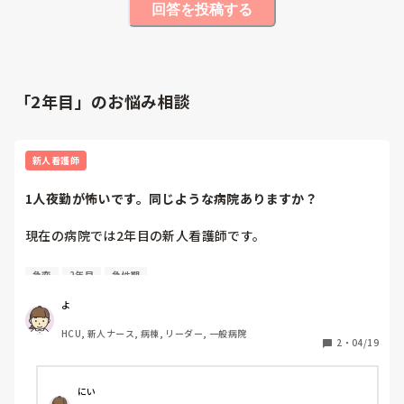
回答を投稿する
「2年目」のお悩み相談
新人看護師
1人夜勤が怖いです。同じような病院ありますか？
現在の病院では2年目の新人看護師です。

私のいる部署はHCUですが、4床しかないので夜勤は基本1
急変
2年目
急性期
人です。なので、夜勤自立=1人で16時間患者を見るという
ことになります。

よ
HCU, 新人ナース, 病棟, リーダー, 一般病院
1年目の頃に夜勤で体調を崩して1ヶ月休職した経緯もあり、
2
・
04/19
まだ夜勤は未自立で先輩と2人で入っています。4月で2年目
になったほぼ同期の人もまだ未自立で、中途で入職した人は
今1人夜勤に向けて先輩はICU応援で出勤しつつ、こちらで何
にい