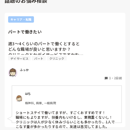
話題のお悩み相談
正直努力するなら、ご自身の看護師としての成長のために、そ
の力を使ってほしいです。

キャリア・転職
私のお勧めは、転職して性格的に背伸びをしなくてもよい働き
方をすることかなと思います。

パートで働きたい
何度でも、やり直しは利きますよ。
週3〜4くらいのパートで働くとすると

どんな職場が良いと思いますか？

クリニックとかデイサービスですかね…
デイサービス
パート
クリニック
ふっか
1
・
2日前
はち
精神科, 病棟, 一般病院
ショートステイで働いてますが、すごくおすすめです！

職場にもよりますが、扶養内もいけるし、業務重くないし！

クリニックは人が少なく休みづらいことも多かったり、1人で
こなす量が多かったりするので、友達は苦労してました。