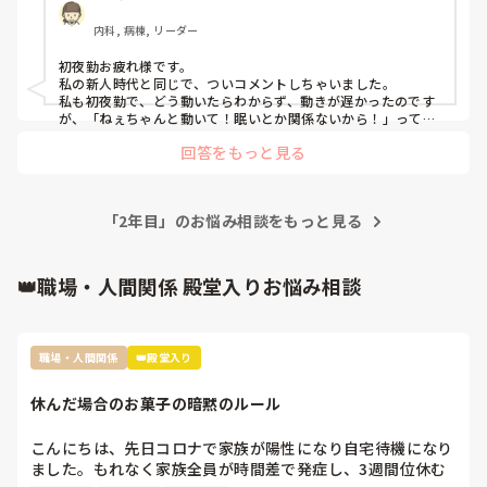
ち着きがないね。夜勤がこんなんだったら日勤もろくに部屋
内科, 病棟, リーダー
周りできてないんじゃないの？」確かに自分は焦ると周りが
見えなくなり、突っ走り、あとで点眼やり忘れてまた訪室し
初夜勤お疲れ様です。

てするとかがよくある。自分の悪いところは自分でもよくわ
私の新人時代と同じで、ついコメントしちゃいました。

かってるけどきつい言い方されると凹みます。

私も初夜勤で、どう動いたらわからず、動きが遅かったのです
またべつのチームの先輩看護師とプリセプターが仲良くて別
が、「ねぇちゃんと動いて！眠いとか関係ないから！」って言
われました笑

のチームのところでコールあって２人で行って、部屋の前で
回答をもっと見る
その時は凹みましたが、

2人でコソコソ話してて、これ絶対私の事言われてるなって
今思い返すとただの八つ当たりだし、具体的な教育・指導をし
感じました。とにかく看護師向いてないなってすごく思いま
て欲しかったな〜と。。。

した。
おまうるさん‼︎初夜勤でなんでも出来るわけないんだから、向
「2年目」のお悩み相談をもっと見る
いてないなんてことないと思いますよ‼︎しかも、自分で振り返
ってここに投稿する行動力、さすがです✨

信頼できる上司がいれば相談してもいいかもです✨
👑職場・人間関係 殿堂入りお悩み相談
職場・人間関係
👑殿堂入り
休んだ場合のお菓子の暗黙のルール
こんにちは、先日コロナで家族が陽性になり自宅待機になり
ました。もれなく家族全員が時間差で発症し、3週間位休む