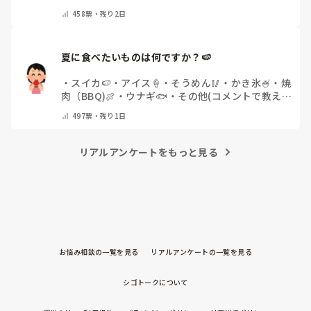
な自分になりたいか探し中🧐
・
その他（コメントで
458
票・
残り2日
教えてください）
夏に食べたいものは何ですか？🍉
・
スイカ🍉
・
アイス🍦
・
そうめん🥢
・
かき氷🍧
・
焼
肉（BBQ)🍖
・
ウナギ🐟
・
その他(コメントで教え
てください)
497
票・
残り1日
リアルアンケートをもっと見る
お悩み相談の一覧を見る
リアルアンケートの一覧を見る
シゴトークについて