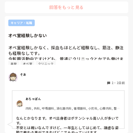
絶対伝えたいけど長文で記録には残せない時は時間がある時は
回答をもっと見る
Wordで文章を作って渡してました。
キャリア・転職
オペ室経験しかない
オペ室経験しかなく、採血もほとんど経験なし、筋注、静注
も経験なしです。

今転職活動中ですけども、普通にクリニックとかでも働けま
単発
オペ室
クリニック
すかね(考えてるところは、眼科や皮膚科あたりです)

そあ
もう一つ、単発のバイトもしたいのですがオペ室経験しかな
い人でも働けるようなところはありますかね。

2
・
2日前
病棟経験も一度もないので色々と不安でいっぱいです。
あちゃぽん
内科, 外科, 呼吸器科, 消化器内科, 循環器科, 小児科, 心療内科, 整形
外科, 産科・婦人科, 耳鼻咽喉科, 皮膚科, 泌尿器科, リハビリ科, 総
合診療科, 救急科, 超急性期, ICU, CCU, HCU, その他の科, ママナー
なんとかなります。オペ出身者はポテンシャル高い人が多いで
ス, 外来, 神経内科, 脳神経外科, NICU, 消化器外科, 一般病院, 慢性
す。

期, 回復期, 終末期, オペ室, 透析, 検診・健診
不安とは戦いなんですけど、一年生としてはじめて、謙虚な姿
勢で教わる事ができればどこでもやっていけます