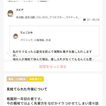
ことになりました。

辞めたい
メンタル
人間関係
その際休んだことで迷惑をかけたし、ファミリーパックのお
菓子を4袋くらい買って行ったんですが…

カエデ
裏であんなに迷惑かけたのにファミリーパックって馬鹿にさ
急性期, 超急性期, ICU, HCU, プリセプター, ママナース, リ
れてるよねとお局がクラークさんに言ってたんですよね。

13
・
03/18
ーダー, 大学病院, 慢性期, SCU
前の職場は長期休暇とか帰省したときはご当地のお土産みた
いな感じ、やむを得ない理由での突発的な休みではファミリ
ーパックとかみんなで食べれるお菓子を買ってくるみたいな
ちょこひめ
暗黙のルールがありました。

クリニック, 介護施設, 外来
転職して初めての何日も休む休みだし、他の方もコストコの
ポテチとかバームクーヘンとかだったのでファミリーパック
にしましたが…

私がそうなったら空気を読んで実際お菓子を差し入れします
ぶっちゃけ遊んでたわけではなくむしろコロナで苦しんでた
が、

のにお菓子ごときでって話なんですけど、菓子折り買いに行
他の人が病気で休んだ場合、差し入れがなくてもなんとも思わ
ないタイプです。

かなきゃならないのか？って思いました。

回答をもっと見る
コロナ感染の類や急病の場合は特に、そんな余裕もないでしょ
皆さんはそんな休んだらお菓子みたいなルールあります
うし…

か？？
でも休んだらお菓子の差し入れの文化は私の職場にもあります
ね。

職場・人間関係
👑殿堂入り
お局さんですが、元々職場なんて、助け合いで何とかするのが
見捨てられた今後について
当たり前なんだから、文句言う人の気持ちが全くわかりませ
ん。

多分その人はいいお菓子を貰っても、休んだ事に対して文句を
看護師一年目の者です。

言うタイプじゃないかなと思います。

今の職場ではよく先輩方をなぜかイラつかせてしまい度々詰
『ただの文句言いたいウーマン』だと認識してしまいます。
