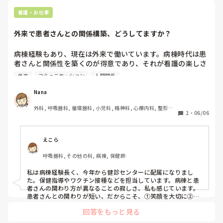
看護・お仕事
外来で患者さんとの関係構築、どうしてますか？
病棟経験もあり、現在は外来で働いています。病棟時代は患
者さんと関係性を築くのが得意であり、それが看護の楽しさ
でした。外来では一時的にしか患者さんとは接しないです
外来
コミュニケーション
人間関係
し、特に検査系の部署のため、患者さんとお話する時間も少
ないです。そのため、以前感じてたような関係を築く楽しさ
Nana
がなく、少し寂しいです。同じように感じる方、いらっしゃ
外科, 呼吸器科, 循環器科, 小児科, 精神科, 心療内科, 整形外
いますか？
2
・
06/06
科, 美容外科, 泌尿器科, 外来, 神経内科, 消化器外科, 大学病
院
えこら
呼吸器科, その他の科, 病棟, 保健師
私は病棟経験長く、今年から健診センターに配属になりまし
た。保健指導やワクチン接種などを担当しています。病棟と患
者さんの関わり方が異なることの寂しさ、私も感じています。

患者さんとの関わりが短い、だからこそ、①笑顔を大切に②送
り出す際は「お気をつけて」「お大事になさってください」な
回答をもっと見る
ど、患者さんを思いやる声がけを強く心がけています。