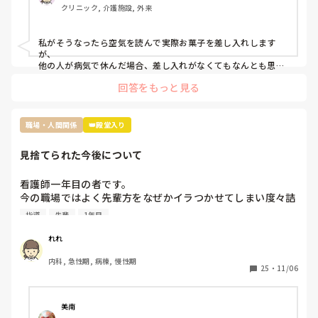
クリニック, 介護施設, 外来
転職して初めての何日も休む休みだし、他の方もコストコの
ポテチとかバームクーヘンとかだったのでファミリーパック
にしましたが…

私がそうなったら空気を読んで実際お菓子を差し入れします
ぶっちゃけ遊んでたわけではなくむしろコロナで苦しんでた
が、

のにお菓子ごときでって話なんですけど、菓子折り買いに行
他の人が病気で休んだ場合、差し入れがなくてもなんとも思わ
ないタイプです。

かなきゃならないのか？って思いました。

回答をもっと見る
コロナ感染の類や急病の場合は特に、そんな余裕もないでしょ
皆さんはそんな休んだらお菓子みたいなルールあります
うし…

か？？
でも休んだらお菓子の差し入れの文化は私の職場にもあります
ね。

職場・人間関係
👑殿堂入り
お局さんですが、元々職場なんて、助け合いで何とかするのが
見捨てられた今後について
当たり前なんだから、文句言う人の気持ちが全くわかりませ
ん。

多分その人はいいお菓子を貰っても、休んだ事に対して文句を
看護師一年目の者です。

言うタイプじゃないかなと思います。

今の職場ではよく先輩方をなぜかイラつかせてしまい度々詰
『ただの文句言いたいウーマン』だと認識してしまいます。

所で私のことについて色々と言ってることを耳にします。

そういう人は苦手なので、私だったら本人に

指導
先輩
1年目
原因は私の言葉の選び方やものの言い方、人に対する接し方
『駄菓子ですいませんでした』と言いに行くかもしれません笑
が不快に感じると言われてます。

れれ
推測ですが私は人見知りで話すのが苦手なため毎日ペコペコ
内科, 急性期, 病棟, 慢性期
しながら愛想笑いをして先輩方の機嫌を伺いなんとか仕事を
25
・
11/06
しているのが気に食わなかったのかと思っています。

しかし元々メンタルも強くなかったことからこの状況がスト
レスとなり体調を崩し、睡眠不足と少し鬱状態な感じで仕事
美南