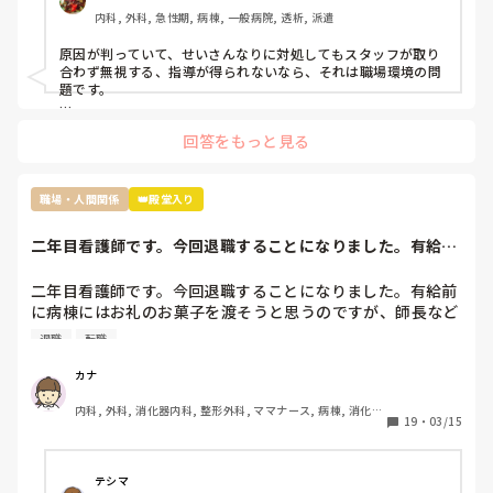
をしていました。そのせいもあってか先輩に言われたことを
内科, 外科, 急性期, 病棟, 一般病院, 透析, 派遣
やってなかったりケアレスミスが目立つようになり、もとも
とよく思われてなかったため、この行いからついに見捨てら
原因が判っていて、せいさんなりに対処してもスタッフが取り
れました。

合わず無視する、指導が得られないなら、それは職場環境の問
見捨てられたと確信したのは明らかにもう何も指導していた
題です。

だけなくなり、詰所で〜さんにはもう無視した。もう教えな
もう転職されたらどうですか？

いと言ってるのを聞いたからです。

回答をもっと見る
原因は自分だとわかっているのでしょうがないことだとは理
解してますがれからどのようにこの職場で仕事していけば良
過去の質問も読ませていただきましたが、現在終末期病棟で働
いのかわからなくなりました。

かれているんですよね。

職場・人間関係
👑殿堂入り
ちなみに私の職場ではすぐ噂は広まるので私のことはほぼ全
員知っていると思います

せいさんが嫌じゃなければ、

二年目看護師です。今回退職することになりました。有給前
「急性期の病棟で一から学び直す」

今後は今の私の不注意を正し、頑張っていきたいと思ってい
に病棟にはお礼の...
という選択肢を取った方が、今後看護師として自分の興味が湧
るのですが指導されないとなると正直どうしていったら良い
く領域を見つけて転職したくなった時に、キャリアが役立つの
二年目看護師です。今回退職することになりました。有給前
かわからないです。こんな私ですが何かアドバイスいただけ
ではないかと思います。

に病棟にはお礼のお菓子を渡そうと思うのですが、師長など
れば嬉しいです。
個々へお礼のお菓子を用意するか迷っています。みなさん移
退職
転職
動や転職される時どうしていますか。
それと、今後も看護師として働き続けたいなら、もう二度と他
の看護師相手に無理な愛想笑いや、ご機嫌取りをしないことで
カナ
す。

内科, 外科, 消化器内科, 整形外科, ママナース, 病棟, 消化器
19
・
03/15
外科, 一般病院
話すのが苦手なら、話さなくていい。

聞き役に徹して、余計なことを言わず、必要最低限の報告・連
テシマ