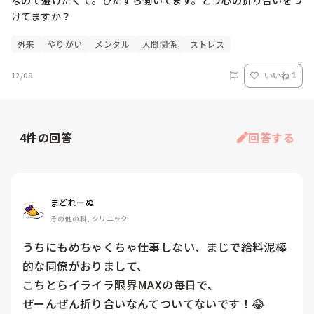
なので避けたくて。ひたすら働いてます。どう心の折り合いをつ
けてますか？
外来
やりがい
メンタル
人間関係
ストレス
12/09
いいね 1
4
件の回答
回答する
まどれーぬ
その他の科, クリニック
うちにもめちゃくちゃ仕事しない、まじで給料泥棒
的な同僚がおりまして、

こちとらイライラ限界MAXの毎日で、

ぜーんぜん折り合いなんてついてないです！😂
