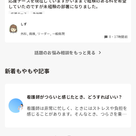
応援ナースを現在していますがいままで経験のある科を希望
これは私が新人時代、先輩に言われたことなのですが「そもそ
していたのですが未経験の部署になりました。

も超勤する前提で仕事してるよね？終わらせようとしてるな
急性期なのもあって夜勤が不安で日勤のみに変更してもらう
ら、その動きにはならないよ。」と。今なら言いたいことがわ
応援ナース
急性期
か、期間を短くしてもらおうかと考えています。契約後に内
かりますが…。

超勤の手当はもらえますか？新人は超勤もらえなかったり、も
容変更された経験のある方はいますか？

しず
らえれば先輩達からブーイングと良いこと無しなので、とにか
その場合給料も変更になりますか？
く定時過ぎには終わるに限ります。一度先輩に相談しつつ、準
外科, 病棟, リーダー, 一般病院
0
・
17時間前
備や予習をして挑みましょう！
話題のお悩み相談をもっと見る
新着もやもや記事
看護師がつらいと感じたとき、どうすればいい？
看護師は非常に忙しく、ときにはストレスや負担を
感じることがあります。そんなとき、つらさを乗り
越えるためにはどうすればよいでしょうか？この記
事では、看護師がつらさを感じたときの対処法や秘
訣を紹介します。