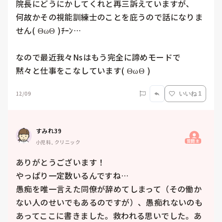
院長にどうにかしてくれと再三訴えていますが、

何故かその視能訓練士のことを庇うので話になりま
せん( ΘωΘ )ﾁｰﾝ…

なので最近我々Nsはもう完全に諦めモードで

黙々と仕事をこなしています( ΘωΘ )
12/09
いいね 1
すみれ39
質問主
小児科, クリニック
ありがとうございます！

やっぱり一定数いるんですね…

愚痴を唯一言えた同僚が辞めてしまって（その働か
ない人のせいでもあるのですが）、愚痴れないのも
あってここに書きました。救われる思いでした。あ