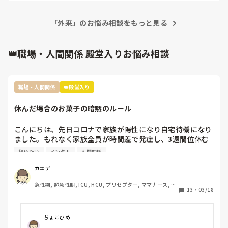
「外来」のお悩み相談をもっと見る
👑職場・人間関係 殿堂入りお悩み相談
職場・人間関係
👑殿堂入り
休んだ場合のお菓子の暗黙のルール
こんにちは、先日コロナで家族が陽性になり自宅待機になり
ました。もれなく家族全員が時間差で発症し、3週間位休む
ことになりました。

辞めたい
メンタル
人間関係
その際休んだことで迷惑をかけたし、ファミリーパックのお
菓子を4袋くらい買って行ったんですが…

カエデ
裏であんなに迷惑かけたのにファミリーパックって馬鹿にさ
急性期, 超急性期, ICU, HCU, プリセプター, ママナース, リ
れてるよねとお局がクラークさんに言ってたんですよね。

13
・
03/18
ーダー, 大学病院, 慢性期, SCU
前の職場は長期休暇とか帰省したときはご当地のお土産みた
いな感じ、やむを得ない理由での突発的な休みではファミリ
ーパックとかみんなで食べれるお菓子を買ってくるみたいな
ちょこひめ
暗黙のルールがありました。
