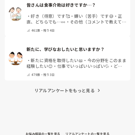
皆さんは食事介助は好きですか…？
・
好き（得意）です🥰
・
嫌い（苦手）です😅
・
正
直、どちらでも…👀
・
その他（コメントで教えてく
ださい）
461
票・
残り4日
新たに、学びなおしたいと思いますか？
・
新たに資格を取得したい📖
・
今の分野をこのまま
経験したい😊
・
仕事でいっぱいいっぱい💦
・
どん
な自分になりたいか探し中🧐
・
その他（コメントで
479
票・
残り3日
教えてください）
リアルアンケートをもっと見る
お悩み相談の一覧を見る
リアルアンケートの一覧を見る