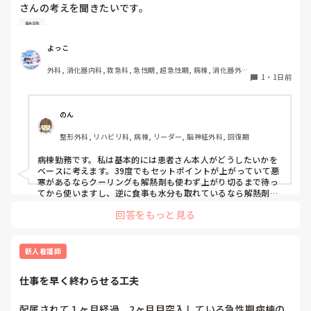
さんの考えを聞きたいです。

勉強
例えば、感染症で39℃前後の発熱があり、抗菌薬を開始した
ばかりの患者さんがいるとします。当然、原因がすぐに改善
よっこ
するわけではないため、解熱剤を使用して一時的に解熱して
外科, 消化器内科, 救急科, 急性期, 超急性期, 病棟, 消化器外
も、効果が切れれば再度発熱する可能性があります。

1
・
1日前
科, 一般病院
特に高齢者の場合、

・高熱が持続することで代謝・酸素消費量が増え、循環・呼
のん
吸への負担や体力消耗につながる

整形外科, リハビリ科, 病棟, リーダー, 脳神経外科, 回復期
・一方で、解熱剤で一度下がったあと再び発熱すると、悪寒
やシバリングを伴うこともあり、体温が上下する過程自体も
病棟勤務です。私は基本的には患者さん本人がどうしたいかを
負担になる

ベースに考えます。39度でもセットポイントが上がっていて悪
という両面があると思っています。

寒があるならクーリングも解熱剤も使わず上がり切るまで待っ
てから使いますし、逆に食事も水分も取れているなら解熱剤は
使わないかもしれません。発熱そのものが循環器や呼吸器の負
そのため、「○℃以上だから解熱剤」「発熱したからクーリ
回答をもっと見る
担になっているようなら速やかに解熱を行います。高齢者の場
ング」と体温だけで判断するより、苦痛の程度、HR・RR、
合全身状態が悪くなるだけでなく廃用も進んでしまう可能性も
循環動態、呼吸状態、悪寒・シバリング、心肺予備能などを
あると思います。

見て、発熱による負荷が大きい場合に解熱する方が良いので
その患者さんがどうかとかその時の状況によって対応は様々あ
新人看護師
はないかと考えています。

ると思うので、この場合はこうするみたいなパターン的なもの
はあまり気にしなくても良いのかなと思います。
仕事を早く終わらせる工夫
また、感染性発熱でセットポイントが上昇している段階、特
に悪寒や末梢冷感がある患者さんへのクーリングは、患者さ
配属されて１ヶ月経過、2ヶ月目突入している急性期病棟の
んが希望する場合を除いて積極的に行うメリットがあまりな