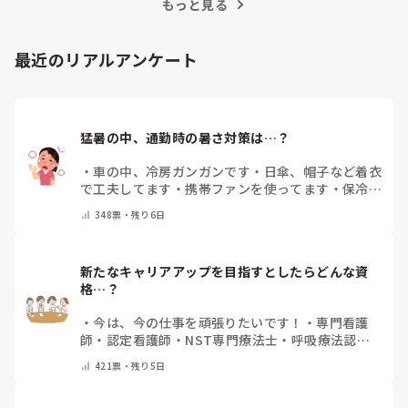
もっと見る
最近のリアルアンケート
猛暑の中、通勤時の暑さ対策は…？
・
車の中、冷房ガンガンです
・
日傘、帽子など着衣
で工夫してます
・
携帯ファンを使ってます
・
保冷剤
を持ち運んでいます
・
特に暑さ対策はしていませ
348
票・
残り6日
ん
・
その他（コメントで教えて下さい）
新たなキャリアアップを目指すとしたらどんな資
格…？
・
今は、今の仕事を頑張りたいです！
・
専門看護
師
・
認定看護師
・
NST専門療法士
・
呼吸療法認定
士
・
糖尿病療養指導士
・
認知症ケア専門士
・
消化器
421
票・
残り5日
内視鏡技師
・
その他(コメントで教えて下さい)