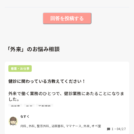
回答を投稿する
「外来」のお悩み相談
看護・お仕事
健診に関わっている方教えてください！
外来で働く業務のひとつで、健診業務にあたることになりま
した。

健診に関する知識がないので勉強したいのですが、よい参考
参考書
外来
正看護師
書やサイトを教えてください。どんなことを学べばいいのか
もよくわかっていません...。

なすく
市健診、企業検診、人間ドック方がこられるそうです。
内科, 外科, 整形外科, 泌尿器科, ママナース, 外来, オペ室
1
・
04/27