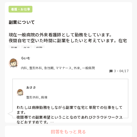
看護・お仕事
副業について
現在一般病院の外来看護師として勤務をしています。

夜間自宅で空いた時間に副業をしたいと考えています。在宅
ワークを考えていますが、オススメの副業があれば教えてく
副業
外来
病院
ださい。（月2万円程度で考えています）
らいむ
内科, 整形外科, 急性期, ママナース, 外来, 一般病院
3
・
04/17
おささ
整形外科, 病棟
わたしは病棟勤務をしながら副業で在宅と単発での仕事をして
ます。

夜間帯での副業希望ということなのであれびクラウドワークス
などおすすめです。

アンケートに答えるだけのものもあるし、インスタなどの画像
回答をもっと見る
編集の案件もあり継続案件になれば月の収入も増やせるので最
初は難しいかもしれませんがおすすめです。