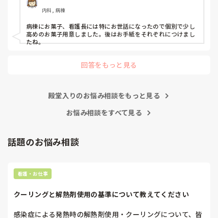
絡・相談だけして、淡々と自分の仕事をこなすようにしてくだ
さい。

内科, 病棟
わからないことがあったときだけ、周りの看護師に聞いてくだ
病棟にお菓子、看護長には特にお世話になったので個別で少し
さい。

高めのお菓子用意しました。後はお手紙をそれぞれにつけまし
もし無視されたら、それは相手の看護師の職務怠慢ですから、
たね。
その時に初めて上司に相談したらいいんです。

回答をもっと見る
まだ一年目なんですから、他の看護師の仕事をフォローする必
要もないです。

ましてや、噂話で他人を陥れるような腐った看護師たちに、な
殿堂入りのお悩み相談をもっと見る
ぜせいさんが手を貸さないといけないんですか？

お悩み相談をすべて見る
そこまで人の揚げ足取りが好きな看護師が多いと、せいさんが
努力したところで改善は難しいですよ。

話題のお悩み相談
正直努力するなら、ご自身の看護師としての成長のために、そ
の力を使ってほしいです。

看護・お仕事
私のお勧めは、転職して性格的に背伸びをしなくてもよい働き
方をすることかなと思います。

クーリングと解熱剤使用の基準について教えてください
何度でも、やり直しは利きますよ。
感染症による発熱時の解熱剤使用・クーリングについて、皆