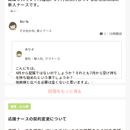
新人ナースです。

いのでは？とも感じています。

他の病棟の同期は4、5人受け持っている中まだ2人しか受け
新人
持っていません。

皆さんは感染症による発熱時、

しかも、2人受け持ちで平均1～3時間は残業しています。3
「解熱剤を使う・使わない」

おいも
人目に入れないことに焦りを感じています。

「クーリングする・しない」

その他の科, 新人ナース
を何を基準に判断していますか？

1
・
16時間前
皆さんの仕事を早く終わらせるために工夫してること教えて
病棟や救急、ICUなど、それぞれの現場での考え方も聞いて
みたいです。
カリイ
産科・婦人科, ママナース
こんにちは。

4月から配属ではないのでしょうか？それとも7月から受け持ち
を持ち始めたという事でしょうか？

他病棟と比べる必要は全くないと思いますよ。

回答をもっと見る
まず、同じ病棟の先輩達はどうしていますか？先輩と比較して
足りない、時間がかかるのはどんな部分ですか？

私の想像にすぎませんが、多分準備が足りないか遅いと思いま
す。

看護・お仕事
前日受け持ちがわかるなら、やりそうな処置等、手順や必要物
品、物品の位置まで予習してから出勤します。4月入職なら今
応援ナースの契約変更について
まで見学したり、マニュアルをみて先輩から教わってきた事の
ストックがありますよね！是非活用して下さい‼︎
