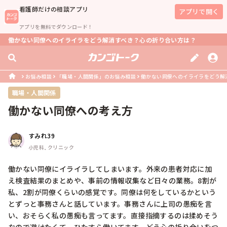
看護師
だけの相談アプリ
アプリで開く
アプリを無料でダウンロード！
働かない同僚へのイライラをどう解消すべき？心の折り合い方は？
お悩み相談
「職場・人間関係」のお悩み相談
働かない同僚へのイライラをどう解
職場・人間関係
働かない同僚への考え方
すみれ39
小児科, クリニック
働かない同僚にイライラしてしまいます。外来の患者対応に加
え検査結果のまとめや、事前の情報収集など日々の業務。8割が
私、2割が同僚くらいの感覚です。同僚は何をしているかという
とずっと事務さんと話しています。事務さんに上司の愚痴を言
い、おそらく私の愚痴も言ってます。直接指摘するのは揉めそう