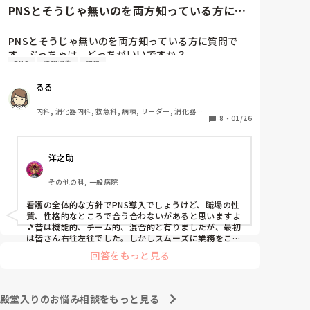
と慰めてくれましたが、、

PNSとそうじゃ無いのを両方知っている方に質
自分が情けなくて情けなくて😭

問です。ぶっちゃけ、どっち...
明日からの勤務が怖い笑

PNSとそうじゃ無いのを両方知っている方に質問で
す。ぶっちゃけ、どっちがいいですか？

こんなバカな私をせめて笑い飛ばしてください笑
PNS
情報収集
記録
私の病院は３年前からPNSを導入して、一部の病棟は
るる
その後、PNSを廃止しました。

私は、そのPNSを廃止した病棟からまだPNSをやって
内科, 消化器内科, 救急科, 病棟, リーダー, 消化器外
いる病棟に9月に異動してきました。

8
・
01/26
科, 一般病院
ぶっちゃけ、新人のレベルにかなりの差が出ているな
ぁと感じざるを得ませんでした。

洋之助
色々な病棟に入院したことのある患者さんも、「(私が
異動する前の病棟の方が)新人が患者から見てもよく動
その他の科, 一般病院
けてたよ」と言っていました。

現病棟はPNSだけれども、結局は忙しくて、新人の面
看護の全体的な方針でPNS導入でしょうけど、職場の性
倒を見てられず、清潔ケアや単純に点滴を繋げてくる
質、性格的なところで合う合わないがあると思いますよ
など、簡単な仕事しか新人にさせていませんでした。
🎵昔は機能的、チーム的、混合的と有りましたが、最初
PNSを廃止した病棟では、イベントは必ずと言ってい
は皆さん右往左往でした。しかしスムーズに業務をこな
してましたよ。勿論、指導する事も😉🆗✨でしたよ🎵ど
いほど新人に担当させて、指導者やリーダーが責任持
回答をもっと見る
うしてもPNSの導入なら皆さんと意見交換を行うべきと
って指導することで、新人ができることがどんどん増
思いますよ🎵それに人手が足りないのは昔から口癖のよ
えていったと思っています。

うに言われていますよ🎵人手が足りない分は足りるよう
現在の病棟はスタッフの人数が少ないので、1ペアで
に業務をこなしている人もいます。意欲的でない新人も
殿堂入りのお悩み相談をもっと見る
患者14人とか受け持つことも当たり前な感じです。

昔からいますのでね🎵とどのつまり看護師が自分の仕事