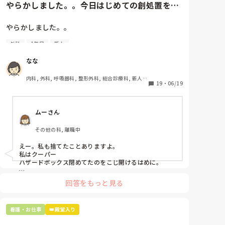
やらかしました。。今日はじめての創処置をし
ました。物品で滅菌の鑷子やハ...
やらかしました。。

外科
1年目
新人
今日はじめての創処置をしました。

物品で滅菌の鑷子やハサミを使ったのですが、

なな
ゴミと一緒に、ノリで鑷子達を捨てました。。

患者に使用した物品は使い捨て、という認識が頭の中
内科, 外科, 呼吸器科, 整形外科, 総合診療科, 新人ナ
にあって…。

19
・
06/19
ース, 脳神経外科, 慢性期, 回復期
プリセプターに

ムーさん
「普通鑷子捨てる！？明らかに使い捨てて良いような
安物じゃないよね？」

その他の科, 離職中
「そんなミスした新人、あなたが初めてだよ」

と言われました。。

えー。私も捨てたことありますよ。

私はクーパー

たしかに、よくよく考えてみれば

ハザードボックス閉めてたのをこじ開けるはめに。

手術室で使った物品も全部滅菌して使いまわすし、

これは私じゃないけど、患者さんのガラケーを洗濯もの
滅菌の種類とかも学校で習ったはずなのに

回答をもっと見る
と一緒に出しちゃったり。(これは問題か💦)
なんで頭回らなかったんだろう😭

市長さんは、

看護・お仕事
👑殿堂入り
患者さんに迷惑かけたわけじゃないから大丈夫、
