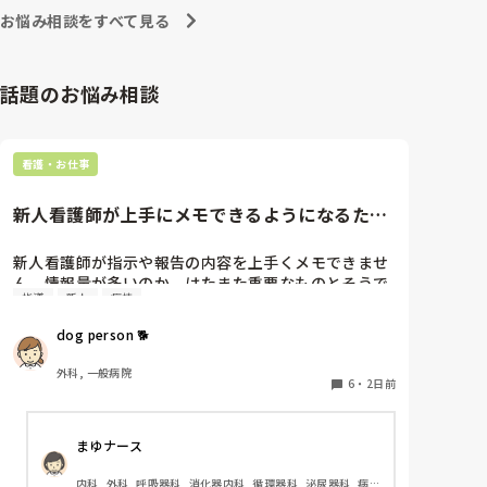
への向き合い方になると思いますよ🎵僕は昔の人間なの
朝の情報収集にも時間がかかり、結果、患者のことが
お悩み相談をすべて見る
で、昔は良かったよしか言えませんが、今と比べると個
わからないという状況になります。新人も放置される
人的な動きが多いと思います。昔は患者様、スタッフ全
のなら、PNSの意味があるのか疑問です。

員に目を配れる人が沢山いて新人の指導もしっかりして
先日も、入職して10ヶ月経つけど造影MRIの検査出し
いましたし、新人さんも答えてくれましたよ🎵今のアナ
話題のお悩み相談
をした事がなく、やり方がわからない新人さんが、先
タに出来るでしょうか⁉️物事の良し悪しの批判は簡単で
輩に「今までやったことないの！？もう10ヶ月なんだ
す。僕も出来ます。自分で何か解決策があるなら実施し
てみてはどうでしょうか⁉️そういう事と思いますよ🎵人
から、未経験なことは自分から積極的に言って！」と
の命は地球より重いと言った人がいます。ならば１人で
言われていて、そんな無茶な…と思いました。

看護・お仕事
抱えるのは到底ムリですね🎵ならば皆で抱えましょうね
新人さんが可愛そう、と感じることもある反面、ペア
🎵僕の持論ですけど、頑張って👊😆🎵
の先輩が何か処置をしているけど、ペアの新人はのん
新人看護師が上手にメモできるようになるため
びり記録していて、「(処置を)やったことあるの？無
には…
いなら見学したほうがいいんじゃないの？」と声をか
けても、「記録終わってないんで」と。。。

新人看護師が指示や報告の内容を上手くメモできませ
早く色々覚えたい！という、意欲があまり感じられ
ん。情報量が多いのか、はたまた重要なものとそうで
指導
新人
病棟
ず…これはPNS云々よりも、その新人の性格かな？と
ないものの仕分けができないのか…  肝心な事柄を逃
も思いましたが、ほとんどの新人に当てはまりまし
してしまいます。何かよい指導方法はないでしょう
dog person 🐕
た。。。時代柄でしょうか？？

か？　出来るだけゆっくり指示・報告するよう皆で努
私はどちらかといえば、PNSは好きじゃありません。

力しています。
外科, 一般病院
でもPNSでやれというからには、もっと業務量に見合
6
・
2日前
った、新人を指導しながら業務ができるゆとりが欲し
いです。

まゆナース
PNSもそうじゃないのも経験している方は、どちらの
内科, 外科, 呼吸器科, 消化器内科, 循環器科, 泌尿器科, 病
方が良いと思いますか？