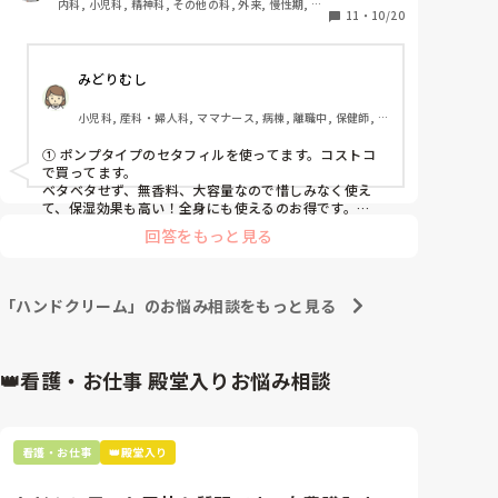
内科, 小児科, 精神科, その他の科, 外来, 慢性期, 保
乾燥する、ヘパリンがぬれない！届かない！って電話で
①クリーム系のハンドクリーム

11
・
10/20
育園・学校, 検診・健診, 派遣, 看護多機能
言われたので、、、笑

②ワセリンベース(ももの花や、通常のワセリンを含
ええやつ買ってあげました。

む)

逆に自分の誕生日には生前分与されてます。

みどりむし
③オイル系(液体)

あー、命って順番なんだな。

小児科, 産科・婦人科, ママナース, 病棟, 離職中, 保健師, 
って悲しくなるから、思いっきり旅行行くようにしてい
NICU, GCU, 助産師
ます。

① ポンプタイプのセタフィルを使ってます。コストコ
で買ってます。

ベタベタせず、無香料、大容量なので惜しみなく使え
ちなみに父には最近、バクネのパジャマを買ってあげま
て、保湿効果も高い！全身にも使えるのお得です。

した。物を欲しがらない人なので、欲しいって聞いてな
③爪にはオイルを使ってますが、気が向いた時にしかや
回答をもっと見る
んでもない日に一緒にデートしました。

りません。
サシで飲みにも行くし、泊まりにもきます。

「ハンドクリーム」のお悩み相談をもっと見る
子供からもらえるものはなんでも嬉しいし、喜んでくれ
ます。

親ですからね、、

コレ！って思うもの渡してあげたらいいと思いますよ＾
👑看護・お仕事 殿堂入りお悩み相談
＾
看護・お仕事
👑殿堂入り