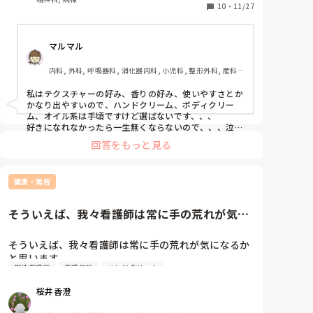
この３つだとどのブランドが喜んでもらえそうでしょ
10
・
11/27
うか？また、挙げているもの以外で今までもらって嬉
しかったものなどありますか？

マルマル
近い年代の方や、その年代の方にプレゼントを贈った
方、ご意見を伺いたいです。
内科, 外科, 呼吸器科, 消化器内科, 小児科, 整形外科, 産科・
婦人科, 耳鼻咽喉科, 皮膚科, 泌尿器科, リハビリ科, 救急科, 
急性期, 超急性期, ICU, CCU, HCU, プリセプター, 病棟, リ
私はテクスチャーの好み、香りの好み、使いやすさとか
ーダー, 神経内科, 脳神経外科, GCU, 消化器外科, 一般病院, 
かなり出やすいので、ハンドクリーム、ボディクリー
大学病院, 慢性期, 終末期, オペ室
ム、オイル系は手頃ですけど選ばないです、、、

好きになれなかったら一生無くならないので、、、泣

ちなみに母はブランド物より、ヘパリン類似物質油性ク
回答をもっと見る
リームの方が好きです笑

母はもう死ぬだけだから物はいらない、動けるうちに楽
健康・美容
しいことしたい、あんたと色々遊びたい、泊まらせて！
って言うこと増えたので、ディズニー行ったり、高いホ
テル泊まってサプライズしたり、美味しい物食べたり、
そういえば、我々看護師は常に手の荒れが気に
思い出や食にお金をかけてます。

なるかと思います。皆さん使っ...
毎年どこ行くか、私が毎月旅行行ってるので着いていく
からスケジュール教えて！ってすごい楽しそうで
そういえば、我々看護師は常に手の荒れが気になるか
す、、、笑

と思います。

学校看護師
養護教諭
ハンドクリーム
皆さん使ってらっしゃる手荒れ対策って何でしょう？

プチプレゼントとして、これ便利そうやなって思ったや
この中の結果を統計していきたいので、是非教えてく
つは母の日とか、実家帰るタイミング、毎月旅行行って
桜井香澄
るのでそのお土産と一緒に郵送したりして渡してます。

ださい！

最近喜ばれたのは、ミストの化粧水＋乳液です。背中が