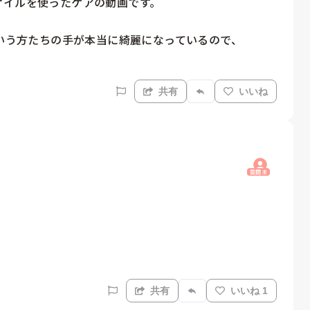
イルを使ったケアの動画です。

いう方たちの手が本当に綺麗になっているので、

共有
いいね
質問主
共有
いいね 1