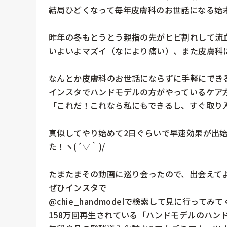
結局ひどくなって毎年皮膚科のお世話になる始末です(
昨年の冬もとうとう親指の先がヒビ割れして流血
いよいよマズイ（なにより痛い）、また皮膚科に
なんとか皮膚科のお世話にならずに手軽にでき
インスタでハンドモデルの方がやっているケア方
「これだ！これなら私にもできるし、すぐ取り入
真似してやり始めて2日ぐらいで早速効果が出
た！ヽ(´▽｀)/

たまたまその動画に巡り会ったので、出会えてよ
ぜひインスタで

@chie_handmodelで検索して見に行ってみてく
158万回再生されている「ハンドモデルのハンド