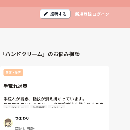
新規登録
ログイン
投稿する
「ハンドクリーム」のお悩み相談
健康・美容
手荒れ対策
手荒れが続き、指紋が消え掛かっています。

おすすめのハンドクリームや対策方法を教えてくださ
ハンドクリーム
訪問看護
ストレス
い。
ひまわり
救急科, 保健師