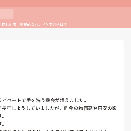
肌荒れ対策に効果的なハンドケア方法は？
イベートで手を洗う機会が増えました。

で長年しようしていましたが、昨今の物価高や円安の影
。

。
