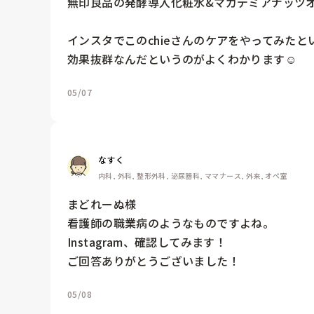
無印良品の発酵導入化粧水&マカデミアナッツオ
インスタでこのchieさんのケアをやってみたと
効果抜群なんだというのがよくわかります☺️
05/07
なすく
内科, 外科, 整形外科, 泌尿器科, ママナース, 外来, オペ室
まどれーぬ様

看護師の職業病のようなものですよね。

Instagram、確認してみます！

ご回答ありがとうございました！
05/08