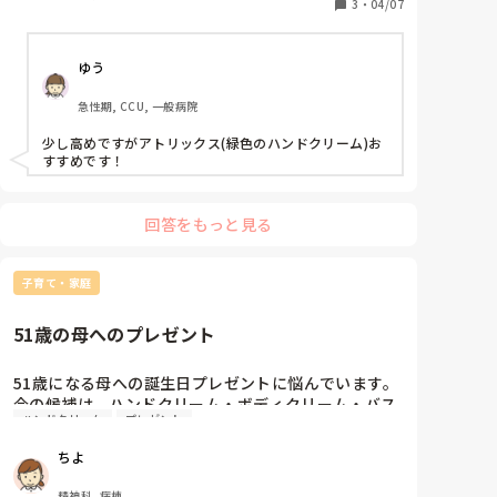
3
・
04/07
ゆう
急性期, CCU, 一般病院
少し高めですがアトリックス(緑色のハンドクリーム)お
すすめです！
回答をもっと見る
子育て・家庭
51歳の母へのプレゼント
51歳になる母への誕生日プレゼントに悩んでいます。

今の候補は、ハンドクリーム・ボディクリーム・バス
ハンドクリーム
プレゼント
オイルです。

ハンドクリームなどは普段自分で買わないちょっとい
ちよ
いものがいいかなと思い、ディオール・シャネル・ク
レドのどれかがいいかな？と考えています。

精神科, 病棟