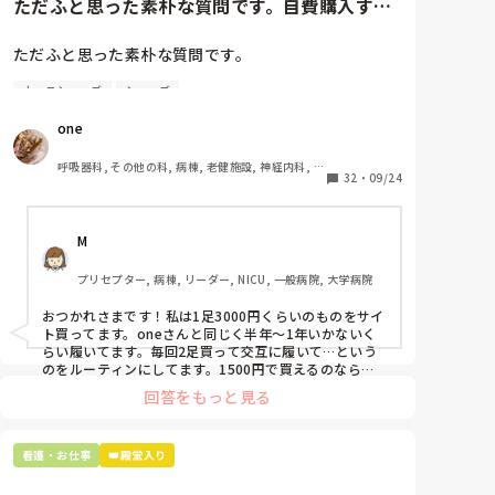
ただふと思った素朴な質問です。自費購入する
ナースシューズ(職場で使用し...
ただふと思った素朴な質問です。

ナースシューズ
シューズ
自費購入するナースシューズ(職場で使用してる靴)っ
ていくらくらいのものをどのくらいの期間使用してい
one
ますか？

呼吸器科, その他の科, 病棟, 老健施設, 神経内科, 一
わたしの職場の指定は「白のスニーカー」。

32
・
09/24
般病院
すぐに汚くなるので1,500円は絶対に超えたくない思
いがあり笑、商店街の靴屋さんやネットで安く見つけ
M
た時に買って半年〜1年未満で交換しています。

プリセプター, 病棟, リーダー, NICU, 一般病院, 大学病院
職場の人が「ナースシューズに3000円以上は出せな
い」って言ってて、わたしの倍額は出せるのか！とび
おつかれさまです！私は1足3000円くらいのものをサイ
っくりしたので、世の皆さんはどうなのかなと…🤔
ト買ってます。oneさんと同じく半年〜1年いかないく
らい履いてます。毎回2足買って交互に履いて…という
のをルーティンにしてます。1500円で買えるのなら私
も絶対そっちにしてると思うので良い買い物されてて羨
回答をもっと見る
ましいです！(笑)
看護・お仕事
👑殿堂入り