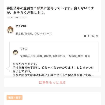
手指消毒の重要性で頻繁に消毒しています。良くないです
が、おそらく必要以上に。

そのため手荒れがスゴいです。

ハンドクリーム
院内で支給されているハンドクリームでは意味がありませ
ん。

あやこDX
皆さん手荒れ対策どうされていますか？
救急科, 急性期, ICU, ママナース
4
・
02/25
サヤカ
循環器科, ICU, 病棟, 離職中, 脳神経外科, 一般病院, 検診・健診
おつかれさまです。

手指消毒での手荒れ、めちゃくちゃ分かります！しなきゃいけ
ないしですね。

うちの病院では手洗い場に石鹸とセットで保湿剤が置いてある
のでそれを手洗いの際は毎回使用するのと、家ではちょっと値
回答をもっと見る
段が張りますがシカクリーム配合のハンドクリームを使用して
います。

いくらかマシかなぁという感じですが…

それでも荒れてます🥲
健康・美容