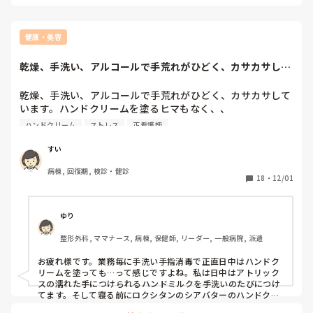
健康・美容
乾燥、手洗い、アルコールで手荒れがひどく、カサカサして
います。ハンドク...
乾燥、手洗い、アルコールで手荒れがひどく、カサカサして
います。ハンドクリームを塗るヒマもなく、、

皆さんは、どんなハンドクリームを使用していますか？ま
ハンドクリーム
ストレス
正看護師
た、ハンドクリームを使用する場面も合わせて教えてくださ
い。
すい
病棟, 回復期, 検診・健診
18
・
12/01
ゆり
整形外科, ママナース, 病棟, 保健師, リーダー, 一般病院, 派遣
お疲れ様です。業務毎に手洗い手指消毒で正直日中はハンドク
リームを塗っても…って感じですよね。私は日中はアトリック
スの濡れた手につけられるハンドミルクを手洗いのたびにつけ
てます。そして寝る前にロクシタンのシアバターのハンドクリ
ームをつけて綿の手袋をして寝ています。私も手荒れが酷いで