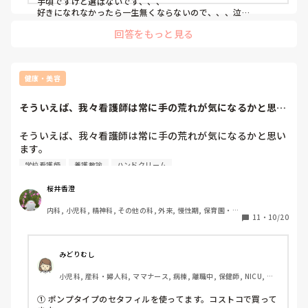
手頃ですけど選ばないです、、、

好きになれなかったら一生無くならないので、、、泣

ちなみに母はブランド物より、ヘパリン類似物質油性クリーム
回答をもっと見る
の方が好きです笑

母はもう死ぬだけだから物はいらない、動けるうちに楽しいこ
としたい、あんたと色々遊びたい、泊まらせて！って言うこと
増えたので、ディズニー行ったり、高いホテル泊まってサプラ
健康・美容
イズしたり、美味しい物食べたり、思い出や食にお金をかけて
ます。

そういえば、我々看護師は常に手の荒れが気になるかと思い
毎年どこ行くか、私が毎月旅行行ってるので着いていくからス
ます。皆さん使っ...
ケジュール教えて！ってすごい楽しそうです、、、笑

そういえば、我々看護師は常に手の荒れが気になるかと思い
プチプレゼントとして、これ便利そうやなって思ったやつは母
ます。

の日とか、実家帰るタイミング、毎月旅行行ってるのでそのお
皆さん使ってらっしゃる手荒れ対策って何でしょう？

学校看護師
養護教諭
ハンドクリーム
土産と一緒に郵送したりして渡してます。

この中の結果を統計していきたいので、是非教えてくださ
最近喜ばれたのは、ミストの化粧水＋乳液です。背中が乾燥す
い！

る、ヘパリンがぬれない！届かない！って電話で言われたの
桜井香澄
で、、、笑

ええやつ買ってあげました。

内科, 小児科, 精神科, その他の科, 外来, 慢性期, 保育園・学
①クリーム系のハンドクリーム

11
・
10/20
校, 検診・健診, 派遣, 看護多機能
②ワセリンベース(ももの花や、通常のワセリンを含む)

逆に自分の誕生日には生前分与されてます。

③オイル系(液体)

あー、命って順番なんだな。

みどりむし
って悲しくなるから、思いっきり旅行行くようにしています。

小児科, 産科・婦人科, ママナース, 病棟, 離職中, 保健師, NICU, 
GCU, 助産師
ちなみに父には最近、バクネのパジャマを買ってあげました。
① ポンプタイプのセタフィルを使ってます。コストコで買って