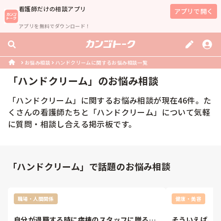
看護師
だけの相談アプリ
アプリで開く
アプリを無料でダウンロード！
お悩み相談
ハンドクリームに関するお悩み相談一覧
「
ハンドクリーム
」のお悩み相談
「
ハンドクリーム
」に関するお悩み相談が現在
46
件。た
くさんの
看護師
たちと「
ハンドクリーム
」について気軽
に質問・相談し合える掲示板です。
「ハンドクリーム」で話題のお悩み相談
職場・人間関係
健康・美容
自分が退職する時に病棟のスタッフに贈るプ
そういえば、