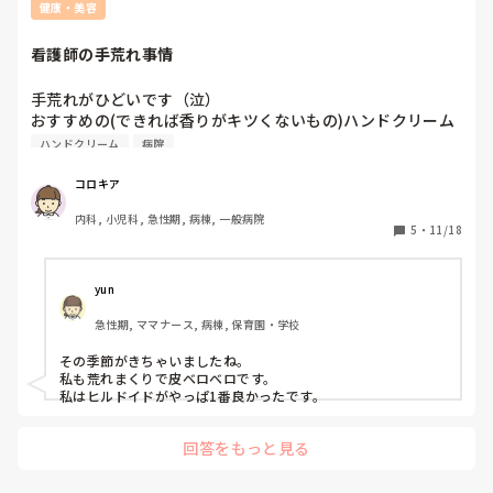
健康・美容
看護師の手荒れ事情
手荒れがひどいです（泣）

おすすめの(できれば香りがキツくないもの)ハンドクリーム
教えてください！
ハンドクリーム
病院
コロキア
内科, 小児科, 急性期, 病棟, 一般病院
5
・
11/18
yun
急性期, ママナース, 病棟, 保育園・学校
その季節がきちゃいましたね。

私も荒れまくりで皮ベロベロです。

私はヒルドイドがやっぱ1番良かったです。
回答をもっと見る