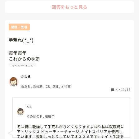
ニベアとかの安価で持ち歩けるのを仕事の合間(休憩入りの時な
回答をもっと見る
ど)に、

ひび割れでぱっくりなりそうな皮膚なので、家ではユースキン
＋ラクケストひび・あかぎれW(市販薬)でケアしてます。

ユースキンだけだと浸透しない時は化粧水で少し整えてからし
てました。
健康・美容
手荒れ(*_*)
毎年毎年

これからの季節

あかぎれ

ハンドクリーム
手荒れ

酷くなります

かなえ
救急科, 急性期, ICU, 病棟, オペ室
オススメのハンドクリーム

4
・
11/12
教えてください(^^)
kiii
その他の科, 離職中
冬は特に乾燥して手荒れがひどくなりますよね💦私は就寝時に
アトリックス ビューティーチャージ ナイトスペリアを使用し
ています！翌朝しっとりしていてオススメです✨ナイト手袋を