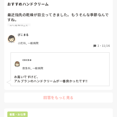
おすすめハンドクリーム
最近指先の乾燥が目立ってきました。もうそんな季節なんで
すね。

みなさんのおすすめハンドクリームはありますか？

ハンドクリーム
お知恵をお貸しください！
ぴこまる
小児科, 一般病院
2
・
11/16
cocoa
救急科, 一般病院
お高いですけど、

アルブランのハンドクリームが一番良かったです‼︎
回答をもっと見る
看護・お仕事