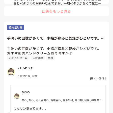
あとベタつくのが嫌いなんですが、一切ベタつかなくて気に入
ってます。ハンドクリームもボディークリームも両方販売して
回答をもっと見る
ますよ。保湿力はまぁ普通なんですけどね。
感染症対策
手洗いの回数が多くて、小指が痒みと乾燥がひどいです。お
すすめのハンドク...
手洗いの回数が多くて、小指が痒みと乾燥がひどいです。

おすすめのハンドクリームありますか？
ハンドクリーム
正看護師
病棟
リトルピッグ
その他の科, 派遣
4
・
09/18
なおみ
内科, 外科, 消化器内科, 循環器科, 整形外科, 急性期, 病棟, 神経内
科, 消化器外科, 一般病院
ワセリン塗ってます、、