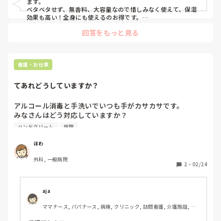
物を欲しがらない人なので、欲しいって聞いてなんでもない日
ます。

に一緒にデートしました。

ベタベタせず、無香料、大容量なので惜しみなく使えて、保湿
サシで飲みにも行くし、泊まりにもきます。

効果も高い！全身にも使えるのお得です。

③爪にはオイルを使ってますが、気が向いた時にしかやりませ
回答をもっと見る
ん。
子供からもらえるものはなんでも嬉しいし、喜んでくれます。

親ですからね、、

コレ！って思うもの渡してあげたらいいと思いますよ＾＾
看護・お仕事
てあれどうしていますか？
アルコール消毒と手洗いでいつも手がカサカサです。

みなさんはどう対応していますか？

おすすめのハンドクリームや薬などあれば教えていただきた
ハンドクリーム
病院
いです。
ほわ
外科, 一般病院
2
・
02/24
aja
ママナース, パパナース, 病棟, クリニック, 訪問看護, 介護施設, 老
健施設, 学生, 離職中, 保健師, リーダー, 外来, 一般病院, 大学病院, 
保育園・学校, 派遣, 小規模多機能, 看護多機能, 助産師