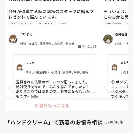
レゼントで悩んでいます。皆さん...
になるかと思い
自分が退職する時に病棟のスタッフに贈るプ
そういえば、
レゼントで悩んでいます。

になるかと思い
皆さんはもらうならどんなものがいいです
皆さん使って
ハンドクリーム
プレゼント
退職
学校看護師
養
か？

しょう？

これまではマスクや石鹸、ハンドクリーム、
この中の結果
とげまる
桜井香澄
入浴剤、お菓子等がありました。

教えてください
外科, 皮膚科, 泌尿器科, 急性期, その他
内科, 小児科
変わり種とかがあれば教えて下さい。
7
・
01/25
の科, 病棟, 消化器外科, 一般病院
来, 慢性期,
①クリーム系の
派遣, 看護
②ワセリンベー
ンを含む)

てつを
みどりむ
③オイル系(液体
内科, 消化器内科, 小児科, 急性期, 病棟, 離職
小児科, 
中, リーダー, 一般病院
中, 保健師
退職された先輩はボールペン配ってました。

① ポンプタ
絶対使う物なので、みんな喜んでましたよ！

コストコで買
ありきたりではあるので、参考にならないか
ベタベタせ
もです…苦笑
なく使えて
るのお得です
回答をもっと見る
③爪にはオ
時にしかや
「ハンドクリーム」で新着のお悩み相談
1-30/46件