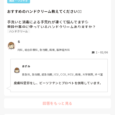
雑談・つぶやき
おすすめのハンドクリーム教えてください🙇‍♀️
手洗いと消毒による手荒れが凄くて悩んでます💦

ハンドクリーム
る
内科, 総合診療科, 急性期, 病棟, 脳神経外科
2
・
02/06
あずみ
救急科, 急性期, 超急性期, ICU, CCU, HCU, 病棟, 大学病院, オペ室
皮膚科受診をし、ビーソフテンとプロペトを併用しています。
回答をもっと見る