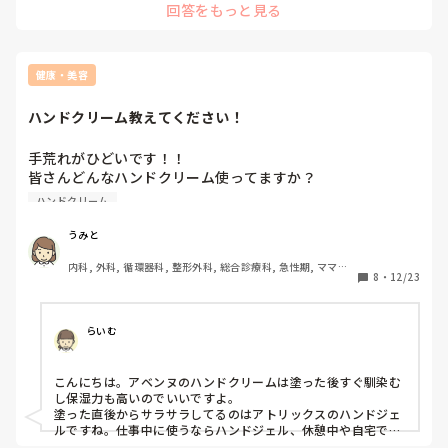
回答をもっと見る
健康・美容
ハンドクリーム教えてください！
手荒れがひどいです！！

皆さんどんなハンドクリーム使ってますか？

ベトベトせずさらっとしてる方がすぐ仕事しやすいのです
ハンドクリーム
が、オススメありませんか？
うみと
内科, 外科, 循環器科, 整形外科, 総合診療科, 急性期, ママナ
8
・
12/23
ース, クリニック, 外来, 慢性期, 検診・健診
らいむ
こんにちは。アベンヌのハンドクリームは塗った後すぐ馴染む
し保湿力も高いのでいいですよ。

塗った直後からサラサラしてるのはアトリックスのハンドジェ
ルですね。仕事中に使うならハンドジェル、休憩中や自宅では
アベンヌみたいに使い分けても良いかもです😊