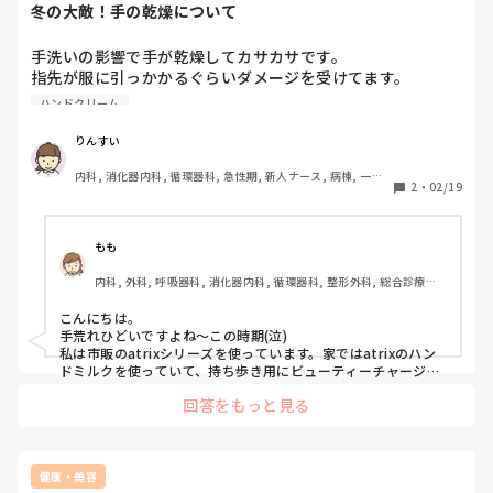
冬の大敵！手の乾燥について
手洗いの影響で手が乾燥してカサカサです。

指先が服に引っかかるぐらいダメージを受けてます。

なにかおすすめのハンドクリームはあれば教えていただきた
ハンドクリーム
りんすい
内科, 消化器内科, 循環器科, 急性期, 新人ナース, 病棟, 一般
2
・
02/19
病院
もも
内科, 外科, 呼吸器科, 消化器内科, 循環器科, 整形外科, 総合診療科, 
救急科, 急性期, 超急性期, HCU, ママナース, 病棟, リーダー, 脳神経
外科, 消化器外科
こんにちは。

手荒れひどいですよね〜この時期(泣)

私は市販のatrixシリーズを使っています。家ではatrixのハン
ドミルクを使っていて、持ち歩き用にビューティーチャージを
使っています。匂いも良くて気になりません。

回答をもっと見る
前に手荒れが酷すぎて、指の関節などが血だらけになったこと
もあって、皮膚科の先生に相談したら、亜鉛化を塗ると痛み止
めにもなっていいよ、と言われて、寝る前などに使っていた
ら、かなりきれいになったことがあります。
健康・美容