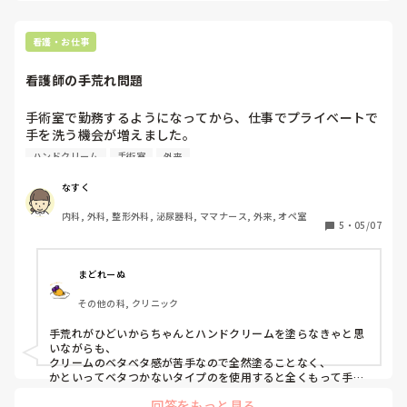
看護・お仕事
看護師の手荒れ問題
手術室で勤務するようになってから、仕事でプライベートで
手を洗う機会が増えました。

海外のドクターズコスメが自分に合っていたので長年しよう
ハンドクリーム
手術室
外来
していましたが、昨今の物価高や円安の影響で継続的に買う
ことが難しいなと感じています。

なすく
肌荒れ対策も手術室で働く上で必須かと思います。

内科, 外科, 整形外科, 泌尿器科, ママナース, 外来, オペ室
みなさまハンドケアはどうされていますか？おすすめのハン
5
・
05/07
ドクリームもあれば教えてください！
まどれーぬ
その他の科, クリニック
手荒れがひどいからちゃんとハンドクリームを塗らなきゃと思
いながらも、

クリームのベタベタ感が苦手なので全然塗ることなく、

かといってベタつかないタイプのを使用すると全くもって手荒
れは改善されないし、

回答をもっと見る
一体どうしたらいいんだろうとずっと悩んでいて、
