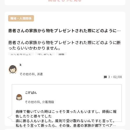
結局ひどくなって毎年皮膚科のお世話になる始末です(  ´ω｀; )

昨年の冬もとうとう親指の先がヒビ割れして流血し始めた頃、

いよいよマズイ（なにより痛い）、また皮膚科に行かなきゃか
職場・人間関係
ぁ？と思っていました。

患者さんの家族から物をプレゼントされた際にどのように断
なんとか皮膚科のお世話にならずに手軽にできるセルフケアは
ったらいいかわか...
ないものか？と思っていたところ、

インスタでハンドモデルの方がやっているケア方法の動画が流
患者さんの家族から物をプレゼントされた際にどのように断
れてきて、

ったらいいかわかりません。

「これだ！これなら私にもできるし、すぐ取り入れられる！」
ハンドクリーム
プレゼント
退院
と思って試してみました。

入院期間が長くて、プライマリーということもあったため、
自然と患者さんや患者さんの家族と仲が良くなる事がありま
真似してやり始めて2日ぐらいで早速効果が出始め、この冬は
k
皮膚科のお世話にならずに済みました！ヽ(´▽｀)/

した。退院する間際に、ご家族からハンドクリームをプレゼ
その他の科, 派遣
ントされ、一度は断ったのですが、「あなたのために買って
3
・
02/08
たまたまその動画に巡り会ったので、出会えてよかったー！🥺
きたから遠慮しないで」と言われ、いただきました。この事
✨ってなっています。

は、他のスタッフには伝えてません。

ぜひインスタで

せっかく用意してくれた、プレゼントを断る事に対して申し
@chie_handmodelで検索して見に行ってみてください☺️

こげぱん
訳ない気持ちがある反面、貰ってしまってもいいのかという
158万回再生されている「ハンドモデルのハンドケア」とい
う、

その他の科, 介護施設
罪悪感が生まれます。

無印良品の発酵導入化粧水&マカデミアナッツオイルを使った
ケアの動画です。

病棟で働いていた時はこっそり貰った人もいますし、師長に報
みなさんは、どのようにして対処していますか？
告したりと様々でした

インスタでこのchieさんのケアをやってみたという方たちの手
直に断る人もいました。規則で受け取れないんですと言って。

が本当に綺麗になっているので、

私もそう言って断ったら、その後、患者の家族が廊下でペア組
効果抜群なんだというのがよくわかります☺️
んでた看護師のポケットにそのプレゼントを突っ込んで猛ダッ