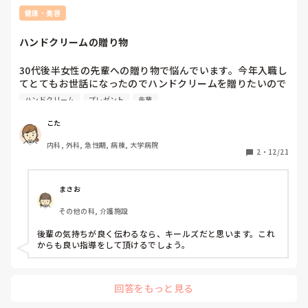
健康・美容
ハンドクリームの贈り物
30代後半女性の先輩への贈り物で悩んでいます。今年入職し
てとてもお世話になったのでハンドクリームを贈りたいので
すが(物は既に用意しています)、キールズとローラメルシエ
ハンドクリーム
プレゼント
先輩
だったらどちらの方が好みだと思いますか？手荒れが酷いそ
うなのでキールズは効能的にはピッタリなのですが見た目が
こた
地味、、。ローラメルシエは香りもよくて見た目(ラッピン
内科, 外科, 急性期, 病棟, 大学病院
グ含め)も可愛らしい、、。30代後半の手荒れに悩んでいる
2
・
12/21
先輩だったら見た目ではなく効能にこだわって渡すべきでし
ょうか？どちらか一つは別の病院で働いている同級生のクリ
スマスプレゼントにしようと思っています。
まさお
その他の科, 介護施設
後輩の気持ちが良く伝わるなら、キールズだと思います。これ
からも良い指導をして頂けるでしょう。
回答をもっと見る