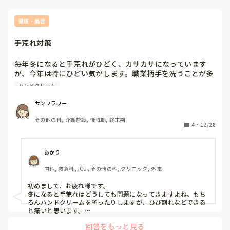
健康・美容
手荒れ対策
毎年冬になると手荒れがひどく、カサカサになっています
が、今年は特にひどい気がします。職業柄手を洗うことが多
いしコロナ対策で消毒もするし、看護師は手荒れしやすいと
ハンドクリーム
思います。普通にハンドクリームを塗ったり、ひび割れした
らヒビケアや水絆創膏を使うくらいしかしていないのです
サンフラワー
が、みなさんはどんな対策をしていますか？
その他の科, 介護施設, 慢性期, 終末期
4
・
12/28
あかり
内科, 救急科, ICU, その他の科, クリニック, 外来
初めまして、お疲れ様です。

冬になると手荒れはどうしても問題になってきますよね。もち
ろんハンドクリームを塗ったりしますが、ひび割れなどできる
と痛いと思います。

私は体液や明らかな汚染がある時のみ流水で手洗い、それ以外
回答をもっと見る
はアルコール消毒を徹底していました。とりあえず手を洗うと