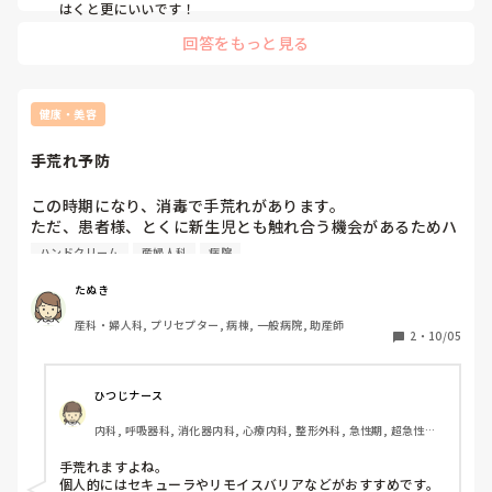
はくと更にいいです！
回答をもっと見る
健康・美容
手荒れ予防
この時期になり、消毒で手荒れがあります。

ただ、患者様、とくに新生児とも触れ合う機会があるためハ
ンドクリームが使えません。

ハンドクリーム
産婦人科
病院
おすすめのものはないでしょうか？
たぬき
産科・婦人科, プリセプター, 病棟, 一般病院, 助産師
2
・
10/05
ひつじナース
内科, 呼吸器科, 消化器内科, 心療内科, 整形外科, 急性期, 超急性期, 
プリセプター, クリニック, 訪問看護, 消化器外科, 大学病院, 慢性期, 
回復期, 終末期, 検診・健診
手荒れますよね。

個人的にはセキューラやリモイスバリアなどがおすすめです。
