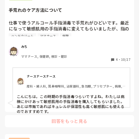
手荒れのケア方法について
仕事で使うアルコール手指消毒で手荒れがひどいです。最近
になって敏感肌用の手指消毒に変えてもらいましたが、指の
皮が剥けてしまい赤くヒリヒリしてしまいます。また、敏感
ハンドクリーム
ママナース
病院
肌用の手指消毒をもらうには申請書や皮膚科に診断をしても
らう必要があり、とても面倒に感じてしまいます。

みち
一応ハンドクリームで毎日ケアはしていますが、治るまでに
ママナース, 保健師, 検診・健診
時間がかかりそうです…。手指消毒で手荒れをおこしている
4
・
10/27
方は普段どんなケアをしていますか？
ナースナースナース
産科・婦人科, 耳鼻咽喉科, 泌尿器科, 急性期, プリセプター, 病棟, 
消化器外科, 一般病院, オペ室
こんにちは。この時期の手指消毒つらいですよね。わたしは病
棟にかけあって敏感肌用の手指消毒を購入してもらいました。
あとは市販であればキュレルが保湿性も高く敏感肌にも使える
のでおすすめです。
回答をもっと見る