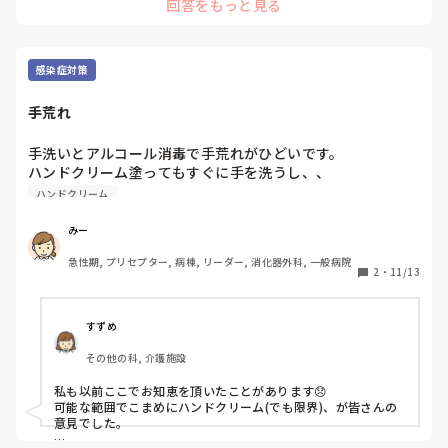
回答をもっと見る
すがこれでだいぶ改善されました。少しでも参考になれば幸い
です。
感染症対策
手荒れ
手洗いとアルコール消毒で手荒れがひどいです。

ハンドクリーム塗ってもすぐに手を洗うし、、

ハンドクリーム
みー
急性期, プリセプター, 病棟, リーダー, 消化器外科, 一般病院
2
・
11/13
すずめ
その他の科, 介護施設
私も以前ここでお知恵を頂いたことがあります😞

可能な範囲でこまめにハンドクリーム(でも限界)、が皆さんの
意見でした。
