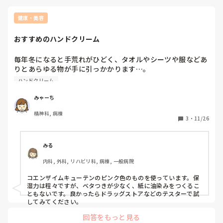
健康・美容
おすすめのハンドクリーム
毎年冬になると手荒れがひどく、タオルやシーツや服などあ
りとあらゆる物が手に引っかかります…。

感染症対策で手洗いの回数やアルコール消毒が増え、より荒
ハンドクリーム
れてしまっています。

ベタつかないものや保湿効果の高いものなど、皆さんのおす
みゃーち
すめのハンドクリームがあれば教えてください！
精神科, 病棟
3
・
11/26
みる
内科, 外科, リハビリ科, 病棟, 一般病院
コエンザイムキューテンのピンク色のものを使っています。保
湿力は程々ですが、ベタつきが少なく、紙に油染みをつくるこ
ともないです。良かったらドラッグストアなどのテスターで試
してみてください。
回答をもっと見る