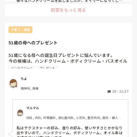
様々なハンドクリームを試しましたが、オイリーになってしま
ったりベタベタになってしまったりで、勤務中は職場に置いて
回答をもっと見る
ある保湿剤を使用していました。

家に帰るとニトリルの手袋を付けて洗い物をしたり、寝る時は
ワセリンを塗って手袋をして寝ています。
子育て・家庭
51歳の母へのプレゼント
51歳になる母への誕生日プレゼントに悩んでいます。

今の候補は、ハンドクリーム・ボディクリーム・バスオイル
です。

ハンドクリーム
プレゼント
ハンドクリームなどは普段自分で買わないちょっといいもの
がいいかなと思い、ディオール・シャネル・クレドのどれか
ちよ
がいいかな？と考えています。

精神科, 病棟
この３つだとどのブランドが喜んでもらえそうでしょうか？
10
・
11/27
また、挙げているもの以外で今までもらって嬉しかったもの
などありますか？

近い年代の方や、その年代の方にプレゼントを贈った方、ご
マルマル
意見を伺いたいです。
内科, 外科, 呼吸器科, 消化器内科, 小児科, 整形外科, 産科・婦人科, 
耳鼻咽喉科, 皮膚科, 泌尿器科, リハビリ科, 救急科, 急性期, 超急性
期, ICU, CCU, HCU, プリセプター, 病棟, リーダー, 神経内科, 脳神
私はテクスチャーの好み、香りの好み、使いやすさとかかなり
経外科, GCU, 消化器外科, 一般病院, 大学病院, 慢性期, 終末期, オ
出やすいので、ハンドクリーム、ボディクリーム、オイル系は
ペ室