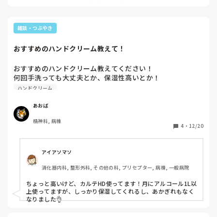
するよりは、こう言う時に手を洗うとしていた方が回数が少な
くて済みます。

またそれでも手荒れしてしまった時には、手荒れしやすい人用
のアルコール消毒を支給してもらっていました。（たしかピュ
雑談・つぶやき
アラビングだったと思うのですが、間違っているかもです）

冬場は水自体も冷たくないように温水になっていたりして、さ
おすすめのハンドクリーム教えて！
らに手荒れを助長します。

でも手荒れすると荒れている部分から菌やウイルスが入る云々
言われるので、上記のようなことも一度試されてはいかがでし
おすすめのハンドクリーム教えてください！

ょうか？
何回手洗っても大丈夫とか、保湿性高いとか！

おすすめの理由も一緒に！
ハンドクリーム
あおば
精神科, 病棟
4
・
12/20
アイアソマソ
消化器内科, 整形外科, その他の科, プリセプター, 病棟, 一般病院
ちょっと高いけど、カルテHD使ってます！月にアルコール1L以
上使ってますが、しっかり保湿してくれるし、あかぎれもなく
なりました👌