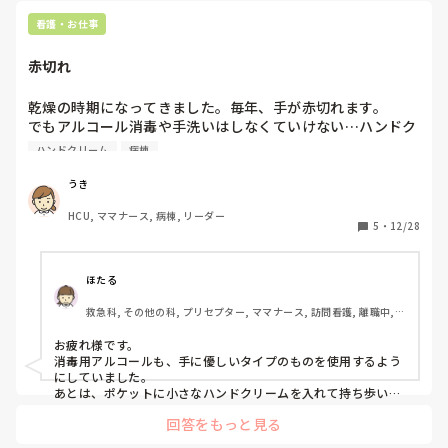
看護・お仕事
赤切れ
乾燥の時期になってきました。毎年、手が赤切れます。

でもアルコール消毒や手洗いはしなくていけない…ハンドク
リームも塗ってる暇もない…みなさんは、乾燥対策どのよう
ハンドクリーム
病棟
にしていますか？？
うき
HCU, ママナース, 病棟, リーダー
5
・
12/28
ほたる
救急科, その他の科, プリセプター, ママナース, 訪問看護, 離職中, 
大学病院
お疲れ様です。

消毒用アルコールも、手に優しいタイプのものを使用するよう
にしていました。

あとは、ポケットに小さなハンドクリームを入れて持ち歩いて
いました。

回答をもっと見る
どうにもこの時期はしんどいですよね、、