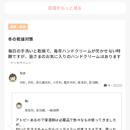
回答をもっと見る
健康・美容
冬の乾燥対策
毎日の手洗いと乾燥で、毎年ハンドクリームが欠かせない時
期ですが、皆さまのお気に入りのハンドクリームはあります
か？

ハンドクリーム
あと、風呂上がりにはボディオイルを塗ってますが、乾燥で
痒くてポリポリ掻いてしまいます。

ちび
併せてお気に入りのボディクリーム等々も教えてほしいで
内科, 外科, 消化器内科, 小児科, 整形外科, 救急科, 急性期, 訪
す。

8
・
12/11
問看護, 神経内科, 脳神経外科, 大学病院, 終末期
よろしくお願いします。
Ns
救急科, 急性期, 一般病院
アトピーあるので保湿剤は必需品で色々なもの使ってきました
が、

匂いとテクスチャーならジュライミーがオススメです。塗った