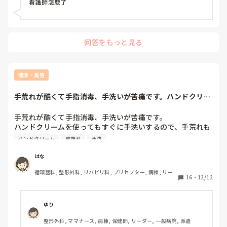
 看護師怎麼了
回答をもっと見る
健康・美容
手荒れが酷くて手指消毒、手洗いが苦痛です。ハンドクリー
ムを使ってもすぐ...
手荒れが酷くて手指消毒、手洗いが苦痛です。

ハンドクリームを使ってもすぐに手洗いするので、手荒れも
良くなりません。

ハンドクリーム
皮膚科
予防
寝る時に手袋を使用しても掻痒感で無意識に脱ぎ、掻いてし
まいます。

はな
皮膚科にも通っていますが、薬で症状を抑えているだけで塗
循環器科, 整形外科, リハビリ科, プリセプター, 病棟, リー
らないとまた荒れてしまいます。

16
・
12/12
ダー, 脳神経外科, 一般病院, 回復期
手荒れが良くなる方法や予防などされている方アドバイス下
さい。
ゆり
整形外科, ママナース, 病棟, 保健師, リーダー, 一般病院, 派遣