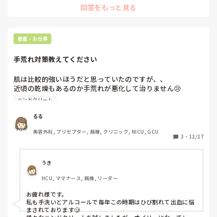
回答をもっと見る
シュで逃げていかれました。

断るって難しいですよね

断りすぎても失礼なんじゃないかと思っちゃうときあります
看護・お仕事
手荒れ対策教えてください
肌は比較的強いほうだと思っていたのですが、、

近頃の乾燥もあるのか手荒れが悪化して治りません😢

ハンドクリーム
おすすめのハンドクリームや対策方法などあれば教えてくだ
さい。手荒れは看護師あるあるですよね、、
るる
美容外科, プリセプター, 病棟, クリニック, NICU, GCU
3
・
12/27
うき
HCU, ママナース, 病棟, リーダー
お疲れ様です。

私も手洗いとアルコールで毎年この時期はひび割れて出血に悩
まされております🥲
