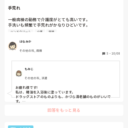
手荒れ
一般病棟の勤務で介護度がとても高いです。

手洗いも頻繁で手荒れがかなりひどいです。

ステロイドが手放せない状態で転職も考えています。ハンド
ハンドクリーム
介護
病棟
クリーム塗る以外にどんな対策されていますか？？
はなみか
その他の科, 病棟
5
・
10/08
もみじ
その他の科, 派遣
お疲れ様です!

私は、椿油を入浴後に塗っています。

ドラッグストアのものよりも、かづら清老舗のものがいいで
す。

ちょっとお高いですが、効果よし、長持ちしてコスパはいいで
回答をもっと見る
す。

手荒れが改善しました。