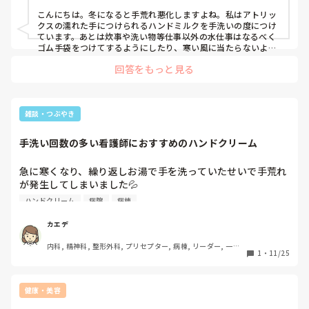
こんにちは。冬になると手荒れ悪化しますよね。私はアトリッ
クスの濡れた手につけられるハンドミルクを手洗いの度につけ
ています。あとは炊事や洗い物等仕事以外の水仕事はなるべく
ゴム手袋をつけてするようにしたり、寒い風に当たらないよう
に外出時は手袋をつけるようにしてだいぶマシになりました。
回答をもっと見る
雑談・つぶやき
手洗い回数の多い看護師におすすめのハンドクリーム
急に寒くなり、繰り返しお湯で手を洗っていたせいで手荒れ
が発生してしまいました💦

仕事中に使うおすすめのハンドクリームを教えてください。

ハンドクリーム
病院
病棟
凄くわがままなのですが手洗い回数も多いので、べた付かず
に・塗り直しがあんまり必要なくて・保湿効果が高いものが
カエデ
いいです！

内科, 精神科, 整形外科, プリセプター, 病棟, リーダー, 一般
1
・
11/25
病院, 慢性期
今はユースキンを使っているのですが、においがちょっと苦
手で…。
健康・美容