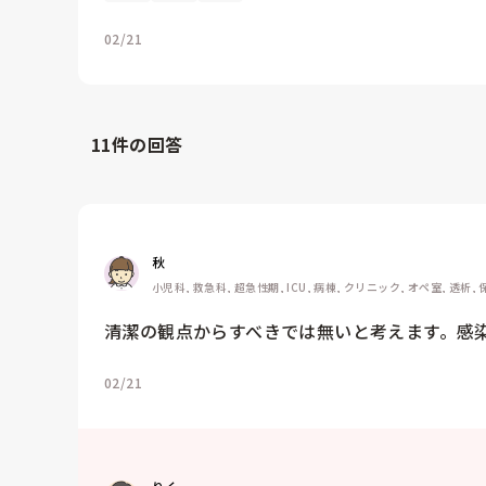
02/21
11
件の回答
秋
小児科, 救急科, 超急性期, ICU, 病棟, クリニック, オペ室, 透析
清潔の観点からすべきでは無いと考えます。感
02/21