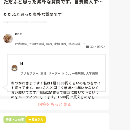
ただふと思った素朴な質問です。自費購入する
ナースシューズ(職場で使用し...
ただふと思った素朴な質問です。

ナースシューズ
シューズ
自費購入するナースシューズ(職場で使用してる靴)っ
ていくらくらいのものをどのくらいの期間使用してい
one
ますか？

呼吸器科, その他の科, 病棟, 老健施設, 神経内科, 一
わたしの職場の指定は「白のスニーカー」。

32
・
09/24
般病院
すぐに汚くなるので1,500円は絶対に超えたくない思
いがあり笑、商店街の靴屋さんやネットで安く見つけ
M
た時に買って半年〜1年未満で交換しています。

プリセプター, 病棟, リーダー, NICU, 一般病院, 大学病院
職場の人が「ナースシューズに3000円以上は出せな
い」って言ってて、わたしの倍額は出せるのか！とび
おつかれさまです！私は1足3000円くらいのものをサイ
っくりしたので、世の皆さんはどうなのかなと…🤔
ト買ってます。oneさんと同じく半年〜1年いかないく
らい履いてます。毎回2足買って交互に履いて…という
のをルーティンにしてます。1500円で買えるのなら私
も絶対そっちにしてると思うので良い買い物されてて羨
回答をもっと見る
ましいです！(笑)
看護・お仕事
👑殿堂入り