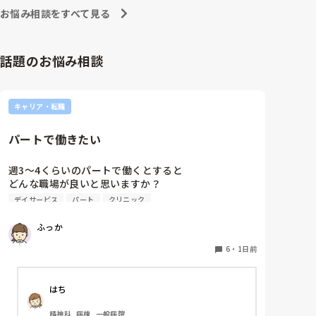
への向き合い方になると思いますよ🎵僕は昔の人間なの
朝の情報収集にも時間がかかり、結果、患者のことが
お悩み相談をすべて見る
で、昔は良かったよしか言えませんが、今と比べると個
わからないという状況になります。新人も放置される
人的な動きが多いと思います。昔は患者様、スタッフ全
のなら、PNSの意味があるのか疑問です。

員に目を配れる人が沢山いて新人の指導もしっかりして
先日も、入職して10ヶ月経つけど造影MRIの検査出し
いましたし、新人さんも答えてくれましたよ🎵今のアナ
話題のお悩み相談
をした事がなく、やり方がわからない新人さんが、先
タに出来るでしょうか⁉️物事の良し悪しの批判は簡単で
輩に「今までやったことないの！？もう10ヶ月なんだ
す。僕も出来ます。自分で何か解決策があるなら実施し
てみてはどうでしょうか⁉️そういう事と思いますよ🎵人
から、未経験なことは自分から積極的に言って！」と
の命は地球より重いと言った人がいます。ならば１人で
言われていて、そんな無茶な…と思いました。

キャリア・転職
抱えるのは到底ムリですね🎵ならば皆で抱えましょうね
新人さんが可愛そう、と感じることもある反面、ペア
🎵僕の持論ですけど、頑張って👊😆🎵
の先輩が何か処置をしているけど、ペアの新人はのん
パートで働きたい
びり記録していて、「(処置を)やったことあるの？無
いなら見学したほうがいいんじゃないの？」と声をか
けても、「記録終わってないんで」と。。。

週3〜4くらいのパートで働くとすると

早く色々覚えたい！という、意欲があまり感じられ
どんな職場が良いと思いますか？

ず…これはPNS云々よりも、その新人の性格かな？と
クリニックとかデイサービスですかね…
デイサービス
パート
クリニック
も思いましたが、ほとんどの新人に当てはまりまし
た。。。時代柄でしょうか？？

ふっか
私はどちらかといえば、PNSは好きじゃありません。

でもPNSでやれというからには、もっと業務量に見合
6
・
1日前
った、新人を指導しながら業務ができるゆとりが欲し
いです。

はち
PNSもそうじゃないのも経験している方は、どちらの
精神科, 病棟, 一般病院
方が良いと思いますか？