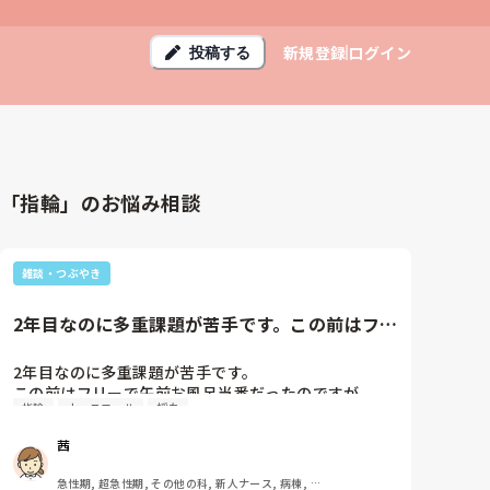
新規登録
ログイン
投稿する
「指輪」のお悩み相談
雑談・つぶやき
2年目なのに多重課題が苦手です。この前はフリ
ーで午前お風呂当番だったの...
2年目なのに多重課題が苦手です。

この前はフリーで午前お風呂当番だったのですが、

指輪
ナースコール
採血
MRI検査出し（ミトン外したら指輪してて取れない＋
失禁してて着替え必要）＋採血＋道尿＋ナースコール
茜
か重なり急ました。

外回りしすぎると今度は他のお風呂当番にも迷惑かけ
急性期, 超急性期, その他の科, 新人ナース, 病棟, 一