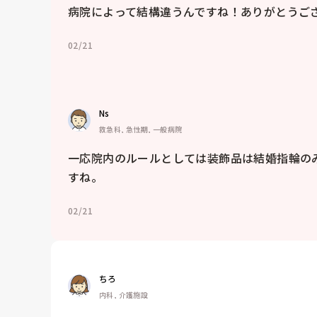
病院によって結構違うんですね！ありがとうご
02/21
Ns
救急科, 急性期, 一般病院
一応院内のルールとしては装飾品は結婚指輪の
すね。
02/21
ちろ
内科, 介護施設