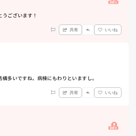
質問主
とうございます！
共有
いいね
結構多いですね。病棟にもわりといますし。
共有
いいね
質問主