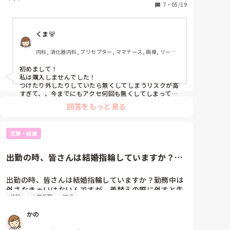
7
・
05/19
くま🐻
内科, 消化器内科, プリセプター, ママナース, 病棟, リーダ
ー, 外来, 一般病院
初めまして！

私は購入しませんでした！

つけたり外したりしていたら無くしてしまうリスクが高
すぎて、、今までにもアクセ何回も無くしてしまってい
るので、もう購入していません🤣🤣
回答をもっと見る
恋愛・結婚
出勤の時、皆さんは結婚指輪していますか？勤
務中は外さなきゃいけないんで...
出勤の時、皆さんは結婚指輪していますか？勤務中は
外さなきゃいけないんですが、着替えの際に外すと失
指輪
大学病院
結婚
くしそうで…外してるときは、どうやって管理してる
か、聞きたいです☺️
かの