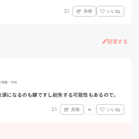
共有
いいね
回答する
, 保育園・学校
染源になるのも嫌ですし紛失する可能性もあるので。
共有
いいね