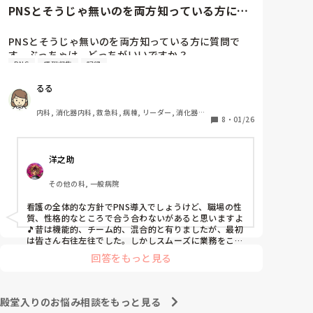
と慰めてくれましたが、、

PNSとそうじゃ無いのを両方知っている方に質
自分が情けなくて情けなくて😭

問です。ぶっちゃけ、どっち...
明日からの勤務が怖い笑

PNSとそうじゃ無いのを両方知っている方に質問で
す。ぶっちゃけ、どっちがいいですか？

こんなバカな私をせめて笑い飛ばしてください笑
PNS
情報収集
記録
私の病院は３年前からPNSを導入して、一部の病棟は
るる
その後、PNSを廃止しました。

私は、そのPNSを廃止した病棟からまだPNSをやって
内科, 消化器内科, 救急科, 病棟, リーダー, 消化器外
いる病棟に9月に異動してきました。

8
・
01/26
科, 一般病院
ぶっちゃけ、新人のレベルにかなりの差が出ているな
ぁと感じざるを得ませんでした。

洋之助
色々な病棟に入院したことのある患者さんも、「(私が
異動する前の病棟の方が)新人が患者から見てもよく動
その他の科, 一般病院
けてたよ」と言っていました。

現病棟はPNSだけれども、結局は忙しくて、新人の面
看護の全体的な方針でPNS導入でしょうけど、職場の性
倒を見てられず、清潔ケアや単純に点滴を繋げてくる
質、性格的なところで合う合わないがあると思いますよ
など、簡単な仕事しか新人にさせていませんでした。
🎵昔は機能的、チーム的、混合的と有りましたが、最初
PNSを廃止した病棟では、イベントは必ずと言ってい
は皆さん右往左往でした。しかしスムーズに業務をこな
してましたよ。勿論、指導する事も😉🆗✨でしたよ🎵ど
いほど新人に担当させて、指導者やリーダーが責任持
回答をもっと見る
うしてもPNSの導入なら皆さんと意見交換を行うべきと
って指導することで、新人ができることがどんどん増
思いますよ🎵それに人手が足りないのは昔から口癖のよ
えていったと思っています。

うに言われていますよ🎵人手が足りない分は足りるよう
現在の病棟はスタッフの人数が少ないので、1ペアで
に業務をこなしている人もいます。意欲的でない新人も
殿堂入りのお悩み相談をもっと見る
患者14人とか受け持つことも当たり前な感じです。

昔からいますのでね🎵とどのつまり看護師が自分の仕事