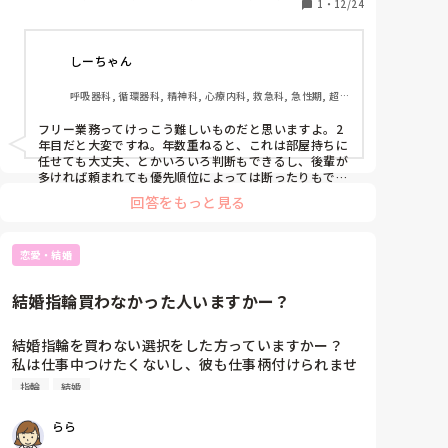
るし、自分のやるべき事（その時はお風呂当番）が全
1
・
12/24
般病院
然できず、仕事がさばけていないと落ち込みます。

しーちゃん
当初自分の仕事ではないこと＋一筋縄ではいかない事
が合わさると、うまくいきません
呼吸器科, 循環器科, 精神科, 心療内科, 救急科, 急性期, 超急
性期, ICU, CCU, HCU, プリセプター, 病棟, リーダー, 一般
病院
フリー業務ってけっこう難しいものだと思いますよ。2
年目だと大変ですね。年数重ねると、これは部屋持ちに
任せても大丈夫、とかいろいろ判断もできるし、後輩が
多ければ頼まれても優先順位によっては断ったりもでき
る。

回答をもっと見る
2年目だと、先輩から頼まれたらまだ断りにくいし、自
分が全部やらなきゃいけないって背負い込むと終わらな
いし。

恋愛・結婚
声をかけあったり、その都度情報共有するのが大事だと
思いますよ。フリーだからってなんでもかんでもやるこ
とはできないので。
結婚指輪買わなかった人いますかー？
結婚指輪を買わない選択をした方っていますかー？

私は仕事中つけたくないし、彼も仕事柄付けられませ

ん。だったら必要なのかなと思ってしまいます😂
指輪
結婚
らら