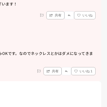
ざいます！
共有
いいね
みOKです。なのでネックレスとかはダメになってきま
共有
いいね 1