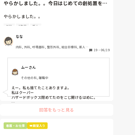
やらかしました。。今日はじめての創処置をし
ました。物品で滅菌の鑷子やハ...
やらかしました。。

外科
1年目
新人
今日はじめての創処置をしました。

物品で滅菌の鑷子やハサミを使ったのですが、

なな
ゴミと一緒に、ノリで鑷子達を捨てました。。

患者に使用した物品は使い捨て、という認識が頭の中
内科, 外科, 呼吸器科, 整形外科, 総合診療科, 新人ナ
にあって…。

19
・
06/19
ース, 脳神経外科, 慢性期, 回復期
プリセプターに

ムーさん
「普通鑷子捨てる！？明らかに使い捨てて良いような
安物じゃないよね？」

その他の科, 離職中
「そんなミスした新人、あなたが初めてだよ」

と言われました。。

えー。私も捨てたことありますよ。

私はクーパー

たしかに、よくよく考えてみれば

ハザードボックス閉めてたのをこじ開けるはめに。

手術室で使った物品も全部滅菌して使いまわすし、

これは私じゃないけど、患者さんのガラケーを洗濯もの
滅菌の種類とかも学校で習ったはずなのに

回答をもっと見る
と一緒に出しちゃったり。(これは問題か💦)
なんで頭回らなかったんだろう😭

市長さんは、

看護・お仕事
👑殿堂入り
患者さんに迷惑かけたわけじゃないから大丈夫、
