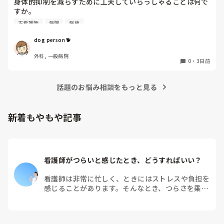
身体的抑制を減らすために工夫していらっしゃることは何で
すか。

認知症の患者さんが多く入院しておられることも影響し、身
正看護師
病院
病棟
体的抑制をなかなか減らせずにいます。
dog person 🐕
外科, 一般病院
0
・
3日前
話題のお悩み相談をもっと見る
新着もやもや記事
看護師がつらいと感じたとき、どうすればいい？
看護師は非常に忙しく、ときにはストレスや負担を
感じることがあります。そんなとき、つらさを乗り
越えるためにはどうすればよいでしょうか？この記
事では、看護師がつらさを感じたときの対処法や秘
訣を紹介します。