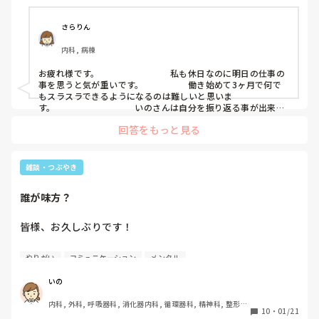
訪問看護, 介護施設, 老健施設, 離職中, 脳神経外科, 終末期
楽しすぎて気づいたら22時だった。

さらりん
ここで思う。

内科, 病棟
｢あ、仕事行きたくない｣

お疲れ様です。　　　　　　　　私も休日なのに明日の仕事の
｢辞めてしまおうか｣

事を思うと気が重いです。　　　　　働き始めて3ヶ月で何で
もスラスラできるようになるのは難しいと思いま
重ねて、

す。　　　　　　　　　いのさんは自分を振り返る事が出来て
るし分析もできていると思います。　　　　　　　　　いのさ
回答をもっと見る
んの働きぶりを見ていれば周りは優しく見守ってくれているの
｢週明けの仕事がこわい｣

ではないですか？　　　　　私も仕事の負担が重いと感じる事
｢失敗したらどうしよう｣

が多くて日々身体も心も疲れを感じる事が多いデス。　　　　
いのさんが頑張っている投稿を読んで辛いのは私だけではない
雑談・つぶやき
多分みなさんの中には、

と自分に言い聞かせています。　　　雑音は気にしない事で
この感覚になったことがある方も

す。　　　　
誰が味方？
たくさんいらっしゃると思います。

皆様、お久しぶりです！

だけど私の場合は、

だいぶ遅れまくりましたが、

明日も休みなのに2日後の仕事の事を

やりがい
コミュニケーション
メンタル
新年明けましておめでとうございます。

考えてしまって、

今日からすでに心が緊張してしまいます。

いの
2025年は、

内科, 外科, 呼吸器科, 消化器内科, 循環器科, 精神科, 整形外
なんとか乗り越えた1年という感じで、

加えて、

10
・
01/21
科, 皮膚科, 泌尿器科, 急性期, その他の科, 新人ナース, 病