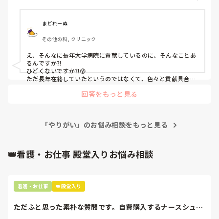
それでも踏ん張って、頑張って。休職はせずカウンセリング
ということは経験を積んでいくしかないかなと思います。

だけど、ミスをする事がストレスで

通院で持ち直した結果、自分もカウンセラーの資格を得まし
一つ一つ、昨日できなかった事が今日は出来た。小さなことで
とっっっても忙しい！！！

小さすぎるミスであっても、

もそれの積み重ねで気づけばいろんな事が出来るようになって
た。

ですが、

まどれーぬ
なんなら｢それってミスか？｣って思うような

く…

けれど、病棟として都府県に感染症登録をしているので、そ
とっっっても楽しい！！！

些細な事でさえも、切腹のテンションに…。

その他の科, クリニック
こを閉鎖するか次の辞令まではコロナを優先的にみ続ける現
そうは言ってもそこまでが。辛いからなかなかうまく行かない
実があります。

仕事を覚える毎に楽しさが増します。

ミスへのストレスを強く感じる理由は、

んですけどね…。

え、そんなに長年大学病院に貢献しているのに、そんなことあ
それはちょっと違うな……と感じたので、24年の秋に退職し
私のミスのせいで先輩方にフォローを

るんですか⁈

ました。

いのさんだけではないです。

だけど、いつもそうです。

ひどくないですか⁈😰

していただく形になってしまって、

私も何年ももがいてますよ

それ自体も予定よりも時期を延長した退職です。

ただ長年在籍していたというのではなくて、色々と貢献具合が
｢最初は楽しい｣

迷惑かけたなぁ…って思うのと、

永遠のテーマです

ハンパないのに……😰

お客さんに、お待たせしてしまったなって

回答をもっと見る
退職後、一念発起して住んでみたかった場所へ移住・転職し
なんだか警戒しちゃって

申し訳なくなる事です。

いつでも笑顔を心がけてるいのさん

私は大学病院に出戻りしたことありますが、採用試験なんて受
ました。

優しい言葉をかけられても、

頑張ってくださいね
けず、コネでしたよ💦

ですが家族の体調不安により実家に行きやすい距離感に戻る
｢こういう人に限って嫌な人なんだよな｣

3月中旬で3ヶ月になりますが、

そもそも、採用試験を受けるなんて頭がなかったです💦

必要が生じました。

「やりがい」のお悩み相談をもっと見る
って過去の嫌な人と重ねてしまう。

私の勤めていた大学病院では出戻りが珍しくなくて、しかも採
スラスラ業務がこなせる訳でもなく、

そのため去年、大学の採用試験応募しましたがタッチの差で
用試験を受けてという話は聞いたことがなかったんで、私も全
私は、本当の優しさが分かりません。

決まった事・指示された事を淡々と黙々と

く頭になかったですね💦

クローズ。

1つずつ確実に終わらせるのが精一杯。

👑看護・お仕事 殿堂入りお悩み相談
(採用試験じたい何回も行っている病院のため、募集人員に
この私の思考のせいで苦しいのは

私は退職から1年後に出戻ることになったんですけど、

達したところで試験中止になります)

今も変わってません。

当たり前です。

その期間に3回戻ってこないかと大学病院側から連絡があった
ので、それでこちらが戻りたいと言えば戻れるもんなんだと思
家族の体調面は落ち着きましたが、90歳を迎える祖母の重症
っていました💦

言葉がきつい人は1人。

ホール・キッチン・その他

看護・お仕事
👑殿堂入り
心不全と透析導入だったため、今後のことも考慮し、通える
だけど意地悪な人は今のところいません。

3ヶ月で網羅するなんて難しい事です。

私がいざ戻りたいですとなった際は、

距離に戻ることは外せませんでした。

それぞれ細かく業務がたくさんあります。

まずまだ大学病院に残っている仲の良い先輩に連絡をしまし
ただふと思った素朴な質問です。自費購入するナースシュー
(もともと電車で2.5時間距離にいたのが、転居に伴い電車6
言葉がきついって私からしたら

た。

ズ(職場で使用し...
時間距離になっていたため。)
