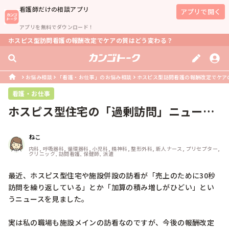
看護師
だけの相談アプリ
アプリで開く
アプリを無料でダウンロード！
ホスピス型訪問看護の報酬改定でケアの質はどう変わる？
お悩み相談
「看護・お仕事」のお悩み相談
ホスピス型訪問看護の報酬改定でケア
看護・お仕事
ホスピス型住宅の「過剰訪問」ニュー
ス、皆さんの職場はどうですか？
ねこ
内科, 呼吸器科, 循環器科, 小児科, 精神科, 整形外科, 新人ナース, プリセプター, 
クリニック, 訪問看護, 保健師, 派遣
最近、ホスピス型住宅や施設併設の訪看が「売上のために30秒
訪問を繰り返している」とか「加算の積み増しがひどい」とい
うニュースを見ました。

実は私の職場も施設メインの訪看なのですが、今後の報酬改定