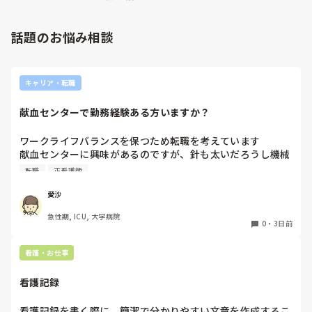
山いて新人の指導もしっかりしていましたし、新人さんも答え
先日も、入職して10ヶ月経つけど造影MRIの検査出しをした
てくれましたよ🎵今のアナタに出来るでしょうか⁉️物事の良し
事がなく、やり方がわからない新人さんが、先輩に「今まで
悪しの批判は簡単です。僕も出来ます。自分で何か解決策があ
話題のお悩み相談
やったことないの！？もう10ヶ月なんだから、未経験なこと
るなら実施してみてはどうでしょうか⁉️そういう事と思います
は自分から積極的に言って！」と言われていて、そんな無茶
よ🎵人の命は地球より重いと言った人がいます。ならば１人で
抱えるのは到底ムリですね🎵ならば皆で抱えましょうね🎵僕の
な…と思いました。

持論ですけど、頑張って👊😆🎵
新人さんが可愛そう、と感じることもある反面、ペアの先輩
キャリア・転職
が何か処置をしているけど、ペアの新人はのんびり記録して
いて、「(処置を)やったことあるの？無いなら見学したほう
献血センターで勤務経験ある方いますか？
がいいんじゃないの？」と声をかけても、「記録終わってな
いんで」と。。。

ワークライフバランスを保つため転職を考えています

早く色々覚えたい！という、意欲があまり感じられず…これ
献血センターに興味があるのですが、針も太いだろうし機械
はPNS云々よりも、その新人の性格かな？とも思いました
操作あるしイメージが湧きません

が、ほとんどの新人に当てはまりました。。。時代柄でしょ
転職
正看護師
経験ある方いましたら、特別なスキルが必要かや働きやすさ
うか？？

など教えていただきたいです！
愛沙
私はどちらかといえば、PNSは好きじゃありません。

でもPNSでやれというからには、もっと業務量に見合った、
急性期, ICU, 大学病院
新人を指導しながら業務ができるゆとりが欲しいです。

0
・
3日前
PNSもそうじゃないのも経験している方は、どちらの方が良
看護・お仕事
いと思いますか？
看護記録
看護記録を書く際に、簡潔で分かりやすい文章を作成するこ