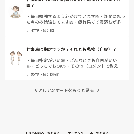
📖？
・
毎日勉強するよう心がけています📝
・
疑問に思っ
た点のみ勉強してます📖
・
疲れ果てて寝落ちが多い
なぁ…😅
・
休日にまとめてやりますっ❕
・
その他
477
票・
残り1日
（コメントで教えてください）
仕事着は指定ですか？それとも私物（自腹）？
・
毎日指定がいい😄
・
どんなときも自由がいい
👍
・
どっちでもOK✨
・
その他（コメントで教えて
ください）
507
票・
残り13時間
リアルアンケートをもっと見る
お悩み相談の一覧を見る
リアルアンケートの一覧を見る