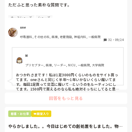
ナイフで切りつけられているのと同じ。

その先輩が師長さんにお伺いを立ててくださり、師長さんから
分かってます。

ただふと思った素朴な質問です。

そのため元の大学近くのリハビリ病院へ今年1月より任務し
看護部長へという流れで伝達されたようです。

｢まぁこういう人もいるよね｣

ています。

では済ませられないんです。

だけど、少しでも早く覚えて

面接の日程だけ組まれ、一応履歴書も持ってきてと言われて持
自費購入するナースシューズ(職場で使用してる靴)っていく
慣れることも許すことも流す事も出来ない。

迷惑かけずに働けるようになりたいという

ナースシューズ
シューズ
参した記憶があります。

らくらいのものをどのくらいの期間使用していますか？

元の職場付近に戻った理由は、私は車の運転ができないので
気持ちが先走りすぎてしまっています。

(免許はあってもパニックになるため運転が出来ないです)交
one
これは、

ららさんのところはコネで出戻りしている人はいない感じです
わたしの職場の指定は「白のスニーカー」。

通の発達した地域にいる必要があったこと。

もう何年も自分と向き合ってきて分かった事。

か？💦
これも短所の1つ。

呼吸器科, その他の科, 病棟, 老健施設, 神経内科, 一般病院
すぐに汚くなるので1,500円は絶対に超えたくない思いがあ
メンタルが強くは無いので、知人がいるところが良かったこ
｢私は言葉で死んでいく｣

32
・
09/24
り笑、商店街の靴屋さんやネットで安く見つけた時に買って
となどです。

楽しかった今日

半年〜1年未満で交換しています。

完全に殻に閉じこもってます。

楽しみな明日

挨拶を交わす程度で、

M
短所が気になって仕方がない今

職場の人が「ナースシューズに3000円以上は出せない」っ
私の中では大学戻る前提で、その繋ぎとして今の職場に来ま
こちらから話しかける事はありません。

プリセプター, 病棟, リーダー, NICU, 一般病院, 大学病院
て言ってて、わたしの倍額は出せるのか！とびっくりしたの
した。

でも、いつでも笑顔です。

頭の中は常に複数人の自分同士が

で、世の皆さんはどうなのかなと…🤔
今の職場を選んだのは大学に近かったか。

もうそれだけで十分なのかなって。

あれこれ意見を出し合って会議中です。

おつかれさまです！私は1足3000円くらいのものをサイト買っ
1つ前がリハビリ病棟だったので、どうせ1年待つならばもう
てます。oneさんと同じく半年〜1年いかないくらい履いてま
少しリハビリを学ぼうとおもったこと。

働き始めて1ヶ月が経ちました。

す。毎回2足買って交互に履いて…というのをルーティンにし
この性格は、きっとなおらないだろうから

大学から送られてくる患者さん(自分がかつて看ていた疾患)
てます。1500円で買えるのなら私も絶対そっちにしてると思う
いろんなポジションを毎日ランダムで

向き合い方を探し中です。

ので良い買い物されてて羨ましいです！(笑)
のその先がどういい経過を辿っていくのかを知り、そのうえ
させていただいてます。

回答をもっと見る
で大学に戻ろうと思ったんです。

教え方も人それぞれです。

前よりは、ほんの少しだけ分かってきて、

それでもやっぱり心が疲れて重たくて。

採用試験応募したのは働き始めて5ヶ月後です。

悩みといえば、

看護・お仕事
👑殿堂入り
まだなにも出来ない1ヶ月の私を

雑音だらけ。

短期間での転職を繰り返しているので、そこがマイナスにな
厨房に1人残し先輩は休憩に行って、

やらかしました。。今日はじめての創処置をしました。物品
っているとは感じます。

こちらは気が気じゃない…という事。

今日は静かに寝たかったな。
で滅菌の鑷子やハ...