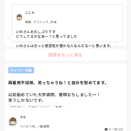
｢ひとりを知り、ひとりじゃない事を知った｣

棟, 訪問看護, 介護施設, 老健施設, 離職中, 脳神経外科, 終末
とでも言いましょうか。

期
休みの日の楽しさを感じすぎると

私に差し伸べてくれたたくさんの手。

休み明けの仕事で失敗してしまった時に

こころ
まぶしく、あたたかい手でした。

感情の差が開いてしまって心が疲れるし

病棟, クリニック, 外来
とんでもなくストレスになってしまうので

2026年は、

全力で楽しめません。

いのさんお久しぶりです

・自分の心を守る事

どうしてるかなあー？と思ってました

・大切な人の心を守る事

常に仕事モードというか、

・自分自身もあたたかな手になる事

いのさんはきっと感受性が豊かな人なんだなーと思います。

仕事の事を考えて構えていないと不安。

頭では割り切らないとと分かってるのに感情がどうしてもその
を、目標にしようと思います。

回答をもっと見る
思考についていかないのでは？

この短所が見えました。

というのも、私がそうなんです。

今年もよろしくお願いいたします(^^)

気にしないようにと思ってるのに、ずっと脳裏に張りついちゃ
前から気づいてはいたけど、

うんです。

キャリア・転職
そして年末年始の出来事と言うと…。

やっと言葉に出来ました。

これはもう自分の力ではどうにも出来ないんですよね。

上手くコントロール出来ればいいのですが、上手くいきませ
再雇用不採用、笑っちゃうね！と自分を慰めてます。
ん。

ケーキ屋さんを辞めるまでは、

つくづく思います。

精神をすり減らしながら1日を

疲れる性格だなぁ…と。

ではどうすればいいか？

以前勤めていた大学病院、書類おちしましたー！

終える事に必死でした。

笑うしかないです。

結局辞めるその日までBさんは顔を見せず

何度も言ってしまいますが、

それは経験を積んで自分に自信をつけるしかないんだと思いま
挨拶も無しでした。

す。

今の仕事はすごく楽しくて、

やりがい
モチベーション
転職
私は新卒から17年弱、大学病院に任務しました。

でも自分に自信をつけるのはいくつになっても何年経っても難
まぁいいのですが、こどもだなぁと。

ミスなく終えれた日は

しいです。

その間に学生指導者もして大学にも通い直したし。

らら
とても心が弾んで明日も頑張るぞ

バリバリ仕事してるように見える人だって自信なんてそんなに
コロナ病棟勤務もしました。

その後すぐ新しい職場で働き始めました。

ってなります。

ないんじゃないかな…？

リハビリ科, 一般病院
でも心を壊しました。

某パスタ店。

3
・
05/23