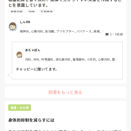
とを意識しています。

しかし忙しい日は、必要な情報を漏れなく記録することとの
看護記録
記録
正看護師
バランスが難しいと感じています。

皆さんは看護記録を効率よく作成するために工夫しているこ
しんRN
とはありますか。
精神科, 心療内科, 急性期, プリセプター, パパナース, 病棟, 老
1
・
3日前
健施設, リーダー, 慢性期, 派遣
あちゃぽん
内科, 外科, 呼吸器科, 消化器内科, 循環器科, 小児科, 心療内科, 整形
外科, 産科・婦人科, 耳鼻咽喉科, 皮膚科, 泌尿器科, リハビリ科, 総
合診療科, 救急科, 超急性期, ICU, CCU, HCU, その他の科, ママナー
チャッピーに聞いてます。
ス, 外来, 神経内科, 脳神経外科, NICU, 消化器外科, 一般病院, 慢性
期, 回復期, 終末期, オペ室, 透析, 検診・健診
回答をもっと見る
看護・お仕事
身体的抑制を減らすには