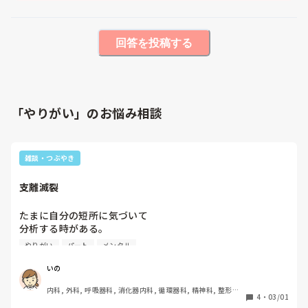
回答を投稿する
「やりがい」のお悩み相談
雑談・つぶやき
支離滅裂
たまに自分の短所に気づいて

分析する時がある。

結構、ふと無意識に。

やりがい
パート
メンタル
そしてそれは今日も。

いの
内科, 外科, 呼吸器科, 消化器内科, 循環器科, 精神科, 整形外
今日は私の家に友達が子供をつれて来た。

4
・
03/01
科, 皮膚科, 泌尿器科, 急性期, その他の科, 新人ナース, 病棟, 
とっても楽しかった。
