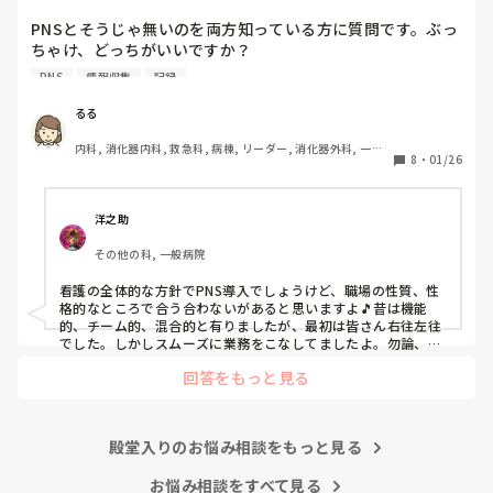
ちゃけ、どっち...
明日からの勤務が怖い笑

PNSとそうじゃ無いのを両方知っている方に質問です。ぶっ
ちゃけ、どっちがいいですか？

こんなバカな私をせめて笑い飛ばしてください笑
PNS
情報収集
記録
私の病院は３年前からPNSを導入して、一部の病棟はその
後、PNSを廃止しました。

るる
私は、そのPNSを廃止した病棟からまだPNSをやっている病
内科, 消化器内科, 救急科, 病棟, リーダー, 消化器外科, 一般
棟に9月に異動してきました。

8
・
01/26
病院
ぶっちゃけ、新人のレベルにかなりの差が出ているなぁと感
じざるを得ませんでした。

色々な病棟に入院したことのある患者さんも、「(私が異動
洋之助
する前の病棟の方が)新人が患者から見てもよく動けてた
その他の科, 一般病院
よ」と言っていました。

現病棟はPNSだけれども、結局は忙しくて、新人の面倒を見
看護の全体的な方針でPNS導入でしょうけど、職場の性質、性
てられず、清潔ケアや単純に点滴を繋げてくるなど、簡単な
格的なところで合う合わないがあると思いますよ🎵昔は機能
仕事しか新人にさせていませんでした。PNSを廃止した病棟
的、チーム的、混合的と有りましたが、最初は皆さん右往左往
では、イベントは必ずと言っていいほど新人に担当させて、
でした。しかしスムーズに業務をこなしてましたよ。勿論、指
導する事も😉🆗✨でしたよ🎵どうしてもPNSの導入なら皆さん
指導者やリーダーが責任持って指導することで、新人ができ
回答をもっと見る
と意見交換を行うべきと思いますよ🎵それに人手が足りないの
ることがどんどん増えていったと思っています。

は昔から口癖のように言われていますよ🎵人手が足りない分は
現在の病棟はスタッフの人数が少ないので、1ペアで患者14
足りるように業務をこなしている人もいます。意欲的でない新
人とか受け持つことも当たり前な感じです。

人も昔からいますのでね🎵とどのつまり看護師が自分の仕事へ
朝の情報収集にも時間がかかり、結果、患者のことがわから
殿堂入りのお悩み相談をもっと見る
の向き合い方になると思いますよ🎵僕は昔の人間なので、昔は
ないという状況になります。新人も放置されるのなら、PNS
良かったよしか言えませんが、今と比べると個人的な動きが多
いと思います。昔は患者様、スタッフ全員に目を配れる人が沢
お悩み相談をすべて見る
の意味があるのか疑問です。
