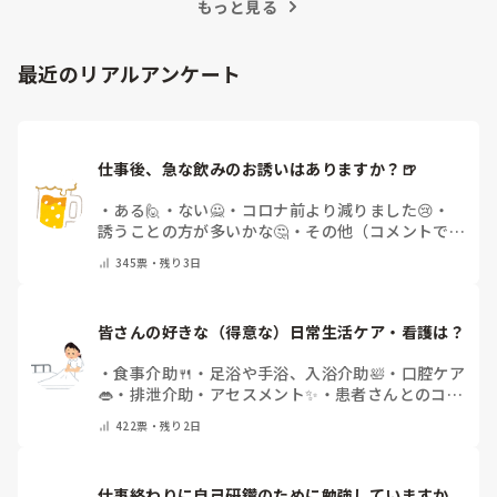
もっと見る
最近のリアルアンケート
仕事後、急な飲みのお誘いはありますか？🍺
・
ある🙋
・
ない🙅
・
コロナ前より減りました😢
・
誘うことの方が多いかな🤔
・
その他（コメントで教
えてください）
345
票・
残り3日
皆さんの好きな（得意な）日常生活ケア・看護は？
・
食事介助🍴
・
足浴や手浴、入浴介助🛀
・
口腔ケア
👄
・
排泄介助・アセスメント✨
・
患者さんとのコミ
ュニケーション😊
・
特にない
・
その他（コメント
422
票・
残り2日
で教えてください）
仕事終わりに自己研鑽のために勉強していますか