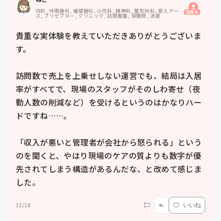
内科, 呼吸器科, 循環器科, 小児科, 精神科, 整形外科, 新人ナー
質問主
ス, プリセプター, クリニック, 訪問看護, 保健師, 派遣
貴重な実体験を教えていただきありがとうございま
す。

訪問数で売上を上乗せしない運営でも、結局は入居
率がすべてで、現場のスタッフがそのしわ寄せ（夜
勤人数の削減など）を受けるというのはかなりハー
ドですね……。

「収入が悪いと管理者が会社から怒られる」という
のを聞くと、やはり現場のケアの質よりも数字が優
先されてしまう構造があるんだな、と改めて感じま
12/28
いいね