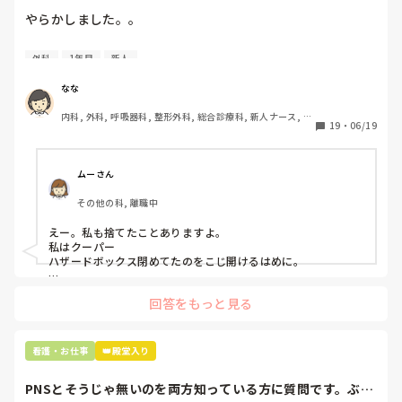
また看護部長は元々大学の天下りなので、それも影響してい
やらかしました。。

るのかなと。

もちろん

｢何かあったらすぐ呼んでくださいね｣

今日はじめての創処置をしました。

けれど今までの、再雇用人材も私のように1年ずつ色々みて
と言ってくださいます。

外科
1年目
新人
物品で滅菌の鑷子やハサミを使ったのですが、

から戻ってきていたこと。

ゴミと一緒に、ノリで鑷子達を捨てました。。

なな
公募から戻っている人もいること。

でも呼べないよーーー(T^T)

患者に使用した物品は使い捨て、という認識が頭の中にあっ
休憩はちゃんとしてほしいからーーー(T^T)

内科, 外科, 呼吸器科, 整形外科, 総合診療科, 新人ナース, 脳
て…。

だから応募をしたのですが……書類選考不合格でした。

私が呼んだらまともに休憩出来んやーん…。

19
・
06/19
神経外科, 慢性期, 回復期
笑うしかないです。

さすがに遠慮するよーーー…。

プリセプターに

「普通鑷子捨てる！？明らかに使い捨てて良いような安物じ
ムーさん
今後のスケジュールを見ると、

ゃないよね？」

「人が足りない」と言いながら、日々閑散期の病棟からリリ
1人の時間がある日がポツポツあって不安。

その他の科, 離職中
「そんなミスした新人、あなたが初めてだよ」

ーフに出しているくらいなのになぁという内情とのギャップ
と言われました。。

と。

ふぅーーーーー…。

えー。私も捨てたことありますよ。

私がリハビリ病院を経験する中でみつけたやりたいことを否
私はクーパー

たしかに、よくよく考えてみれば

定された気持ちでいっぱいです。

ハザードボックス閉めてたのをこじ開けるはめに。

何か違和感があるんだよなぁ。

手術室で使った物品も全部滅菌して使いまわすし、

優しい言葉の奥に。

これは私じゃないけど、患者さんのガラケーを洗濯ものと一緒
滅菌の種類とかも学校で習ったはずなのに

来年再チャレンジはしますが、なんか……気持ちが疲れちゃ
回答をもっと見る
に出しちゃったり。(これは問題か💦)
なんで頭回らなかったんだろう😭

いました。

この違和感は今後どう影響してくるのか。

市長さんは、

出戻り不採用食らったことある方いますか？
明日も1日頑張ってきます。
看護・お仕事
👑殿堂入り
患者さんに迷惑かけたわけじゃないから大丈夫、

と慰めてくれましたが、、

PNSとそうじゃ無いのを両方知っている方に質問です。ぶっ
自分が情けなくて情けなくて😭
