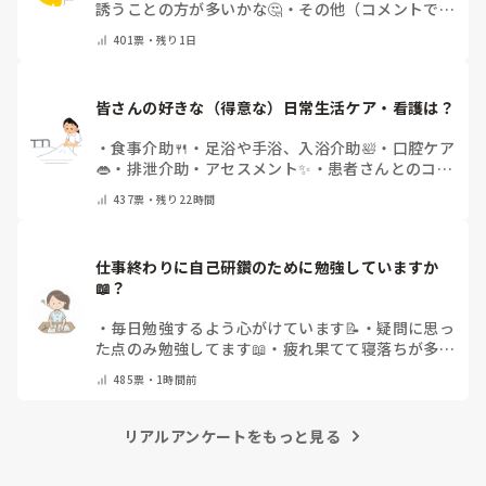
誘うことの方が多いかな🤔
・
その他（コメントで教
えてください）
401
票・
残り1日
皆さんの好きな（得意な）日常生活ケア・看護は？
・
食事介助🍴
・
足浴や手浴、入浴介助🛀
・
口腔ケア
👄
・
排泄介助・アセスメント✨
・
患者さんとのコミ
ュニケーション😊
・
特にない
・
その他（コメント
437
票・
残り22時間
で教えてください）
仕事終わりに自己研鑽のために勉強していますか
📖？
・
毎日勉強するよう心がけています📝
・
疑問に思っ
た点のみ勉強してます📖
・
疲れ果てて寝落ちが多い
なぁ…😅
・
休日にまとめてやりますっ❕
・
その他
485
票・
1時間前
（コメントで教えてください）
リアルアンケートをもっと見る