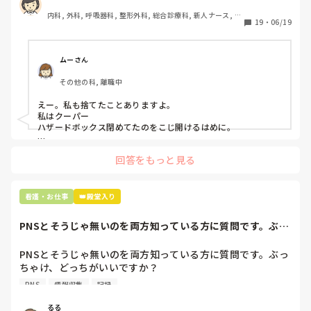
患者に使用した物品は使い捨て、という認識が頭の中にあっ
内科, 外科, 呼吸器科, 整形外科, 総合診療科, 新人ナース, 脳
て…。

19
・
06/19
神経外科, 慢性期, 回復期
プリセプターに

「普通鑷子捨てる！？明らかに使い捨てて良いような安物じ
ムーさん
ゃないよね？」

その他の科, 離職中
「そんなミスした新人、あなたが初めてだよ」

と言われました。。

えー。私も捨てたことありますよ。

私はクーパー

たしかに、よくよく考えてみれば

ハザードボックス閉めてたのをこじ開けるはめに。

手術室で使った物品も全部滅菌して使いまわすし、

これは私じゃないけど、患者さんのガラケーを洗濯ものと一緒
滅菌の種類とかも学校で習ったはずなのに

回答をもっと見る
に出しちゃったり。(これは問題か💦)
なんで頭回らなかったんだろう😭

市長さんは、

看護・お仕事
👑殿堂入り
患者さんに迷惑かけたわけじゃないから大丈夫、

と慰めてくれましたが、、

PNSとそうじゃ無いのを両方知っている方に質問です。ぶっ
自分が情けなくて情けなくて😭

ちゃけ、どっち...
明日からの勤務が怖い笑

PNSとそうじゃ無いのを両方知っている方に質問です。ぶっ
ちゃけ、どっちがいいですか？

こんなバカな私をせめて笑い飛ばしてください笑
PNS
情報収集
記録
私の病院は３年前からPNSを導入して、一部の病棟はその
後、PNSを廃止しました。

るる