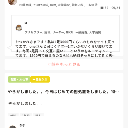
わたしの職場の指定は「白のスニーカー」。

呼吸器科, その他の科, 病棟, 老健施設, 神経内科, 一般病院
すぐに汚くなるので1,500円は絶対に超えたくない思いがあ
32
・
09/24
り笑、商店街の靴屋さんやネットで安く見つけた時に買って
半年〜1年未満で交換しています。

M
職場の人が「ナースシューズに3000円以上は出せない」っ
プリセプター, 病棟, リーダー, NICU, 一般病院, 大学病院
て言ってて、わたしの倍額は出せるのか！とびっくりしたの
で、世の皆さんはどうなのかなと…🤔
おつかれさまです！私は1足3000円くらいのものをサイト買っ
てます。oneさんと同じく半年〜1年いかないくらい履いてま
す。毎回2足買って交互に履いて…というのをルーティンにし
てます。1500円で買えるのなら私も絶対そっちにしてると思う
ので良い買い物されてて羨ましいです！(笑)
回答をもっと見る
看護・お仕事
👑殿堂入り
やらかしました。。今日はじめての創処置をしました。物品
で滅菌の鑷子やハ...
やらかしました。。

今日はじめての創処置をしました。

外科
1年目
新人
物品で滅菌の鑷子やハサミを使ったのですが、

ゴミと一緒に、ノリで鑷子達を捨てました。。

なな