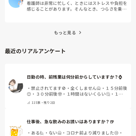
看護師は非常に忙しく、ときにはストレスや負担を
感じることがあります。そんなとき、つらさを乗り
越えるためにはどうすればよいでしょうか？この記
事では、看護師がつらさを感じたときの対処法や秘
訣を紹介します。
もっと見る
最近のリアルアンケート
日勤の時、前残業は何分前からしていますか？⌚
・
禁止されてます🚫
・
全くしません🙅
・
１５分前後
😊
・
３０分前後🤓
・
１時間はないくらい🤔
・
１時
間以上…😨
・
その他（コメントで教えて下さい）
115
票・
残り2日
仕事後、急な飲みのお誘いはありますか？🍺
・
ある🙋
・
ない🙅
・
コロナ前より減りました😢
・