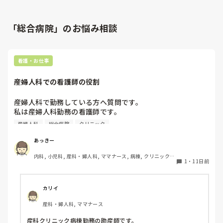
「総合病院」のお悩み相談
看護・お仕事
産婦人科での看護師の役割
産婦人科で勤務している方へ質問です。

私は産婦人科勤務の看護師です。

総合病院で勤務していたころは婦人科のオペや切迫早産の患
産婦人科
総合病院
クリニック
者さんを対応していました。

現在クリニック勤務をしています。

あっきー
病棟は分娩メイン、外来は妊婦健診や婦人科の方の対応をし
内科, 小児科, 産科・婦人科, ママナース, 病棟, クリニック, 
ています。

1
・
11日前
外来, 一般病院
クリニックでは助産師メインで回していく印象でしたが看護
師がメインで働いています。

分娩以外は看護師対応という感じなんですが

カリイ
みなさまの産婦人科での看護師の働き方を教えて頂きたいで
産科・婦人科, ママナース
す！

よろしくお願いいたします。
産科クリニック病棟勤務の助産師です。
