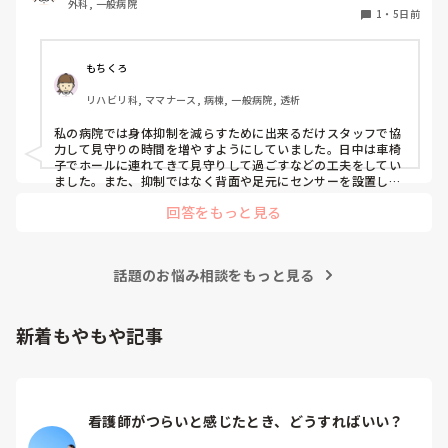
外科, 一般病院
1
・
5日前
もちくろ
リハビリ科, ママナース, 病棟, 一般病院, 透析
私の病院では身体抑制を減らすために出来るだけスタッフで協
力して見守りの時間を増やすようにしていました。日中は車椅
子でホールに連れてきて見守りして過ごすなどの工夫をしてい
ました。また、抑制ではなく背面や足元にセンサーを設置した
り、転倒虫を付けたりして対応していました。他には抑制が必
回答をもっと見る
要な原因（Baカテーテル、mgカテーテル、点滴など）があれ
ば早めに撤去して解除していました。
話題のお悩み相談をもっと見る
新着もやもや記事
看護師がつらいと感じたとき、どうすればいい？