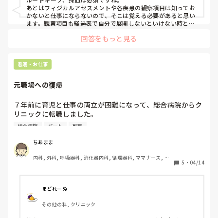
あとはフィジカルアセスメントや各疾患の観察項目は知ってお
かないと仕事にならないので、そこは覚える必要があると思い
ます。観察項目も経過表で自分で展開しないといけない時とか
あるので。
回答をもっと見る
看護・お仕事
元職場への復帰
７年前に育児と仕事の両立が困難になって、総合病院からク
リニックに転職しました。

クリニックはとても親切で毎年昇給もあるし、パートなのに
総合病院
パート
転職
ボーナスもくれます。

ただ通勤が３０分かかります。

ちあまま
元職場の総合病院は徒歩１０分。

内科, 外科, 呼吸器科, 消化器内科, 循環器科, ママナース, 病
この度パート募集が出て、時給は安いけど戻ろうか悩み中で
5
・
04/14
棟, クリニック, 外来
す。

辞めた職場に戻った人いたら、ご意見欲しいです。

上層部は当時の人全然いないんです。。。
まどれーぬ
その他の科, クリニック