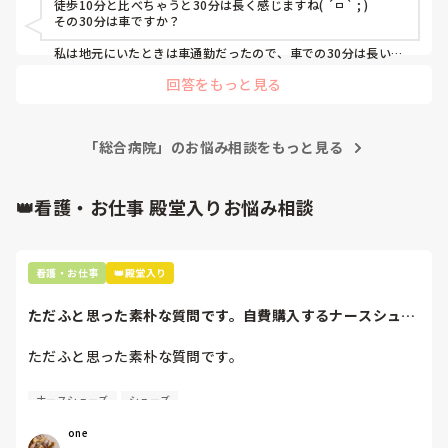
徒歩10分と比べちゃうと30分は長く感じますね( ´ㅁ` ; )

その30分は車ですか？

私は地元にいたときは車通勤だったので、車での30分は長いな
と感じていましたが、

回答をもっと見る
関東に移住してきてから電車での通勤時間30分は短い方だと思
うようになっちゃいました😅

私だったら、ちあままさんが今勤めているクリニックの方が魅
「総合病院」のお悩み相談をもっと見る
力的に感じます✨(´✪ω✪`)

総合病院に出戻るメリットは、通勤時間以外にもありますか？

通勤時間のみなのだったら、私なら出戻らないですね😅
👑看護・お仕事 殿堂入りお悩み相談
看護・お仕事
👑殿堂入り
ただふと思った素朴な質問です。自費購入するナースシュー
ズ(職場で使用し...
ただふと思った素朴な質問です。

自費購入するナースシューズ(職場で使用してる靴)っていく
ナースシューズ
シューズ
らくらいのものをどのくらいの期間使用していますか？

one