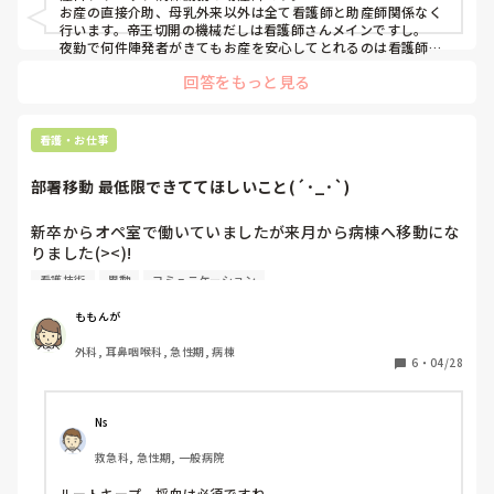
お産の直接介助、母乳外来以外は全て看護師と助産師関係なく
行います。帝王切開の機械だしは看護師さんメインですし。

夜勤で何件陣発者がきてもお産を安心してとれるのは看護師さ
んたちがなんでも引き受けてくれるからです。看護師さんは神
回答をもっと見る
看護・お仕事
部署移動 最低限できててほしいこと(´･_･`)
新卒からオペ室で働いていましたが来月から病棟へ移動にな
りました(><)!

看護師歴は7年目で中堅？クラスになりますが病棟のことを
看護技術
異動
コミュニケーション
何も知りません( ›‹　)💧‬ですがきっと新人と同じようには扱
って貰えないと思うので最低限これだけはできててほしいこ
ももんが
とはありますか？？

外科, 耳鼻咽喉科, 急性期, 病棟
初めて病棟勤務になるので不安です、、😣
6
・
04/28
Ns
救急科, 急性期, 一般病院
ルートキープ、採血は必須ですね。
