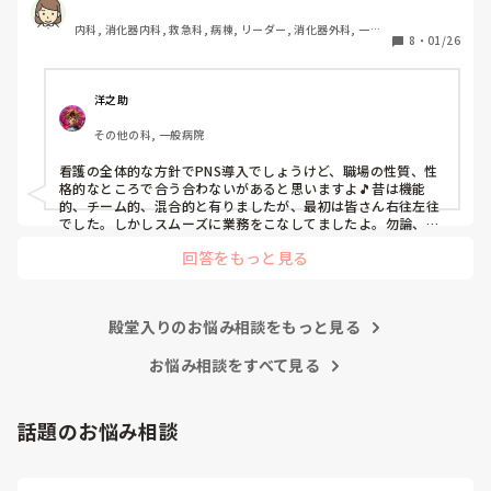
私は、そのPNSを廃止した病棟からまだPNSをやっている病
内科, 消化器内科, 救急科, 病棟, リーダー, 消化器外科, 一般
棟に9月に異動してきました。

8
・
01/26
病院
ぶっちゃけ、新人のレベルにかなりの差が出ているなぁと感
じざるを得ませんでした。

色々な病棟に入院したことのある患者さんも、「(私が異動
洋之助
する前の病棟の方が)新人が患者から見てもよく動けてた
その他の科, 一般病院
よ」と言っていました。

現病棟はPNSだけれども、結局は忙しくて、新人の面倒を見
看護の全体的な方針でPNS導入でしょうけど、職場の性質、性
てられず、清潔ケアや単純に点滴を繋げてくるなど、簡単な
格的なところで合う合わないがあると思いますよ🎵昔は機能
仕事しか新人にさせていませんでした。PNSを廃止した病棟
的、チーム的、混合的と有りましたが、最初は皆さん右往左往
では、イベントは必ずと言っていいほど新人に担当させて、
でした。しかしスムーズに業務をこなしてましたよ。勿論、指
導する事も😉🆗✨でしたよ🎵どうしてもPNSの導入なら皆さん
指導者やリーダーが責任持って指導することで、新人ができ
回答をもっと見る
と意見交換を行うべきと思いますよ🎵それに人手が足りないの
ることがどんどん増えていったと思っています。

は昔から口癖のように言われていますよ🎵人手が足りない分は
現在の病棟はスタッフの人数が少ないので、1ペアで患者14
足りるように業務をこなしている人もいます。意欲的でない新
人とか受け持つことも当たり前な感じです。

人も昔からいますのでね🎵とどのつまり看護師が自分の仕事へ
朝の情報収集にも時間がかかり、結果、患者のことがわから
殿堂入りのお悩み相談をもっと見る
の向き合い方になると思いますよ🎵僕は昔の人間なので、昔は
ないという状況になります。新人も放置されるのなら、PNS
良かったよしか言えませんが、今と比べると個人的な動きが多
いと思います。昔は患者様、スタッフ全員に目を配れる人が沢
お悩み相談をすべて見る
の意味があるのか疑問です。

山いて新人の指導もしっかりしていましたし、新人さんも答え
先日も、入職して10ヶ月経つけど造影MRIの検査出しをした
てくれましたよ🎵今のアナタに出来るでしょうか⁉️物事の良し
事がなく、やり方がわからない新人さんが、先輩に「今まで
悪しの批判は簡単です。僕も出来ます。自分で何か解決策があ
話題のお悩み相談
やったことないの！？もう10ヶ月なんだから、未経験なこと
るなら実施してみてはどうでしょうか⁉️そういう事と思います
は自分から積極的に言って！」と言われていて、そんな無茶
よ🎵人の命は地球より重いと言った人がいます。ならば１人で
抱えるのは到底ムリですね🎵ならば皆で抱えましょうね🎵僕の
な…と思いました。

持論ですけど、頑張って👊😆🎵