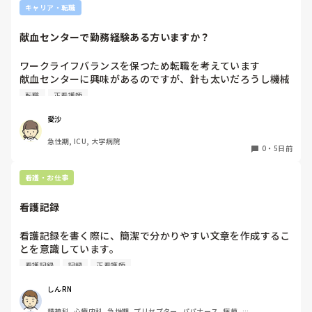
新人さんが可愛そう、と感じることもある反面、ペアの先輩
キャリア・転職
が何か処置をしているけど、ペアの新人はのんびり記録して
いて、「(処置を)やったことあるの？無いなら見学したほう
献血センターで勤務経験ある方いますか？
がいいんじゃないの？」と声をかけても、「記録終わってな
いんで」と。。。

ワークライフバランスを保つため転職を考えています

早く色々覚えたい！という、意欲があまり感じられず…これ
献血センターに興味があるのですが、針も太いだろうし機械
はPNS云々よりも、その新人の性格かな？とも思いました
操作あるしイメージが湧きません

が、ほとんどの新人に当てはまりました。。。時代柄でしょ
転職
正看護師
経験ある方いましたら、特別なスキルが必要かや働きやすさ
うか？？

など教えていただきたいです！
愛沙
私はどちらかといえば、PNSは好きじゃありません。

でもPNSでやれというからには、もっと業務量に見合った、
急性期, ICU, 大学病院
新人を指導しながら業務ができるゆとりが欲しいです。

0
・
5日前
PNSもそうじゃないのも経験している方は、どちらの方が良
看護・お仕事
いと思いますか？
看護記録
看護記録を書く際に、簡潔で分かりやすい文章を作成するこ
とを意識しています。

しかし忙しい日は、必要な情報を漏れなく記録することとの
看護記録
記録
正看護師
バランスが難しいと感じています。

皆さんは看護記録を効率よく作成するために工夫しているこ
しんRN
とはありますか。
精神科, 心療内科, 急性期, プリセプター, パパナース, 病棟, 老