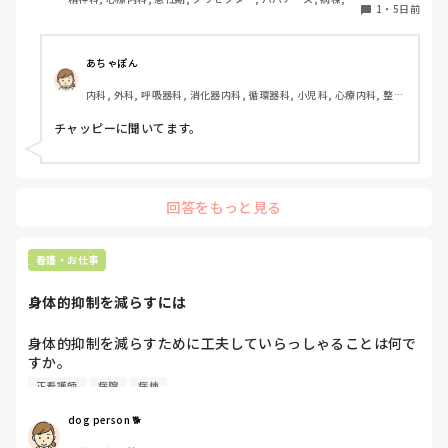
1
・
5日前
健施設, リーダー, 慢性期, 派遣
あちゃぽん
内科, 外科, 呼吸器科, 消化器内科, 循環器科, 小児科, 心療内科, 整形
外科, 産科・婦人科, 耳鼻咽喉科, 皮膚科, 泌尿器科, リハビリ科, 総
合診療科, 救急科, 超急性期, ICU, CCU, HCU, その他の科, ママナー
チャッピーに聞いてます。
ス, 外来, 神経内科, 脳神経外科, NICU, 消化器外科, 一般病院, 慢性
期, 回復期, 終末期, オペ室, 透析, 検診・健診
回答をもっと見る
看護・お仕事
身体的抑制を減らすには
身体的抑制を減らすために工夫していらっしゃることは何で
すか。

認知症の患者さんが多く入院しておられることも影響し、身
正看護師
病院
病棟
体的抑制をなかなか減らせずにいます。
dog person 🐕