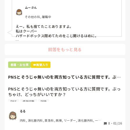
プリセプターに

「普通鑷子捨てる！？明らかに使い捨てて良いような安物じ
ムーさん
ゃないよね？」

その他の科, 離職中
「そんなミスした新人、あなたが初めてだよ」

と言われました。。

えー。私も捨てたことありますよ。

私はクーパー

たしかに、よくよく考えてみれば

ハザードボックス閉めてたのをこじ開けるはめに。

手術室で使った物品も全部滅菌して使いまわすし、

これは私じゃないけど、患者さんのガラケーを洗濯ものと一緒
滅菌の種類とかも学校で習ったはずなのに

回答をもっと見る
に出しちゃったり。(これは問題か💦)
なんで頭回らなかったんだろう😭

市長さんは、

看護・お仕事
👑殿堂入り
患者さんに迷惑かけたわけじゃないから大丈夫、

と慰めてくれましたが、、

PNSとそうじゃ無いのを両方知っている方に質問です。ぶっ
自分が情けなくて情けなくて😭

ちゃけ、どっち...
明日からの勤務が怖い笑

PNSとそうじゃ無いのを両方知っている方に質問です。ぶっ
ちゃけ、どっちがいいですか？

こんなバカな私をせめて笑い飛ばしてください笑
PNS
情報収集
記録
私の病院は３年前からPNSを導入して、一部の病棟はその
後、PNSを廃止しました。

るる
私は、そのPNSを廃止した病棟からまだPNSをやっている病
内科, 消化器内科, 救急科, 病棟, リーダー, 消化器外科, 一般
棟に9月に異動してきました。

8
・
01/26
病院
ぶっちゃけ、新人のレベルにかなりの差が出ているなぁと感