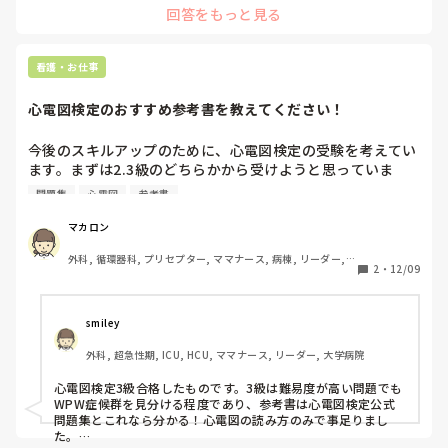
回答をもっと見る
看護・お仕事
心電図検定のおすすめ参考書を教えてください！
今後のスキルアップのために、心電図検定の受験を考えてい
ます。まずは2.3級のどちらかから受けようと思っていま
す。

問題集
心電図
参考書
ただ、参考書や問題集が色々あって、どれをメインに使うか
迷っています。

マカロン
実際に心電図検定を受けられた方で、「この本が分かりやす
外科, 循環器科, プリセプター, ママナース, 病棟, リーダー, 
かった」「これはあまり使わなかった」などあれば、具体的
2
・
12/09
一般病院
なタイトルとあわせて教えていただけると嬉しいです。
smiley
外科, 超急性期, ICU, HCU, ママナース, リーダー, 大学病院
心電図検定3級合格したものです。3級は難易度が高い問題でも
WPW症候群を見分ける程度であり、参考書は心電図検定公式
問題集とこれなら分かる！心電図の読み方のみで事足りまし
た。
