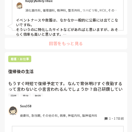
happyfamily7max
消化器内科, 循環器科, 精神科, 整形外科, リハビリ科, HCU, その他
の科, 病棟, 訪問看護, リーダー, 一般病院, 慢性期, 回復期
イベントナースや救護は、なかなか一般的に公募には出てこな
いですね。

そういうのに特化したサイトなどがあればと思いますが、おそ
らく倍率も高いと思います。

私は、友人や知人、その家族などに声をかけてもらってバイト
回答をもっと見る
を紹介してもらうことが多いです。
看護・お仕事
復帰後の生活
もうすぐ時短で復帰予定です。なんで育休明けすぐ夜勤する
って言わないと小言言われるんでしょうか？自己研鑽してい
きましょうって言われたけど病棟勉強会や院内研修たくさん
研修
育休
勉強
あるけど足りないんですか？って悶々としました。夜勤あり
の病棟看護師って子育てしながら無理ゲーじゃない？ってふ
Suu358
と思います。
皮膚科, 急性期, その他の科, 病棟, 神経内科, 脳神経外科
1
・
17日前