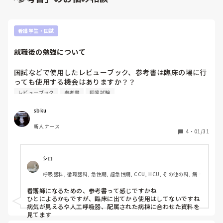
看護学生・国試
就職後の勉強について
国試などで使用したレビューブック、参考書は臨床の場に行
っても使用する機会はありますか？？

学校の教材の方がいいなどありましたら教えてください！
レビューブック
参考書
国家試験
sbku
新人ナース
4
・
01/31
シロ
呼吸器科, 循環器科, 急性期, 超急性期, CCU, HCU, その他の科, 病
棟, 訪問看護, 介護施設, 一般病院, 大学病院, 終末期
看護師になるための、参考書って感じですかね

ひとによるかもですが、臨床に出てから使用はしてないですね

病気が見えるや人工呼吸器、配属された病棟に合わせた資料を
見てます