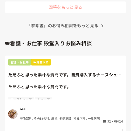
接種などなら心配ないと思います。
回答をもっと見る
「参考書」のお悩み相談をもっと見る
👑看護・お仕事 殿堂入りお悩み相談
看護・お仕事
👑殿堂入り
ただふと思った素朴な質問です。自費購入するナースシュー
ズ(職場で使用し...
ただふと思った素朴な質問です。

自費購入するナースシューズ(職場で使用してる靴)っていく
ナースシューズ
シューズ
らくらいのものをどのくらいの期間使用していますか？

one
わたしの職場の指定は「白のスニーカー」。

呼吸器科, その他の科, 病棟, 老健施設, 神経内科, 一般病院
すぐに汚くなるので1,500円は絶対に超えたくない思いがあ
32
・
09/24
り笑、商店街の靴屋さんやネットで安く見つけた時に買って