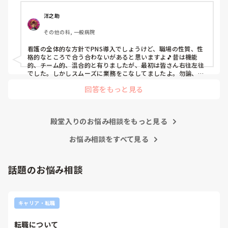
じざるを得ませんでした。

色々な病棟に入院したことのある患者さんも、「(私が異動
洋之助
する前の病棟の方が)新人が患者から見てもよく動けてた
その他の科, 一般病院
よ」と言っていました。

現病棟はPNSだけれども、結局は忙しくて、新人の面倒を見
看護の全体的な方針でPNS導入でしょうけど、職場の性質、性
てられず、清潔ケアや単純に点滴を繋げてくるなど、簡単な
格的なところで合う合わないがあると思いますよ🎵昔は機能
仕事しか新人にさせていませんでした。PNSを廃止した病棟
的、チーム的、混合的と有りましたが、最初は皆さん右往左往
では、イベントは必ずと言っていいほど新人に担当させて、
でした。しかしスムーズに業務をこなしてましたよ。勿論、指
導する事も😉🆗✨でしたよ🎵どうしてもPNSの導入なら皆さん
指導者やリーダーが責任持って指導することで、新人ができ
回答をもっと見る
と意見交換を行うべきと思いますよ🎵それに人手が足りないの
ることがどんどん増えていったと思っています。

は昔から口癖のように言われていますよ🎵人手が足りない分は
現在の病棟はスタッフの人数が少ないので、1ペアで患者14
足りるように業務をこなしている人もいます。意欲的でない新
人とか受け持つことも当たり前な感じです。

人も昔からいますのでね🎵とどのつまり看護師が自分の仕事へ
朝の情報収集にも時間がかかり、結果、患者のことがわから
殿堂入りのお悩み相談をもっと見る
の向き合い方になると思いますよ🎵僕は昔の人間なので、昔は
ないという状況になります。新人も放置されるのなら、PNS
良かったよしか言えませんが、今と比べると個人的な動きが多
いと思います。昔は患者様、スタッフ全員に目を配れる人が沢
お悩み相談をすべて見る
の意味があるのか疑問です。

山いて新人の指導もしっかりしていましたし、新人さんも答え
先日も、入職して10ヶ月経つけど造影MRIの検査出しをした
てくれましたよ🎵今のアナタに出来るでしょうか⁉️物事の良し
事がなく、やり方がわからない新人さんが、先輩に「今まで
悪しの批判は簡単です。僕も出来ます。自分で何か解決策があ
話題のお悩み相談
やったことないの！？もう10ヶ月なんだから、未経験なこと
るなら実施してみてはどうでしょうか⁉️そういう事と思います
は自分から積極的に言って！」と言われていて、そんな無茶
よ🎵人の命は地球より重いと言った人がいます。ならば１人で
抱えるのは到底ムリですね🎵ならば皆で抱えましょうね🎵僕の
な…と思いました。

持論ですけど、頑張って👊😆🎵
新人さんが可愛そう、と感じることもある反面、ペアの先輩
キャリア・転職
が何か処置をしているけど、ペアの新人はのんびり記録して
いて、「(処置を)やったことあるの？無いなら見学したほう
転職について
がいいんじゃないの？」と声をかけても、「記録終わってな