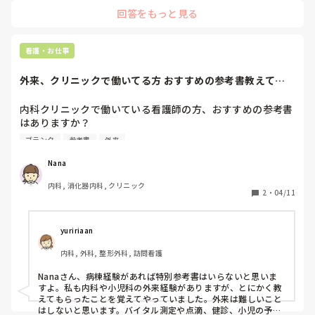
心電図の読み方パーフェクトマニュアルも同時に購入しており
回答をもっと見る
ましたが、こちらは全く使用せず、受験された方に聞くと2級
を受けるとなるとこちらの本は活躍するようです。
看護・お仕事
外来、クリニックで働いてる方 おすすめの参考書教えて下
さい
内科クリニックで働いている看護師の方、おすすめの参考書
はありますか？

内科小児科ダイエット外来を行う新設のクリニックで内定を
ブランク
参考書
外来
頂きました。ややブランクがあるのでまた勉強し治したいと
思っています。
Nana
内科, 消化器内科, クリニック
2
・
04/11
yuririaan
内科, 外科, 整形外科, 訪問看護
Nanaさん、病棟経験があれば特別参考書はいらないと思いま
すよ。私も内科や小児科の外来経験がありますが、とにかく教
えてもらったことを覚えてやっていました。外来は難しいこと
はしないと思います。バイタル測定や点滴、健診、小児の予防