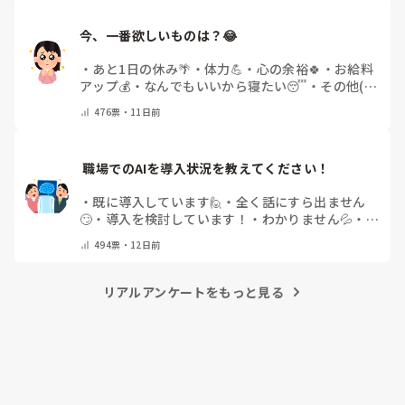
今、一番欲しいものは？😂
・
あと1日の休み🌴
・
体力💪
・
心の余裕🍀
・
お給料
アップ💰
・
なんでもいいから寝たい😴
・
その他(コ
メントで教えてください)
476
票・
11日前
 職場でのAIを導入状況を教えてください！
・
既に導入しています🙋
・
全く話にすら出ません
🙄
・
導入を検討しています！
・
わかりません💦
・
そ
の他(コメントで教えて下さい)
494
票・
12日前
リアルアンケートをもっと見る