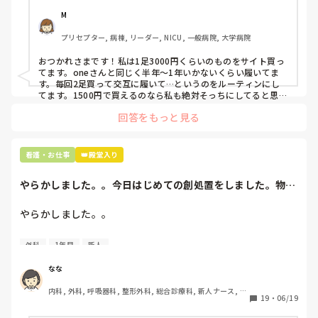
半年〜1年未満で交換しています。

M
職場の人が「ナースシューズに3000円以上は出せない」っ
プリセプター, 病棟, リーダー, NICU, 一般病院, 大学病院
て言ってて、わたしの倍額は出せるのか！とびっくりしたの
で、世の皆さんはどうなのかなと…🤔
おつかれさまです！私は1足3000円くらいのものをサイト買っ
てます。oneさんと同じく半年〜1年いかないくらい履いてま
す。毎回2足買って交互に履いて…というのをルーティンにし
てます。1500円で買えるのなら私も絶対そっちにしてると思う
ので良い買い物されてて羨ましいです！(笑)
回答をもっと見る
看護・お仕事
👑殿堂入り
やらかしました。。今日はじめての創処置をしました。物品
で滅菌の鑷子やハ...
やらかしました。。

今日はじめての創処置をしました。

外科
1年目
新人
物品で滅菌の鑷子やハサミを使ったのですが、

ゴミと一緒に、ノリで鑷子達を捨てました。。

なな
患者に使用した物品は使い捨て、という認識が頭の中にあっ
内科, 外科, 呼吸器科, 整形外科, 総合診療科, 新人ナース, 脳
て…。

19
・
06/19
神経外科, 慢性期, 回復期