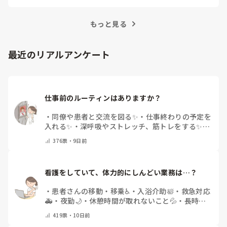
事では、看護師がつらさを感じたときの対処法や秘
訣を紹介します。
もっと見る
最近のリアルアンケート
仕事前のルーティンはありますか？
・
同僚や患者と交流を図る✨
・
仕事終わりの予定を
入れる✨
・
深呼吸やストレッチ、筋トレをする✨
・
好きな物を食べる、飲みに出かける✨
・
ペットと戯
376
票・
9日前
れる（猫吸いなど）✨
・
好きなお化粧をする、香り
を嗅ぐ✨
・
好きな曲を聴く✨
・
特にありません
・
そ
の他(コメントで教えて下さい)
看護をしていて、体力的にしんどい業務は…？
・
患者さんの移動・移乗♿
・
入浴介助🛀
・
救急対応
🚑
・
夜勤🌙
・
休憩時間が取れないこと💦
・
長時間
勤務⌚
・
ナースコール対応…📞
・
そんなにきついと
419
票・
10日前
思わない😊
・
その他(コメントで教えてください)