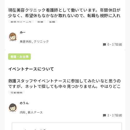
いんで」と。。。

現在美容クリニック看護師として働いています。年間休日が
早く色々覚えたい！という、意欲があまり感じられず…これ
少なく、希望休もなかなか取れないので、転職も視野に入れ
はPNS云々よりも、その新人の性格かな？とも思いました
て考えているのですが、理想はフリーランスとして自由に時
が、ほとんどの新人に当てはまりました。。。時代柄でしょ
美容クリニック
副業
転職
間を使える働き方をしてみたいなと思ってます。実際に看護
うか？？

師からフリーランスへ移行した方がいれば、どんな流れで移
みー
私はどちらかといえば、PNSは好きじゃありません。

行したか、実際どうなのか実態をお聞きしたいです。
でもPNSでやれというからには、もっと業務量に見合った、
美容外科, クリニック
新人を指導しながら業務ができるゆとりが欲しいです。

0
・
17日前
PNSもそうじゃないのも経験している方は、どちらの方が良
看護・お仕事
いと思いますか？
イベントナースについて
救護スタッフやイベントナースに参加してみたいなと思うの
ですが、ネットで探しても中々見つかりません。やはりどこ
かに登録して探すのでしょうか？ご経験ある方教えて頂きた
正看護師
いです！
のうん
内科, 新人ナース
2
・
17日前