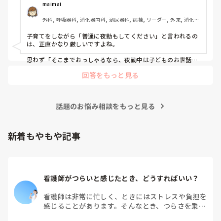
maimai
外科, 呼吸器科, 消化器内科, 泌尿器科, 病棟, リーダー, 外来, 消化器
外科
子育てをしながら「普通に夜勤もしてください」と言われるの
は、正直かなり厳しいですよね。

思わず「そこまでおっしゃるなら、夜勤中は子どものお世話を
代わりにしてくださるんですか？」と言いたくなる気持ち、よ
回答をもっと見る
く分かります。

また、「研修は自己研鑽だから」と勤務時間外に求められるこ
ともありますが、実質的に参加が必須なのであれば、それは自
話題のお悩み相談をもっと見る
己研鑽ではなく仕事だと思っています。

もちろん、学び続ける姿勢は大切です。でも、強制力のあるも
のは労働ですし、家庭や育児との両立を考えれば、何でも「頑
新着もやもや記事
張ります」と引き受けられるわけではありません。

だからこそ、「できることは精一杯頑張ります。でも、できな
いことはできません」と、自分の中でしっかり線引きをしてい
いと思います。

看護師がつらいと感じたとき、どうすればいい？
無茶な要求まで背負い込む必要はありません。できる範囲で誠
実に取り組めば、それで十分です。

看護師は非常に忙しく、ときにはストレスや負担を
感じることがあります。そんなとき、つらさを乗り
育児仲間です。出来る範囲で頑張りましょう
越えるためにはどうすればよいでしょうか？この記