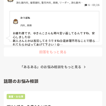
消化器内科, 循環器科, 整形外科, 病棟, リーダー, 消化器外科, 
点滴が始まったんですが、かなり末梢がとりにくく、主治医
6
・
03/26
一般病院
からは、ICで看取りになったので点滴も無理しなくていいと
言われてました。

翌日朝方、点滴刺入部が若干怪しいなとは思ってはいました
おつぼね
が、朝の状態報告で、採血オーダーが入り、糸のような血管
内科, 病棟
を時間かけて採血した状況のあと、日勤者へ送るときに、点
滴刺入部か怪しいことを伝えたら、えー！再留置してないの
お疲れ様です、ゆきんこさんも時々言い返してるんですね、安
みたいなリアクション。。

心しました😄

えっ？あなた、昨日も、その患者さんみてたのに、そのリア
新人さんとかは苦労してそうですね😰是非理不尽なことで怒ら
クションはなに？

れてたらかばってあげて下さい！😄

同時に、私は昨日の整形のオペ患の点滴が朝、漏れてたの
回答をもっと見る
私もそういう人嫌いです！
を、申し送りのあとに再留置しに行ったら、ちょうど部屋に
入ってきて(その患者さんもそのスタッフが受け持ち)点滴入
れるのは当たり前だよねぐらいの空気感かもしだしてました
笑

「あるある」のお悩み相談をもっと見る
そこへ、すぐに再留置できなかったため、本体はそこそこ残
ってるのは当たり前だし、日勤で調整できる残量なのに

話題のお悩み相談
こんなに残ってるーと言い放ち。。💢

(9時の時点で残200ぐらいで、日勤では500落とすだけです
よー、それも整形なので、流量はアバウトでいいのに。。)

私もさすがにカチンきて、本体1本しかないんだから合わせ
看護・お仕事
れるよね？て言ったら黙りましたが、本当に人をなんだと思
ってるのか。。
