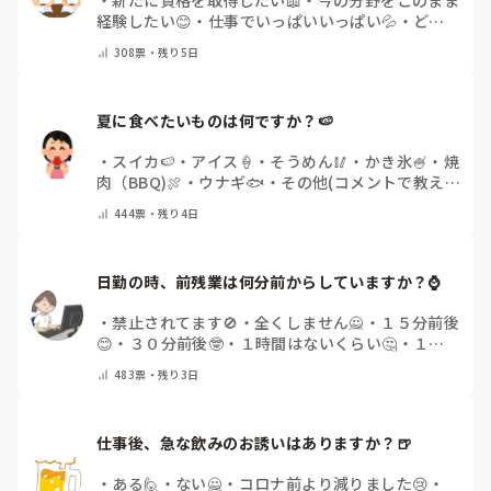
経験したい😊
・
仕事でいっぱいいっぱい💦
・
どん
な自分になりたいか探し中🧐
・
その他（コメントで
308
票・
残り5日
教えてください）
夏に食べたいものは何ですか？🍉
・
スイカ🍉
・
アイス🍦
・
そうめん🥢
・
かき氷🍧
・
焼
肉（BBQ)🍖
・
ウナギ🐟
・
その他(コメントで教え
てください)
444
票・
残り4日
日勤の時、前残業は何分前からしていますか？⌚
・
禁止されてます🚫
・
全くしません🙅
・
１５分前後
😊
・
３０分前後🤓
・
１時間はないくらい🤔
・
１時
間以上…😨
・
その他（コメントで教えて下さい）
483
票・
残り3日
仕事後、急な飲みのお誘いはありますか？🍺
・
ある🙋
・
ない🙅
・
コロナ前より減りました😢
・