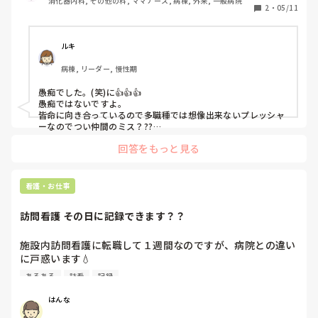
消化器内科, その他の科, ママナース, 病棟, 外来, 一般病院
ミスしたことに関しては勿論反省しています。

2
・
05/11
ただ犯人探しとまではいきませんが、こういった陰でミスが
共有されてるのって気分のいいものではないですよね。

ルキ
愚痴でした。笑
病棟, リーダー, 慢性期
愚痴でした。(笑)に👍👍👍

愚痴ではないですよ。

皆命に向き合っているので多職種では想像出来ないプレッシャ
ーなのでつい仲間のミス？??

に安心するからミスは共有に繋がって行くのでは??と思ってし
回答をもっと見る
まいます。

その場に居合わせたら周りの人を気にせず180°変わる空気が作
れるスキルを身につけてください。そうです!!顔色をうかがう
ことなく自然体❤️❤️❤️

看護・お仕事
気にしないで💪
訪問看護 その日に記録できます？？
施設内訪問看護に転職して１週間なのですが、病院との違い
に戸惑います💧

質問なのですが、スタッフみんな記録をその日のうちにしな
あるある
訪看
記録
いんですが

これ訪看あるあるなんでしょうか？？

はんな
記録はカナミックです。ケアやら観察やらで何やかんやして