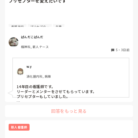
プリセプターを変えたいです
今日はこんな悶々とした気持ちだけど、明日からは忘れなき
ゃですね！

質問失礼します。

看護技術
プリセプター
先輩
4月に入職してまだ少ししか経っていないのですが、プリセ
ぱんだこぱんだ
プターを変えたいと考えています。ただ、同じ病棟の先輩で
精神科, 新人ナース
もあるため、なかなか相談することができません。

5
・
3日前
私はもともと人見知りで、自分から悩みや相談事を人に話す
ことが苦手なタイプです。

w.y
消化器内科, 病棟
プリセプターを変えたいと思った理由は、プリセプターとの
距離感です。

14年目の看護師です。

リーダーとメンターをさせてもらっています。

入職してすぐのオリエンテーションや研修でプリセプター制
プリセプターもしていました。

度について説明は受けていましたが、他病棟の同期はすでに
私は、今メンターしているのでプリセプターにプリセプティー
自分のプリセプターを知っている中で、私だけ6月頃まで誰
回答をもっと見る
のことを聞いたりしています。

がプリセプターなのか知りませんでした。知ったきっかけ
プリセプティーにも自分から話しかけています。

も、教育担当師長との面談でした。プリセプター本人から直
接伝えてもらえなかったこともあり、その頃からずっと距離
プリセプターの役割は、パンダコパンダさんのイメージどおり
新人看護師
を感じています。

です。ただ、勤務的にプリセプターと同じ日をしょっちゅう作
れないので、プリセプターを中心に教えたりフォローしていま