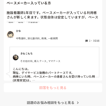
も、どこのプリセプターもこのような関わり方が一般的なの
ペースメーカー入っている方
でしょうか。

施設看護師1年目です。ペースメーカーが入っている利用者
プリセプターを変えたいと思っていますが、今の時期に変更
さんが新しく来ます。状態自体は安定していますが、ペース
をお願いすると、同じ病棟で働く先輩後輩という関係もあり
メーカー入っている方の観察や注意した方がいい点あれば教
ますし、今後も教えていただく立場なので、とても気まずく
施設
勉強
正看護師
えていただきたいです。
なってしまうのではないかと不安で、なかなか言い出せませ
ひな
ん。

呼吸器科, 消化器内科, 病棟, 一般病院
このような場合、どうしたらよいでしょうか。

2
・
3日前
長文の質問失礼します🙇‍♀️
きなこもち
その他の科, 新人ナース, ママナース
こんにちは。

現在、デイサービス勤務のパートナースです。

病棟にいた時、ペースメーカーの患者さんを受け持っていた時
(状態安定)は、

バイタルに付随する不整脈がないが無いか、創部の状態など

回答をもっと見る
ペースメーカーがきちんと作動されていない・不整脈のサイン
の場合があるため、

目眩やふらつきなどが現れることがあるためそのような事を観
察していました。

話題のお悩み相談をもっと見る
参考になれば幸いです。