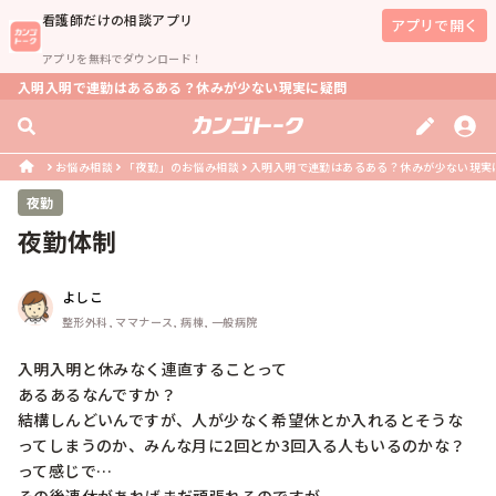
看護師
だけの相談アプリ
アプリで開く
アプリを無料でダウンロード！
入明入明で連勤はあるある？休みが少ない現実に疑問
お悩み相談
「夜勤」のお悩み相談
入明入明で連勤はあるある？休みが少ない現実
夜勤
夜勤体制
よしこ
整形外科, ママナース, 病棟, 一般病院
入明入明と休みなく連直することって

あるあるなんですか？

結構しんどいんですが、人が少なく希望休とか入れるとそうな
ってしまうのか、みんな月に2回とか3回入る人もいるのかな？
って感じで…
