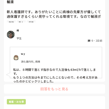
輸液
すが、みんなで１年生を教えるみたいなかんじです。

また、人見知りな性格もあって、研修で学んだ看護技術を練
何に悩んでいるのか、どんな技術が苦手なのかなどはプリセプ
習するために先輩へお願いすることが「迷惑ではないか」と
ターを窓口にしている感じです。

新人看護師です。ありがたいことに病棟の先輩方が優しくて
思ってしまい、なかなか声をかけることができません。その
過保護すぎるくらい見守ってくれる環境です。なので輸液ポ
点については、自分自身でも改善しなければいけないと思っ
プリセプターが自分の役割を分かっていないのか、自分がプリ
ンプも最近になってするようになりました。500mlを8時間
ています。

セプターになっていること自体分かっていないのかもしれませ
勉強
新人
病棟
で落とす指示なので1時間あたり63mlですが、途中でシャワ
ん。

先輩に話しかけずらいのは良く分かりますが、自分がプリセプ
ーするためにロックをしてシャワー後に再開する場合の輸液
一方で、プリセプターは放任主義なのか、研修内容や看護技
柊
ティーになっていること挨拶にいきましたか？

ポンプの設定の仕方が病棟に2通りあります。当初の予定通
術の練習状況について聞かれることはほとんどありません。
学生
り、500mlの63ml/hで設定する方と、残量をシャワー後から
「今のうちに練習した方がいいよ」と言われることはありま
6
・
2日前
今は８月なので、パンダコパンダさんの状況が良くなっている
終了予定までの時間で割って、残量と新しく求めた1時間あ
すが、それ以上の関わりは特にありません。

といいなって思います。

たりの量を設定してる方の2通りあります。先輩に聞きたい
あなたが考えている、同じ病棟だから言いにくいって分かりま
す。私なら、変えたいってことは言わずに周りにいる先輩に聞
のですがどちらかのやり方が間違ってる場合、先輩の間違い
私のイメージでは、プリセプターは一緒に技術練習をしてく
w.y
いたり技術練習の相手をお願いします。

を指摘する形になるのが怖くてまだ聞けてないです。みなさ
れたり、定期的に悩みや困っていることを聞いてくれたりす
話しかけやすい先輩はいますか？

消化器内科, 病棟
んはどちらでしているのか教えていただきたいです。
る存在だと思っていました。しかし、実際にはそのような関
わりはなく、面談などもありません。そのため、ずっと距離
今は大事な時なので、色んな事に悩むのはよく分かります。

私は、８時間で落とす指示なので入浴後も63ml/hで落としま
を感じています。

変えて欲しいって言ったあとの環境が悪いほうに変わってしま
す。

わないか心配なので、その日にフォローについてくれた先輩に
もう１つの方法は今までにしたことないので、その考え方があ
話しかけたら良いのかなって思います。

ったのかとビックリしました。
一方で、他の先輩方は普段の会話の中で「何か困っているこ
とはない？」と気にかけてくださることが多く、そのような
プリセプターが付くのが1番いいですが、あまり関わり方を知
回答をもっと見る
関わりを感じています。しかし、プリセプターに対してはそ
らなそうなので。私なら、プリセプターに話を聞きたいところ
のような印象を持てません。

ですが‥。

看護・お仕事
パンダコパンダさんの今の状況が良くなっていることを願って
これは私の考え方がおかしいだけなのでしょうか。それと