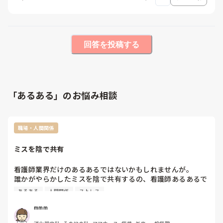
回答を投稿する
「あるある」のお悩み相談
職場・人間関係
ミスを陰で共有
看護師業界だけのあるあるではないかもしれませんが。

誰かがやらかしたミスを陰で共有するの、看護師あるあるで
すよね…

あるある
人間関係
ストレス
まさに今日、私が良かれと思ってまとめておいた書類が中途
半端だったようで、誰がやったの？信じられない、と共有さ
mmm
れてました。そしてその場に居合わせました笑
