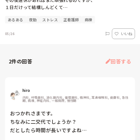
その後連休があればまだ頑張れるのですが、

１日だけって結構しんどくて…
あるある
夜勤
ストレス
正看護師
病棟
05/26
いいね
2
件の回答
回答する
hiro
内科, 呼吸器科, 消化器内科, 循環器科, 精神科, 耳鼻咽喉科, 皮膚科, 急性
期, 病棟, 神経内科, 一般病院, 慢性期
おつかれさまです。

ちなみに二交代でしょうか？

だとしたら時間が長いですよね…
