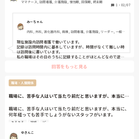
ママナース, 訪問看護, 介護施設, 慢性期, 回復期, 終末期
たら記録する時間が無いって感じで…

1
・
02/07
皆さんその日のうちに終わらせてます？？
みーちゃん
内科, 外科, 消化器内科, 病棟, 訪問看護, 介護施設, リーダー, 一般病
院
現在施設内訪問看護で働いています。

記録は訪問時間内に基本していますが、時間がなくて難しい時
は訪問後に書いています。

私の職場はその日のうちに記録することがほとんどなので逆に
びっくりです。
回答をもっと見る
職場・人間関係
職場に、苦手な人はいて当たり前だと思いますが、本当に、
何年経っても苦手...
職場に、苦手な人はいて当たり前だと思いますが、本当に、
何年経っても苦手でしょうがないスタッフがいます。

久しぶりに、本当にキライだわと思いました(笑)

あるある
誤嚥
IC
これも、看護師あるあるですけど

そのスタッフは、前日が日勤で、私は夜勤入りで、そのスタ
ゆきんこ
ッフが受け持った患者さんが、誤嚥性肺炎疑いで欠食になり