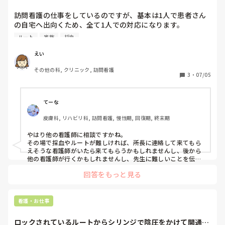
訪問看護の仕事をしているのですが、基本は1人で患者さん
の自宅へ出向くため、全て1人での対応になります。

採血やルート確保が難しい患者さんや、ご家族さんが少し難
ルート
家族
採血
しい方などもいます。

慣れている患者さまなら問題ないのですが、そういった患者
えい
さんの場合、緊張やプレッシャーも感じることもあります。

その他の科, クリニック, 訪問看護
訪問看護されているみなさんは、そういった場面はあります
3
・
07/05
か？また、そういった場合どのようにしていますか？
てーな
皮膚科, リハビリ科, 訪問看護, 慢性期, 回復期, 終末期
やはり他の看護師に相談ですかね。

その場で採血やルートが難しければ、所長に連絡して来てもら
えそうな看護師がいたら来てもらうかもしれませんし、後から
他の看護師が行くかもしれませんし、先生に難しいことを伝え
てくれるかもしれません。難しい利用者さんや家族の対応、初
回答をもっと見る
めてor久々に行く利用者さんの時は行く前に看護師に相談した
り、終わってから相談したりしてます。

ひとりで抱え込まず、周りに相談することが大切だなと思いま
す。私の教訓です😆
看護・お仕事
ロックされているルートからシリンジで陰圧をかけて開通さ