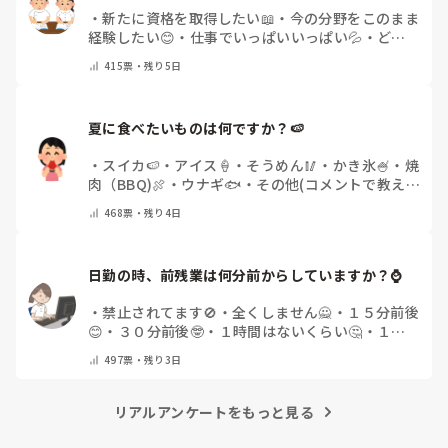
・
新たに資格を取得したい📖
・
今の分野をこのまま
経験したい😊
・
仕事でいっぱいいっぱい💦
・
どん
な自分になりたいか探し中🧐
・
その他（コメントで
415
票・
残り5日
教えてください）
夏に食べたいものは何ですか？🍉
・
スイカ🍉
・
アイス🍦
・
そうめん🥢
・
かき氷🍧
・
焼
肉（BBQ)🍖
・
ウナギ🐟
・
その他(コメントで教え
てください)
468
票・
残り4日
日勤の時、前残業は何分前からしていますか？⌚
・
禁止されてます🚫
・
全くしません🙅
・
１５分前後
😊
・
３０分前後🤓
・
１時間はないくらい🤔
・
１時
間以上…😨
・
その他（コメントで教えて下さい）
497
票・
残り3日
リアルアンケートをもっと見る