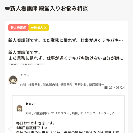
👑新人看護師 殿堂入りお悩み相談
新人看護師
👑殿堂入り
新人看護師です。まだ業務に慣れず、仕事が遅くテキパキ動
けない自分が嫌に...
新人看護師です。

まだ業務に慣れず、仕事が遅くテキパキ動けない自分が嫌に
なります。

先輩
1年目
新人
また、その日の指導者がサバサバしていて怖いと、頭が真っ
白になりオドオドしてしまいます。先輩方はこんな時どのよ
チミー
うに乗り越えてきたのか教えていただきたいです。
内科, 呼吸器科, 消化器内科, 循環器科, 整形外科, 泌尿器科, 
21
・
06/24
新人ナース, 病棟, 神経内科, 一般病院
あみい
外科, 消化器内科, プリセプター, 病棟, クリニック, リーダー, 消化
器外科, 回復期, 終末期
毎日おつかれさまです。

4年目看護師です☺️

自分の仕事の出来なさとか、先輩の威圧に耐えながら毎日大変