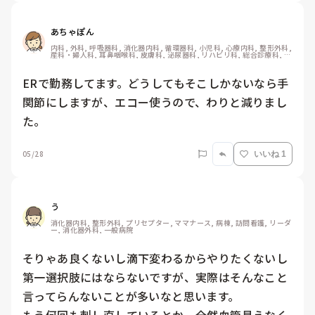
あちゃぽん
内科, 外科, 呼吸器科, 消化器内科, 循環器科, 小児科, 心療内科, 整形外科, 
産科・婦人科, 耳鼻咽喉科, 皮膚科, 泌尿器科, リハビリ科, 総合診療科, 救
急科, 超急性期, ICU, CCU, HCU, その他の科, ママナース, 外来, 神経内
科, 脳神経外科, NICU, 消化器外科, 一般病院, 慢性期, 回復期, 終末期, オ
ペ室, 透析, 検診・健診
ERで勤務してます。どうしてもそこしかないなら手
関節にしますが、エコー使うので、わりと減りまし
た。
05/28
いいね 1
う
消化器内科, 整形外科, プリセプター, ママナース, 病棟, 訪問看護, リーダ
ー, 消化器外科, 一般病院
そりゃあ良くないし滴下変わるからやりたくないし
第一選択肢にはならないですが、実際はそんなこと
言ってらんないことが多いなと思います。
