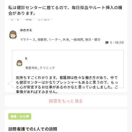
私は健診センターに居てるので、毎日採血やルート挿入の機
会があります。

決して採血に自信はなく、毎回ドキドキしながら採血してい
ルート
採血
メンタル
ます。

何回やっても度胸がつくことはなく、採血時に「取りにくい
ほのかえ
です。」「一回でお願いします」「ここで取ってください」
ママナース, 保健師, リーダー, 外来, 一般病院, 検診・健診
「痛くないようにお願いします」なと圧が強い人が複数居て
4
・
06/08
ます。

そんな人を跳ね返せるぐらいのメンタルになる方法はありま
すか？
k
美容外科, クリニック
気持ちすごくわかります。看護師は色々な働き方があり、中で
も健診センターはかなりプレッシャーもあると思うので、もっ
と心が安定するお仕事があるのかなと思っていましました。ご
事情があればすみません。
回答をもっと見る
看護・お仕事
訪問看護での1人での訪問