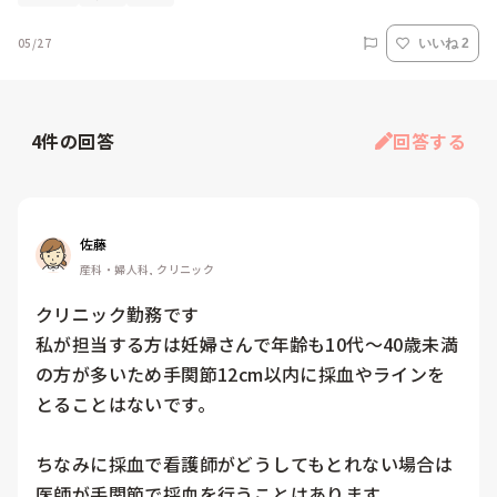
05/27
いいね 2
4
件の回答
回答する
佐藤
産科・婦人科, クリニック
クリニック勤務です

私が担当する方は妊婦さんで年齢も10代〜40歳未満
の方が多いため手関節12cm以内に採血やラインを
とることはないです。

ちなみに採血で看護師がどうしてもとれない場合は