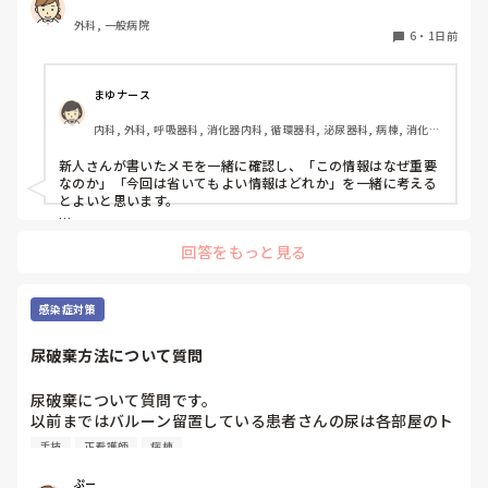
外科, 一般病院
6
・
1日前
まゆナース
内科, 外科, 呼吸器科, 消化器内科, 循環器科, 泌尿器科, 病棟, 消化器
外科, 一般病院
新人さんが書いたメモを一緒に確認し、「この情報はなぜ重要
なのか」「今回は省いてもよい情報はどれか」を一緒に考える
とよいと思います。

ただ間違いを指摘するのではなく、患者さんの状態や報告の目
回答をもっと見る
的に照らして振り返ることで、重要度を判断する力が少しずつ
身につくのではないでしょうか。最初は情報を多く書いてしま
うことも自然だと思うので、繰り返し一緒に整理しながら、必
要な内容を選べるよう支援するとよいと思います。
感染症対策
尿破棄方法について質問
尿破棄について質問です。

以前まではバルーン留置している患者さんの尿は各部屋のト
イレに破棄する形でしたが、感染予防上汚物処理室でのみ破
手技
正看護師
病棟
棄に代わり1人ウロバッグ空っぽにしたらその尿はすぐに汚
物処理室に持っていくという非効率な方法になってます。尿
ぷー