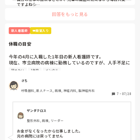
ですよね💦

私も新人を経験して、また、今の新人さんをみているとこの時
回答をもっと見る
期にテキパキ動くのはやっぱり難しいのではないかなーと思い
ます。日々の業務についていくので今は手いっぱいだと思いま
す。

私もたくさんいろんなことを言われてきました😂

新人看護師
👑殿堂入り
私も言われた時に「すみません💦」と言いながらも心の中では
「しょうがないでしょ！」と生意気なこと思っていました笑

休職の目安
成長するための通過点！と思って勉強や振り返りを頑張って、
進んでいくのみだとわたしは思います。

つらくて先輩に相談した時は、「できないのは当たり前。毎日
今年の4月に入職した1年目の新人看護師です。

出勤するだけでそれでは100点だよ」と言われたことがあり、
現在、市立病院の病棟に勤務しているのですが、人手不足に
その言葉に救われて辞めずに続けることができました☺️

よる業務多忙や残業、ひとり立ちに向けて先輩看護師からの
いろいろ言う人はたくさんいますが、「いろんな人がいるな
辞めたい
1年目
メンタル
指導が厳しくなったことが理由でストレスが溜まり、頭痛や
ー」ぐらいに思ってください☺️笑

胃痛、吐き気等の不調が出て心療内科に受診しました。心療
さち
無理しすぎず、頑張ってくださいね。
内科の先生からは軽度のうつ症状が出ているから抗うつ薬の
呼吸器科, 新人ナース, 病棟, 神経内科, 脳神経外科
内服を始めましょうと言われ、内服し始めました。

7
・
07/28
最近、仕事に行きたくなさすぎて前日の夜から身体が動かな
くなります。仕事に行っても集中できずミスしそうで怖いと
も感じています。休職したいと思いつつも甘えているような
ザンダクロス
気がして迷っています。

整形外科, 病棟, リーダー
休職したことがある人、あるいは休職している人は何を目安
お金がなくなったから仕事しました。

に休職されましたか？
元の病院には戻ってません