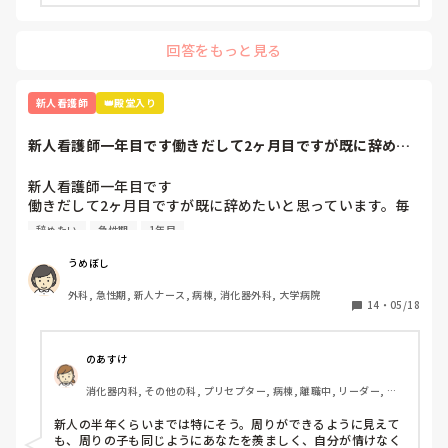
回答をもっと見る
新人看護師
👑殿堂入り
新人看護師一年目です働きだして2ヶ月目ですが既に辞めた
いと思っています...
新人看護師一年目です

働きだして2ヶ月目ですが既に辞めたいと思っています。毎
日自分の仕事の出来なさが不甲斐なくて泣きそうになりなが
辞めたい
急性期
1年目
ら働いてます。先輩看護師の方もこのくらいも分からないの
あき、できないのと呆れられています。私の勉強不足もそう
うめぼし
ですが、毎日疲れて帰って全然勉強できていません。それに
外科, 急性期, 新人ナース, 病棟, 消化器外科, 大学病院
も焦っています。他の同期ができることがわたしにはできな
14
・
05/18
い、、

そもそもメンタルが弱すぎて何気ない先輩の一言をきにして
しまったり人目を気にしすぎてうまく動けません。こんな性
のあすけ
格にも疲れてしまいます

消化器内科, その他の科, プリセプター, 病棟, 離職中, リーダー, 消
こんな感じではどこに行っても使いものにならないと思いま
化器外科, 大学病院
すが今が辛いです。

新人の半年くらいまでは特にそう。周りができるように見えて
こんなに早く辞められた方いますか？その後どうでしたか。

も、周りの子も同じようにあなたを羨ましく、自分が情けなく