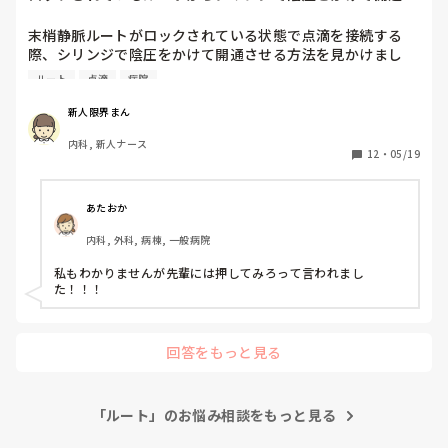
せる方法
末梢静脈ルートがロックされている状態で点滴を接続する
際、シリンジで陰圧をかけて開通させる方法を見かけまし
た。しかし、どの程度の陰圧が適切なのかや、正しい手順が
ルート
点滴
病院
分かりません。安全に行うための方法や注意点について教え
ていただけると助かります。

新人限界まん
三方活栓じゃないです。
内科, 新人ナース
12
・
05/19
あたおか
内科, 外科, 病棟, 一般病院
私もわかりませんが先輩には押してみろって言われまし
た！！！
回答をもっと見る
「ルート」のお悩み相談をもっと見る