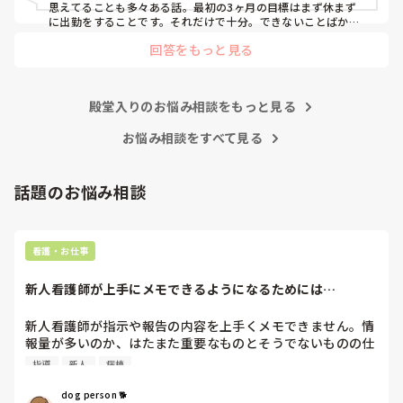
この先の選択や決断が不安ですがいろいろアドバイス頂ける
思えてることも多々ある話。最初の3ヶ月の目標はまず休まず
と嬉しいです。

に出勤をすることです。それだけで十分。できないことばかり
で、迷惑かけて当然なんです。最初から迷惑かけないで働ける
長くなりましたがよろしくお願いします。
回答をもっと見る
人なんていませんよ。

ここで辞めてしまったら、きっと何処へ行っても、つまづいた
ら辞める、辛くなったら辞める、そんな看護師人生になってし
まいます。ここで踏ん張れたら、それは一生あなたの財産にな
殿堂入りのお悩み相談をもっと見る
るし強み、自信に変わってくれます。諦めないで欲しいと思い
ます。
お悩み相談をすべて見る
話題のお悩み相談
看護・お仕事
新人看護師が上手にメモできるようになるためには…
新人看護師が指示や報告の内容を上手くメモできません。情
報量が多いのか、はたまた重要なものとそうでないものの仕
分けができないのか…  肝心な事柄を逃してしまいます。何
指導
新人
病棟
かよい指導方法はないでしょうか？　出来るだけゆっくり指
示・報告するよう皆で努力しています。
dog person 🐕