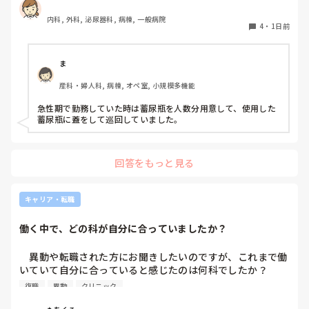
破棄人数は10人近くになるので病室と汚物処理室を10往復
内科, 外科, 泌尿器科, 病棟, 一般病院
する形に。結果尿破棄に時間がかかってます。

4
・
1日前
以前の病院では尿破棄用ワゴン下段に蓄尿袋を患者さん分セ
ットしワゴン下段に乗せて破棄していき最後まとめて汚物処
理室で破棄してたのでその方法はダメなのか？と疑問抱いて
ま
ます。もちろん汚物見えないようワゴンにカバーする等対策
産科・婦人科, 病棟, オペ室, 小規模多機能
して。

皆さんの病棟ではどのような方法取られてますか？
急性期で勤務していた時は蓄尿瓶を人数分用意して、使用した
蓄尿瓶に蓋をして巡回していました。
回答をもっと見る
キャリア・転職
働く中で、どの科が自分に合っていましたか？
　異動や転職された方にお聞きしたいのですが、これまで働
いていて自分に合っていると感じたのは何科でしたか？

また、どんなところが合っていると感じましたか？

復職
異動
クリニック
私はこれまで脳神経外科、リハビリ科、透析室と経験しまし