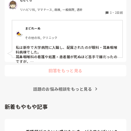
もちくろ
たが、どこもしっくり来なくて悩んでいます…。次回の転職
リハビリ科, ママナース, 病棟, 一般病院, 透析
の参考にさせていただきたいです😭
1
・
2日前
まどれーぬ
その他の科, クリニック
私は新卒で大学病院に入職し、配属されたのが眼科・耳鼻咽喉
科病棟でした。

耳鼻咽喉科の看護や処置・患者層が死ぬほど苦手で嫌だったの
ですが、

眼科は自分に合っていて好きだったので、そこからずーっと眼
回答をもっと見る
科で働いています。

大学病院に在籍していると必ず異動があるため、永遠に眼科病
棟に居続けることは不可能なので、

話題のお悩み相談をもっと見る
異動の声がかかる前に眼科クリニックに転職しました。

そこから先は何か所か眼科クリニックを転々として今の職場に
至る、という感じです。
新着もやもや記事