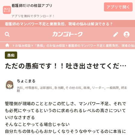
看護師
だけの相談アプリ
アプリで開く
アプリを無料でダウンロード！
看護師のマンパワー不足と業務負担、現場の悩みは解決できる？
お悩み相談
「愚痴」のお悩み相談
看護師のマンパワー不足と業務負担、現場の悩
愚痴
ただの愚痴です！！吐き出させてくださ
い
ちょこまる
外科, 呼吸器科, 泌尿器科, 急性期, その他の科, 病棟, リーダー, 一般病院, 終末
期
管理側が現場のこととかこの忙しさ、マンパワー不足、それで
も必死にやってるというのに求められるレベルの高さについて
いけなさすぎる

そんなことやってる場合じゃない

自分たちの体も心もおかしくなりそうな中やってるのに本当に