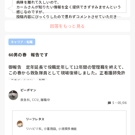
病棟を離れて久しいので、

カールさんが知りたい情報を全く提供できずすみませんという
感じなのですが、

投稿内容にびっくりしたので思わずコメントさせていただきま
した🙇🏻‍♀️

回答をもっと見る
今ってそんな感じなんですか⁈ꙨꙻꙨꙻ

確かに、学生の挨拶ガン無視はいかがなものかと昔から思って
キャリア・転職
はいましたが、

“挨拶できたら褒める”だなんて、

60男の春　報告です
そんな感じでこれから色々とやってくる荒波に立ち向かうこと
ができるのだろうか……

と思ってしまいました😓
御報告　定年延長で役職定年して12年間の管理職を終えて、
この春から救急隊員として現場復帰しました。正看護師免許
を有する救命士とはいえ、救命士としてはまだ活動できず、
モチベーション
転職
救急車運転手としてとりあえず1ヶ月持ちました。道は分か
らねえし、隊長はうるさいし…でも私のようなリサイクル品
ピーポマン
を育てようとしているのでありがたく思います。秋までに救
救急科, CCU, 離職中
命士として活動し認定気管挿管と認定薬剤投与資格を復活さ
5
・
05/06
せて活動したいと思ってます。ただ今は病の人や怪我人の方
に寄り添って声をかけることに管理職ではできなかっので喜
びを感じています。そんなわけでピーポーマン復活なのであ
リーフレタス
ります。運転下手なので道を譲ってくださいね〜皆さん〜
リハビリ科, 介護施設, 小規模多機能