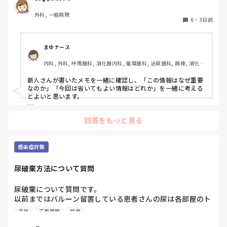
その後、特にミスなく退勤

外科, 一般病院
6
・
3日前
怖くなった。

やっぱり看護師には戻れないな。

まゆナース
全部、全部、思い出す。

内科, 外科, 呼吸器科, 消化器内科, 循環器科, 泌尿器科, 病棟, 消化器
心臓がギュッとなる。

外科, 一般病院
新人さんが書いたメモを一緒に確認し、「この情報はなぜ重要
看護師

なのか」「今回は省いてもよい情報はどれか」を一緒に考える
とよいと思います。

看護師…。

ただ間違いを指摘するのではなく、患者さんの状態や報告の目
回答をもっと見る
的に照らして振り返ることで、重要度を判断する力が少しずつ
大丈夫、もうあの人とは関わらないから。

身につくのではないでしょうか。最初は情報を多く書いてしま
大丈夫、多分気づかれてないから。

うことも自然だと思うので、繰り返し一緒に整理しながら、必
大丈夫、大丈夫…。

要な内容を選べるよう支援するとよいと思います。
感染症対策
こわい。つらい。

尿破棄方法について質問
私はまだここにいた。

尿破棄について質問です。

抜け出せてなかったんだ。
以前まではバルーン留置している患者さんの尿は各部屋のト
イレに破棄する形でしたが、感染予防上汚物処理室でのみ破
手技
正看護師
病棟
棄に代わり1人ウロバッグ空っぽにしたらその尿はすぐに汚