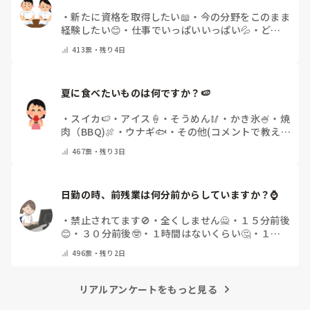
・
新たに資格を取得したい📖
・
今の分野をこのまま
経験したい😊
・
仕事でいっぱいいっぱい💦
・
どん
な自分になりたいか探し中🧐
・
その他（コメントで
413
票・
残り4日
教えてください）
夏に食べたいものは何ですか？🍉
・
スイカ🍉
・
アイス🍦
・
そうめん🥢
・
かき氷🍧
・
焼
肉（BBQ)🍖
・
ウナギ🐟
・
その他(コメントで教え
てください)
467
票・
残り3日
日勤の時、前残業は何分前からしていますか？⌚
・
禁止されてます🚫
・
全くしません🙅
・
１５分前後
😊
・
３０分前後🤓
・
１時間はないくらい🤔
・
１時
間以上…😨
・
その他（コメントで教えて下さい）
496
票・
残り2日
リアルアンケートをもっと見る