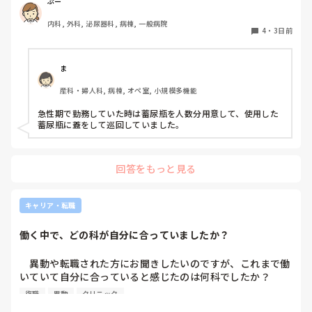
物処理室に持っていくという非効率な方法になってます。尿
ぷー
破棄人数は10人近くになるので病室と汚物処理室を10往復
内科, 外科, 泌尿器科, 病棟, 一般病院
する形に。結果尿破棄に時間がかかってます。

4
・
3日前
以前の病院では尿破棄用ワゴン下段に蓄尿袋を患者さん分セ
ットしワゴン下段に乗せて破棄していき最後まとめて汚物処
理室で破棄してたのでその方法はダメなのか？と疑問抱いて
ま
ます。もちろん汚物見えないようワゴンにカバーする等対策
産科・婦人科, 病棟, オペ室, 小規模多機能
して。

皆さんの病棟ではどのような方法取られてますか？
急性期で勤務していた時は蓄尿瓶を人数分用意して、使用した
蓄尿瓶に蓋をして巡回していました。
回答をもっと見る
キャリア・転職
働く中で、どの科が自分に合っていましたか？
　異動や転職された方にお聞きしたいのですが、これまで働
いていて自分に合っていると感じたのは何科でしたか？

また、どんなところが合っていると感じましたか？

復職
異動
クリニック