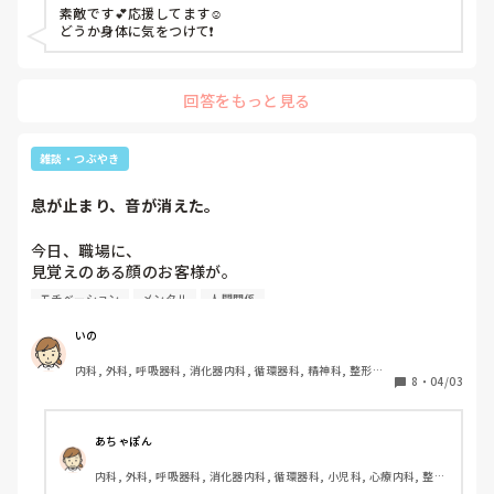
素敵です💕応援してます☺️

どうか身体に気をつけて❗
回答をもっと見る
雑談・つぶやき
息が止まり、音が消えた。
今日、職場に、

見覚えのある顔のお客様が。

声もなんだか聞き覚えが…。

モチベーション
メンタル
人間関係
お母様と2人で来ていたみたい。

いの
内科, 外科, 呼吸器科, 消化器内科, 循環器科, 精神科, 整形外
私

8
・
04/03
科, 皮膚科, 泌尿器科, 急性期, その他の科, 新人ナース, 病棟, 
｢画面のタッチで操作をお願い致します｣

訪問看護, 介護施設, 老健施設, 離職中, 脳神経外科, 終末期
見覚えのあるお客様

あちゃぽん
｢コレ(クーポン)使えますか？｣

内科, 外科, 呼吸器科, 消化器内科, 循環器科, 小児科, 心療内科, 整形
外科, 産科・婦人科, 耳鼻咽喉科, 皮膚科, 泌尿器科, リハビリ科, 総