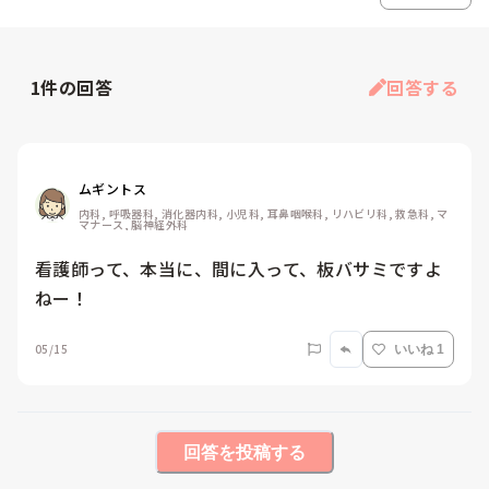
1
件の回答
回答する
ムギントス
内科, 呼吸器科, 消化器内科, 小児科, 耳鼻咽喉科, リハビリ科, 救急科, マ
マナース, 脳神経外科
看護師って、本当に、間に入って、板バサミですよ
ねー！
05/15
いいね 1
回答を投稿する