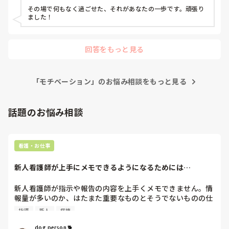
私

合診療科, 救急科, 超急性期, ICU, CCU, HCU, その他の科, ママナー
その場で何もなく過ごせた、それがあなたの一歩です。頑張り
｢はい、スキャン致しますね｣

ス, 外来, 神経内科, 脳神経外科, NICU, 消化器外科, 一般病院, 慢性
ました！
期, 回復期, 終末期, オペ室, 透析, 検診・健診
目を見てちゃんと話した。

で、思い出した。

回答をもっと見る
あ、私をいじめてた先輩看護師だ。

息が止まった。

「モチベーション」のお悩み相談をもっと見る
お店のBGMもレジの操作音も消えた。

話題のお悩み相談
あ…やばい…怖い…早く帰って。

多分ほんの1分とか2分とか。

たったそれだけの時間。

看護・お仕事
あの時の全部が蘇った。

新人看護師が上手にメモできるようになるためには…
頭の中をぐしゃぐしゃにしながら。

新人看護師が指示や報告の内容を上手くメモできません。情
最悪。

報量が多いのか、はたまた重要なものとそうでないものの仕
分けができないのか…  肝心な事柄を逃してしまいます。何
いや、集中しろ自分。

指導
新人
病棟
かよい指導方法はないでしょうか？　出来るだけゆっくり指
負けるな、大丈夫。

示・報告するよう皆で努力しています。
dog person 🐕