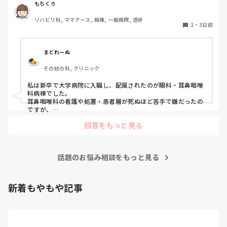
私はこれまで脳神経外科、リハビリ科、透析室と経験しまし
もちくろ
たが、どこもしっくり来なくて悩んでいます…。次回の転職
リハビリ科, ママナース, 病棟, 一般病院, 透析
の参考にさせていただきたいです😭
1
・
3日前
まどれーぬ
その他の科, クリニック
私は新卒で大学病院に入職し、配属されたのが眼科・耳鼻咽喉
科病棟でした。

耳鼻咽喉科の看護や処置・患者層が死ぬほど苦手で嫌だったの
ですが、

眼科は自分に合っていて好きだったので、そこからずーっと眼
回答をもっと見る
科で働いています。

大学病院に在籍していると必ず異動があるため、永遠に眼科病
棟に居続けることは不可能なので、

話題のお悩み相談をもっと見る
異動の声がかかる前に眼科クリニックに転職しました。

そこから先は何か所か眼科クリニックを転々として今の職場に
至る、という感じです。
新着もやもや記事