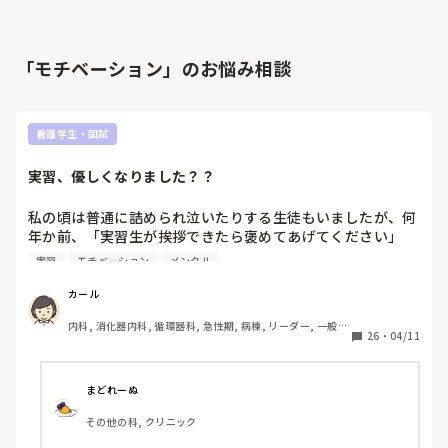
「モチベーション」のお悩み相談
看護学生・国試
実習、優しくなりました？？
私の頃は普通に詰められ泣いたりする生徒もいましたが、何
年か前、「実習生が挨拶できたら褒めてあげてください」
と、その学校の指導者から言われたとの話がありました。

実習
モチベーション
メンタル
流石にそんな甘やかしていいものか…と思いましたが、最近
の実習の具合が知りたく投稿させていただきました。
カール
内科, 消化器内科, 循環器科, 急性期, 病棟, リーダー, 一般病
26
・
04/11
院, 大学病院, 慢性期, 終末期
まどれーぬ
その他の科, クリニック