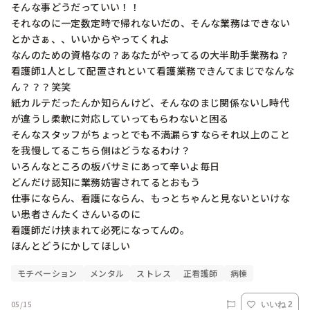
そんな事どうだっていい！！

それなのに一定数定時で帰れないだの、そんな業務はできない
とかさぁ、、いいからやってくれよ

なんのための資格なの？あなたがやってるの大半助手業務ね？
看護師1人として配置されといて看護業務できんてまじでなんな
ん？？？笑笑

紙カルテだったんか知らんけど、そんなのまじ関係ないし時代
が違うし柔軟に対応していってもらわないと困る

そんなスタッフがちょっとでも不満漏らすならそれ以上のこと
を我慢してるこちら側はどうなるわけ？

いろんなところの板バサミにあって辛いよ毎日

どんだけ認知に業務妨害されてるとおもう

仕事にならん、看護にならん、もっとちゃんと見ないといけな
い患者さんたくさんいるのに

看護師だけ挟まれて必死になってんの。

ほんとどうにかしてほしい
モチベーション
メンタル
ストレス
正看護師
病棟
05/15
いいね 2