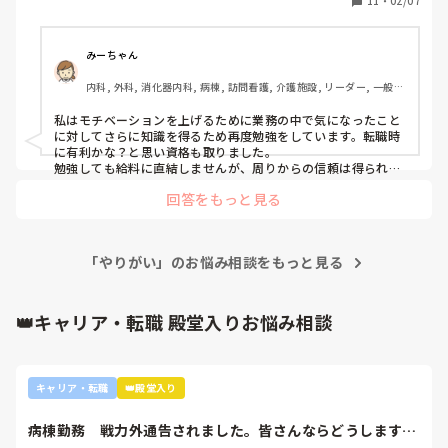
11
・
02/07
皆さんは、自分の成長を実感したり、やりがいを感じるため
に意識していることはありますか。
みーちゃん
内科, 外科, 消化器内科, 病棟, 訪問看護, 介護施設, リーダー, 一般病
院
私はモチベーションを上げるために業務の中で気になったこと
に対してさらに知識を得るため再度勉強をしています。転職時
に有利かな？と思い資格も取りました。

勉強しても給料に直結しませんが、周りからの信頼は得られる
のかなと思っています。

回答をもっと見る
モチベーションを上げることを考えられるねむさんはとっても
素晴らしいです！
「やりがい」のお悩み相談をもっと見る
👑キャリア・転職 殿堂入りお悩み相談
キャリア・転職
👑殿堂入り
病棟勤務　戦力外通告されました。皆さんならどうします