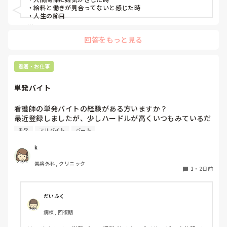
・給料と働きが見合ってないと感じた時

・人生の節目

回答をもっと見る
看護・お仕事
単発バイト
看護師の単発バイトの経験がある方いますか？

最近登録しましたが、少しハードルが高くいつもみているだ
けです。

単発
アルバイト
パート
1度行ってもういいかなと言っている知り合いもいて、どの
ような雰囲気なのか知りたいです。
k
美容外科, クリニック
1
・
2日前
だいふく
病棟, 回復期