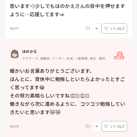
思います💨少しでもほのかえさんの背中を押せます
ように…応援してます📣
06/07
いいね 3
ほのかえ
質問主
ママナース, 保健師, リーダー, 外来, 一般病院, 検診・健診
暖かいお言葉ありがとうございます。

ほんとに、育休中に勉強しといたらよかったとすご
く思ってます😂

その努力素晴らしいですね👏🏻👏🏻

働きながら次に進めるように、コツコツ勉強してい
きたいと思います😿😿
06/08
いいね 2