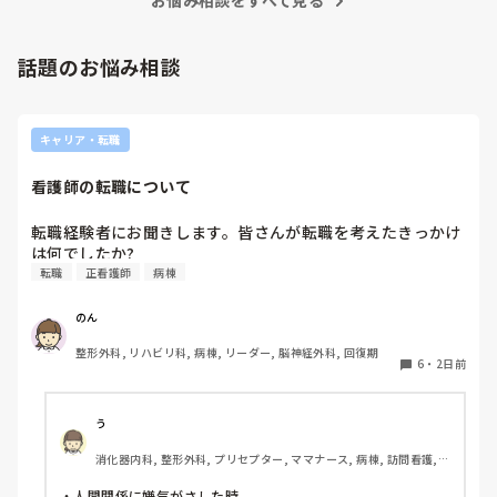
お悩み相談をすべて見る
話題のお悩み相談
キャリア・転職
看護師の転職について
転職経験者にお聞きします。皆さんが転職を考えたきっかけ
は何でしたか?
転職
正看護師
病棟
のん
整形外科, リハビリ科, 病棟, リーダー, 脳神経外科, 回復期
6
・
2日前
う
消化器内科, 整形外科, プリセプター, ママナース, 病棟, 訪問看護, 
リーダー, 消化器外科, 一般病院
・人間関係に嫌気がさした時
