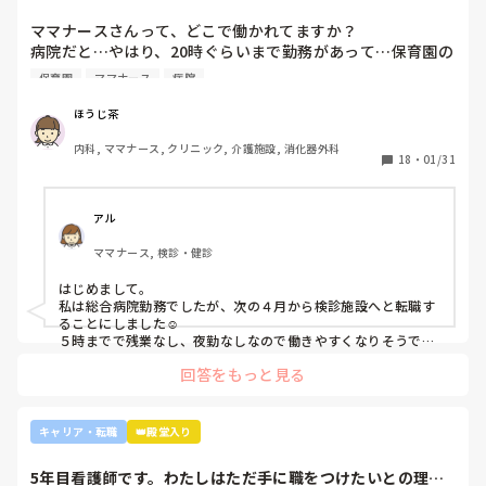
はり、20時ぐら...
しまうものですが(>_<)

他の先輩にも何人か相談しましたが『ぶっちゃけそこまです
ママナースさんって、どこで働かれてますか？

るかな？』『自分ならそこまでされたら辞めるよ』とのこ
病院も規模やいろいろ取り組んでいることが違うので、探して
病院だと…やはり、20時ぐらいまで勤務があって…保育園の
と。

みるとおもしろいですよ。ただ、転職するなら3年は基礎をつ
お迎えが間に合わないことが多くて…

師長さんの言ってることも確かに理解できますが

けてもいいのかなと思います。中途採用は即戦力を期待されま
保育園
ママナース
病院
みなさんの意見聞かせていただきたいです！
す。
私も、正直あまり健診センターや外来にはあまり魅力を感じ
てないですし、病棟での臨床経験を積んで学んでいきたいと
ほうじ茶
気持ちがあります。

内科, ママナース, クリニック, 介護施設, 消化器外科
・転職する

18
・
01/31
・とりあえず外来や健診センターで我慢する

アル
ママナース, 検診・健診
はじめまして。

私は総合病院勤務でしたが、次の４月から検診施設へと転職す
ることにしました☺️

５時までで残業なし、夜勤なしなので働きやすくなりそうです
☺️お子さん小さいと悩みますよね😢
回答をもっと見る
キャリア・転職
👑殿堂入り
5年目看護師です。わたしはただ手に職をつけたいとの理由