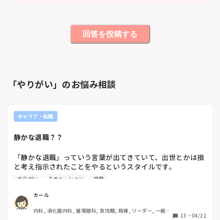
回答を投稿する
「やりがい」のお悩み相談
キャリア・転職
静かな退職？？
「静かな退職」っていう言葉が出てきていて、出世とかは損
と考え指示されたことをやるというスタイルです。

前の職場でも管理職にだけは絶対ならないっていう方がいま
やりがい
モチベーション
退職
したが、珍しいものでしょうか？？　

よかったら、皆さんの職場の話を知りたいです。
カール
内科, 消化器内科, 循環器科, 急性期, 病棟, リーダー, 一般病
13
・
04/22
院, 大学病院, 慢性期, 終末期