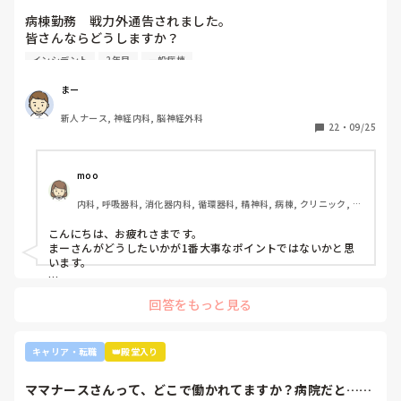
か？2年目です。1...
病棟勤務　戦力外通告されました。

皆さんならどうしますか？

2年目です。1年目はゆるい部署にいましたが、人間関係が原
インシデント
2年目
一般病棟
因で2年目から脳外科・神経内科に異動しました。異動して
からの人間関係は良好です。

まー
ですが、異動してから薬剤に関するインシデントを4件ほど
新人ナース, 神経内科, 脳神経外科
起こし、優先順位や多重課題ができていないのでは？という
22
・
09/25
方が浮き彫りになり師長や主任に『複数受け持ち任せられな
い』『一人を持って看護のつながりを持って』ということで
受け持ち1人になりました。

moo
複数受け持ちに戻るよう、1ヶ月間1年目のように勉強したり
内科, 呼吸器科, 消化器内科, 循環器科, 精神科, 病棟, クリニック, リ
と業務に臨んできました。

ーダー, 外来, 一般病院, 大学病院, 慢性期, 透析
そして最近師長さんに『君は病棟勤務よりも外来とか健診セ
こんにちは、お疲れさまです。

ンターとかのほうがいいのでは？ウチの部署もスタッフが足
まーさんがどうしたいかが1番大事なポイントではないかと思
りないから育てる余裕が足りない。前向きに捉えて看護師は
います。

いろんな働き方あるよ』と部署は決まってませんが、異動確
上司がどのような気持ちで提案されたかは分かりませんが、ケ
定となりました。

回答をもっと見る
アややることが多くて忙しくても、人間関係は良好でも、どう
しても自分に合わない部署や病院ってあるかと思います。

インシデントを多発したことや情報収集ができていなかった
り、看護のつながりが無かったことは自分でも反省していま
外来や検診センターは、また病棟とは全然違う業務になるの
キャリア・転職
👑殿堂入り
すし、今後成長させていきたいなと思っています。

で、病棟での臨床経験を積みたい気持ちがあるのであれば、ご
ですが、ここまで頑に病棟勤務を否定されて正直納得出来て
自身に合った病棟への異動か転職がいいのではないかなと…大
ママナースさんって、どこで働かれてますか？病院だと…や
きな病院だとどうしても異動で行きたくない場所に行かされて
いないです。
