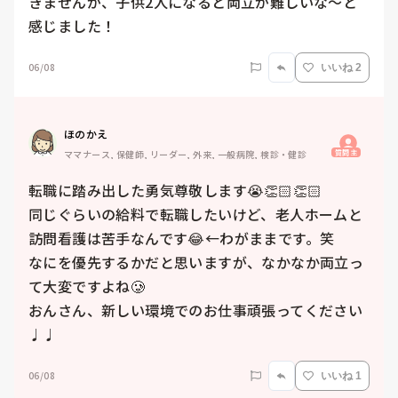
きませんが、子供2人になると両立が難しいな〜と
感じました！
06/08
いいね 2
ほのかえ
質問主
ママナース, 保健師, リーダー, 外来, 一般病院, 検診・健診
転職に踏み出した勇気尊敬します😭👏🏻👏🏻

同じぐらいの給料で転職したいけど、老人ホームと
訪問看護は苦手なんです😂←わがままです。笑

なにを優先するかだと思いますが、なかなか両立っ
て大変ですよね🥲

おんさん、新しい環境でのお仕事頑張ってください
♩♩
06/08
いいね 1