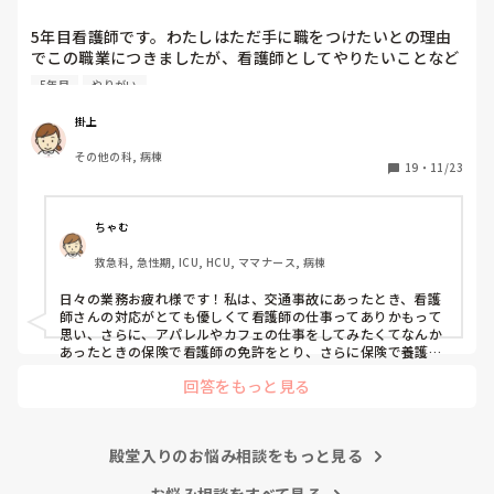
でこの職業につき...
5年目看護師です。わたしはただ手に職をつけたいとの理由
でこの職業につきましたが、看護師としてやりたいことなど
あまり考えたことがなく、ただ言われたことをやっているよ
5年目
やりがい
うな日々に感じます。目標ややりがいもなく、"業務"として
続けてしまっています。

掛上
みなさんはどういったきっかけで看護師を目指したり、今の
その他の科, 病棟
科についていたりしますか？

19
・
11/23
そもそもこんなこと考えながら仕事してるのも変ですかね…
笑
ちゃむ
救急科, 急性期, ICU, HCU, ママナース, 病棟
日々の業務お疲れ様です！私は、交通事故にあったとき、看護
師さんの対応がとても優しくて看護師の仕事ってありかもって
思い、さらに、アパレルやカフェの仕事をしてみたくてなんか
あったときの保険で看護師の免許をとり、さらに保険で養護教
諭と保健師もとりました笑 結局看護師しかしてません。スタバ
回答をもっと見る
で働きたいです！笑
殿堂入りのお悩み相談をもっと見る