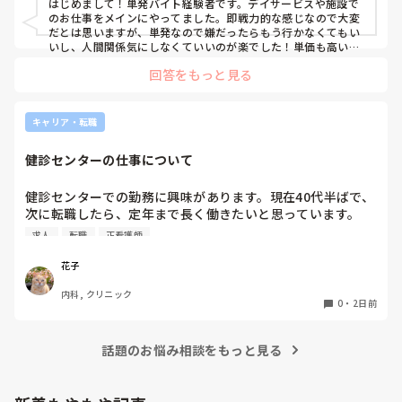
はじめまして！単発バイト経験者です。デイサービスや施設で
のお仕事をメインにやってました。即戦力的な感じなので大変
だとは思いますが、単発なので嫌だったらもう行かなくてもい
いし、人間関係気にしなくていいのが楽でした！単価も高いで
すし私には合ってたかなと思います。ただ、自分の行きたい日
回答をもっと見る
にちに空きがあるか分からないのでそこは難点ですかね。
キャリア・転職
健診センターの仕事について
健診センターでの勤務に興味があります。現在40代半ばで、
次に転職したら、定年まで長く働きたいと思っています。

健診センターは比較的人気があるので、あまり空きがないと
求人
転職
正看護師
聞きます。

実際、健診センターでの仕事内容は、楽なのでしょうか？ま
花子
た、大変なことは何ですか？
内科, クリニック
0
・
2日前
話題のお悩み相談をもっと見る