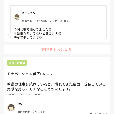
かーちゃん
整形外科, その他の科, ママナース, NICU
今同じ事で悩んでました😞

本当日々向いてないと感じます😭

デイで働いてます💦
回答をもっと見る
看護・お仕事
モチベーション低下中。。。
看護の仕事を続けていると、慣れてきた反面、成長している
実感を持ちにくくなることがあります。

日々同じような業務を繰り返す中で、モチベーションをどう
研修
やりがい
給料
保つか悩むこともあります。

研修に参加して資格を取ってもお給料がアップするわけでも
ねむ
なく、何のために頑張っているのか分からなくなってきまし
消化器内科, クリニック
た。
