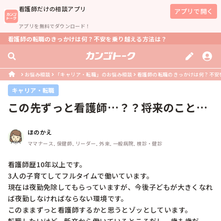
看護師
だけの相談アプリ
アプリで開く
アプリを無料でダウンロード！
看護師の転職のきっかけは何？不安を乗り越える方法は？
お悩み相談
「キャリア・転職」のお悩み相談
看護師の転職のきっかけは何？不安
キャリア・転職
この先ずっと看護師…？？将来のことが
考えられません。
ほのかえ
ママナース, 保健師, リーダー, 外来, 一般病院, 検診・健診
看護師歴10年以上です。

3人の子育てしてフルタイムで働いています。

現在は夜勤免除してもらっていますが、今後子どもが大きくなれ
ば夜勤しなければならない環境です。

このままずっと看護師するかと思うとゾッとしています。
