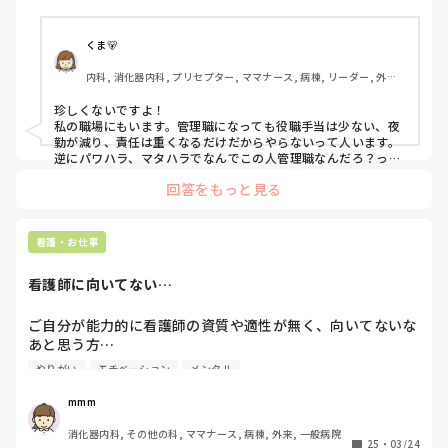
くま🐻
内科, 消化器内科, プリセプター, ママナース, 病棟, リーダー, 外来, 
一般病院
珍しくないですよ！

私の職場にもいます。管理職になっても役職手当は少ない、夜
勤が減り、責任は重くなるだけだからやらないって人います。

逆にパワハラ、マタハラでなんでこの人管理職なんだろ？って
人もいます。

回答をもっと見る
管理職になってほしい！みんな慕ってる！って人は管理職にな
りたくない人が多いです🥲
看護・お仕事
看護師に向いてない…
ご自分が能力的に看護師の資質や適性が無く、向いてないな
あと思う方…

どんな心持ちで勤務されてますか？

やりがい
モチベーション
メンタル
またどういった職場で勤務されてますか？
mmm
消化器内科, その他の科, ママナース, 病棟, 外来, 一般病院
25
・
03/24