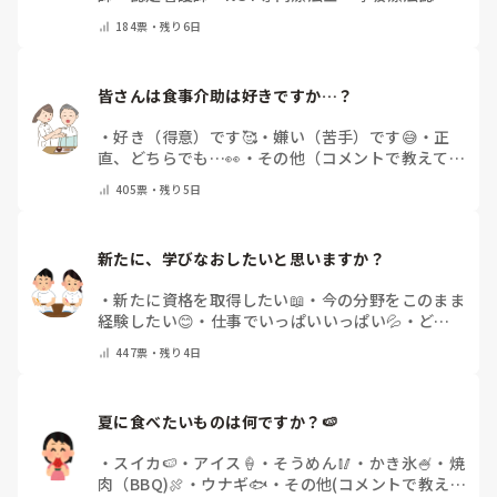
士
・
糖尿病療養指導士
・
認知症ケア専門士
・
消化器
184
票・
残り6日
内視鏡技師
・
その他(コメントで教えて下さい)
皆さんは食事介助は好きですか…？
・
好き（得意）です🥰
・
嫌い（苦手）です😅
・
正
直、どちらでも…👀
・
その他（コメントで教えてく
ださい）
405
票・
残り5日
新たに、学びなおしたいと思いますか？
・
新たに資格を取得したい📖
・
今の分野をこのまま
経験したい😊
・
仕事でいっぱいいっぱい💦
・
どん
な自分になりたいか探し中🧐
・
その他（コメントで
447
票・
残り4日
教えてください）
夏に食べたいものは何ですか？🍉
・
スイカ🍉
・
アイス🍦
・
そうめん🥢
・
かき氷🍧
・
焼
肉（BBQ)🍖
・
ウナギ🐟
・
その他(コメントで教え