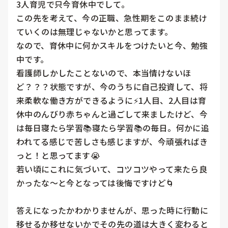
3人育児で只今育休中でして。

この先を考えて、今の正職、急性期をこのまま続け
ていくのは無理じゃないかと思ってます。

なので、育休中に何かスキルをつけたいと今、勉強
中です。

看護師しかしたことないので、本当情けないほ
ど？？？状態ですが、今のうちに自己投資して、将
来柔軟な働き方ができるように⚡️1人目、2人目は育
休中のんびり赤ちゃんと過ごして来ましたけど、今
は毎日寝たら学習📚寝たら学習📚の毎日。何かに追
われてる感じで苦しさも感じますが、今頑張ればき
っと！と思ってます😭

若い頃にこれに気づいて、コツコツやって来たら良
かったな〜と今となっては後悔ですけど🌀

答えになったかわかりませんが、思った時に行動に
移せるか移せないかでその先の道は大きく変わると