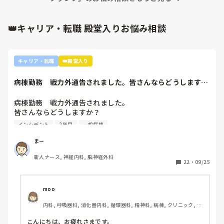
👑キャリア・転職 殿堂入りお悩み相談
キャリア・転職
👑殿堂入り
病棟勤務　戦力外通告されました。皆さんならどうします
か？2年目です。1...
病棟勤務　戦力外通告されました。

皆さんならどうしますか？

2年目です。1年目はゆるい部署にいましたが、人間関係が原
インシデント
2年目
一般病棟
因で2年目から脳外科・神経内科に異動しました。異動して
からの人間関係は良好です。

まー
ですが、異動してから薬剤に関するインシデントを4件ほど
新人ナース, 神経内科, 脳神経外科
起こし、優先順位や多重課題ができていないのでは？という
22
・
09/25
方が浮き彫りになり師長や主任に『複数受け持ち任せられな
い』『一人を持って看護のつながりを持って』ということで
受け持ち1人になりました。

moo
複数受け持ちに戻るよう、1ヶ月間1年目のように勉強したり
内科, 呼吸器科, 消化器内科, 循環器科, 精神科, 病棟, クリニック, リ
と業務に臨んできました。

ーダー, 外来, 一般病院, 大学病院, 慢性期, 透析
そして最近師長さんに『君は病棟勤務よりも外来とか健診セ
こんにちは、お疲れさまです。
