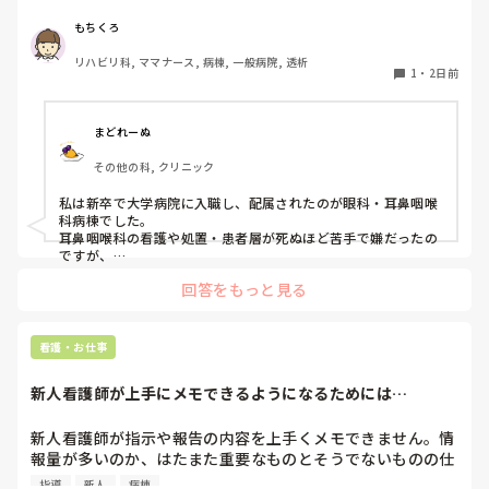
私はこれまで脳神経外科、リハビリ科、透析室と経験しまし
もちくろ
たが、どこもしっくり来なくて悩んでいます…。次回の転職
リハビリ科, ママナース, 病棟, 一般病院, 透析
の参考にさせていただきたいです😭
1
・
2日前
まどれーぬ
その他の科, クリニック
私は新卒で大学病院に入職し、配属されたのが眼科・耳鼻咽喉
科病棟でした。

耳鼻咽喉科の看護や処置・患者層が死ぬほど苦手で嫌だったの
ですが、

眼科は自分に合っていて好きだったので、そこからずーっと眼
回答をもっと見る
科で働いています。

大学病院に在籍していると必ず異動があるため、永遠に眼科病
棟に居続けることは不可能なので、

看護・お仕事
異動の声がかかる前に眼科クリニックに転職しました。

そこから先は何か所か眼科クリニックを転々として今の職場に
新人看護師が上手にメモできるようになるためには…
至る、という感じです。
新人看護師が指示や報告の内容を上手くメモできません。情
報量が多いのか、はたまた重要なものとそうでないものの仕
分けができないのか…  肝心な事柄を逃してしまいます。何
指導
新人
病棟