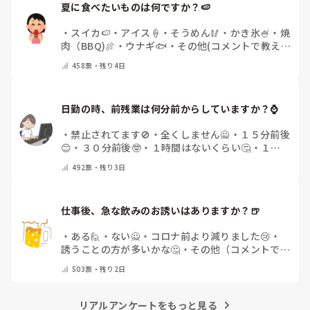
夏に食べたいものは何ですか？🍉
・
スイカ🍉
・
アイス🍦
・
そうめん🥢
・
かき氷🍧
・
焼
肉（BBQ)🍖
・
ウナギ🐟
・
その他(コメントで教え
てください)
458
票・
残り4日
日勤の時、前残業は何分前からしていますか？⌚
・
禁止されてます🚫
・
全くしません🙅
・
１５分前後
😊
・
３０分前後🤓
・
１時間はないくらい🤔
・
１時
間以上…😨
・
その他（コメントで教えて下さい）
492
票・
残り3日
仕事後、急な飲みのお誘いはありますか？🍺
・
ある🙋
・
ない🙅
・
コロナ前より減りました😢
・
誘うことの方が多いかな🤔
・
その他（コメントで教
えてください）
503
票・
残り2日
リアルアンケートをもっと見る