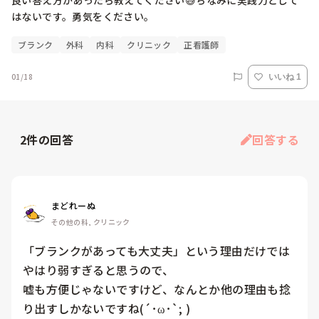
良い答え方があったら教えてください😅ちなみに実践力として
はないです。勇気をください。
ブランク
外科
内科
クリニック
正看護師
01/18
いいね 1
2
件の回答
回答する
まどれーぬ
その他の科, クリニック
「ブランクがあっても大丈夫」という理由だけでは
やはり弱すぎると思うので、

嘘も方便じゃないですけど、なんとか他の理由も捻
り出すしかないですね(´･ω･`; )
