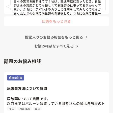
日々の業務お疲れ様です！私は、交通事故にあったとき、看護
師さんの対応がとても優しくて看護師の仕事ってありかもって
思い、さらに、アパレルやカフェの仕事をしてみたくてなんか
あったときの保険で看護師の免許をとり、さらに保険で養護教
諭と保健師もとりました笑 結局看護師しかしてません。スタバ
回答をもっと見る
で働きたいです！笑
殿堂入りのお悩み相談をもっと見る
お悩み相談をすべて見る
話題のお悩み相談
感染症対策
尿破棄方法について質問
尿破棄について質問です。

以前まではバルーン留置している患者さんの尿は各部屋のト
イレに破棄する形でしたが、感染予防上汚物処理室でのみ破
手技
正看護師
病棟
棄に代わり1人ウロバッグ空っぽにしたらその尿はすぐに汚