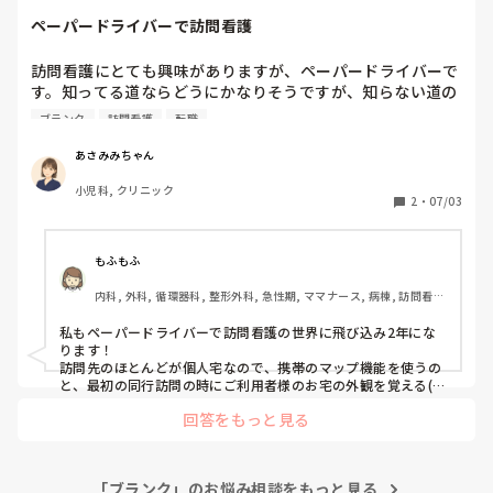
ルーティンワークの他職種にした方のが今の私には合った働
人の悪口を言う人が多く人間関係が嫌になりましたが、そこを
ペーパードライバーで訪問看護
聞き流せるのであればとてもおすすめします！
き方だとも考えてます。
訪問看護にとても興味がありますが、ペーパードライバーで
す。知ってる道ならどうにかなりそうですが、知らない道の
運転となると、全く自信がありません。ペーパードライバー
ブランク
訪問看護
転職
だったけど、訪問看護に挑戦されたという方いらっしゃいま
すか？
あさみみちゃん
小児科, クリニック
2
・
07/03
もふもふ
内科, 外科, 循環器科, 整形外科, 急性期, ママナース, 病棟, 訪問看
護, リーダー, 一般病院, 回復期
私もペーパードライバーで訪問看護の世界に飛び込み2年にな
ります！

訪問先のほとんどが個人宅なので、携帯のマップ機能を使うの
と、最初の同行訪問の時にご利用者様のお宅の外観を覚える(同
意があればカルテに写真を残す)事で問題なく仕事をこなせてい
回答をもっと見る
ます✨

入職時に運転に不安がある事を管理者に伝えて、同行訪問の時
に自分が運転させてもらって感覚を思い出せたのも良かったと
思います！

「ブランク」のお悩み相談をもっと見る
参考になれば幸いです！