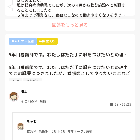
私は総合病院勤務でしたが、次の４月から検診施設へと転職す
ることにしました☺️

５時までで残業なし、夜勤なしなので働きやすくなりそうです
☺️お子さん小さいと悩みますよね😢
回答をもっと見る
キャリア・転職
👑殿堂入り
5年目看護師です。わたしはただ手に職をつけたいとの理由
でこの職業につき...
5年目看護師です。わたしはただ手に職をつけたいとの理由
でこの職業につきましたが、看護師としてやりたいことなど
あまり考えたことがなく、ただ言われたことをやっているよ
5年目
やりがい
うな日々に感じます。目標ややりがいもなく、"業務"として
続けてしまっています。

掛上
みなさんはどういったきっかけで看護師を目指したり、今の
その他の科, 病棟
科についていたりしますか？

19
・
11/23
そもそもこんなこと考えながら仕事してるのも変ですかね…
笑
ちゃむ
救急科, 急性期, ICU, HCU, ママナース, 病棟