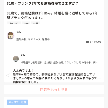
32歳・ブランク7年でも病棟復帰できますか？
32歳で、病棟経験は1年のみ。結婚を機に退職してから7年
間ブランクがあります。

今からでも病棟で働くことは可能でしょうか？

ブランク
中途
病棟
中途採用になると思うのですが、ほとんど知識や技術がない
状態で病棟に入ったら、スタッフの方に迷惑をかけてしまう
もと
のでは...と不安です。

整形外科, ママナース, 離職中
このような場合でも、新卒の方と同じように1から指導して
5
・
07/01
もらえるのでしょうか？

ブランクが長い方や経験が浅い方の中途採用について、実際
シロ
呼吸器科, 循環器科, 急性期, 超急性期, CCU, HCU, その他の科, 病
棟, 訪問看護, 介護施設, 一般病院, 大学病院, 終末期
大丈夫ですよ！

新卒6ヶ月で辞めて、病棟経験ない状態で施設看護師をしてい
ましたが5年目で病棟に戻りたくなり、1からやり直すつもりで
病棟に戻りました。

看護部長とも相談して新人研修も受けさせてもらい経験が少し
回答をもっと見る
ある新人として働いてます！
キャリア・転職