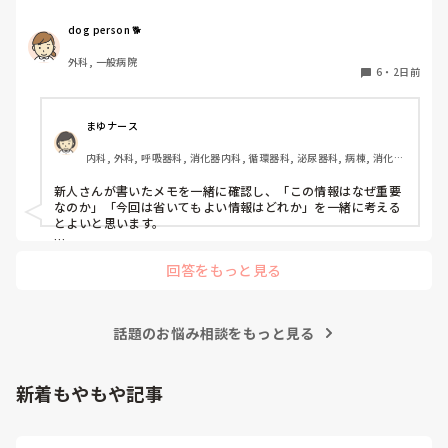
かよい指導方法はないでしょうか？　出来るだけゆっくり指
示・報告するよう皆で努力しています。
dog person 🐕
外科, 一般病院
6
・
2日前
まゆナース
内科, 外科, 呼吸器科, 消化器内科, 循環器科, 泌尿器科, 病棟, 消化器
外科, 一般病院
新人さんが書いたメモを一緒に確認し、「この情報はなぜ重要
なのか」「今回は省いてもよい情報はどれか」を一緒に考える
とよいと思います。

ただ間違いを指摘するのではなく、患者さんの状態や報告の目
回答をもっと見る
的に照らして振り返ることで、重要度を判断する力が少しずつ
身につくのではないでしょうか。最初は情報を多く書いてしま
うことも自然だと思うので、繰り返し一緒に整理しながら、必
要な内容を選べるよう支援するとよいと思います。
話題のお悩み相談をもっと見る
新着もやもや記事