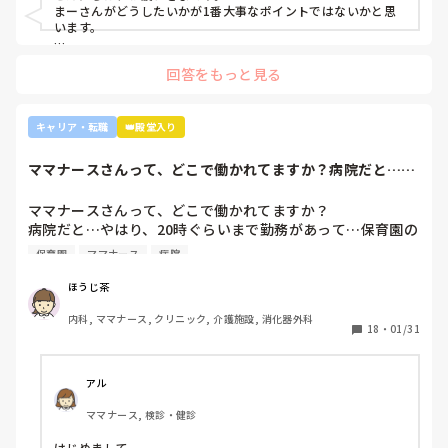
ンターとかのほうがいいのでは？ウチの部署もスタッフが足
まーさんがどうしたいかが1番大事なポイントではないかと思
りないから育てる余裕が足りない。前向きに捉えて看護師は
います。

いろんな働き方あるよ』と部署は決まってませんが、異動確
上司がどのような気持ちで提案されたかは分かりませんが、ケ
定となりました。

回答をもっと見る
アややることが多くて忙しくても、人間関係は良好でも、どう
しても自分に合わない部署や病院ってあるかと思います。

インシデントを多発したことや情報収集ができていなかった
り、看護のつながりが無かったことは自分でも反省していま
外来や検診センターは、また病棟とは全然違う業務になるの
キャリア・転職
👑殿堂入り
すし、今後成長させていきたいなと思っています。

で、病棟での臨床経験を積みたい気持ちがあるのであれば、ご
ですが、ここまで頑に病棟勤務を否定されて正直納得出来て
自身に合った病棟への異動か転職がいいのではないかなと…大
ママナースさんって、どこで働かれてますか？病院だと…や
きな病院だとどうしても異動で行きたくない場所に行かされて
いないです。

はり、20時ぐら...
しまうものですが(>_<)

他の先輩にも何人か相談しましたが『ぶっちゃけそこまです
ママナースさんって、どこで働かれてますか？

るかな？』『自分ならそこまでされたら辞めるよ』とのこ
病院も規模やいろいろ取り組んでいることが違うので、探して
病院だと…やはり、20時ぐらいまで勤務があって…保育園の
と。

みるとおもしろいですよ。ただ、転職するなら3年は基礎をつ
お迎えが間に合わないことが多くて…

師長さんの言ってることも確かに理解できますが

けてもいいのかなと思います。中途採用は即戦力を期待されま
保育園
ママナース
病院
みなさんの意見聞かせていただきたいです！
す。
私も、正直あまり健診センターや外来にはあまり魅力を感じ
てないですし、病棟での臨床経験を積んで学んでいきたいと
ほうじ茶
気持ちがあります。

内科, ママナース, クリニック, 介護施設, 消化器外科
・転職する

18
・
01/31
・とりあえず外来や健診センターで我慢する

アル
ママナース, 検診・健診
はじめまして。
