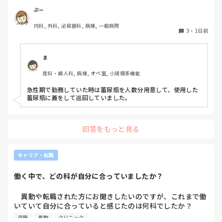
物処理室に持っていくという非効率な方法になってます。尿
ぷー
破棄人数は10人近くになるので病室と汚物処理室を10往復
内科, 外科, 泌尿器科, 病棟, 一般病院
する形に。結果尿破棄に時間がかかってます。

3
・
1日前
以前の病院では尿破棄用ワゴン下段に蓄尿袋を患者さん分セ
ットしワゴン下段に乗せて破棄していき最後まとめて汚物処
理室で破棄してたのでその方法はダメなのか？と疑問抱いて
ま
ます。もちろん汚物見えないようワゴンにカバーする等対策
産科・婦人科, 病棟, オペ室, 小規模多機能
して。

皆さんの病棟ではどのような方法取られてますか？
急性期で勤務していた時は蓄尿瓶を人数分用意して、使用した
蓄尿瓶に蓋をして巡回していました。
回答をもっと見る
キャリア・転職
働く中で、どの科が自分に合っていましたか？
　異動や転職された方にお聞きしたいのですが、これまで働
いていて自分に合っていると感じたのは何科でしたか？

また、どんなところが合っていると感じましたか？

復職
異動
クリニック