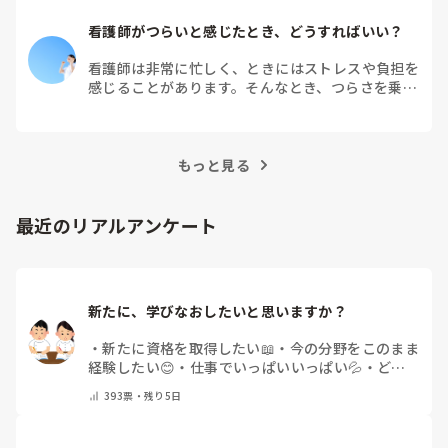
看護師がつらいと感じたとき、どうすればいい？
看護師は非常に忙しく、ときにはストレスや負担を
感じることがあります。そんなとき、つらさを乗り
越えるためにはどうすればよいでしょうか？この記
事では、看護師がつらさを感じたときの対処法や秘
訣を紹介します。
もっと見る
最近のリアルアンケート
新たに、学びなおしたいと思いますか？
・
新たに資格を取得したい📖
・
今の分野をこのまま
経験したい😊
・
仕事でいっぱいいっぱい💦
・
どん
な自分になりたいか探し中🧐
・
その他（コメントで
393
票・
残り5日
教えてください）