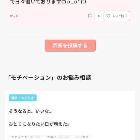
で日々働いておりますᕦ(ò_óˇ)ᕤ
05/15
いいね 1
回答を投稿する
「モチベーション」のお悩み相談
雑談・つぶやき
そうなると、いいな。
ひとりになりたい日が増えた。

旦那と喧嘩とかそういうのじゃない。

コミュニケーション
モチベーション
メンタル