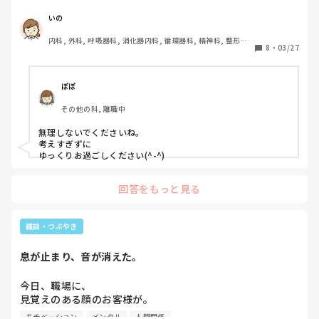
仕事が上手くいかないとかでもない。

いの
自分だけの問題で。

内科, 外科, 呼吸器科, 消化器内科, 循環器科, 精神科, 整形外
8
・
03/27
科, 皮膚科, 泌尿器科, 急性期, その他の科, 新人ナース, 病棟, 
朝起きた瞬間から謎のイライラ。

訪問看護, 介護施設, 老健施設, 離職中, 脳神経外科, 終末期
夜は理由なく眠れない日が続く。

息が止まるくらいの動悸と耳鳴り。

ぽぽ
急に悲しくなって涙が出る。

その他の科, 離職中
母に相談した。

無理しないでくださいね。

考えすぎずに

すると、

ゆっくりお過ごしください(^-^)
｢若年性更年期障害じゃないか？｣

｢お母さんなったよ、20代で｣

回答をもっと見る
とのことだった。

症状は全く同じ。

雑談・つぶやき
そして母も鬱経験者。

息が止まり、音が消えた。
いろんな悪い環境が重なって、

結局は慢性的なストレスで。

今日、職場に、

見覚えのある顔のお客様が。

私もそうなのかな。

声もなんだか聞き覚えが…。

今度、婦人科に行って相談する予定。

モチベーション
メンタル
人間関係