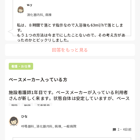
す。私なら、変えたいってことは言わずに周りにいる先輩に聞
のですがどちらかのやり方が間違ってる場合、先輩の間違い
私のイメージでは、プリセプターは一緒に技術練習をしてく
w.y
いたり技術練習の相手をお願いします。

を指摘する形になるのが怖くてまだ聞けてないです。みなさ
れたり、定期的に悩みや困っていることを聞いてくれたりす
話しかけやすい先輩はいますか？

消化器内科, 病棟
んはどちらでしているのか教えていただきたいです。
る存在だと思っていました。しかし、実際にはそのような関
わりはなく、面談などもありません。そのため、ずっと距離
今は大事な時なので、色んな事に悩むのはよく分かります。

私は、８時間で落とす指示なので入浴後も63ml/hで落としま
を感じています。

変えて欲しいって言ったあとの環境が悪いほうに変わってしま
す。

わないか心配なので、その日にフォローについてくれた先輩に
もう１つの方法は今までにしたことないので、その考え方があ
話しかけたら良いのかなって思います。

ったのかとビックリしました。
一方で、他の先輩方は普段の会話の中で「何か困っているこ
とはない？」と気にかけてくださることが多く、そのような
プリセプターが付くのが1番いいですが、あまり関わり方を知
回答をもっと見る
関わりを感じています。しかし、プリセプターに対してはそ
らなそうなので。私なら、プリセプターに話を聞きたいところ
のような印象を持てません。

ですが‥。

看護・お仕事
パンダコパンダさんの今の状況が良くなっていることを願って
これは私の考え方がおかしいだけなのでしょうか。それと
も、どこのプリセプターもこのような関わり方が一般的なの
ペースメーカー入っている方
でしょうか。

施設看護師1年目です。ペースメーカーが入っている利用者
プリセプターを変えたいと思っていますが、今の時期に変更
さんが新しく来ます。状態自体は安定していますが、ペース
をお願いすると、同じ病棟で働く先輩後輩という関係もあり
メーカー入っている方の観察や注意した方がいい点あれば教
ますし、今後も教えていただく立場なので、とても気まずく
施設
勉強
正看護師
えていただきたいです。
なってしまうのではないかと不安で、なかなか言い出せませ
ひな
ん。

呼吸器科, 消化器内科, 病棟, 一般病院
このような場合、どうしたらよいでしょうか。

2
・
4日前