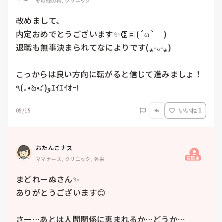
その他の科, クリニック
改めまして、

内定おめでとうございます✨👏🏻(´ω`　)

退職も無事決まられてなによりです(⁎ᵕᴗᵕ⁎)  

こっからは良い方向に転がると信じて進みましょ！
٩(｡•̀ω•́｡)وｴｲｴｲｵｰ!
05/15
いいね 1
おたんこナス
質問主
ママナース, クリニック, 外来
まどれーぬさん✨

ありがとうございます😊

さー…あとは人間関係に恵まれるか…どうか…
