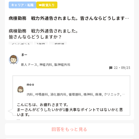
大丈夫、大丈夫…。

キャリア・転職
👑殿堂入り
こわい。つらい。

病棟勤務　戦力外通告されました。皆さんならどうします
私はまだここにいた。

か？2年目です。1...
病棟勤務　戦力外通告されました。

抜け出せてなかったんだ。
皆さんならどうしますか？

2年目です。1年目はゆるい部署にいましたが、人間関係が原
インシデント
2年目
一般病棟
因で2年目から脳外科・神経内科に異動しました。異動して
からの人間関係は良好です。

まー
ですが、異動してから薬剤に関するインシデントを4件ほど
新人ナース, 神経内科, 脳神経外科
起こし、優先順位や多重課題ができていないのでは？という
22
・
09/25
方が浮き彫りになり師長や主任に『複数受け持ち任せられな
い』『一人を持って看護のつながりを持って』ということで
受け持ち1人になりました。

moo
複数受け持ちに戻るよう、1ヶ月間1年目のように勉強したり
内科, 呼吸器科, 消化器内科, 循環器科, 精神科, 病棟, クリニック, リ
と業務に臨んできました。

ーダー, 外来, 一般病院, 大学病院, 慢性期, 透析
そして最近師長さんに『君は病棟勤務よりも外来とか健診セ
こんにちは、お疲れさまです。

ンターとかのほうがいいのでは？ウチの部署もスタッフが足
まーさんがどうしたいかが1番大事なポイントではないかと思
りないから育てる余裕が足りない。前向きに捉えて看護師は
います。

いろんな働き方あるよ』と部署は決まってませんが、異動確
上司がどのような気持ちで提案されたかは分かりませんが、ケ
定となりました。

回答をもっと見る
アややることが多くて忙しくても、人間関係は良好でも、どう
しても自分に合わない部署や病院ってあるかと思います。

インシデントを多発したことや情報収集ができていなかった