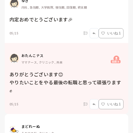
ゆき
内科, 急性期, 大学病院, 慢性期, 回復期, 終末期
内定おめでとうございます🎉
05/15
いいね 1
おたんこナス
質問主
ママナース, クリニック, 外来
ありがとうございます😊

やりたいことをやる最後の転職と思って頑張ります
✊
05/15
いいね 1
まどれーぬ