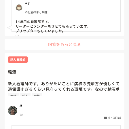
ことが苦手なタイプです。

w.y
消化器内科, 病棟
プリセプターを変えたいと思った理由は、プリセプターとの
距離感です。

14年目の看護師です。

リーダーとメンターをさせてもらっています。

入職してすぐのオリエンテーションや研修でプリセプター制
プリセプターもしていました。

度について説明は受けていましたが、他病棟の同期はすでに
私は、今メンターしているのでプリセプターにプリセプティー
自分のプリセプターを知っている中で、私だけ6月頃まで誰
回答をもっと見る
のことを聞いたりしています。

がプリセプターなのか知りませんでした。知ったきっかけ
プリセプティーにも自分から話しかけています。

も、教育担当師長との面談でした。プリセプター本人から直
接伝えてもらえなかったこともあり、その頃からずっと距離
プリセプターの役割は、パンダコパンダさんのイメージどおり
新人看護師
を感じています。

です。ただ、勤務的にプリセプターと同じ日をしょっちゅう作
れないので、プリセプターを中心に教えたりフォローしていま
輸液
すが、みんなで１年生を教えるみたいなかんじです。

また、人見知りな性格もあって、研修で学んだ看護技術を練
何に悩んでいるのか、どんな技術が苦手なのかなどはプリセプ
習するために先輩へお願いすることが「迷惑ではないか」と
ターを窓口にしている感じです。

新人看護師です。ありがたいことに病棟の先輩方が優しくて
思ってしまい、なかなか声をかけることができません。その
過保護すぎるくらい見守ってくれる環境です。なので輸液ポ
点については、自分自身でも改善しなければいけないと思っ
プリセプターが自分の役割を分かっていないのか、自分がプリ
ンプも最近になってするようになりました。500mlを8時間
ています。

セプターになっていること自体分かっていないのかもしれませ
勉強
新人
病棟
で落とす指示なので1時間あたり63mlですが、途中でシャワ
ん。

先輩に話しかけずらいのは良く分かりますが、自分がプリセプ
ーするためにロックをしてシャワー後に再開する場合の輸液
一方で、プリセプターは放任主義なのか、研修内容や看護技
柊
ティーになっていること挨拶にいきましたか？

ポンプの設定の仕方が病棟に2通りあります。当初の予定通
術の練習状況について聞かれることはほとんどありません。
学生
り、500mlの63ml/hで設定する方と、残量をシャワー後から
「今のうちに練習した方がいいよ」と言われることはありま
6
・
3日前
今は８月なので、パンダコパンダさんの状況が良くなっている
終了予定までの時間で割って、残量と新しく求めた1時間あ
すが、それ以上の関わりは特にありません。

といいなって思います。

たりの量を設定してる方の2通りあります。先輩に聞きたい
あなたが考えている、同じ病棟だから言いにくいって分かりま