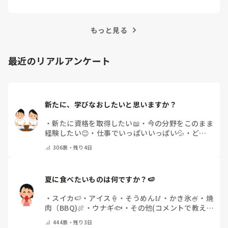
事では、看護師がつらさを感じたときの対処法や秘
訣を紹介します。
もっと見る
最近のリアルアンケート
新たに、学びなおしたいと思いますか？
・
新たに資格を取得したい📖
・
今の分野をこのまま
経験したい😊
・
仕事でいっぱいいっぱい💦
・
どん
な自分になりたいか探し中🧐
・
その他（コメントで
306
票・
残り4日
教えてください）
夏に食べたいものは何ですか？🍉
・
スイカ🍉
・
アイス🍦
・
そうめん🥢
・
かき氷🍧
・
焼
肉（BBQ)🍖
・
ウナギ🐟
・
その他(コメントで教え
てください)
444
票・
残り3日