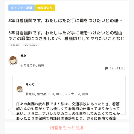
キャリア・転職
👑殿堂入り
5年目看護師です。わたしはただ手に職をつけたいとの理由
でこの職業につき...
5年目看護師です。わたしはただ手に職をつけたいとの理由
でこの職業につきましたが、看護師としてやりたいことなど
あまり考えたことがなく、ただ言われたことをやっているよ
5年目
やりがい
うな日々に感じます。目標ややりがいもなく、"業務"として
続けてしまっています。

掛上
みなさんはどういったきっかけで看護師を目指したり、今の
その他の科, 病棟
科についていたりしますか？

19
・
11/23
そもそもこんなこと考えながら仕事してるのも変ですかね…
笑
ちゃむ
救急科, 急性期, ICU, HCU, ママナース, 病棟
日々の業務お疲れ様です！私は、交通事故にあったとき、看護
師さんの対応がとても優しくて看護師の仕事ってありかもって
思い、さらに、アパレルやカフェの仕事をしてみたくてなんか
あったときの保険で看護師の免許をとり、さらに保険で養護教
諭と保健師もとりました笑 結局看護師しかしてません。スタバ
回答をもっと見る
で働きたいです！笑