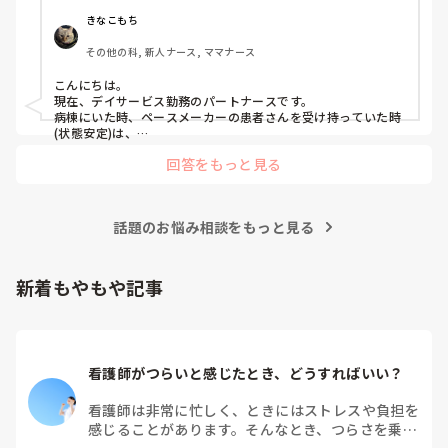
長文の質問失礼します🙇‍♀️
きなこもち
その他の科, 新人ナース, ママナース
こんにちは。

現在、デイサービス勤務のパートナースです。

病棟にいた時、ペースメーカーの患者さんを受け持っていた時
(状態安定)は、

バイタルに付随する不整脈がないが無いか、創部の状態など

回答をもっと見る
ペースメーカーがきちんと作動されていない・不整脈のサイン
の場合があるため、

目眩やふらつきなどが現れることがあるためそのような事を観
察していました。

話題のお悩み相談をもっと見る
参考になれば幸いです。
新着もやもや記事
看護師がつらいと感じたとき、どうすればいい？
看護師は非常に忙しく、ときにはストレスや負担を
感じることがあります。そんなとき、つらさを乗り
越えるためにはどうすればよいでしょうか？この記