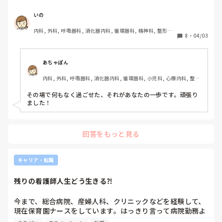
お母様と2人で来ていたみたい。

何もないのに心だけが疲れていく。

いの
内科, 外科, 呼吸器科, 消化器内科, 循環器科, 精神科, 整形外
私

原因と言えば1つ。

8
・
04/03
科, 皮膚科, 泌尿器科, 急性期, その他の科, 新人ナース, 病棟, 
｢画面のタッチで操作をお願い致します｣

私は全然、今を生きていない

訪問看護, 介護施設, 老健施設, 離職中, 脳神経外科, 終末期
ということ。

見覚えのあるお客様

あちゃぽん
｢コレ(クーポン)使えますか？｣

ずっと過去に居て、

内科, 外科, 呼吸器科, 消化器内科, 循環器科, 小児科, 心療内科, 整形
過去の事ばかり考えて、

外科, 産科・婦人科, 耳鼻咽喉科, 皮膚科, 泌尿器科, リハビリ科, 総
私

過去に怯えて、

合診療科, 救急科, 超急性期, ICU, CCU, HCU, その他の科, ママナー
その場で何もなく過ごせた、それがあなたの一歩です。頑張り
｢はい、スキャン致しますね｣

ス, 外来, 神経内科, 脳神経外科, NICU, 消化器外科, 一般病院, 慢性
今を生きていない。

ました！
期, 回復期, 終末期, オペ室, 透析, 検診・健診
目を見てちゃんと話した。

だからいつまで経っても

で、思い出した。

未来に進めない。

回答をもっと見る
あ、私をいじめてた先輩看護師だ。

ずっと、このまま。

キャリア・転職
息が止まった。

分かっているけど進めない。

お店のBGMもレジの操作音も消えた。

怖くてたまらない。

残りの看護師人生どう生きる⁈
あ…やばい…怖い…早く帰って。

終わった時間を切り離す勇気が無い。

今まで、総合病院、産婦人科、クリニックなどを経験して、
今と未来を強く生きる勇気が無い。

現在保育園ナースをしています。はっきり言って病院勤務よ
多分ほんの1分とか2分とか。

り身体は楽です。ピリついた雰囲気もなく、モニターや、点
たったそれだけの時間。
