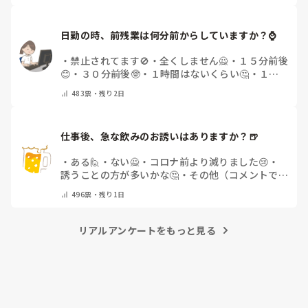
日勤の時、前残業は何分前からしていますか？⌚
・
禁止されてます🚫
・
全くしません🙅
・
１５分前後
😊
・
３０分前後🤓
・
１時間はないくらい🤔
・
１時
間以上…😨
・
その他（コメントで教えて下さい）
483
票・
残り2日
仕事後、急な飲みのお誘いはありますか？🍺
・
ある🙋
・
ない🙅
・
コロナ前より減りました😢
・
誘うことの方が多いかな🤔
・
その他（コメントで教
えてください）
496
票・
残り1日
リアルアンケートをもっと見る