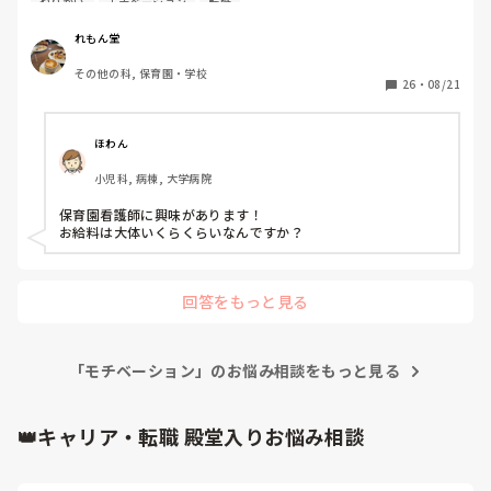
幸せを抱きしめる心のスペースが、

やりがい
モチベーション
転職
滴管理もなく、毎日子供たちに癒されています。お給料もい
過去のトラウマで埋まってしまった。

いです笑

あの時の全部が蘇った。

れもん堂
ただ、５０歳を前にして、残りの看護師人生を、せっかく持
頭の中をぐしゃぐしゃにしながら。

｢ストレス｣

その他の科, 保育園・学校
っている看護師の資格やスキルをもう一度活かしたい、とい
｢ホルモンバランスの乱れ｣

26
・
08/21
う思いもあります。

最悪。

割のいい仕事をこのまま定年まで続けるか、やりがいや刺激
本当にそう？

を求めて転職するか、迷っています。

いや、集中しろ自分。

ほわん
同じ境遇の方いませんか？
負けるな、大丈夫。

あぁ、ひとりになりたい。

小児科, 病棟, 大学病院
ひとりは寂しいのに。

その後、特にミスなく退勤

保育園看護師に興味があります！

前だけ向いていたい。

お給料は大体いくらくらいなんですか？
怖くなった。

やっぱり看護師には戻れないな。

いつかこんな自分を

｢あの時はあぁだったけど｣って

回答をもっと見る
全部、全部、思い出す。

懐かしい思い出に出来る日が来るかな。

心臓がギュッとなる。

そうなると、いいな。
「モチベーション」のお悩み相談をもっと見る
看護師

看護師…。

👑キャリア・転職 殿堂入りお悩み相談
大丈夫、もうあの人とは関わらないから。

大丈夫、多分気づかれてないから。
