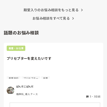
殿堂入りのお悩み相談をもっと見る
お悩み相談をすべて見る
話題のお悩み相談
看護・お仕事
プリセプターを変えたいです
質問失礼します。

看護技術
プリセプター
先輩
4月に入職してまだ少ししか経っていないのですが、プリセ
ぱんだこぱんだ
プターを変えたいと考えています。ただ、同じ病棟の先輩で
精神科, 新人ナース
もあるため、なかなか相談することができません。

5
・
3日前
私はもともと人見知りで、自分から悩みや相談事を人に話す