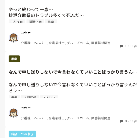
も、無事終わっ...
やっと終わって一息…

排泄介助系のトラブル多くて死んだ…

でも、無事終わった…次ないように頑張ろ…
1人夜勤
排泄介助
愚痴
ユウナ
介護職・ヘルパー, 介護福祉士, グループホーム, 障害福祉関連
1
・
11/0
愚痴
なんで申し送りしないで今言わなくていいことばっかり言うんだ
ろう…間違い...
なんで申し送りしないで今言わなくていいことばっかり言うんだ
ろう…

間違いを必ずしも言ってるわけではないのかも（明らか矛盾して
愚痴
人間関係
ストレス
たりすることや、判断に困ることもある）しれないが、信用マイ
ナスだと疑うしかないんだよな…

ユウナ
てか入って苦手だと判断するまでが最速…信用重ねる前に疑うし
介護職・ヘルパー, 介護福祉士, グループホーム, 障害福祉関連
かないって何。
0
・
11/0
雑談・つぶやき