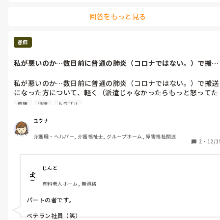
嫌われたスタッフしかいないと自分でトイレに行こうとする(立
とかが取れない訳では無い、が、不安定。)

回答をもっと見る
居室が1番充実してるが、たまにまだあーでもない、こーでもな
い言ってる(足のトレーニングをしたいと言われ、上の人がとり
えずのを持ってきたら使わないし、新しめのやつ持ってきたら、
愚痴
それでもないと、居室でホコリ被ってる)車椅子も要望になるべ
沿った新しいものを持ってきたらブレーキがきき過ぎてる(新し
私が悪いのか…数日前に普通の肺炎（コロナではない。）で搬送
からね…)から嫌だ(それ以外、要望から離れてる車椅子しかな
になった方に...
い。)

私が悪いのか…数日前に普通の肺炎（コロナではない。）で搬送
嫌すぎてその人の顔見ないように見守りし始めた自分。すいませ
になった方について、軽く（派遣じゃなかったらもっと怒ってた
ん、の声でも聞こえないと反応しないようにしてる…やっちゃい
って言われた。）怒られた。

けないのわかってるけど、やらないと要求悪化してく…

健康
派遣
トラブル
急変したの施設長が来たタイミングで発覚（直前まで、三十分ほ
他の人からもその方白いめで見始められている。(無言指さしや
ど長くて空いてはいたが、誰かしら訪室してた。）したし、嘔吐
イレに入る頻度近すぎな上に秒で出たがったりとかとか。他の人
ユウナ
酷くて胃が痛いのみの訴胃かイレウス系統疑うと思う（実際看護
はこだわりないから少しくらい長く座ってていいのに。)

介護職・ヘルパー, 介護福祉士, グループホーム, 障害福祉関連
もそこら辺の判断で様子見ていた。）日勤、遅番のベテラン正社
要求100パーセント通したいなら有料いけよ、スタッフ1人完全
2
・
12/1
員たち（笑）がいがみ合ってる上私はその日夜勤だったので、無
着いて30分歩きたいとか無理だ。多分1人とか言ってたけど、両
事過ごせるか心配だったから、頭がいっぱいいっぱいだったのは
側につかないといけないし(食事介助の時以外は多くてフロア2人
悪いが、私が全部悪くて、その利用者さんがあと少しで死んでた
での見守りです。。。)

じんと
みたいな言い方されたような気分…てか半日吐きっぱなしな状態
色々納得いかないのかもだけど、特別扱いできないよ。。。
有料老人ホーム, 無資格
なのに、なぜ搬送しようとしなかったのか…上階の長期熱発の
方々の件もそうだけど、委託の先生が週一で見てるといえ、いい
パートの者です。

加減精密検査しなよ。コロナだからっておかしすぎでしょ。。。
つか金曜ですが、搬送されたの。今日何曜日だよ。
ベテラン社員（笑）
