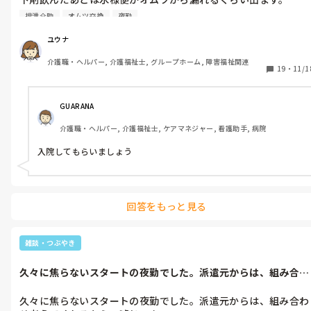
テープ式オムツにパットで漏れてしまいます。

排泄介助
オムツ交換
夜勤
単純に私が下手なだけじゃない様でして…

上手い交換方法や、当て方など知ってる方いらっしゃいません
ユウナ
か？

介護職・ヘルパー, 介護福祉士, グループホーム, 障害福祉関連
夜間交換する際、頑なにベッド柵持ったり、パンチが飛んできた
19
・
11/1
りする方なので、シーツも変えなきゃ行けない時がえらく大変で
して、なるべく負担がかからないようにしたいんです。
GUARANA
介護職・ヘルパー, 介護福祉士, ケアマネジャー, 看護助手, 病院
入院してもらいましょう
回答をもっと見る
雑談・つぶやき
久々に焦らないスタートの夜勤でした。派遣元からは、組み合わ
せ考えてくれ...
久々に焦らないスタートの夜勤でした。派遣元からは、組み合わ