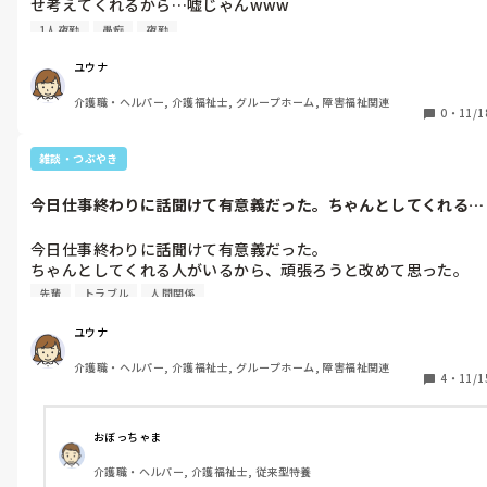
せ考えてくれるから…嘘じゃんwww

安心して仕事できたわ。

1人夜勤
愚痴
夜勤
朝は朝であまり不安になる必要ないから頑張れる！
ユウナ
介護職・ヘルパー, 介護福祉士, グループホーム, 障害福祉関連
0
・
11/1
雑談・つぶやき
今日仕事終わりに話聞けて有意義だった。ちゃんとしてくれる人
がいるから、...
今日仕事終わりに話聞けて有意義だった。

ちゃんとしてくれる人がいるから、頑張ろうと改めて思った。

今の環境で逃げたら介護業界やってけないわ…
先輩
トラブル
人間関係
ユウナ
介護職・ヘルパー, 介護福祉士, グループホーム, 障害福祉関連
4
・
11/1
おぼっちゃま
介護職・ヘルパー, 介護福祉士, 従来型特養