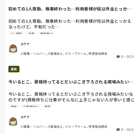
初めての1人夜勤、無事終わった…利用者様が枕以外全とっかえ
なったけど、...
初めての1人夜勤、無事終わった…利用者様が枕以外全とっかえ
なったけど、平和だった…

更新まだ保留にされてるって言われたけど、今日の様子待ちだっ
1人夜勤
派遣
夜勤明け
たら、更新して頂けたらな…
ユウナ
介護職・ヘルパー, 介護福祉士, グループホーム, 障害福祉関連
0
・
10/2
愚痴
今いるとこ、資格持ってるとだいぶこき下ろされる現場みたいな
のですが(資...
今いるとこ、資格持ってるとだいぶこき下ろされる現場みたいな
のですが(資格持ちに仕事がそんなに上手じゃない人が多いと感
る人が多いのかもしれません。)

資格
介護福祉士
愚痴
資格要件満たしてて、持ってない人達が言うのはどうなんでしょ
うか(知らないだけで、その人達も持ってるのかもしれません
ユウナ
が。。。)

介護職・ヘルパー, 介護福祉士, グループホーム, 障害福祉関連
現場入ってまだまもなく１ヶ月というところですが、他にもとん
0
・
10/2
でも会話みてしまい、外から見ててモヤっとするのと同時に怖く