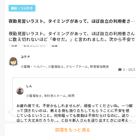
て仕方ありません…

雑談・つぶやき
つかほかにも見てて歪みすぎてる人多いなと。

個人に不満が出るのは合う合わないあるので仕方ないと思います
夜勤見習いラスト。タイミングがあって、ほぼ自立の利用者さん
が。

に数え切れな...
私自身派遣なので、どんなに長くても3年だと思ってある程度割
夜勤見習いラスト。タイミングがあって、ほぼ自立の利用者さん
り切るようにしたいと思いましたが、なんか自分もあんなに裏で
に数え切れないほど「幸せだ。」と言われました。次から不安で
言われてるんだろうと思うと…
しかないですが、こう言うことがあると、頑張ろうってなりま
派遣
モチベーション
特養
す。今日しっかり見習い乗り切って、次から頑張ります‼︎
ユウナ
介護職・ヘルパー, 介護福祉士, グループホーム, 障害福祉関連
2
・
10/2
しん
介護福祉士, 有料老人ホーム, 病院
お疲れ様です。不安かもしれませんが、頑張ってくださいね。一つ解
って頂きたいのは、教える側も独り立ちしてもらうことに不安を感
じているということ。何年経っても夜勤は不安だらけなのに、送り
出して大丈夫だろうか...。と日々新人さんを送り出すときには考えて
しまいます。
回答をもっと見る