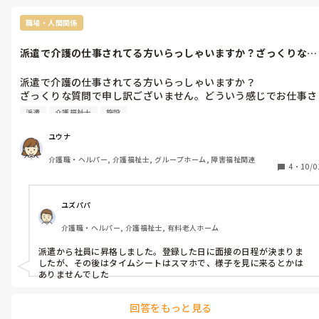
職場・人間関係
派遣で介護の仕事されてる方いらっしゃいますか？ざっくりな質
問で申し訳ご...
派遣で介護の仕事されてる方いらっしゃいますか？

ざっくりな質問で申し訳ございません。どういう感じでお仕事さ
れてるか(派遣元との連絡など。派遣だからの特徴みたいな)参考
派遣
介護福祉士
施設
にさせて頂きたいです。初日を目前に、不安材料になる事案発生
しまして、介護業界だからだとは思いたいですが、派遣だからだ
ユウナ
ったら、予め覚悟したいと思いました。
介護職・ヘルパー, 介護福祉士, グループホーム, 障害福祉関連
4
・
10/0
ユズパパ
介護職・ヘルパー, 介護福祉士, 有料老人ホーム
派遣から社員に昇格しました。登録した日に面接の日程が決まりま
したが、その後はタイムシートはスマホで、様子を見に来るとかは
ありませんでした
回答をもっと見る