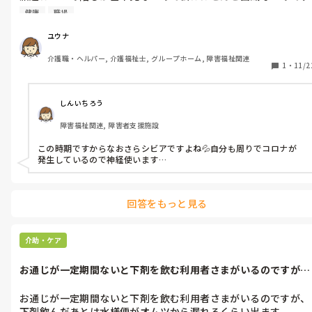
が、それでも多少はショックなんですよね…

健康
職場
出勤毎に調子悪い利用者さんがいるとやはり次はこの方なので
ユウナ
介護職・ヘルパー, 介護福祉士, グループホーム, 障害福祉関連
1
・
11/2
しんいちろう
障害福祉関連, 障害者支援施設
この時期ですからなおさらシビアですよね💦自分も周りでコロナが
発生しているので神経使います…
回答をもっと見る
介助・ケア
お通じが一定期間ないと下剤を飲む利用者さまがいるのですが、
下剤飲んだあ...
お通じが一定期間ないと下剤を飲む利用者さまがいるのですが、
下剤飲んだあとは水様便がオムツから漏れるくらい出ます。
