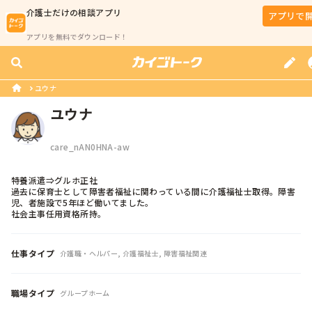
介護士
だけの相談アプリ
アプリで
アプリを無料でダウンロード！
ユウナ
ユウナ
care_nAN0HNA-aw
特養派遣⇒グルホ正社

過去に保育士として障害者福祉に関わっている間に介護福祉士取得。障害
児、者施設で5年ほど働いてました。

社会主事任用資格所持。
仕事タイプ
介護職・ヘルパー, 介護福祉士, 障害福祉関連
職場タイプ
グループホーム