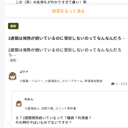
この（笑）の気持ちがわかりすぎて痛い！笑

回答をもっと見る
半日吐いて搬送しないはちょっと判断甘いですねー。

まあ、状況にもよると思いますけど。

あんまり派遣に当たられても困りますよね。

愚痴
こういうのはチームなんで、個人に責任を押し付けるのはダメです
2週間は発熱が続いているのに受診しないのってなんなんだろ
よお。
う…
2週間は発熱が続いているのに受診しないのってなんなんだろ
う…
病気
ユウナ
介護職・ヘルパー, 介護福祉士, グループホーム, 障害福祉関連
2
・
12/1
れおん
介護福祉士, 訪問介護, ユニット型特養
え？2週間発熱続いているって？職員？利用者？
