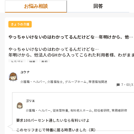
お悩み相談
回答
きょうの介護
やっちゃいけないのはわかってるんだけどな…年明けから、他法
人のGHから...
やっちゃいけないのはわかってるんだけどな…

年明けから、他法人のGHから入ってこられた利用者様、わがま
すぎるだろ…

トラブル
特養
愚痴
意識クリアで見間違えじゃなければ(個人情報のやつあまり更新
れなく若干信用にかける)20年は片麻痺と付き合っている利用者
ユウナ
様。麻痺も手伝い、言葉を上手に話せないが、一語文は割とすっ
介護職・ヘルパー, 介護福祉士, グループホーム, 障害福祉関連
と出てくる。名前も一生懸命覚えたみたいで良く声掛けてるのは
7
・
03/3
見る。

トイレに行きたい時は、手を挙げて指を指す。(無言で)

特定のトイレにしか行きたがらない(しかも混む時に行きたがる
ゴリエ
としばしば。今でこそ待つようになったけど、初めはその方がイ
介護職・ヘルパー, 従来型特養, 有料老人ホーム, 初任者研修, 実務者研修
ラッとしてた。。。)

ターゲットにされると、他の人が先に視界に入っていても、忙し
要求100パーセント通したいなら有料いけよ

くしていても、他の人より遠くても、何故か視界にいるって理由
で止められる。
