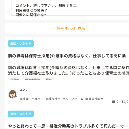
コメント、許して下さい、想像するに、

利用者様との関係？

同僚との関係かな～
回答をもっと見る
雑談・つぶやき
前の職場は保育士採用(介護系の資格はなく、仕事してる間に条
満たして介...
前の職場は保育士採用(介護系の資格はなく、仕事してる間に条
満たして介護福祉士取りました。)だったこともあり保育士の感
が潜在的に抜けない…ちっさいこに言うような言葉がちょいちょ
保育士
障害者施設
資格
ユウナ
介護職・ヘルパー, 介護福祉士, グループホーム, 障害福祉関連
0
・
11/0
雑談・つぶやき
やっと終わって一息…排泄介助系のトラブル多くて死んだ…で